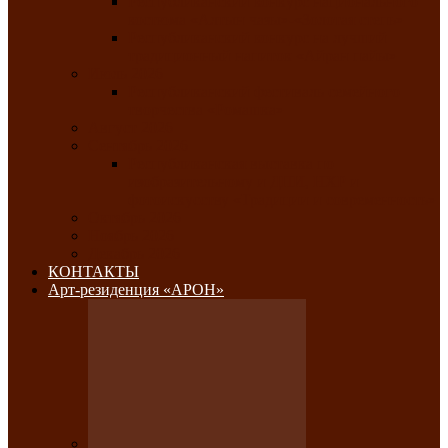
Республиканский конкурс национального
костюма «Алтын чазы»-«Золотая степь»
Республиканский конкурс на лучший
традиционный напиток «Айран пайы»
Июль 2026
Республиканский фестиваль семейного
творчества «Ромашка»
Август 2026
Сентябрь 2026
Республиканская выставка по
изобразительному и ДПИ, НХР и
фотоискусству «Традиции и современность»
Октябрь 2026
Ноябрь 2026
Декабрь 2026
КОНТАКТЫ
Арт-резиденция «АРОН»