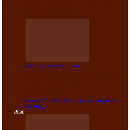
Клубе инвалидов по зрению прошёл 13-
й республиканский…
Клуб инвалидов по зрению
Участники Клуба инвалидов по зрению
заняли призовые места во
Всероссийской…
Отчёт ИТЛ «Особый взгляд» с января по апрель
2023 года
Эпос