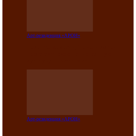
Арт-резиденция «АРОН»
Таланты Хакасии, Тывы и Алтая
представят свою национальную
культуру на фестивале…
Арт-резиденция «АРОН»
Арт-резиденция «АРОН» приглашает