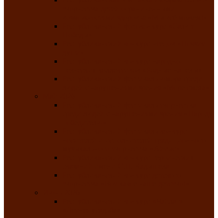
творчества детей ограниченными
возможностями здоровья «Мы всё можем!»
Республиканский фотоконкурс «Салют
Победы»
Республиканский конкурс чтецов «Поэзия
души»
Республиканский конкурс народно-
певческих коллективов «Родные напевы»
Республиканский фестиваль юмора среди
людей с нарушениями зрения «Море смеха»
Май 2026
Республиканский фестиваль творчества
среди людей с нарушениями зрения «Народу
победителю»
Республиканский фестиваль-конкурс
носителей и исполнителей традиционного
музыкального творчества «Айтыс»
Республиканский конкурс героических
сказаний имени С.П. Кадышева
Республиканский конкурс детского
творчества «Вот какое наше детство!»
Июнь 2026
Республиканский конкурс «Чайлаг»-
«Летняя усадьба»