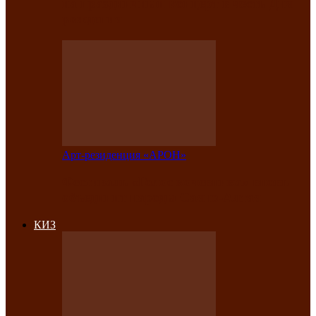
на праздничный концерт в честь Дня
рождения
Арт-резиденция «АРОН»
Фестиваль «Голос кочевника» вновь
объединит народы Саяно-Алтая
КИЗ