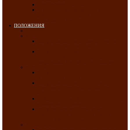
Клуб любителей чатхана
«Творческая мастерская» — студия
декоративно-прикладного искусства Клуба
инвалидов по зрению
ПОЛОЖЕНИЯ
Январь 2026
Февраль 2026
Республиканский молодёжный конкурс
«Здоровый выбор-твой выбор»
Республиканский фестиваль-конкурс
патриотической песни среди людей с
нарушениями зрения «Виват, Россия!»
Март 2026
Республиканская выставка-конкурс
«Сувениры Хакасии»
Республиканский конкурс игровых
программ «Кӱлӱк аттыӊ ойыннары» —
«Игры трудолюбивой лошади»
Межрегиональный конкурс русского танца
«Сибирское раздолье»
Республиканская выставка работ
самодеятельных художников «Часхы
оннерi»-«Краски весны»
Апрель 2026
Республиканская выставка изобразительного