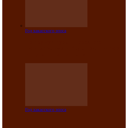
Год хакасского эпоса
Центру культуры и народного
творчества имени Кадышева присвоен
статус «национальный»
Год хакасского эпоса
В Хакасии определили лучших
исполнителей авторской песни «Хысхы