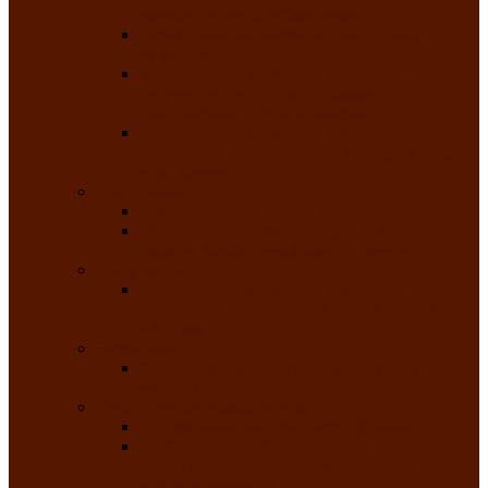
народного танца «Саяночка»
Образцовый ансамбль бального танца
«Тарина»
Заслуженный коллектив народного
творчества Российской Федерации
танцевальная студия «Ынархас»
Заслуженный коллектив народного
творчества России детская эстрадная студия
«Час ханат»
Театральные
Народный театр юного зрителя
Народная театральная студия «Горячие
сердца» Клуба инвалидов по зрению
Театр моды
Заслуженный коллектив народного
творчества Республики Хакасия театр моды
«Алтыр»
Эстрадные
Хакасская народная эстрадная группа
«Хайджи»
Любительские объединения
Республиканский фотоклуб «Саяны»
Любительское объединение по
традиционной культуре «Арба хоор» —
«Колесо времени»