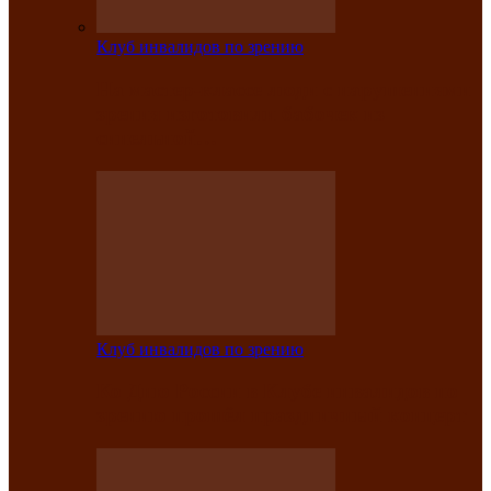
Клуб инвалидов по зрению
На мастер‑классе люди с нарушениями
зрения изготовили бабочек из
синельной…
Клуб инвалидов по зрению
Ко Дню России в Клубе инвалидов по
зрению прошёл праздничный концерт