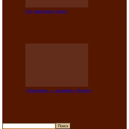
Год хакасского эпоса
В Хакасии состоится конкурс детской
национальной эстрадной песни «Час
ханат»
«Тахпахчи» — ансамбль «Хағба»
Известные тахпахчи Хакасии
приглашают на концерт любителей
традиционного народного тахпаха