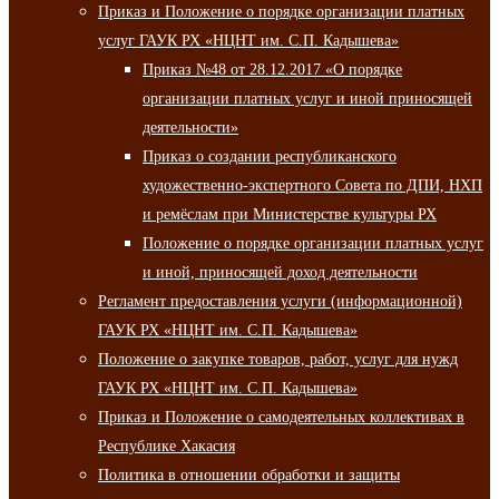
Приказ и Положение о порядке организации платных
услуг ГАУК РХ «НЦНТ им. С.П. Кадышева»
Приказ №48 от 28.12.2017 «О порядке
организации платных услуг и иной приносящей
деятельности»
Приказ о создании республиканского
художественно-экспертного Совета по ДПИ, НХП
и ремёслам при Министерстве культуры РХ
Положение о порядке организации платных услуг
и иной, приносящей доход деятельности
Регламент предоставления услуги (информационной)
ГАУК РХ «НЦНТ им. С.П. Кадышева»
Положение о закупке товаров, работ, услуг для нужд
ГАУК РХ «НЦНТ им. С.П. Кадышева»
Приказ и Положение о самодеятельных коллективах в
Республике Хакасия
Политика в отношении обработки и защиты