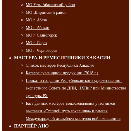
МО Усть-Абаканский район
МО Ширинский район
МО г. Абаза
МО г. Абакан
МО г. Саяногорск
МО г. Сорск
МО г. Черногорск
МАСТЕРА И РЕМЕСЛЕННИКИ ХАКАСИИ
Список мастеров Республики Хакасия
Каталог сувенирной продукции (2018 г.)
Приказ о создании Республиканского художественно-
экспертного Совета по ДПИ, НХПиР при Министерстве
культуры РХ
База данных мастеров войлоковаляния участников
выставки «Степной путь кочевника» в рамках
Международной ассамблеи мастеров войлоковаляния
ПАРТНЁР АНО