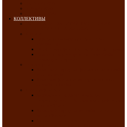
ОКТЯБРЬ-2026
НОЯБРЬ-2026
ДЕКАБРЬ-2026
КОЛЛЕКТИВЫ
РАСПИСАНИЕ ЗАНЯТИЙ ТВОРЧЕСКИХ
КОЛЛЕКТИВОВ НА 2025-2026 ГОДЫ
Хоровые
Народный ансамбль русской песни
«Медуница»
Русский народный хор им. Михаила Шрамко
Народный хор «Родные напевы» Клуба
инвалидов по зрению
Фольклорные
Хакасский народный фольклорный ансамбль
«Чон коглерi»
Хакасская фольклорная студия тахпахчи —
ансамбль «Хағба»
Хореографические
Заслуженный коллектив народного
творчества России детская хореографическая
студия «Айас»
Хакасский народный ансамбль песни и
танца «Жарки»
Заслуженный коллектив народного
творчества Республики Хакасия ансамбль