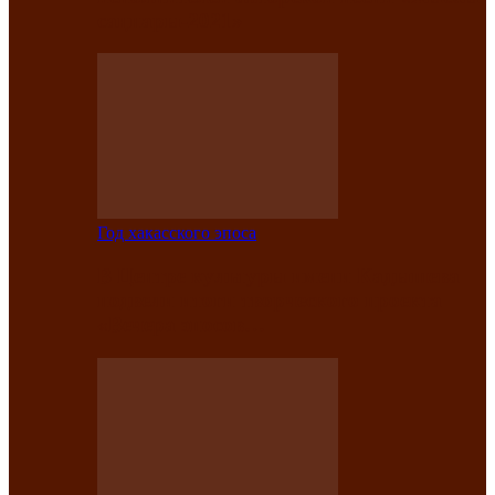
саӊнары-2021»
Год хакасского эпоса
В Центре культуры имени Кадышева
подвели итоги творческого проекта
«Вечера эпосов…