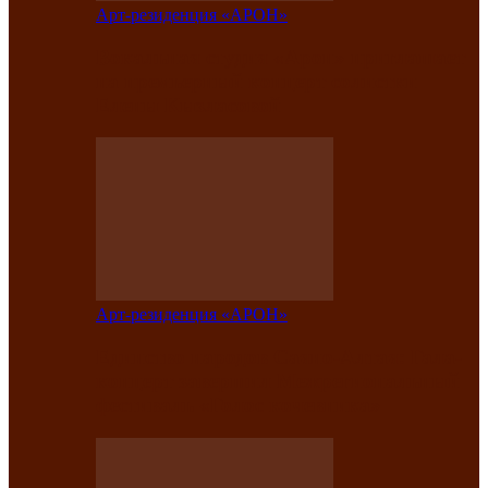
Арт-резиденция «АРОН»
Вокальная студия «Арон» приглашает
на премьерный концерт солистки
Елены Кызласовой
Арт-резиденция «АРОН»
Единство народов Саяно-Алтая: Гала-
концерт завершил Межрегиональный
фестиваль «Голос кочевника»