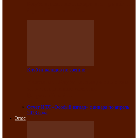
Клубе инвалидов по зрению прошёл 13-
й республиканский…
Клуб инвалидов по зрению
Участники Клуба инвалидов по зрению
заняли призовые места во
Всероссийской…
Отчёт ИТЛ «Особый взгляд» с января по апрель
2023 года
Эпос