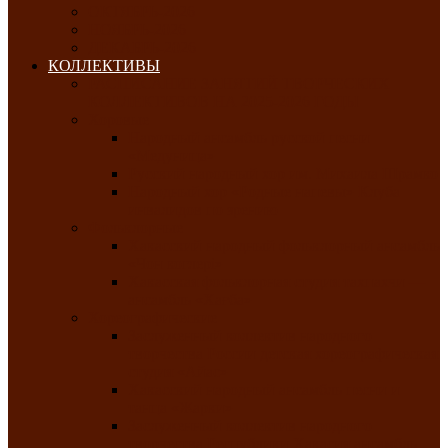
ОКТЯБРЬ-2026
НОЯБРЬ-2026
ДЕКАБРЬ-2026
КОЛЛЕКТИВЫ
РАСПИСАНИЕ ЗАНЯТИЙ ТВОРЧЕСКИХ
КОЛЛЕКТИВОВ НА 2025-2026 ГОДЫ
Хоровые
Народный ансамбль русской песни
«Медуница»
Русский народный хор им. Михаила Шрамко
Народный хор «Родные напевы» Клуба
инвалидов по зрению
Фольклорные
Хакасский народный фольклорный ансамбль
«Чон коглерi»
Хакасская фольклорная студия тахпахчи —
ансамбль «Хағба»
Хореографические
Заслуженный коллектив народного
творчества России детская хореографическая
студия «Айас»
Хакасский народный ансамбль песни и
танца «Жарки»
Заслуженный коллектив народного
творчества Республики Хакасия ансамбль