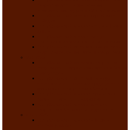
творчества детей ограниченными
возможностями здоровья «Мы всё можем!»
Республиканский фотоконкурс «Салют
Победы»
Республиканский конкурс чтецов «Поэзия
души»
Республиканский конкурс народно-
певческих коллективов «Родные напевы»
Республиканский фестиваль юмора среди
людей с нарушениями зрения «Море смеха»
Май 2026
Республиканский фестиваль творчества
среди людей с нарушениями зрения «Народу
победителю»
Республиканский фестиваль-конкурс
носителей и исполнителей традиционного
музыкального творчества «Айтыс»
Республиканский конкурс героических
сказаний имени С.П. Кадышева
Республиканский конкурс детского
творчества «Вот какое наше детство!»
Июнь 2026
Республиканский конкурс «Чайлаг»-
«Летняя усадьба»