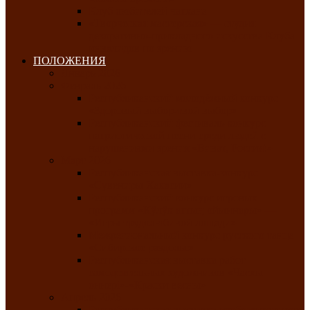
Клуб любителей чатхана
«Творческая мастерская» — студия
декоративно-прикладного искусства Клуба
инвалидов по зрению
ПОЛОЖЕНИЯ
Январь 2026
Февраль 2026
Республиканский молодёжный конкурс
«Здоровый выбор-твой выбор»
Республиканский фестиваль-конкурс
патриотической песни среди людей с
нарушениями зрения «Виват, Россия!»
Март 2026
Республиканская выставка-конкурс
«Сувениры Хакасии»
Республиканский конкурс игровых
программ «Кӱлӱк аттыӊ ойыннары» —
«Игры трудолюбивой лошади»
Межрегиональный конкурс русского танца
«Сибирское раздолье»
Республиканская выставка работ
самодеятельных художников «Часхы
оннерi»-«Краски весны»
Апрель 2026
Республиканская выставка изобразительного