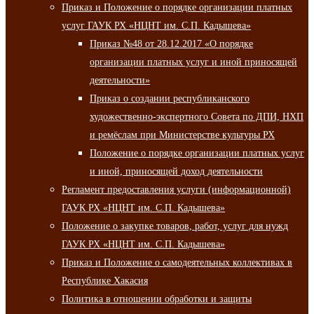
Приказ и Положение о порядке организации платных
услуг ГАУК РХ «НЦНТ им. С.П. Кадышева»
Приказ №48 от 28.12.2017 «О порядке
организации платных услуг и иной приносящей
деятельности»
Приказ о создании республиканского
художественно-экспертного Совета по ДПИ, НХП
и ремёслам при Министерстве культуры РХ
Положение о порядке организации платных услуг
и иной, приносящей доход деятельности
Регламент предоставления услуги (информационной)
ГАУК РХ «НЦНТ им. С.П. Кадышева»
Положение о закупке товаров, работ, услуг для нужд
ГАУК РХ «НЦНТ им. С.П. Кадышева»
Приказ и Положение о самодеятельных коллективах в
Республике Хакасия
Политика в отношении обработки и защиты