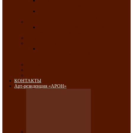
Республиканский конкурс национального
костюма «Алтын чазы»-«Золотая степь»
Республиканский конкурс на лучший
традиционный напиток «Айран пайы»
Июль 2026
Республиканский фестиваль семейного
творчества «Ромашка»
Август 2026
Сентябрь 2026
Республиканская выставка по
изобразительному и ДПИ, НХР и
фотоискусству «Традиции и современность»
Октябрь 2026
Ноябрь 2026
Декабрь 2026
КОНТАКТЫ
Арт-резиденция «АРОН»