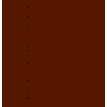
народного танца «Саяночка»
Образцовый ансамбль бального танца
«Тарина»
Заслуженный коллектив народного
творчества Российской Федерации
танцевальная студия «Ынархас»
Заслуженный коллектив народного
творчества России детская эстрадная студия
«Час ханат»
Театральные
Народный театр юного зрителя
Народная театральная студия «Горячие
сердца» Клуба инвалидов по зрению
Театр моды
Заслуженный коллектив народного
творчества Республики Хакасия театр моды
«Алтыр»
Эстрадные
Хакасская народная эстрадная группа
«Хайджи»
Любительские объединения
Республиканский фотоклуб «Саяны»
Любительское объединение по
традиционной культуре «Арба хоор» —
«Колесо времени»