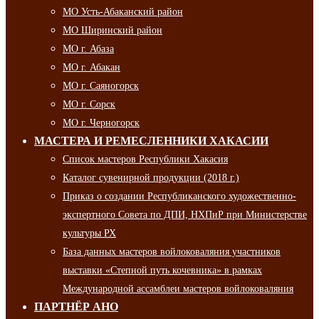
МО Усть-Абаканский район
МО Ширинский район
МО г. Абаза
МО г. Абакан
МО г. Саяногорск
МО г. Сорск
МО г. Черногорск
МАСТЕРА И РЕМЕСЛЕННИКИ ХАКАСИИ
Список мастеров Республики Хакасия
Каталог сувенирной продукции (2018 г.)
Приказ о создании Республиканского художественно-
экспертного Совета по ДПИ, НХПиР при Министерстве
культуры РХ
База данных мастеров войлоковаляния участников
выставки «Степной путь кочевника» в рамках
Международной ассамблеи мастеров войлоковаляния
ПАРТНЁР АНО