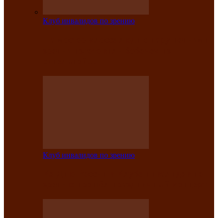
Клуб инвалидов по зрению
На мастер‑классе люди с нарушениями
зрения изготовили бабочек из
синельной…
Клуб инвалидов по зрению
Ко Дню России в Клубе инвалидов по
зрению прошёл праздничный концерт