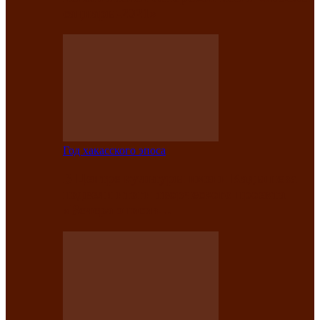
саӊнары-2021»
Год хакасского эпоса
В Центре культуры имени Кадышева
подвели итоги творческого проекта
«Вечера эпосов…