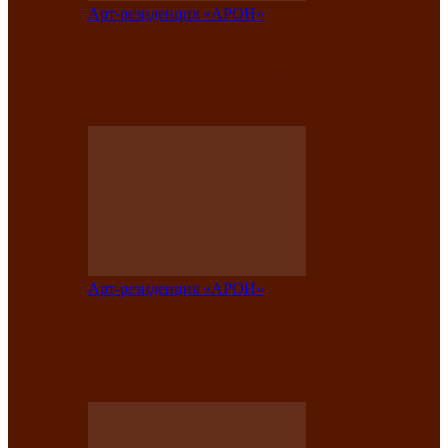
Арт-резиденция «АРОН»
Вокальная студия «Арон» приглашает
на премьерный концерт солистки
Елены Кызласовой
Арт-резиденция «АРОН»
Единство народов Саяно-Алтая: Гала-
концерт завершил Межрегиональный
фестиваль «Голос кочевника»