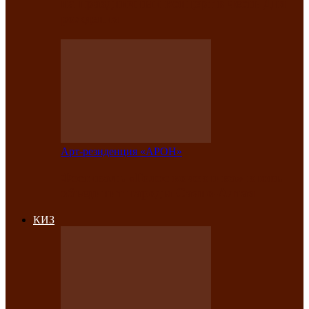
на праздничный концерт в честь Дня
рождения
Арт-резиденция «АРОН»
Фестиваль «Голос кочевника» вновь
объединит народы Саяно-Алтая
КИЗ