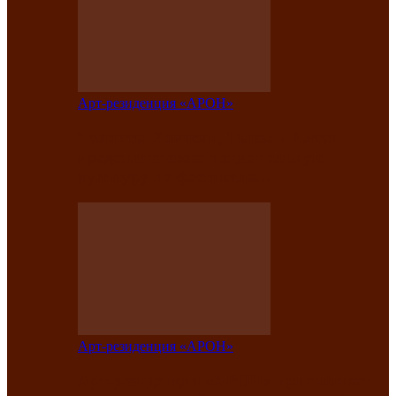
Арт-резиденция «АРОН»
Таланты Хакасии, Тывы и Алтая
представят свою национальную
культуру на фестивале…
Арт-резиденция «АРОН»
Арт-резиденция «АРОН» приглашает