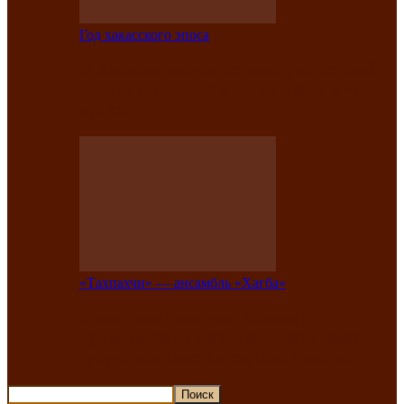
Год хакасского эпоса
В Хакасии состоится конкурс детской
национальной эстрадной песни «Час
ханат»
«Тахпахчи» — ансамбль «Хағба»
Известные тахпахчи Хакасии
приглашают на концерт любителей
традиционного народного тахпаха