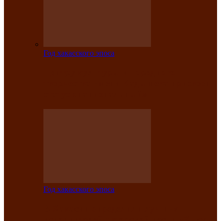
Год хакасского эпоса
Центру культуры и народного
творчества имени Кадышева присвоен
статус «национальный»
Год хакасского эпоса
В Хакасии определили лучших
исполнителей авторской песни «Хысхы