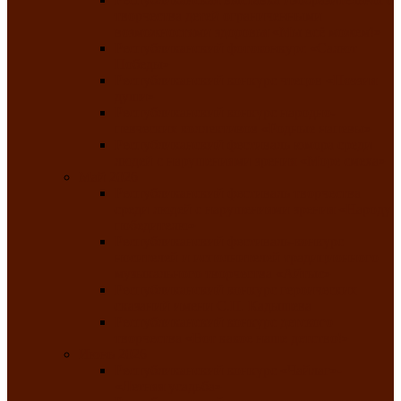
творчества детей ограниченными
возможностями здоровья «Мы всё можем!»
Республиканский фотоконкурс «Салют
Победы»
Республиканский конкурс чтецов «Поэзия
души»
Республиканский конкурс народно-
певческих коллективов «Родные напевы»
Республиканский фестиваль юмора среди
людей с нарушениями зрения «Море смеха»
Май 2026
Республиканский фестиваль творчества
среди людей с нарушениями зрения «Народу
победителю»
Республиканский фестиваль-конкурс
носителей и исполнителей традиционного
музыкального творчества «Айтыс»
Республиканский конкурс героических
сказаний имени С.П. Кадышева
Республиканский конкурс детского
творчества «Вот какое наше детство!»
Июнь 2026
Республиканский конкурс «Чайлаг»-
«Летняя усадьба»