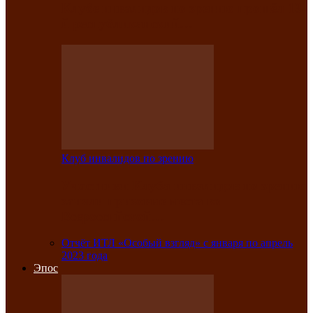
Клубе инвалидов по зрению прошёл 13-
й республиканский…
Клуб инвалидов по зрению
Участники Клуба инвалидов по зрению
заняли призовые места во
Всероссийской…
Отчёт ИТЛ «Особый взгляд» с января по апрель
2023 года
Эпос