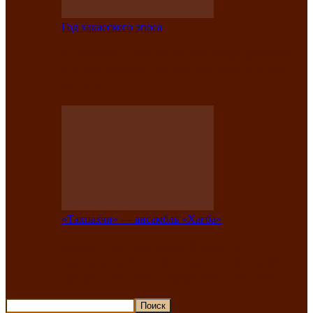
Год хакасского эпоса
В Хакасии состоится конкурс детской
национальной эстрадной песни «Час
ханат»
«Тахпахчи» — ансамбль «Хағба»
Известные тахпахчи Хакасии
приглашают на концерт любителей
традиционного народного тахпаха