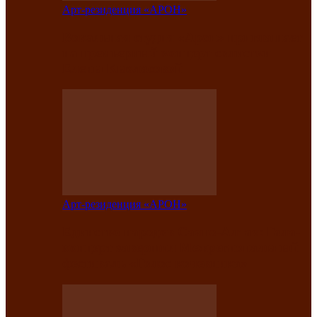
Арт-резиденция «АРОН»
Вокальная студия «Арон» приглашает
на премьерный концерт солистки
Елены Кызласовой
Арт-резиденция «АРОН»
Единство народов Саяно-Алтая: Гала-
концерт завершил Межрегиональный
фестиваль «Голос кочевника»