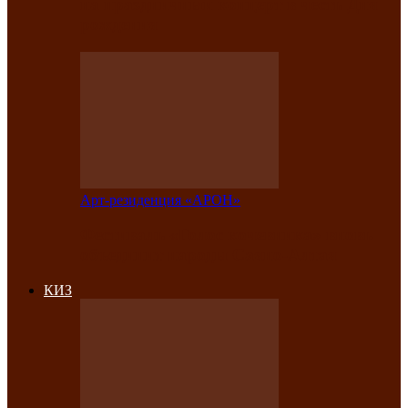
на праздничный концерт в честь Дня
рождения
Арт-резиденция «АРОН»
Фестиваль «Голос кочевника» вновь
объединит народы Саяно-Алтая
КИЗ