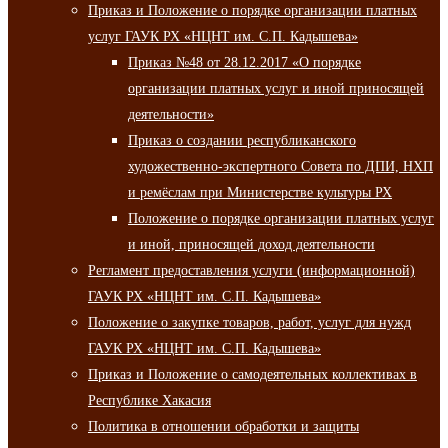
Приказ и Положение о порядке организации платных
услуг ГАУК РХ «НЦНТ им. С.П. Кадышева»
Приказ №48 от 28.12.2017 «О порядке
организации платных услуг и иной приносящей
деятельности»
Приказ о создании республиканского
художественно-экспертного Совета по ДПИ, НХП
и ремёслам при Министерстве культуры РХ
Положение о порядке организации платных услуг
и иной, приносящей доход деятельности
Регламент предоставления услуги (информационной)
ГАУК РХ «НЦНТ им. С.П. Кадышева»
Положение о закупке товаров, работ, услуг для нужд
ГАУК РХ «НЦНТ им. С.П. Кадышева»
Приказ и Положение о самодеятельных коллективах в
Республике Хакасия
Политика в отношении обработки и защиты