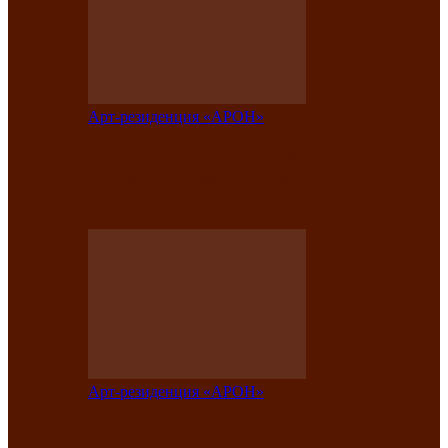
Арт-резиденция «АРОН»
Таланты Хакасии, Тывы и Алтая
представят свою национальную
культуру на фестивале…
Арт-резиденция «АРОН»
Арт-резиденция «АРОН» приглашает