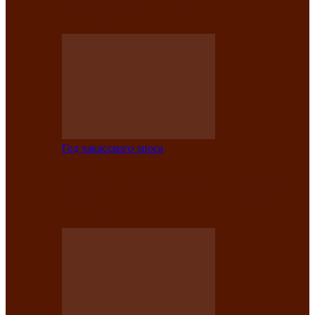
саӊнары-2021»
Год хакасского эпоса
В Центре культуры имени Кадышева
подвели итоги творческого проекта
«Вечера эпосов…