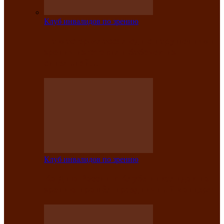
Клуб инвалидов по зрению
На мастер‑классе люди с нарушениями
зрения изготовили бабочек из
синельной…
Клуб инвалидов по зрению
Ко Дню России в Клубе инвалидов по
зрению прошёл праздничный концерт