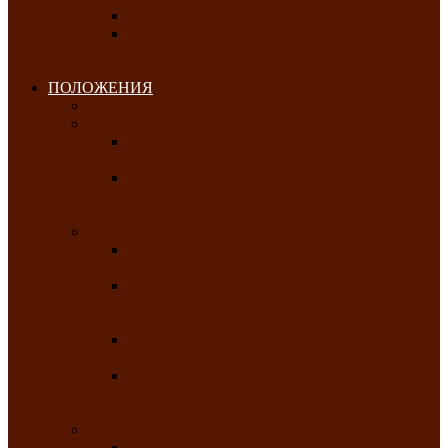
Клуб любителей чатхана
«Творческая мастерская» — студия
декоративно-прикладного искусства Клуба
инвалидов по зрению
ПОЛОЖЕНИЯ
Январь 2026
Февраль 2026
Республиканский молодёжный конкурс
«Здоровый выбор-твой выбор»
Республиканский фестиваль-конкурс
патриотической песни среди людей с
нарушениями зрения «Виват, Россия!»
Март 2026
Республиканская выставка-конкурс
«Сувениры Хакасии»
Республиканский конкурс игровых
программ «Кӱлӱк аттыӊ ойыннары» —
«Игры трудолюбивой лошади»
Межрегиональный конкурс русского танца
«Сибирское раздолье»
Республиканская выставка работ
самодеятельных художников «Часхы
оннерi»-«Краски весны»
Апрель 2026
Республиканская выставка изобразительного