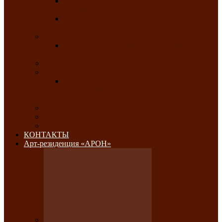
Республиканский конкурс национального
костюма «Алтын чазы»-«Золотая степь»
Республиканский конкурс на лучший
традиционный напиток «Айран пайы»
Июль 2026
Республиканский фестиваль семейного
творчества «Ромашка»
Август 2026
Сентябрь 2026
Республиканская выставка по
изобразительному и ДПИ, НХР и
фотоискусству «Традиции и современность»
Октябрь 2026
Ноябрь 2026
Декабрь 2026
КОНТАКТЫ
Арт-резиденция «АРОН»