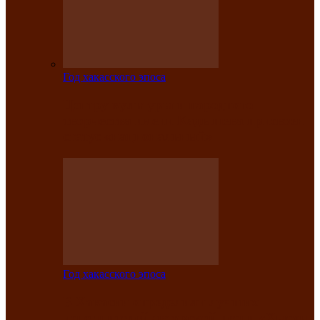
Год хакасского эпоса
Центру культуры и народного
творчества имени Кадышева присвоен
статус «национальный»
Год хакасского эпоса
В Хакасии определили лучших
исполнителей авторской песни «Хысхы