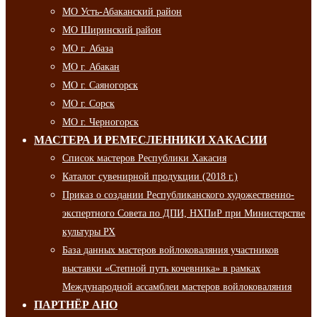
МО Усть-Абаканский район
МО Ширинский район
МО г. Абаза
МО г. Абакан
МО г. Саяногорск
МО г. Сорск
МО г. Черногорск
МАСТЕРА И РЕМЕСЛЕННИКИ ХАКАСИИ
Список мастеров Республики Хакасия
Каталог сувенирной продукции (2018 г.)
Приказ о создании Республиканского художественно-
экспертного Совета по ДПИ, НХПиР при Министерстве
культуры РХ
База данных мастеров войлоковаляния участников
выставки «Степной путь кочевника» в рамках
Международной ассамблеи мастеров войлоковаляния
ПАРТНЁР АНО