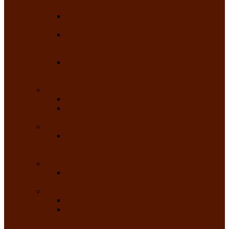
народного танца «Саяночка»
Образцовый ансамбль бального танца
«Тарина»
Заслуженный коллектив народного
творчества Российской Федерации
танцевальная студия «Ынархас»
Заслуженный коллектив народного
творчества России детская эстрадная студия
«Час ханат»
Театральные
Народный театр юного зрителя
Народная театральная студия «Горячие
сердца» Клуба инвалидов по зрению
Театр моды
Заслуженный коллектив народного
творчества Республики Хакасия театр моды
«Алтыр»
Эстрадные
Хакасская народная эстрадная группа
«Хайджи»
Любительские объединения
Республиканский фотоклуб «Саяны»
Любительское объединение по
традиционной культуре «Арба хоор» —
«Колесо времени»