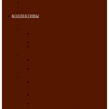
ОКТЯБРЬ-2026
НОЯБРЬ-2026
ДЕКАБРЬ-2026
КОЛЛЕКТИВЫ
РАСПИСАНИЕ ЗАНЯТИЙ ТВОРЧЕСКИХ
КОЛЛЕКТИВОВ НА 2025-2026 ГОДЫ
Хоровые
Народный ансамбль русской песни
«Медуница»
Русский народный хор им. Михаила Шрамко
Народный хор «Родные напевы» Клуба
инвалидов по зрению
Фольклорные
Хакасский народный фольклорный ансамбль
«Чон коглерi»
Хакасская фольклорная студия тахпахчи —
ансамбль «Хағба»
Хореографические
Заслуженный коллектив народного
творчества России детская хореографическая
студия «Айас»
Хакасский народный ансамбль песни и
танца «Жарки»
Заслуженный коллектив народного
творчества Республики Хакасия ансамбль