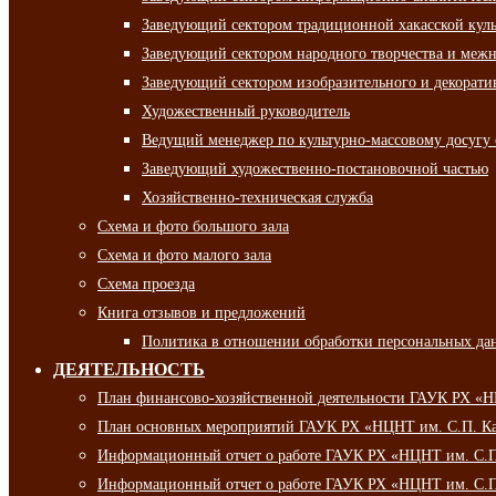
Заведующий сектором традиционной хакасской кул
Заведующий сектором народного творчества и межн
Заведующий сектором изобразительного и декорати
Художественный руководитель
Ведущий менеджер по культурно-массовому досугу 
Заведующий художественно-постановочной частью
Хозяйственно-техническая служба
Схема и фото большого зала
Схема и фото малого зала
Схема проезда
Книга отзывов и предложений
Политика в отношении обработки персональных да
ДЕЯТЕЛЬНОСТЬ
План финансово-хозяйственной деятельности ГАУК РХ «
План основных мероприятий ГАУК РХ «НЦНТ им. С.П. Ка
Информационный отчет о работе ГАУК РХ «НЦНТ им. С.П.
Информационный отчет о работе ГАУК РХ «НЦНТ им. С.П.