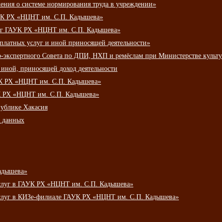
ения о системе нормирования труда в учреждении»
К РХ «НЦНТ им. С.П. Кадышева»
луг ГАУК РХ «НЦНТ им. С.П. Кадышева»
 платных услуг и иной приносящей деятельности»
о-экспертного Совета по ДПИ, НХП и ремёслам при Министерстве культ
 иной, приносящей доход деятельности
УК РХ «НЦНТ им. С.П. Кадышева»
УК РХ «НЦНТ им. С.П. Кадышева»
публике Хакасия
х данных
адышева»
услуг в ГАУК РХ «НЦНТ им. С.П. Кадышева»
услуг в КИЗе-филиале ГАУК РХ «НЦНТ им. С.П. Кадышева»