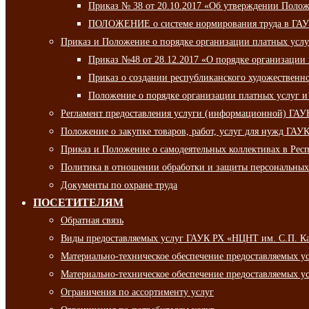
Приказ № 38 от 20.10.2017 «Об утверждении Полож
ПОЛОЖЕНИЕ о системе нормирования труда в ГАУ
Приказ и Положение о порядке организации платных ус
Приказ №48 от 28.12.2017 «О порядке организации
Приказ о создании республиканского художественн
Положение о порядке организации платных услуг и
Регламент предоставления услуги (информационной) ГА
Положение о закупке товаров, работ, услуг для нужд ГА
Приказ и Положение о самодеятельных коллективах в Рес
Политика в отношении обработки и защиты персональны
Документы по охране труда
ПОСЕТИТЕЛЯМ
Обратная связь
Виды предоставляемых услуг ГАУК РХ «НЦНТ им. С.П. К
Материально-техническое обеспечение предоставляемых 
Материально-техническое обеспечение предоставляемых 
Ограничения по ассортименту услуг