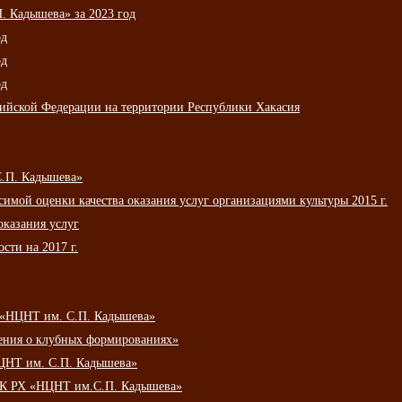
 Кадышева» за 2023 год
од
од
од
сийской Федерации на территории Республики Хакасия
С.П. Кадышева»
мой оценки качества оказания услуг организациями культуры 2015 г.
оказания услуг
сти на 2017 г.
 «НЦНТ им. С.П. Кадышева»
ения о клубных формированиях»
ЦНТ им. С.П. Кадышева»
АУК РХ «НЦНТ им.С.П. Кадышева»