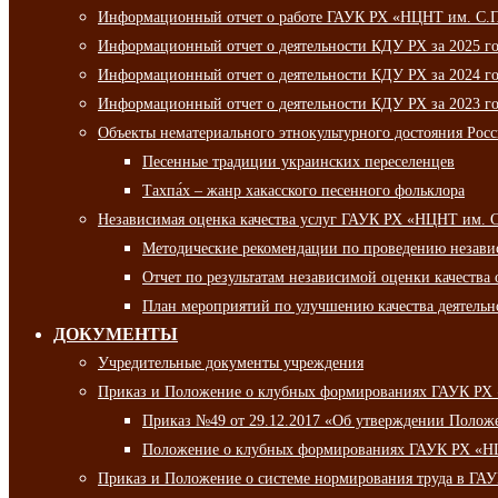
Информационный отчет о работе ГАУК РХ «НЦНТ им. С.П.
Информационный отчет о деятельности КДУ РХ за 2025 г
Информационный отчет о деятельности КДУ РХ за 2024 г
Информационный отчет о деятельности КДУ РХ за 2023 г
Объекты нематериального этнокультурного достояния Рос
Песенные традиции украинских переселенцев
Тахпа́х – жанр хакасского песенного фольклора
Независимая оценка качества услуг ГАУК РХ «НЦНТ им. 
Методические рекомендации по проведению независи
Отчет по результатам независимой оценки качества 
План мероприятий по улучшению качества деятельно
ДОКУМЕНТЫ
Учредительные документы учреждения
Приказ и Положение о клубных формированиях ГАУК РХ
Приказ №49 от 29.12.2017 «Об утверждении Полож
Положение о клубных формированиях ГАУК РХ «Н
Приказ и Положение о системе нормирования труда в Г