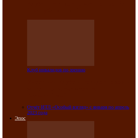
Клубе инвалидов по зрению прошёл 13-
й республиканский…
Клуб инвалидов по зрению
Участники Клуба инвалидов по зрению
заняли призовые места во
Всероссийской…
Отчёт ИТЛ «Особый взгляд» с января по апрель
2023 года
Эпос