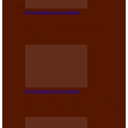
Клуб инвалидов по зрению
На мастер‑классе люди с нарушениями
зрения изготовили бабочек из
синельной…
Клуб инвалидов по зрению
Ко Дню России в Клубе инвалидов по
зрению прошёл праздничный концерт