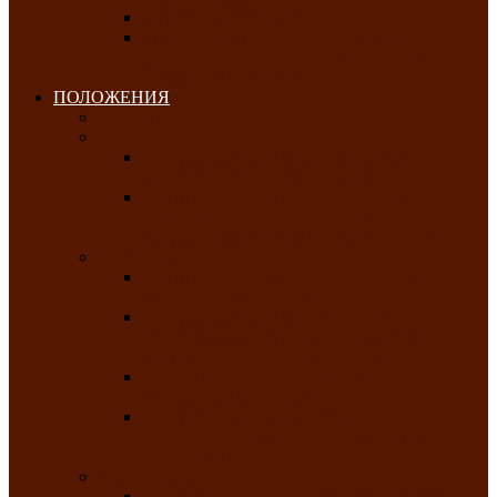
Клуб любителей чатхана
«Творческая мастерская» — студия
декоративно-прикладного искусства Клуба
инвалидов по зрению
ПОЛОЖЕНИЯ
Январь 2026
Февраль 2026
Республиканский молодёжный конкурс
«Здоровый выбор-твой выбор»
Республиканский фестиваль-конкурс
патриотической песни среди людей с
нарушениями зрения «Виват, Россия!»
Март 2026
Республиканская выставка-конкурс
«Сувениры Хакасии»
Республиканский конкурс игровых
программ «Кӱлӱк аттыӊ ойыннары» —
«Игры трудолюбивой лошади»
Межрегиональный конкурс русского танца
«Сибирское раздолье»
Республиканская выставка работ
самодеятельных художников «Часхы
оннерi»-«Краски весны»
Апрель 2026
Республиканская выставка изобразительного