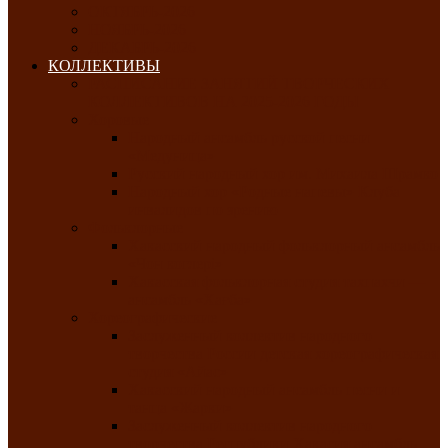
ОКТЯБРЬ-2026
НОЯБРЬ-2026
ДЕКАБРЬ-2026
КОЛЛЕКТИВЫ
РАСПИСАНИЕ ЗАНЯТИЙ ТВОРЧЕСКИХ
КОЛЛЕКТИВОВ НА 2025-2026 ГОДЫ
Хоровые
Народный ансамбль русской песни
«Медуница»
Русский народный хор им. Михаила Шрамко
Народный хор «Родные напевы» Клуба
инвалидов по зрению
Фольклорные
Хакасский народный фольклорный ансамбль
«Чон коглерi»
Хакасская фольклорная студия тахпахчи —
ансамбль «Хағба»
Хореографические
Заслуженный коллектив народного
творчества России детская хореографическая
студия «Айас»
Хакасский народный ансамбль песни и
танца «Жарки»
Заслуженный коллектив народного
творчества Республики Хакасия ансамбль