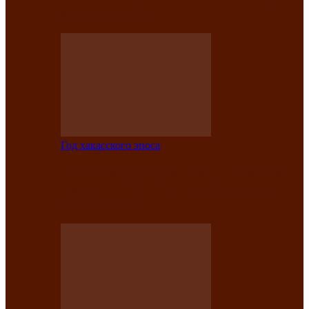
саӊнары-2021»
Год хакасского эпоса
В Центре культуры имени Кадышева
подвели итоги творческого проекта
«Вечера эпосов…