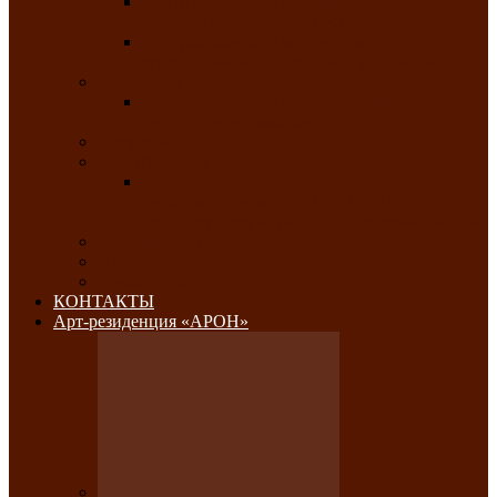
Республиканский конкурс национального
костюма «Алтын чазы»-«Золотая степь»
Республиканский конкурс на лучший
традиционный напиток «Айран пайы»
Июль 2026
Республиканский фестиваль семейного
творчества «Ромашка»
Август 2026
Сентябрь 2026
Республиканская выставка по
изобразительному и ДПИ, НХР и
фотоискусству «Традиции и современность»
Октябрь 2026
Ноябрь 2026
Декабрь 2026
КОНТАКТЫ
Арт-резиденция «АРОН»