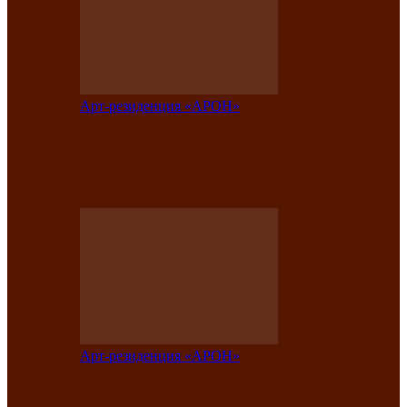
Арт-резиденция «АРОН»
Таланты Хакасии, Тывы и Алтая
представят свою национальную
культуру на фестивале…
Арт-резиденция «АРОН»
Арт-резиденция «АРОН» приглашает