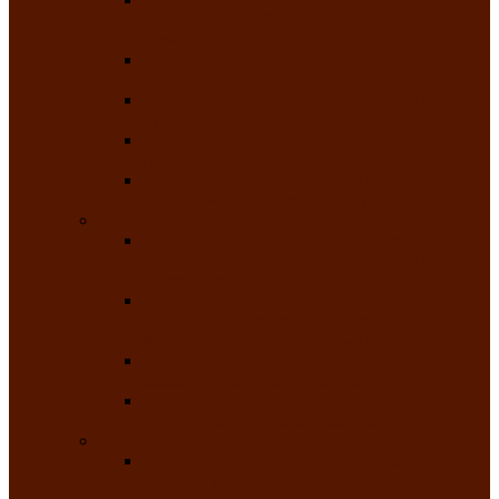
творчества детей ограниченными
возможностями здоровья «Мы всё можем!»
Республиканский фотоконкурс «Салют
Победы»
Республиканский конкурс чтецов «Поэзия
души»
Республиканский конкурс народно-
певческих коллективов «Родные напевы»
Республиканский фестиваль юмора среди
людей с нарушениями зрения «Море смеха»
Май 2026
Республиканский фестиваль творчества
среди людей с нарушениями зрения «Народу
победителю»
Республиканский фестиваль-конкурс
носителей и исполнителей традиционного
музыкального творчества «Айтыс»
Республиканский конкурс героических
сказаний имени С.П. Кадышева
Республиканский конкурс детского
творчества «Вот какое наше детство!»
Июнь 2026
Республиканский конкурс «Чайлаг»-
«Летняя усадьба»