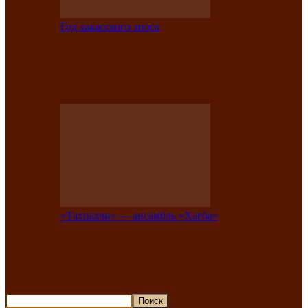
Год хакасского эпоса
В Хакасии состоится конкурс детской
национальной эстрадной песни «Час
ханат»
«Тахпахчи» — ансамбль «Хағба»
Известные тахпахчи Хакасии
приглашают на концерт любителей
традиционного народного тахпаха