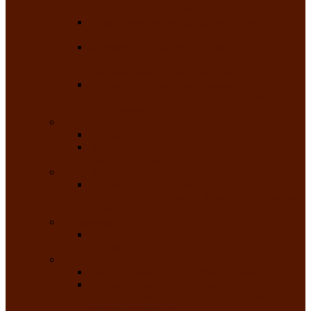
народного танца «Саяночка»
Образцовый ансамбль бального танца
«Тарина»
Заслуженный коллектив народного
творчества Российской Федерации
танцевальная студия «Ынархас»
Заслуженный коллектив народного
творчества России детская эстрадная студия
«Час ханат»
Театральные
Народный театр юного зрителя
Народная театральная студия «Горячие
сердца» Клуба инвалидов по зрению
Театр моды
Заслуженный коллектив народного
творчества Республики Хакасия театр моды
«Алтыр»
Эстрадные
Хакасская народная эстрадная группа
«Хайджи»
Любительские объединения
Республиканский фотоклуб «Саяны»
Любительское объединение по
традиционной культуре «Арба хоор» —
«Колесо времени»