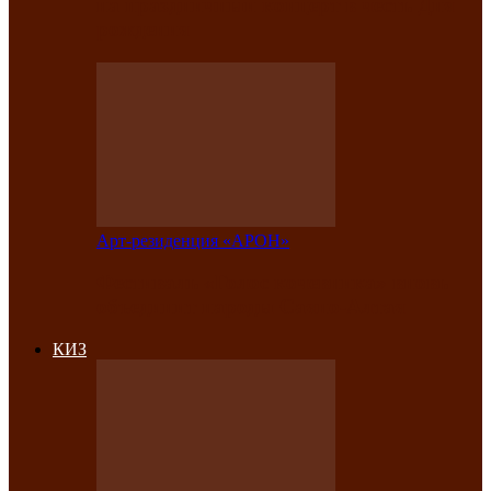
на праздничный концерт в честь Дня
рождения
Арт-резиденция «АРОН»
Фестиваль «Голос кочевника» вновь
объединит народы Саяно-Алтая
КИЗ