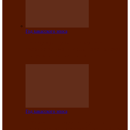
Год хакасского эпоса
Центру культуры и народного
творчества имени Кадышева присвоен
статус «национальный»
Год хакасского эпоса
В Хакасии определили лучших
исполнителей авторской песни «Хысхы