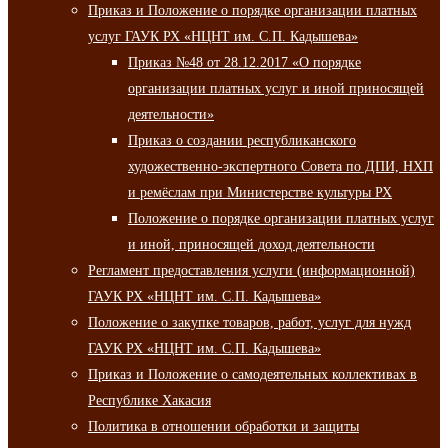
Приказ и Положение о порядке организации платных
услуг ГАУК РХ «НЦНТ им. С.П. Кадышева»
Приказ №48 от 28.12.2017 «О порядке
организации платных услуг и иной приносящей
деятельности»
Приказ о создании республиканского
художественно-экспертного Совета по ДПИ, НХП
и ремёслам при Министерстве культуры РХ
Положение о порядке организации платных услуг
и иной, приносящей доход деятельности
Регламент предоставления услуги (информационной)
ГАУК РХ «НЦНТ им. С.П. Кадышева»
Положение о закупке товаров, работ, услуг для нужд
ГАУК РХ «НЦНТ им. С.П. Кадышева»
Приказ и Положение о самодеятельных коллективах в
Республике Хакасия
Политика в отношении обработки и защиты