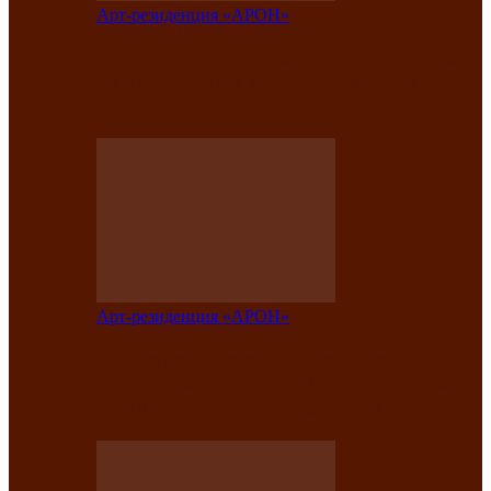
Арт-резиденция «АРОН»
Вокальная студия «Арон» приглашает
на премьерный концерт солистки
Елены Кызласовой
Арт-резиденция «АРОН»
Единство народов Саяно-Алтая: Гала-
концерт завершил Межрегиональный
фестиваль «Голос кочевника»