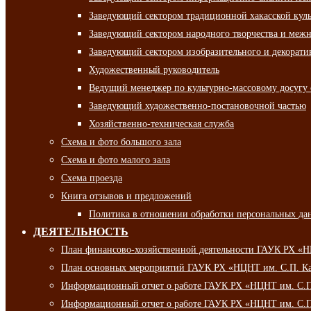
Заведующий сектором традиционной хакасской кул
Заведующий сектором народного творчества и межн
Заведующий сектором изобразительного и декорати
Художественный руководитель
Ведущий менеджер по культурно-массовому досугу 
Заведующий художественно-постановочной частью
Хозяйственно-техническая служба
Схема и фото большого зала
Схема и фото малого зала
Схема проезда
Книга отзывов и предложений
Политика в отношении обработки персональных да
ДЕЯТЕЛЬНОСТЬ
План финансово-хозяйственной деятельности ГАУК РХ «
План основных мероприятий ГАУК РХ «НЦНТ им. С.П. Ка
Информационный отчет о работе ГАУК РХ «НЦНТ им. С.П.
Информационный отчет о работе ГАУК РХ «НЦНТ им. С.П.