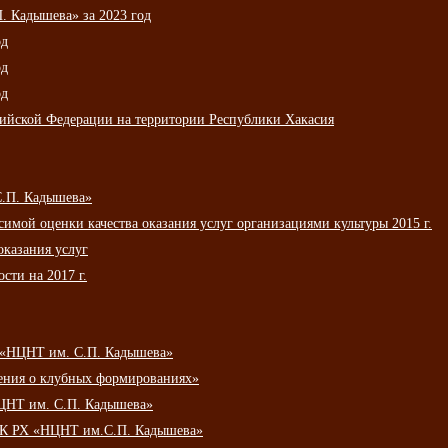
 Кадышева» за 2023 год
од
од
од
сийской Федерации на территории Республики Хакасия
С.П. Кадышева»
мой оценки качества оказания услуг организациями культуры 2015 г.
оказания услуг
сти на 2017 г.
 «НЦНТ им. С.П. Кадышева»
ения о клубных формированиях»
ЦНТ им. С.П. Кадышева»
АУК РХ «НЦНТ им.С.П. Кадышева»