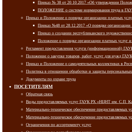
Приказ № 38 от 20.10.2017 «Об утверждении Полож
ПОЛОЖЕНИЕ о системе нормирования труда в ГАУ
Приказ и Положение о порядке организации платных ус
Приказ №48 от 28.12.2017 «О порядке организации
Приказ о создании республиканского художественн
Положение о порядке организации платных услуг и
Регламент предоставления услуги (информационной) ГА
Положение о закупке товаров, работ, услуг для нужд ГА
Приказ и Положение о самодеятельных коллективах в Рес
Политика в отношении обработки и защиты персональны
Документы по охране труда
ПОСЕТИТЕЛЯМ
Обратная связь
Виды предоставляемых услуг ГАУК РХ «НЦНТ им. С.П. К
Материально-техническое обеспечение предоставляемых 
Материально-техническое обеспечение предоставляемых 
Ограничения по ассортименту услуг