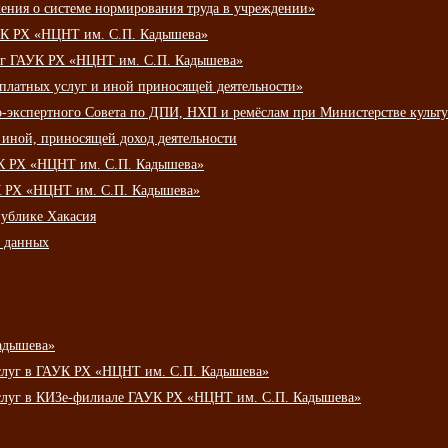
ения о системе нормирования труда в учреждении»
К РХ «НЦНТ им. С.П. Кадышева»
луг ГАУК РХ «НЦНТ им. С.П. Кадышева»
 платных услуг и иной приносящей деятельности»
о-экспертного Совета по ДПИ, НХП и ремёслам при Министерстве культ
 иной, приносящей доход деятельности
УК РХ «НЦНТ им. С.П. Кадышева»
УК РХ «НЦНТ им. С.П. Кадышева»
публике Хакасия
х данных
адышева»
услуг в ГАУК РХ «НЦНТ им. С.П. Кадышева»
услуг в КИЗе-филиале ГАУК РХ «НЦНТ им. С.П. Кадышева»