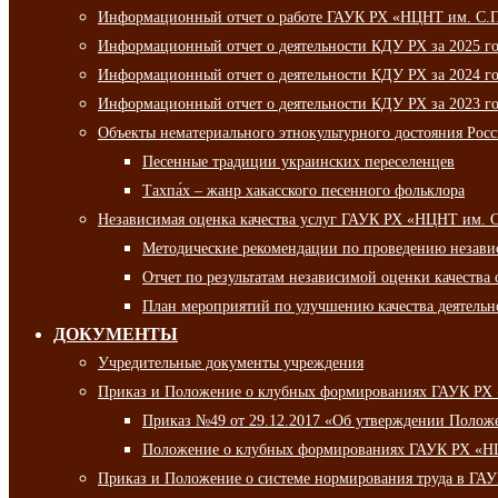
Информационный отчет о работе ГАУК РХ «НЦНТ им. С.П.
Информационный отчет о деятельности КДУ РХ за 2025 г
Информационный отчет о деятельности КДУ РХ за 2024 г
Информационный отчет о деятельности КДУ РХ за 2023 г
Объекты нематериального этнокультурного достояния Рос
Песенные традиции украинских переселенцев
Тахпа́х – жанр хакасского песенного фольклора
Независимая оценка качества услуг ГАУК РХ «НЦНТ им. 
Методические рекомендации по проведению независи
Отчет по результатам независимой оценки качества 
План мероприятий по улучшению качества деятельно
ДОКУМЕНТЫ
Учредительные документы учреждения
Приказ и Положение о клубных формированиях ГАУК РХ
Приказ №49 от 29.12.2017 «Об утверждении Полож
Положение о клубных формированиях ГАУК РХ «Н
Приказ и Положение о системе нормирования труда в Г