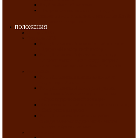
Клуб любителей чатхана
«Творческая мастерская» — студия
декоративно-прикладного искусства Клуба
инвалидов по зрению
ПОЛОЖЕНИЯ
Январь 2026
Февраль 2026
Республиканский молодёжный конкурс
«Здоровый выбор-твой выбор»
Республиканский фестиваль-конкурс
патриотической песни среди людей с
нарушениями зрения «Виват, Россия!»
Март 2026
Республиканская выставка-конкурс
«Сувениры Хакасии»
Республиканский конкурс игровых
программ «Кӱлӱк аттыӊ ойыннары» —
«Игры трудолюбивой лошади»
Межрегиональный конкурс русского танца
«Сибирское раздолье»
Республиканская выставка работ
самодеятельных художников «Часхы
оннерi»-«Краски весны»
Апрель 2026
Республиканская выставка изобразительного