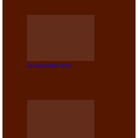
саӊнары-2021»
Год хакасского эпоса
В Центре культуры имени Кадышева
подвели итоги творческого проекта
«Вечера эпосов…