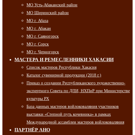
МО Усть-Абаканский район
МО Ширинский район
МО г. Абаза
МО г. Абакан
МО г. Саяногорск
МО г. Сорск
МО г. Черногорск
МАСТЕРА И РЕМЕСЛЕННИКИ ХАКАСИИ
Список мастеров Республики Хакасия
Каталог сувенирной продукции (2018 г.)
Приказ о создании Республиканского художественно-
экспертного Совета по ДПИ, НХПиР при Министерстве
культуры РХ
База данных мастеров войлоковаляния участников
выставки «Степной путь кочевника» в рамках
Международной ассамблеи мастеров войлоковаляния
ПАРТНЁР АНО