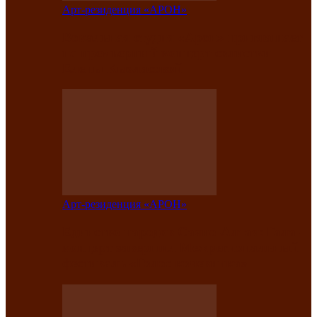
Арт-резиденция «АРОН»
Вокальная студия «Арон» приглашает
на премьерный концерт солистки
Елены Кызласовой
Арт-резиденция «АРОН»
Единство народов Саяно-Алтая: Гала-
концерт завершил Межрегиональный
фестиваль «Голос кочевника»