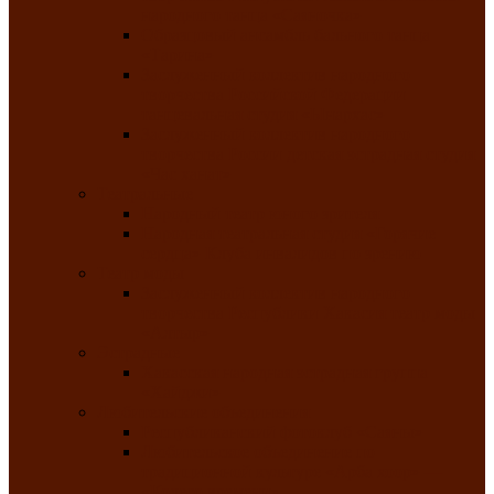
народного танца «Саяночка»
Образцовый ансамбль бального танца
«Тарина»
Заслуженный коллектив народного
творчества Российской Федерации
танцевальная студия «Ынархас»
Заслуженный коллектив народного
творчества России детская эстрадная студия
«Час ханат»
Театральные
Народный театр юного зрителя
Народная театральная студия «Горячие
сердца» Клуба инвалидов по зрению
Театр моды
Заслуженный коллектив народного
творчества Республики Хакасия театр моды
«Алтыр»
Эстрадные
Хакасская народная эстрадная группа
«Хайджи»
Любительские объединения
Республиканский фотоклуб «Саяны»
Любительское объединение по
традиционной культуре «Арба хоор» —
«Колесо времени»