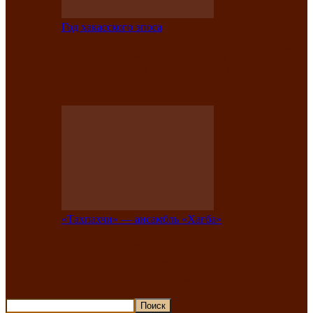
Год хакасского эпоса
В Хакасии состоится конкурс детской
национальной эстрадной песни «Час
ханат»
«Тахпахчи» — ансамбль «Хағба»
Известные тахпахчи Хакасии
приглашают на концерт любителей
традиционного народного тахпаха