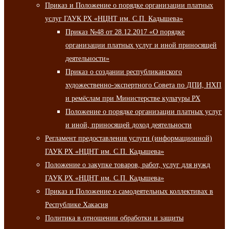
Приказ и Положение о порядке организации платных
услуг ГАУК РХ «НЦНТ им. С.П. Кадышева»
Приказ №48 от 28.12.2017 «О порядке
организации платных услуг и иной приносящей
деятельности»
Приказ о создании республиканского
художественно-экспертного Совета по ДПИ, НХП
и ремёслам при Министерстве культуры РХ
Положение о порядке организации платных услуг
и иной, приносящей доход деятельности
Регламент предоставления услуги (информационной)
ГАУК РХ «НЦНТ им. С.П. Кадышева»
Положение о закупке товаров, работ, услуг для нужд
ГАУК РХ «НЦНТ им. С.П. Кадышева»
Приказ и Положение о самодеятельных коллективах в
Республике Хакасия
Политика в отношении обработки и защиты