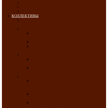
ОКТЯБРЬ-2026
НОЯБРЬ-2026
ДЕКАБРЬ-2026
КОЛЛЕКТИВЫ
РАСПИСАНИЕ ЗАНЯТИЙ ТВОРЧЕСКИХ
КОЛЛЕКТИВОВ НА 2025-2026 ГОДЫ
Хоровые
Народный ансамбль русской песни
«Медуница»
Русский народный хор им. Михаила Шрамко
Народный хор «Родные напевы» Клуба
инвалидов по зрению
Фольклорные
Хакасский народный фольклорный ансамбль
«Чон коглерi»
Хакасская фольклорная студия тахпахчи —
ансамбль «Хағба»
Хореографические
Заслуженный коллектив народного
творчества России детская хореографическая
студия «Айас»
Хакасский народный ансамбль песни и
танца «Жарки»
Заслуженный коллектив народного
творчества Республики Хакасия ансамбль