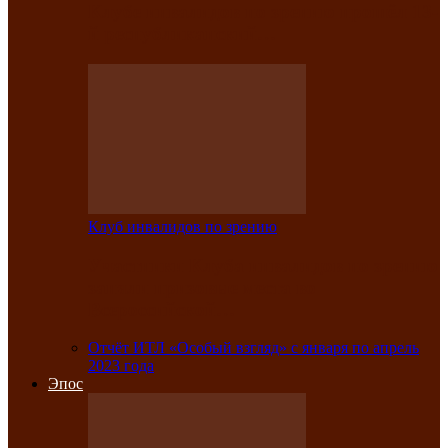
Клубе инвалидов по зрению прошёл 13-
й республиканский…
Клуб инвалидов по зрению
Участники Клуба инвалидов по зрению
заняли призовые места во
Всероссийской…
Отчёт ИТЛ «Особый взгляд» с января по апрель
2023 года
Эпос