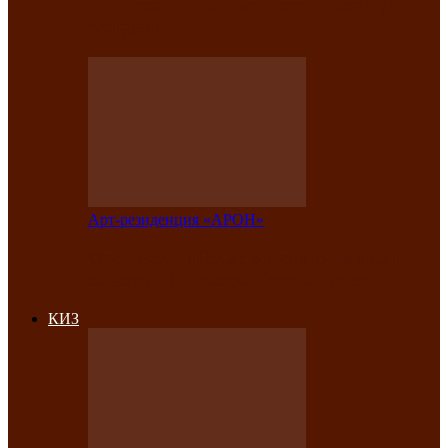
на праздничный концерт в честь Дня
рождения
Арт-резиденция «АРОН»
Фестиваль «Голос кочевника» вновь
объединит народы Саяно-Алтая
КИЗ