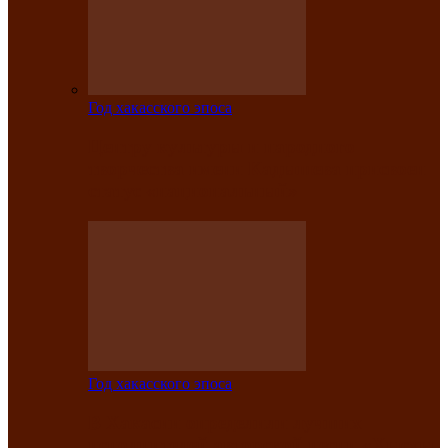
Год хакасского эпоса
Центру культуры и народного
творчества имени Кадышева присвоен
статус «национальный»
Год хакасского эпоса
В Хакасии определили лучших
исполнителей авторской песни «Хысхы