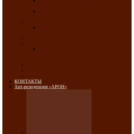
Республиканский конкурс национального
костюма «Алтын чазы»-«Золотая степь»
Республиканский конкурс на лучший
традиционный напиток «Айран пайы»
Июль 2026
Республиканский фестиваль семейного
творчества «Ромашка»
Август 2026
Сентябрь 2026
Республиканская выставка по
изобразительному и ДПИ, НХР и
фотоискусству «Традиции и современность»
Октябрь 2026
Ноябрь 2026
Декабрь 2026
КОНТАКТЫ
Арт-резиденция «АРОН»