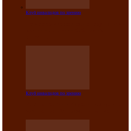
Клуб инвалидов по зрению
На мастер‑классе люди с нарушениями
зрения изготовили бабочек из
синельной…
Клуб инвалидов по зрению
Ко Дню России в Клубе инвалидов по
зрению прошёл праздничный концерт