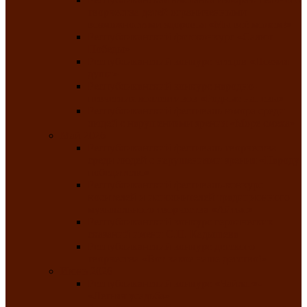
творчества детей ограниченными
возможностями здоровья «Мы всё можем!»
Республиканский фотоконкурс «Салют
Победы»
Республиканский конкурс чтецов «Поэзия
души»
Республиканский конкурс народно-
певческих коллективов «Родные напевы»
Республиканский фестиваль юмора среди
людей с нарушениями зрения «Море смеха»
Май 2026
Республиканский фестиваль творчества
среди людей с нарушениями зрения «Народу
победителю»
Республиканский фестиваль-конкурс
носителей и исполнителей традиционного
музыкального творчества «Айтыс»
Республиканский конкурс героических
сказаний имени С.П. Кадышева
Республиканский конкурс детского
творчества «Вот какое наше детство!»
Июнь 2026
Республиканский конкурс «Чайлаг»-
«Летняя усадьба»