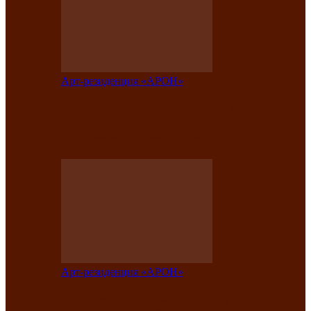
Арт-резиденция «АРОН»
Таланты Хакасии, Тывы и Алтая
представят свою национальную
культуру на фестивале…
Арт-резиденция «АРОН»
Арт-резиденция «АРОН» приглашает