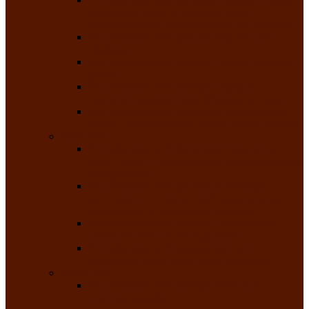
творчества детей ограниченными
возможностями здоровья «Мы всё можем!»
Республиканский фотоконкурс «Салют
Победы»
Республиканский конкурс чтецов «Поэзия
души»
Республиканский конкурс народно-
певческих коллективов «Родные напевы»
Республиканский фестиваль юмора среди
людей с нарушениями зрения «Море смеха»
Май 2026
Республиканский фестиваль творчества
среди людей с нарушениями зрения «Народу
победителю»
Республиканский фестиваль-конкурс
носителей и исполнителей традиционного
музыкального творчества «Айтыс»
Республиканский конкурс героических
сказаний имени С.П. Кадышева
Республиканский конкурс детского
творчества «Вот какое наше детство!»
Июнь 2026
Республиканский конкурс «Чайлаг»-
«Летняя усадьба»