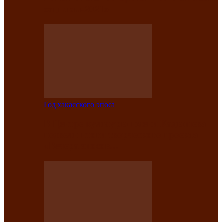
саӊнары-2021»
Год хакасского эпоса
В Центре культуры имени Кадышева
подвели итоги творческого проекта
«Вечера эпосов…