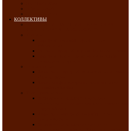
ОКТЯБРЬ-2026
НОЯБРЬ-2026
ДЕКАБРЬ-2026
КОЛЛЕКТИВЫ
РАСПИСАНИЕ ЗАНЯТИЙ ТВОРЧЕСКИХ
КОЛЛЕКТИВОВ НА 2025-2026 ГОДЫ
Хоровые
Народный ансамбль русской песни
«Медуница»
Русский народный хор им. Михаила Шрамко
Народный хор «Родные напевы» Клуба
инвалидов по зрению
Фольклорные
Хакасский народный фольклорный ансамбль
«Чон коглерi»
Хакасская фольклорная студия тахпахчи —
ансамбль «Хағба»
Хореографические
Заслуженный коллектив народного
творчества России детская хореографическая
студия «Айас»
Хакасский народный ансамбль песни и
танца «Жарки»
Заслуженный коллектив народного
творчества Республики Хакасия ансамбль