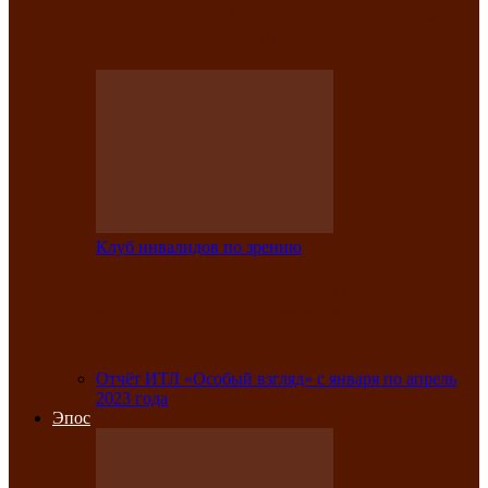
Клубе инвалидов по зрению прошёл 13-
й республиканский…
Клуб инвалидов по зрению
Участники Клуба инвалидов по зрению
заняли призовые места во
Всероссийской…
Отчёт ИТЛ «Особый взгляд» с января по апрель
2023 года
Эпос