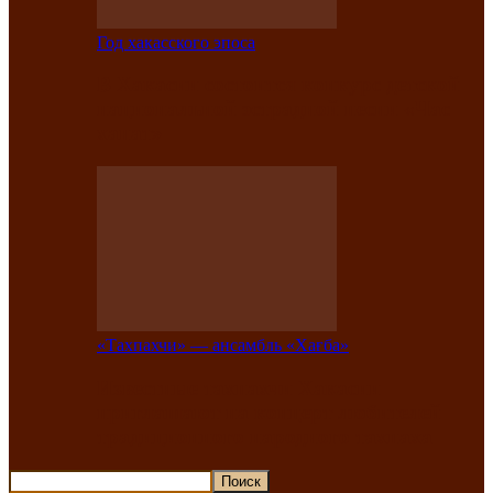
Год хакасского эпоса
В Хакасии состоится конкурс детской
национальной эстрадной песни «Час
ханат»
«Тахпахчи» — ансамбль «Хағба»
Известные тахпахчи Хакасии
приглашают на концерт любителей
традиционного народного тахпаха