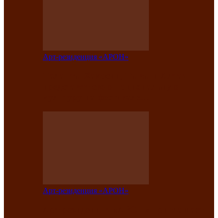
Арт-резиденция «АРОН»
Таланты Хакасии, Тывы и Алтая
представят свою национальную
культуру на фестивале…
Арт-резиденция «АРОН»
Арт-резиденция «АРОН» приглашает