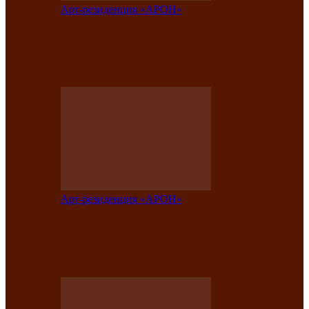
Арт-резиденция «АРОН»
Вокальная студия «Арон» приглашает
на премьерный концерт солистки
Елены Кызласовой
Арт-резиденция «АРОН»
Единство народов Саяно-Алтая: Гала-
концерт завершил Межрегиональный
фестиваль «Голос кочевника»