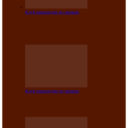
Клуб инвалидов по зрению
На мастер‑классе люди с нарушениями
зрения изготовили бабочек из
синельной…
Клуб инвалидов по зрению
Ко Дню России в Клубе инвалидов по
зрению прошёл праздничный концерт