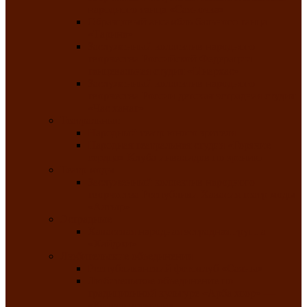
народного танца «Саяночка»
Образцовый ансамбль бального танца
«Тарина»
Заслуженный коллектив народного
творчества Российской Федерации
танцевальная студия «Ынархас»
Заслуженный коллектив народного
творчества России детская эстрадная студия
«Час ханат»
Театральные
Народный театр юного зрителя
Народная театральная студия «Горячие
сердца» Клуба инвалидов по зрению
Театр моды
Заслуженный коллектив народного
творчества Республики Хакасия театр моды
«Алтыр»
Эстрадные
Хакасская народная эстрадная группа
«Хайджи»
Любительские объединения
Республиканский фотоклуб «Саяны»
Любительское объединение по
традиционной культуре «Арба хоор» —
«Колесо времени»