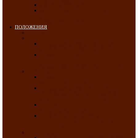
Клуб любителей чатхана
«Творческая мастерская» — студия
декоративно-прикладного искусства Клуба
инвалидов по зрению
ПОЛОЖЕНИЯ
Январь 2026
Февраль 2026
Республиканский молодёжный конкурс
«Здоровый выбор-твой выбор»
Республиканский фестиваль-конкурс
патриотической песни среди людей с
нарушениями зрения «Виват, Россия!»
Март 2026
Республиканская выставка-конкурс
«Сувениры Хакасии»
Республиканский конкурс игровых
программ «Кӱлӱк аттыӊ ойыннары» —
«Игры трудолюбивой лошади»
Межрегиональный конкурс русского танца
«Сибирское раздолье»
Республиканская выставка работ
самодеятельных художников «Часхы
оннерi»-«Краски весны»
Апрель 2026
Республиканская выставка изобразительного