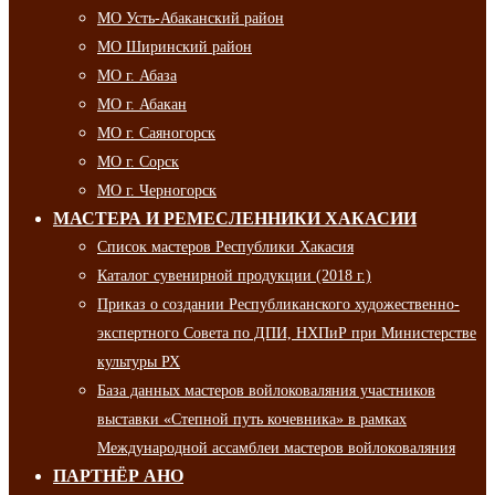
МО Усть-Абаканский район
МО Ширинский район
МО г. Абаза
МО г. Абакан
МО г. Саяногорск
МО г. Сорск
МО г. Черногорск
МАСТЕРА И РЕМЕСЛЕННИКИ ХАКАСИИ
Список мастеров Республики Хакасия
Каталог сувенирной продукции (2018 г.)
Приказ о создании Республиканского художественно-
экспертного Совета по ДПИ, НХПиР при Министерстве
культуры РХ
База данных мастеров войлоковаляния участников
выставки «Степной путь кочевника» в рамках
Международной ассамблеи мастеров войлоковаляния
ПАРТНЁР АНО