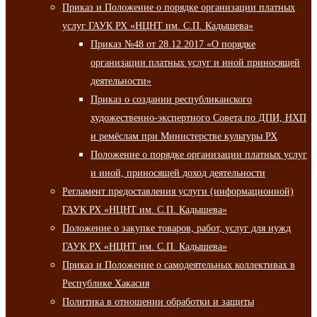
Приказ и Положение о порядке организации платных
услуг ГАУК РХ «НЦНТ им. С.П. Кадышева»
Приказ №48 от 28.12.2017 «О порядке
организации платных услуг и иной приносящей
деятельности»
Приказ о создании республиканского
художественно-экспертного Совета по ДПИ, НХП
и ремёслам при Министерстве культуры РХ
Положение о порядке организации платных услуг
и иной, приносящей доход деятельности
Регламент предоставления услуги (информационной)
ГАУК РХ «НЦНТ им. С.П. Кадышева»
Положение о закупке товаров, работ, услуг для нужд
ГАУК РХ «НЦНТ им. С.П. Кадышева»
Приказ и Положение о самодеятельных коллективах в
Республике Хакасия
Политика в отношении обработки и защиты