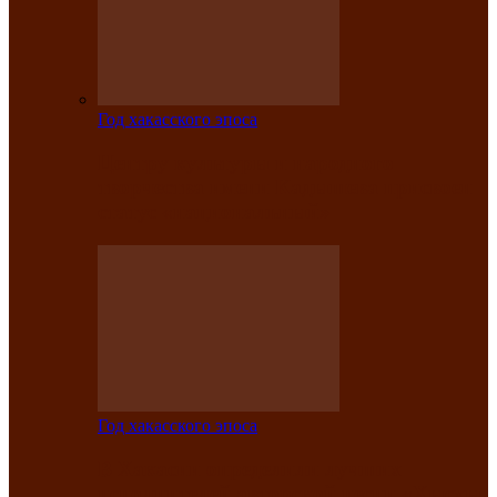
Год хакасского эпоса
Центру культуры и народного
творчества имени Кадышева присвоен
статус «национальный»
Год хакасского эпоса
В Хакасии определили лучших
исполнителей авторской песни «Хысхы