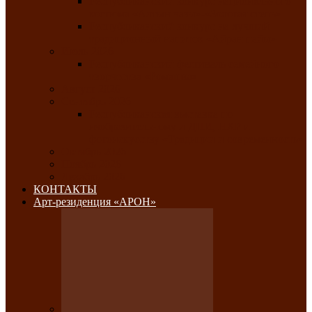
Республиканский конкурс национального
костюма «Алтын чазы»-«Золотая степь»
Республиканский конкурс на лучший
традиционный напиток «Айран пайы»
Июль 2026
Республиканский фестиваль семейного
творчества «Ромашка»
Август 2026
Сентябрь 2026
Республиканская выставка по
изобразительному и ДПИ, НХР и
фотоискусству «Традиции и современность»
Октябрь 2026
Ноябрь 2026
Декабрь 2026
КОНТАКТЫ
Арт-резиденция «АРОН»