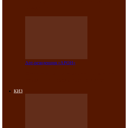
на праздничный концерт в честь Дня
рождения
Арт-резиденция «АРОН»
Фестиваль «Голос кочевника» вновь
объединит народы Саяно-Алтая
КИЗ