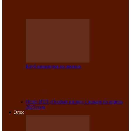
Клубе инвалидов по зрению прошёл 13-
й республиканский…
Клуб инвалидов по зрению
Участники Клуба инвалидов по зрению
заняли призовые места во
Всероссийской…
Отчёт ИТЛ «Особый взгляд» с января по апрель
2023 года
Эпос