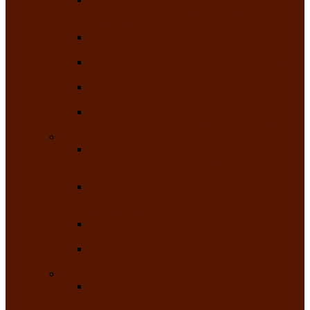
творчества детей ограниченными
возможностями здоровья «Мы всё можем!»
Республиканский фотоконкурс «Салют
Победы»
Республиканский конкурс чтецов «Поэзия
души»
Республиканский конкурс народно-
певческих коллективов «Родные напевы»
Республиканский фестиваль юмора среди
людей с нарушениями зрения «Море смеха»
Май 2026
Республиканский фестиваль творчества
среди людей с нарушениями зрения «Народу
победителю»
Республиканский фестиваль-конкурс
носителей и исполнителей традиционного
музыкального творчества «Айтыс»
Республиканский конкурс героических
сказаний имени С.П. Кадышева
Республиканский конкурс детского
творчества «Вот какое наше детство!»
Июнь 2026
Республиканский конкурс «Чайлаг»-
«Летняя усадьба»