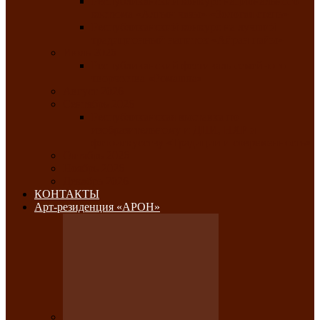
Республиканский конкурс национального
костюма «Алтын чазы»-«Золотая степь»
Республиканский конкурс на лучший
традиционный напиток «Айран пайы»
Июль 2026
Республиканский фестиваль семейного
творчества «Ромашка»
Август 2026
Сентябрь 2026
Республиканская выставка по
изобразительному и ДПИ, НХР и
фотоискусству «Традиции и современность»
Октябрь 2026
Ноябрь 2026
Декабрь 2026
КОНТАКТЫ
Арт-резиденция «АРОН»