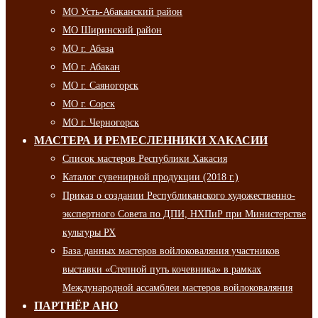
МО Усть-Абаканский район
МО Ширинский район
МО г. Абаза
МО г. Абакан
МО г. Саяногорск
МО г. Сорск
МО г. Черногорск
МАСТЕРА И РЕМЕСЛЕННИКИ ХАКАСИИ
Список мастеров Республики Хакасия
Каталог сувенирной продукции (2018 г.)
Приказ о создании Республиканского художественно-
экспертного Совета по ДПИ, НХПиР при Министерстве
культуры РХ
База данных мастеров войлоковаляния участников
выставки «Степной путь кочевника» в рамках
Международной ассамблеи мастеров войлоковаляния
ПАРТНЁР АНО