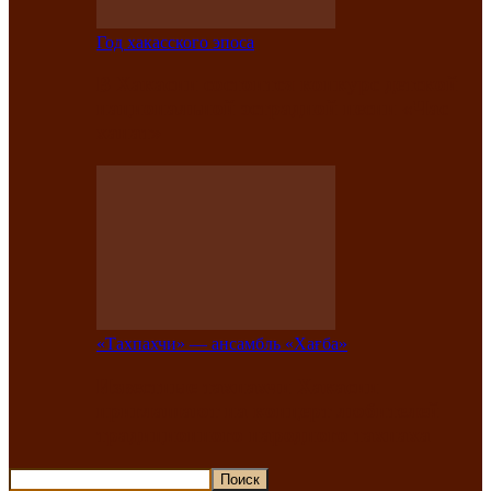
Год хакасского эпоса
В Хакасии состоится конкурс детской
национальной эстрадной песни «Час
ханат»
«Тахпахчи» — ансамбль «Хағба»
Известные тахпахчи Хакасии
приглашают на концерт любителей
традиционного народного тахпаха