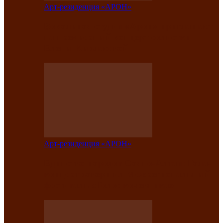
Арт-резиденция «АРОН»
Вокальная студия «Арон» приглашает
на премьерный концерт солистки
Елены Кызласовой
Арт-резиденция «АРОН»
Единство народов Саяно-Алтая: Гала-
концерт завершил Межрегиональный
фестиваль «Голос кочевника»