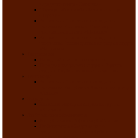
народного танца «Саяночка»
Образцовый ансамбль бального танца
«Тарина»
Заслуженный коллектив народного
творчества Российской Федерации
танцевальная студия «Ынархас»
Заслуженный коллектив народного
творчества России детская эстрадная студия
«Час ханат»
Театральные
Народный театр юного зрителя
Народная театральная студия «Горячие
сердца» Клуба инвалидов по зрению
Театр моды
Заслуженный коллектив народного
творчества Республики Хакасия театр моды
«Алтыр»
Эстрадные
Хакасская народная эстрадная группа
«Хайджи»
Любительские объединения
Республиканский фотоклуб «Саяны»
Любительское объединение по
традиционной культуре «Арба хоор» —
«Колесо времени»