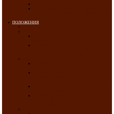
Клуб любителей чатхана
«Творческая мастерская» — студия
декоративно-прикладного искусства Клуба
инвалидов по зрению
ПОЛОЖЕНИЯ
Январь 2026
Февраль 2026
Республиканский молодёжный конкурс
«Здоровый выбор-твой выбор»
Республиканский фестиваль-конкурс
патриотической песни среди людей с
нарушениями зрения «Виват, Россия!»
Март 2026
Республиканская выставка-конкурс
«Сувениры Хакасии»
Республиканский конкурс игровых
программ «Кӱлӱк аттыӊ ойыннары» —
«Игры трудолюбивой лошади»
Межрегиональный конкурс русского танца
«Сибирское раздолье»
Республиканская выставка работ
самодеятельных художников «Часхы
оннерi»-«Краски весны»
Апрель 2026
Республиканская выставка изобразительного