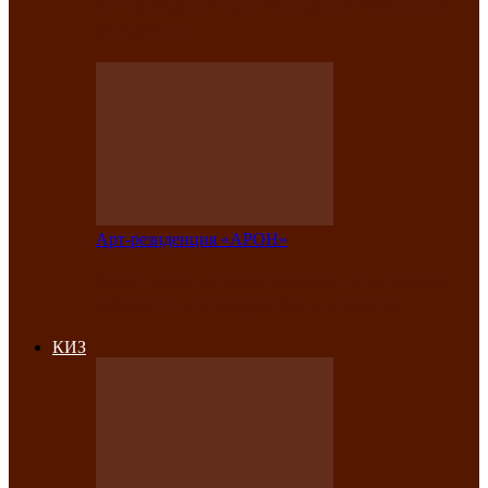
на праздничный концерт в честь Дня
рождения
Арт-резиденция «АРОН»
Фестиваль «Голос кочевника» вновь
объединит народы Саяно-Алтая
КИЗ