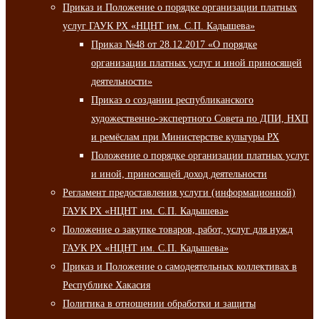
Приказ и Положение о порядке организации платных
услуг ГАУК РХ «НЦНТ им. С.П. Кадышева»
Приказ №48 от 28.12.2017 «О порядке
организации платных услуг и иной приносящей
деятельности»
Приказ о создании республиканского
художественно-экспертного Совета по ДПИ, НХП
и ремёслам при Министерстве культуры РХ
Положение о порядке организации платных услуг
и иной, приносящей доход деятельности
Регламент предоставления услуги (информационной)
ГАУК РХ «НЦНТ им. С.П. Кадышева»
Положение о закупке товаров, работ, услуг для нужд
ГАУК РХ «НЦНТ им. С.П. Кадышева»
Приказ и Положение о самодеятельных коллективах в
Республике Хакасия
Политика в отношении обработки и защиты