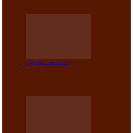
саӊнары-2021»
Год хакасского эпоса
В Центре культуры имени Кадышева
подвели итоги творческого проекта
«Вечера эпосов…