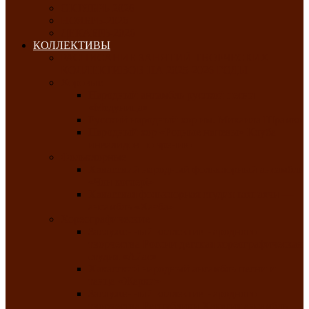
ОКТЯБРЬ-2026
НОЯБРЬ-2026
ДЕКАБРЬ-2026
КОЛЛЕКТИВЫ
РАСПИСАНИЕ ЗАНЯТИЙ ТВОРЧЕСКИХ
КОЛЛЕКТИВОВ НА 2025-2026 ГОДЫ
Хоровые
Народный ансамбль русской песни
«Медуница»
Русский народный хор им. Михаила Шрамко
Народный хор «Родные напевы» Клуба
инвалидов по зрению
Фольклорные
Хакасский народный фольклорный ансамбль
«Чон коглерi»
Хакасская фольклорная студия тахпахчи —
ансамбль «Хағба»
Хореографические
Заслуженный коллектив народного
творчества России детская хореографическая
студия «Айас»
Хакасский народный ансамбль песни и
танца «Жарки»
Заслуженный коллектив народного
творчества Республики Хакасия ансамбль