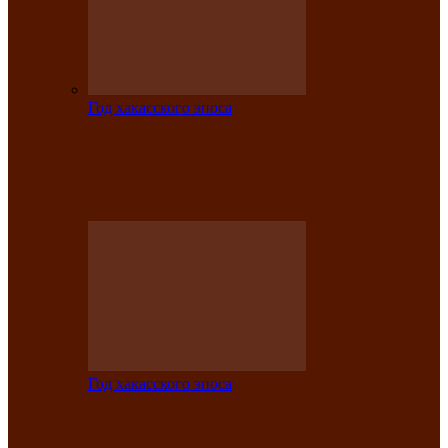
Год хакасского эпоса
Центру культуры и народного
творчества имени Кадышева присвоен
статус «национальный»
Год хакасского эпоса
В Хакасии определили лучших
исполнителей авторской песни «Хысхы