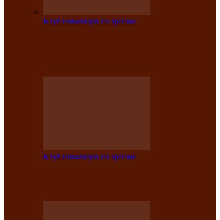
Клуб инвалидов по зрению
На мастер‑классе люди с нарушениями
зрения изготовили бабочек из
синельной…
Клуб инвалидов по зрению
Ко Дню России в Клубе инвалидов по
зрению прошёл праздничный концерт