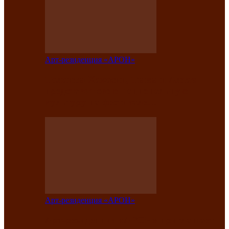
Арт-резиденция «АРОН»
Таланты Хакасии, Тывы и Алтая
представят свою национальную
культуру на фестивале…
Арт-резиденция «АРОН»
Арт-резиденция «АРОН» приглашает