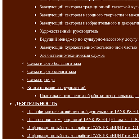
Заведующий сектором традиционной хакасской кул
Заведующий сектором народного творчества и межн
Заведующий сектором изобразительного и декорати
Художественный руководитель
Ведущий менеджер по культурно-массовому досугу 
Заведующий художественно-постановочной частью
Хозяйственно-техническая служба
Схема и фото большого зала
Схема и фото малого зала
Схема проезда
Книга отзывов и предложений
Политика в отношении обработки персональных да
ДЕЯТЕЛЬНОСТЬ
План финансово-хозяйственной деятельности ГАУК РХ «
План основных мероприятий ГАУК РХ «НЦНТ им. С.П. Ка
Информационный отчет о работе ГАУК РХ «НЦНТ им. С.П.
Информационный отчет о работе ГАУК РХ «НЦНТ им. С.П.