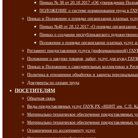
Приказ № 38 от 20.10.2017 «Об утверждении Полож
ПОЛОЖЕНИЕ о системе нормирования труда в ГАУ
Приказ и Положение о порядке организации платных ус
Приказ №48 от 28.12.2017 «О порядке организации
Приказ о создании республиканского художественн
Положение о порядке организации платных услуг и
Регламент предоставления услуги (информационной) ГА
Положение о закупке товаров, работ, услуг для нужд ГА
Приказ и Положение о самодеятельных коллективах в Рес
Политика в отношении обработки и защиты персональны
Документы по охране труда
ПОСЕТИТЕЛЯМ
Обратная связь
Виды предоставляемых услуг ГАУК РХ «НЦНТ им. С.П. К
Материально-техническое обеспечение предоставляемых 
Материально-техническое обеспечение предоставляемых 
Ограничения по ассортименту услуг