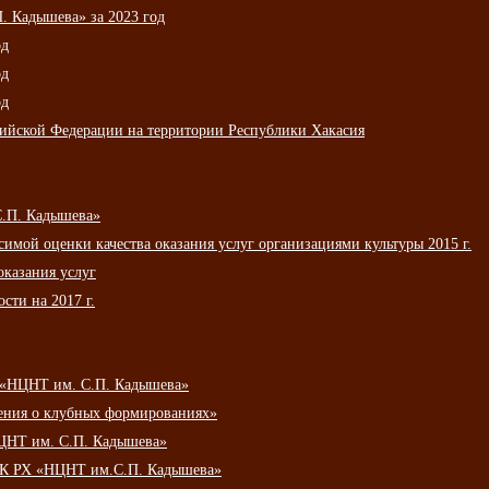
 Кадышева» за 2023 год
од
од
од
сийской Федерации на территории Республики Хакасия
С.П. Кадышева»
мой оценки качества оказания услуг организациями культуры 2015 г.
оказания услуг
сти на 2017 г.
 «НЦНТ им. С.П. Кадышева»
ения о клубных формированиях»
ЦНТ им. С.П. Кадышева»
АУК РХ «НЦНТ им.С.П. Кадышева»