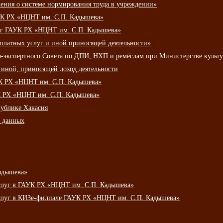
ения о системе нормирования труда в учреждении»
К РХ «НЦНТ им. С.П. Кадышева»
луг ГАУК РХ «НЦНТ им. С.П. Кадышева»
 платных услуг и иной приносящей деятельности»
о-экспертного Совета по ДПИ, НХП и ремёслам при Министерстве культ
 иной, приносящей доход деятельности
УК РХ «НЦНТ им. С.П. Кадышева»
УК РХ «НЦНТ им. С.П. Кадышева»
публике Хакасия
х данных
адышева»
услуг в ГАУК РХ «НЦНТ им. С.П. Кадышева»
услуг в КИЗе-филиале ГАУК РХ «НЦНТ им. С.П. Кадышева»