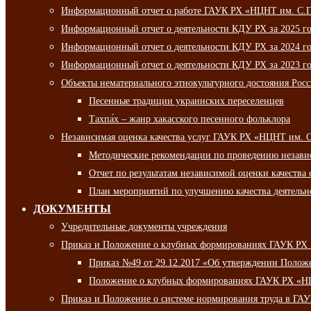
Информационный отчет о работе ГАУК РХ «НЦНТ им. С.П.
Информационный отчет о деятельности КДУ РХ за 2025 г
Информационный отчет о деятельности КДУ РХ за 2024 г
Информационный отчет о деятельности КДУ РХ за 2023 г
Объекты нематериального этнокультурного достояния Рос
Песенные традиции украинских переселенцев
Тахпа́х – жанр хакасского песенного фольклора
Независимая оценка качества услуг ГАУК РХ «НЦНТ им. 
Методические рекомендации по проведению независи
Отчет по результатам независимой оценки качества 
План мероприятий по улучшению качества деятельно
ДОКУМЕНТЫ
Учредительные документы учреждения
Приказ и Положение о клубных формированиях ГАУК РХ
Приказ №49 от 29.12.2017 «Об утверждении Полож
Положение о клубных формированиях ГАУК РХ «Н
Приказ и Положение о системе нормирования труда в Г