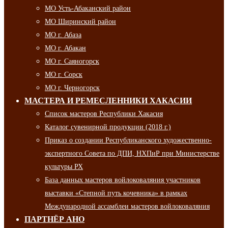
МО Усть-Абаканский район
МО Ширинский район
МО г. Абаза
МО г. Абакан
МО г. Саяногорск
МО г. Сорск
МО г. Черногорск
МАСТЕРА И РЕМЕСЛЕННИКИ ХАКАСИИ
Список мастеров Республики Хакасия
Каталог сувенирной продукции (2018 г.)
Приказ о создании Республиканского художественно-
экспертного Совета по ДПИ, НХПиР при Министерстве
культуры РХ
База данных мастеров войлоковаляния участников
выставки «Степной путь кочевника» в рамках
Международной ассамблеи мастеров войлоковаляния
ПАРТНЁР АНО