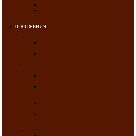
Клуб любителей чатхана
«Творческая мастерская» — студия
декоративно-прикладного искусства Клуба
инвалидов по зрению
ПОЛОЖЕНИЯ
Январь 2026
Февраль 2026
Республиканский молодёжный конкурс
«Здоровый выбор-твой выбор»
Республиканский фестиваль-конкурс
патриотической песни среди людей с
нарушениями зрения «Виват, Россия!»
Март 2026
Республиканская выставка-конкурс
«Сувениры Хакасии»
Республиканский конкурс игровых
программ «Кӱлӱк аттыӊ ойыннары» —
«Игры трудолюбивой лошади»
Межрегиональный конкурс русского танца
«Сибирское раздолье»
Республиканская выставка работ
самодеятельных художников «Часхы
оннерi»-«Краски весны»
Апрель 2026
Республиканская выставка изобразительного