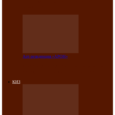
на праздничный концерт в честь Дня
рождения
Арт-резиденция «АРОН»
Фестиваль «Голос кочевника» вновь
объединит народы Саяно-Алтая
КИЗ