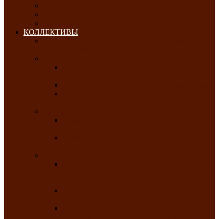
ОКТЯБРЬ-2026
НОЯБРЬ-2026
ДЕКАБРЬ-2026
КОЛЛЕКТИВЫ
РАСПИСАНИЕ ЗАНЯТИЙ ТВОРЧЕСКИХ
КОЛЛЕКТИВОВ НА 2025-2026 ГОДЫ
Хоровые
Народный ансамбль русской песни
«Медуница»
Русский народный хор им. Михаила Шрамко
Народный хор «Родные напевы» Клуба
инвалидов по зрению
Фольклорные
Хакасский народный фольклорный ансамбль
«Чон коглерi»
Хакасская фольклорная студия тахпахчи —
ансамбль «Хағба»
Хореографические
Заслуженный коллектив народного
творчества России детская хореографическая
студия «Айас»
Хакасский народный ансамбль песни и
танца «Жарки»
Заслуженный коллектив народного
творчества Республики Хакасия ансамбль