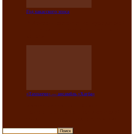
Год хакасского эпоса
В Хакасии состоится конкурс детской
национальной эстрадной песни «Час
ханат»
«Тахпахчи» — ансамбль «Хағба»
Известные тахпахчи Хакасии
приглашают на концерт любителей
традиционного народного тахпаха