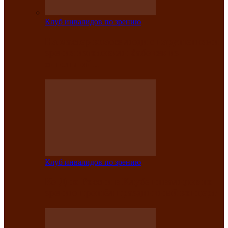
Клуб инвалидов по зрению
На мастер‑классе люди с нарушениями
зрения изготовили бабочек из
синельной…
Клуб инвалидов по зрению
Ко Дню России в Клубе инвалидов по
зрению прошёл праздничный концерт