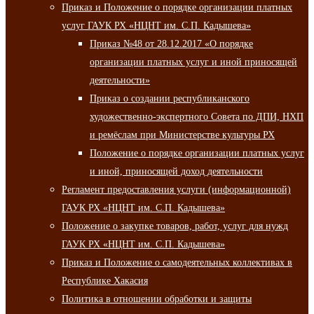
Приказ и Положение о порядке организации платных
услуг ГАУК РХ «НЦНТ им. С.П. Кадышева»
Приказ №48 от 28.12.2017 «О порядке
организации платных услуг и иной приносящей
деятельности»
Приказ о создании республиканского
художественно-экспертного Совета по ДПИ, НХП
и ремёслам при Министерстве культуры РХ
Положение о порядке организации платных услуг
и иной, приносящей доход деятельности
Регламент предоставления услуги (информационной)
ГАУК РХ «НЦНТ им. С.П. Кадышева»
Положение о закупке товаров, работ, услуг для нужд
ГАУК РХ «НЦНТ им. С.П. Кадышева»
Приказ и Положение о самодеятельных коллективах в
Республике Хакасия
Политика в отношении обработки и защиты