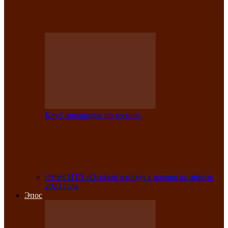
Клубе инвалидов по зрению прошёл 13-
й республиканский…
Клуб инвалидов по зрению
Участники Клуба инвалидов по зрению
заняли призовые места во
Всероссийской…
Отчёт ИТЛ «Особый взгляд» с января по апрель
2023 года
Эпос