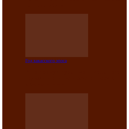
саӊнары-2021»
Год хакасского эпоса
В Центре культуры имени Кадышева
подвели итоги творческого проекта
«Вечера эпосов…