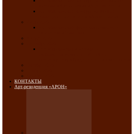
Республиканский конкурс национального
костюма «Алтын чазы»-«Золотая степь»
Республиканский конкурс на лучший
традиционный напиток «Айран пайы»
Июль 2026
Республиканский фестиваль семейного
творчества «Ромашка»
Август 2026
Сентябрь 2026
Республиканская выставка по
изобразительному и ДПИ, НХР и
фотоискусству «Традиции и современность»
Октябрь 2026
Ноябрь 2026
Декабрь 2026
КОНТАКТЫ
Арт-резиденция «АРОН»