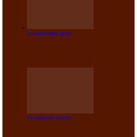
Год хакасского эпоса
Центру культуры и народного
творчества имени Кадышева присвоен
статус «национальный»
Год хакасского эпоса
В Хакасии определили лучших
исполнителей авторской песни «Хысхы