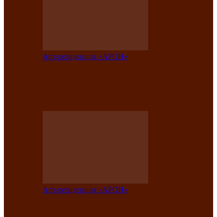
Арт-резиденция «АРОН»
Таланты Хакасии, Тывы и Алтая
представят свою национальную
культуру на фестивале…
Арт-резиденция «АРОН»
Арт-резиденция «АРОН» приглашает