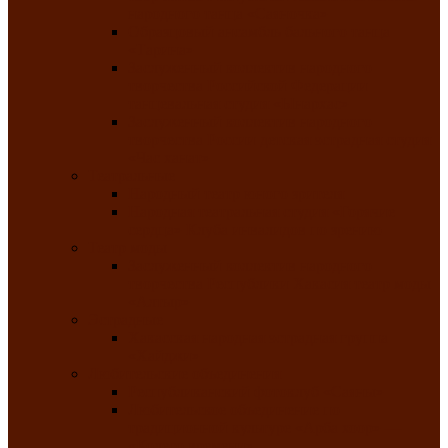
народного танца «Саяночка»
Образцовый ансамбль бального танца
«Тарина»
Заслуженный коллектив народного
творчества Российской Федерации
танцевальная студия «Ынархас»
Заслуженный коллектив народного
творчества России детская эстрадная студия
«Час ханат»
Театральные
Народный театр юного зрителя
Народная театральная студия «Горячие
сердца» Клуба инвалидов по зрению
Театр моды
Заслуженный коллектив народного
творчества Республики Хакасия театр моды
«Алтыр»
Эстрадные
Хакасская народная эстрадная группа
«Хайджи»
Любительские объединения
Республиканский фотоклуб «Саяны»
Любительское объединение по
традиционной культуре «Арба хоор» —
«Колесо времени»