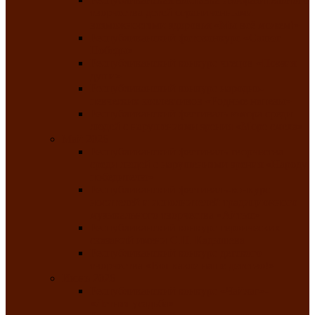
творчества детей ограниченными
возможностями здоровья «Мы всё можем!»
Республиканский фотоконкурс «Салют
Победы»
Республиканский конкурс чтецов «Поэзия
души»
Республиканский конкурс народно-
певческих коллективов «Родные напевы»
Республиканский фестиваль юмора среди
людей с нарушениями зрения «Море смеха»
Май 2026
Республиканский фестиваль творчества
среди людей с нарушениями зрения «Народу
победителю»
Республиканский фестиваль-конкурс
носителей и исполнителей традиционного
музыкального творчества «Айтыс»
Республиканский конкурс героических
сказаний имени С.П. Кадышева
Республиканский конкурс детского
творчества «Вот какое наше детство!»
Июнь 2026
Республиканский конкурс «Чайлаг»-
«Летняя усадьба»