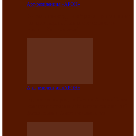
Арт-резиденция «АРОН»
Вокальная студия «Арон» приглашает
на премьерный концерт солистки
Елены Кызласовой
Арт-резиденция «АРОН»
Единство народов Саяно-Алтая: Гала-
концерт завершил Межрегиональный
фестиваль «Голос кочевника»