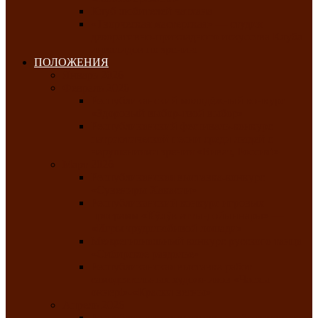
Клуб любителей чатхана
«Творческая мастерская» — студия
декоративно-прикладного искусства Клуба
инвалидов по зрению
ПОЛОЖЕНИЯ
Январь 2026
Февраль 2026
Республиканский молодёжный конкурс
«Здоровый выбор-твой выбор»
Республиканский фестиваль-конкурс
патриотической песни среди людей с
нарушениями зрения «Виват, Россия!»
Март 2026
Республиканская выставка-конкурс
«Сувениры Хакасии»
Республиканский конкурс игровых
программ «Кӱлӱк аттыӊ ойыннары» —
«Игры трудолюбивой лошади»
Межрегиональный конкурс русского танца
«Сибирское раздолье»
Республиканская выставка работ
самодеятельных художников «Часхы
оннерi»-«Краски весны»
Апрель 2026
Республиканская выставка изобразительного