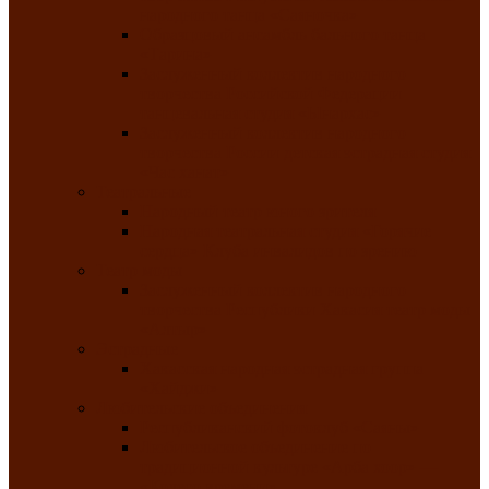
народного танца «Саяночка»
Образцовый ансамбль бального танца
«Тарина»
Заслуженный коллектив народного
творчества Российской Федерации
танцевальная студия «Ынархас»
Заслуженный коллектив народного
творчества России детская эстрадная студия
«Час ханат»
Театральные
Народный театр юного зрителя
Народная театральная студия «Горячие
сердца» Клуба инвалидов по зрению
Театр моды
Заслуженный коллектив народного
творчества Республики Хакасия театр моды
«Алтыр»
Эстрадные
Хакасская народная эстрадная группа
«Хайджи»
Любительские объединения
Республиканский фотоклуб «Саяны»
Любительское объединение по
традиционной культуре «Арба хоор» —
«Колесо времени»