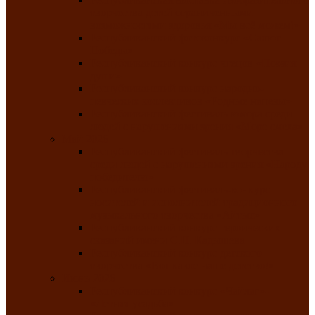
творчества детей ограниченными
возможностями здоровья «Мы всё можем!»
Республиканский фотоконкурс «Салют
Победы»
Республиканский конкурс чтецов «Поэзия
души»
Республиканский конкурс народно-
певческих коллективов «Родные напевы»
Республиканский фестиваль юмора среди
людей с нарушениями зрения «Море смеха»
Май 2026
Республиканский фестиваль творчества
среди людей с нарушениями зрения «Народу
победителю»
Республиканский фестиваль-конкурс
носителей и исполнителей традиционного
музыкального творчества «Айтыс»
Республиканский конкурс героических
сказаний имени С.П. Кадышева
Республиканский конкурс детского
творчества «Вот какое наше детство!»
Июнь 2026
Республиканский конкурс «Чайлаг»-
«Летняя усадьба»