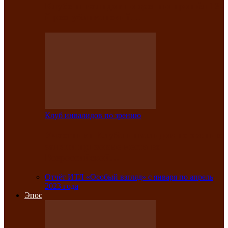
Клубе инвалидов по зрению прошёл 13-
й республиканский…
Клуб инвалидов по зрению
Участники Клуба инвалидов по зрению
заняли призовые места во
Всероссийской…
Отчёт ИТЛ «Особый взгляд» с января по апрель
2023 года
Эпос