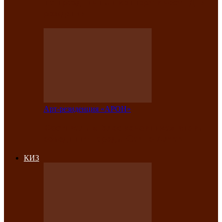
на праздничный концерт в честь Дня
рождения
Арт-резиденция «АРОН»
Фестиваль «Голос кочевника» вновь
объединит народы Саяно-Алтая
КИЗ