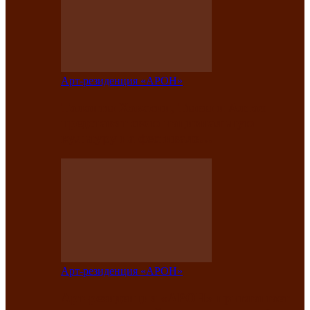
Арт-резиденция «АРОН»
Таланты Хакасии, Тывы и Алтая
представят свою национальную
культуру на фестивале…
Арт-резиденция «АРОН»
Арт-резиденция «АРОН» приглашает