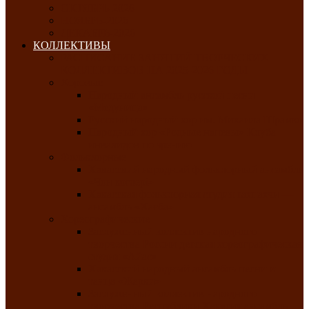
ОКТЯБРЬ-2026
НОЯБРЬ-2026
ДЕКАБРЬ-2026
КОЛЛЕКТИВЫ
РАСПИСАНИЕ ЗАНЯТИЙ ТВОРЧЕСКИХ
КОЛЛЕКТИВОВ НА 2025-2026 ГОДЫ
Хоровые
Народный ансамбль русской песни
«Медуница»
Русский народный хор им. Михаила Шрамко
Народный хор «Родные напевы» Клуба
инвалидов по зрению
Фольклорные
Хакасский народный фольклорный ансамбль
«Чон коглерi»
Хакасская фольклорная студия тахпахчи —
ансамбль «Хағба»
Хореографические
Заслуженный коллектив народного
творчества России детская хореографическая
студия «Айас»
Хакасский народный ансамбль песни и
танца «Жарки»
Заслуженный коллектив народного
творчества Республики Хакасия ансамбль