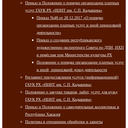
Приказ и Положение о порядке организации платных
услуг ГАУК РХ «НЦНТ им. С.П. Кадышева»
Приказ №48 от 28.12.2017 «О порядке
организации платных услуг и иной приносящей
деятельности»
Приказ о создании республиканского
художественно-экспертного Совета по ДПИ, НХП
и ремёслам при Министерстве культуры РХ
Положение о порядке организации платных услуг
и иной, приносящей доход деятельности
Регламент предоставления услуги (информационной)
ГАУК РХ «НЦНТ им. С.П. Кадышева»
Положение о закупке товаров, работ, услуг для нужд
ГАУК РХ «НЦНТ им. С.П. Кадышева»
Приказ и Положение о самодеятельных коллективах в
Республике Хакасия
Политика в отношении обработки и защиты