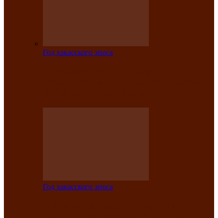
Год хакасского эпоса
Центру культуры и народного
творчества имени Кадышева присвоен
статус «национальный»
Год хакасского эпоса
В Хакасии определили лучших
исполнителей авторской песни «Хысхы