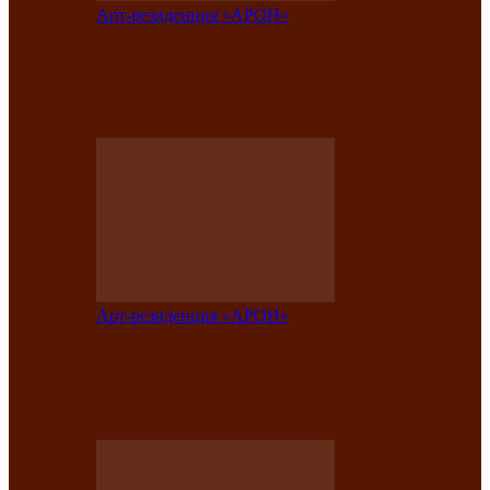
Арт-резиденция «АРОН»
Вокальная студия «Арон» приглашает
на премьерный концерт солистки
Елены Кызласовой
Арт-резиденция «АРОН»
Единство народов Саяно-Алтая: Гала-
концерт завершил Межрегиональный
фестиваль «Голос кочевника»