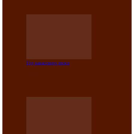
саӊнары-2021»
Год хакасского эпоса
В Центре культуры имени Кадышева
подвели итоги творческого проекта
«Вечера эпосов…