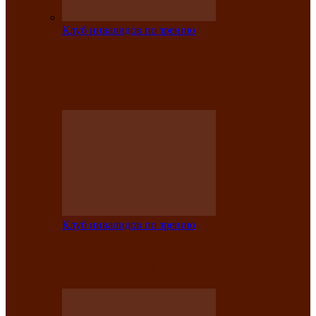
Клуб инвалидов по зрению
На мастер‑классе люди с нарушениями
зрения изготовили бабочек из
синельной…
Клуб инвалидов по зрению
Ко Дню России в Клубе инвалидов по
зрению прошёл праздничный концерт