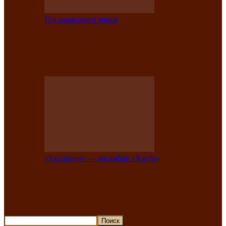
Год хакасского эпоса
В Хакасии состоится конкурс детской
национальной эстрадной песни «Час
ханат»
«Тахпахчи» — ансамбль «Хағба»
Известные тахпахчи Хакасии
приглашают на концерт любителей
традиционного народного тахпаха