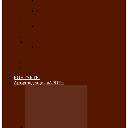
Республиканский конкурс национального
костюма «Алтын чазы»-«Золотая степь»
Республиканский конкурс на лучший
традиционный напиток «Айран пайы»
Июль 2026
Республиканский фестиваль семейного
творчества «Ромашка»
Август 2026
Сентябрь 2026
Республиканская выставка по
изобразительному и ДПИ, НХР и
фотоискусству «Традиции и современность»
Октябрь 2026
Ноябрь 2026
Декабрь 2026
КОНТАКТЫ
Арт-резиденция «АРОН»