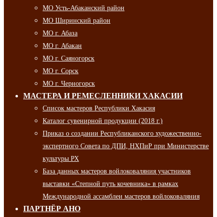
МО Усть-Абаканский район
МО Ширинский район
МО г. Абаза
МО г. Абакан
МО г. Саяногорск
МО г. Сорск
МО г. Черногорск
МАСТЕРА И РЕМЕСЛЕННИКИ ХАКАСИИ
Список мастеров Республики Хакасия
Каталог сувенирной продукции (2018 г.)
Приказ о создании Республиканского художественно-
экспертного Совета по ДПИ, НХПиР при Министерстве
культуры РХ
База данных мастеров войлоковаляния участников
выставки «Степной путь кочевника» в рамках
Международной ассамблеи мастеров войлоковаляния
ПАРТНЁР АНО