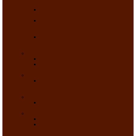
народного танца «Саяночка»
Образцовый ансамбль бального танца
«Тарина»
Заслуженный коллектив народного
творчества Российской Федерации
танцевальная студия «Ынархас»
Заслуженный коллектив народного
творчества России детская эстрадная студия
«Час ханат»
Театральные
Народный театр юного зрителя
Народная театральная студия «Горячие
сердца» Клуба инвалидов по зрению
Театр моды
Заслуженный коллектив народного
творчества Республики Хакасия театр моды
«Алтыр»
Эстрадные
Хакасская народная эстрадная группа
«Хайджи»
Любительские объединения
Республиканский фотоклуб «Саяны»
Любительское объединение по
традиционной культуре «Арба хоор» —
«Колесо времени»