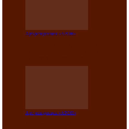
Арт-резиденция «АРОН»
Таланты Хакасии, Тывы и Алтая
представят свою национальную
культуру на фестивале…
Арт-резиденция «АРОН»
Арт-резиденция «АРОН» приглашает