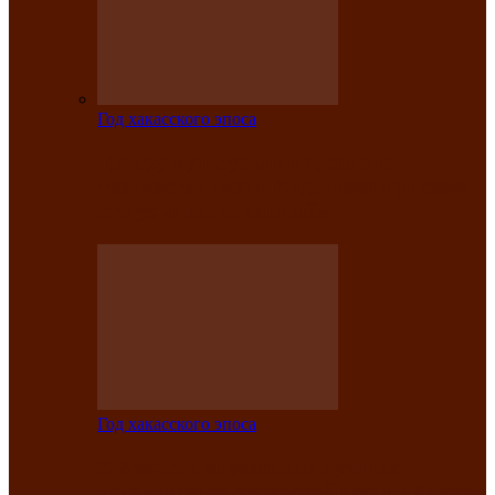
Год хакасского эпоса
Центру культуры и народного
творчества имени Кадышева присвоен
статус «национальный»
Год хакасского эпоса
В Хакасии определили лучших
исполнителей авторской песни «Хысхы