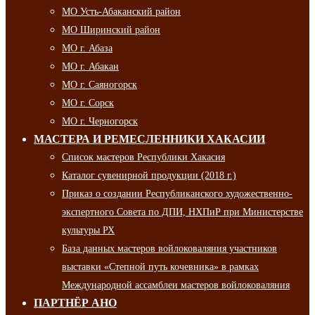
МО Усть-Абаканский район
МО Ширинский район
МО г. Абаза
МО г. Абакан
МО г. Саяногорск
МО г. Сорск
МО г. Черногорск
МАСТЕРА И РЕМЕСЛЕННИКИ ХАКАСИИ
Список мастеров Республики Хакасия
Каталог сувенирной продукции (2018 г.)
Приказ о создании Республиканского художественно-
экспертного Совета по ДПИ, НХПиР при Министерстве
культуры РХ
База данных мастеров войлоковаляния участников
выставки «Степной путь кочевника» в рамках
Международной ассамблеи мастеров войлоковаляния
ПАРТНЁР АНО