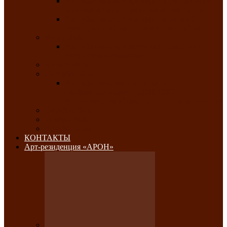
Республиканский конкурс национального
костюма «Алтын чазы»-«Золотая степь»
Республиканский конкурс на лучший
традиционный напиток «Айран пайы»
Июль 2026
Республиканский фестиваль семейного
творчества «Ромашка»
Август 2026
Сентябрь 2026
Республиканская выставка по
изобразительному и ДПИ, НХР и
фотоискусству «Традиции и современность»
Октябрь 2026
Ноябрь 2026
Декабрь 2026
КОНТАКТЫ
Арт-резиденция «АРОН»