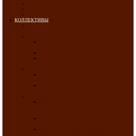
ОКТЯБРЬ-2026
НОЯБРЬ-2026
ДЕКАБРЬ-2026
КОЛЛЕКТИВЫ
РАСПИСАНИЕ ЗАНЯТИЙ ТВОРЧЕСКИХ
КОЛЛЕКТИВОВ НА 2025-2026 ГОДЫ
Хоровые
Народный ансамбль русской песни
«Медуница»
Русский народный хор им. Михаила Шрамко
Народный хор «Родные напевы» Клуба
инвалидов по зрению
Фольклорные
Хакасский народный фольклорный ансамбль
«Чон коглерi»
Хакасская фольклорная студия тахпахчи —
ансамбль «Хағба»
Хореографические
Заслуженный коллектив народного
творчества России детская хореографическая
студия «Айас»
Хакасский народный ансамбль песни и
танца «Жарки»
Заслуженный коллектив народного
творчества Республики Хакасия ансамбль