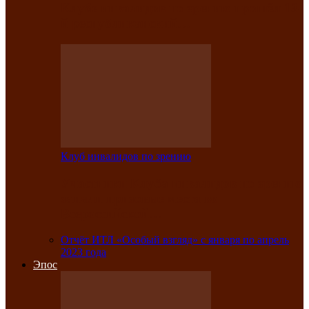
Клубе инвалидов по зрению прошёл 13-
й республиканский…
Клуб инвалидов по зрению
Участники Клуба инвалидов по зрению
заняли призовые места во
Всероссийской…
Отчёт ИТЛ «Особый взгляд» с января по апрель
2023 года
Эпос