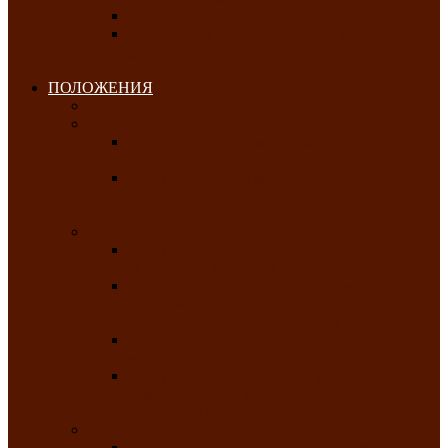
Клуб любителей чатхана
«Творческая мастерская» — студия
декоративно-прикладного искусства Клуба
инвалидов по зрению
ПОЛОЖЕНИЯ
Январь 2026
Февраль 2026
Республиканский молодёжный конкурс
«Здоровый выбор-твой выбор»
Республиканский фестиваль-конкурс
патриотической песни среди людей с
нарушениями зрения «Виват, Россия!»
Март 2026
Республиканская выставка-конкурс
«Сувениры Хакасии»
Республиканский конкурс игровых
программ «Кӱлӱк аттыӊ ойыннары» —
«Игры трудолюбивой лошади»
Межрегиональный конкурс русского танца
«Сибирское раздолье»
Республиканская выставка работ
самодеятельных художников «Часхы
оннерi»-«Краски весны»
Апрель 2026
Республиканская выставка изобразительного