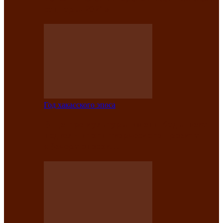
саӊнары-2021»
Год хакасского эпоса
В Центре культуры имени Кадышева
подвели итоги творческого проекта
«Вечера эпосов…