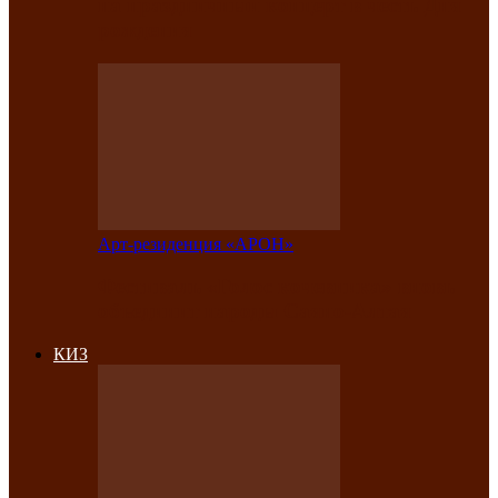
на праздничный концерт в честь Дня
рождения
Арт-резиденция «АРОН»
Фестиваль «Голос кочевника» вновь
объединит народы Саяно-Алтая
КИЗ