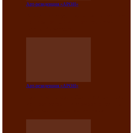
Арт-резиденция «АРОН»
Вокальная студия «Арон» приглашает
на премьерный концерт солистки
Елены Кызласовой
Арт-резиденция «АРОН»
Единство народов Саяно-Алтая: Гала-
концерт завершил Межрегиональный
фестиваль «Голос кочевника»