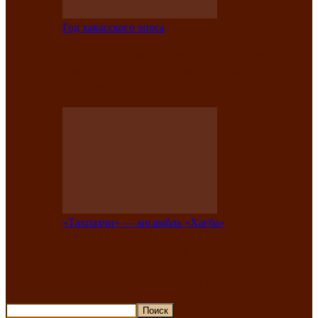
Год хакасского эпоса
В Хакасии состоится конкурс детской
национальной эстрадной песни «Час
ханат»
«Тахпахчи» — ансамбль «Хағба»
Известные тахпахчи Хакасии
приглашают на концерт любителей
традиционного народного тахпаха