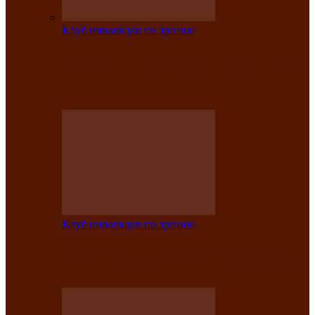
Клуб инвалидов по зрению
На мастер‑классе люди с нарушениями
зрения изготовили бабочек из
синельной…
Клуб инвалидов по зрению
Ко Дню России в Клубе инвалидов по
зрению прошёл праздничный концерт