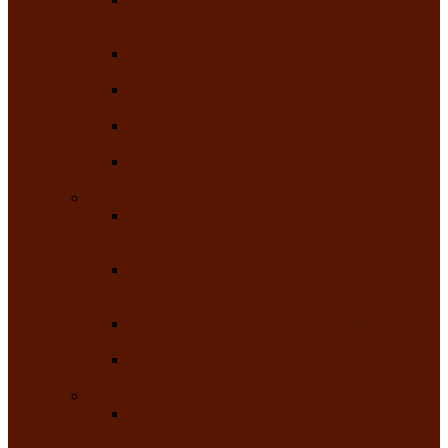
творчества детей ограниченными
возможностями здоровья «Мы всё можем!»
Республиканский фотоконкурс «Салют
Победы»
Республиканский конкурс чтецов «Поэзия
души»
Республиканский конкурс народно-
певческих коллективов «Родные напевы»
Республиканский фестиваль юмора среди
людей с нарушениями зрения «Море смеха»
Май 2026
Республиканский фестиваль творчества
среди людей с нарушениями зрения «Народу
победителю»
Республиканский фестиваль-конкурс
носителей и исполнителей традиционного
музыкального творчества «Айтыс»
Республиканский конкурс героических
сказаний имени С.П. Кадышева
Республиканский конкурс детского
творчества «Вот какое наше детство!»
Июнь 2026
Республиканский конкурс «Чайлаг»-
«Летняя усадьба»