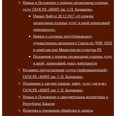
Приказ и Положение о порядке организации платных
услуг ГАУК РХ «НЦНТ им. С.П. Кадышева»
Приказ №48 от 28.12.2017 «О порядке
организации платных услуг и иной приносящей
деятельности»
Приказ о создании республиканского
художественно-экспертного Совета по ДПИ, НХП
и ремёслам при Министерстве культуры РХ
Положение о порядке организации платных услуг
и иной, приносящей доход деятельности
Регламент предоставления услуги (информационной)
ГАУК РХ «НЦНТ им. С.П. Кадышева»
Положение о закупке товаров, работ, услуг для нужд
ГАУК РХ «НЦНТ им. С.П. Кадышева»
Приказ и Положение о самодеятельных коллективах в
Республике Хакасия
Политика в отношении обработки и защиты