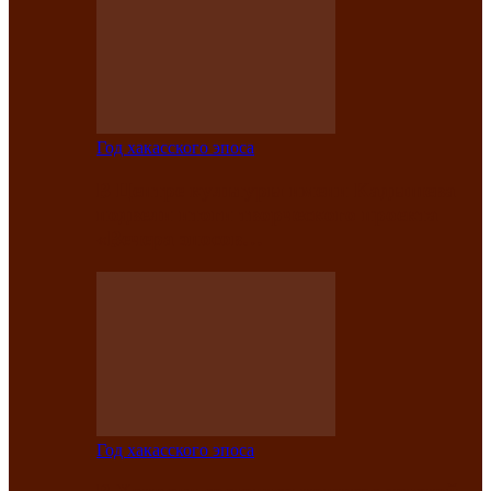
Год хакасского эпоса
В Центре культуры имени Кадышева
подвели итоги творческого проекта
«Вечера эпосов…
Год хакасского эпоса