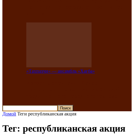
В Хакасии состоится конкурс детской
национальной эстрадной песни «Час
ханат»
«Тахпахчи» — ансамбль «Хағба»
Известные тахпахчи Хакасии
приглашают на концерт любителей
традиционного народного тахпаха
Домой
Теги
республиканская акция
Тег: республиканская акция