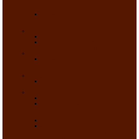
творчества Российской Федерации
танцевальная студия «Ынархас»
Заслуженный коллектив народного
творчества России детская эстрадная студия
«Час ханат»
Театральные
Народный театр юного зрителя
Народная театральная студия «Горячие
сердца» Клуба инвалидов по зрению
Театр моды
Заслуженный коллектив народного
творчества Республики Хакасия театр моды
«Алтыр»
Эстрадные
Хакасская народная эстрадная группа
«Хайджи»
Любительские объединения
Республиканский фотоклуб «Саяны»
Любительское объединение по
традиционной культуре «Арба хоор» —
«Колесо времени»
Клуб любителей чатхана
«Творческая мастерская» — студия
декоративно-прикладного искусства Клуба
инвалидов по зрению