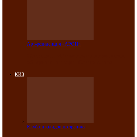
Арт-резиденция «АРОН»
Фестиваль «Голос кочевника» вновь
объединит народы Саяно-Алтая
КИЗ
Клуб инвалидов по зрению