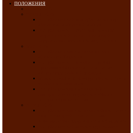
ПОЛОЖЕНИЯ
Январь 2026
Февраль 2026
Республиканский молодёжный конкурс
«Здоровый выбор-твой выбор»
Республиканский фестиваль-конкурс
патриотической песни среди людей с
нарушениями зрения «Виват, Россия!»
Март 2026
Республиканская выставка-конкурс
«Сувениры Хакасии»
Республиканский конкурс игровых
программ «Кӱлӱк аттыӊ ойыннары» —
«Игры трудолюбивой лошади»
Межрегиональный конкурс русского танца
«Сибирское раздолье»
Республиканская выставка работ
самодеятельных художников «Часхы
оннерi»-«Краски весны»
Апрель 2026
Республиканская выставка изобразительного
творчества детей ограниченными
возможностями здоровья «Мы всё можем!»
Республиканский фотоконкурс «Салют
Победы»