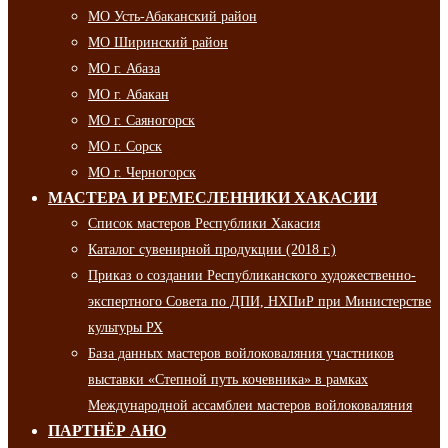
МО Усть-Абаканский район
МО Ширинский район
МО г. Абаза
МО г. Абакан
МО г. Саяногорск
МО г. Сорск
МО г. Черногорск
МАСТЕРА И РЕМЕСЛЕННИКИ ХАКАСИИ
Список мастеров Республики Хакасия
Каталог сувенирной продукции (2018 г.)
Приказ о создании Республиканского художественно-
экспертного Совета по ДПИ, НХПиР при Министерстве
культуры РХ
База данных мастеров войлоковаляния участников
выставки «Степной путь кочевника» в рамках
Международной ассамблеи мастеров войлоковаляния
ПАРТНЁР АНО