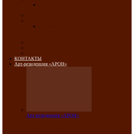
Республиканский фестиваль семейного
творчества «Ромашка»
Август 2026
Сентябрь 2026
Республиканская выставка по
изобразительному и ДПИ, НХР и
фотоискусству «Традиции и современность»
Октябрь 2026
Ноябрь 2026
Декабрь 2026
КОНТАКТЫ
Арт-резиденция «АРОН»
Арт-резиденция «АРОН»
Вокальная студия «Арон» приглашает
на премьерный концерт солистки