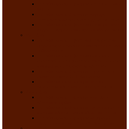
Республиканский конкурс чтецов «Поэзия
души»
Республиканский конкурс народно-
певческих коллективов «Родные напевы»
Республиканский фестиваль юмора среди
людей с нарушениями зрения «Море смеха»
Май 2026
Республиканский фестиваль творчества
среди людей с нарушениями зрения «Народу
победителю»
Республиканский фестиваль-конкурс
носителей и исполнителей традиционного
музыкального творчества «Айтыс»
Республиканский конкурс героических
сказаний имени С.П. Кадышева
Республиканский конкурс детского
творчества «Вот какое наше детство!»
Июнь 2026
Республиканский конкурс «Чайлаг»-
«Летняя усадьба»
Республиканский конкурс национального
костюма «Алтын чазы»-«Золотая степь»
Республиканский конкурс на лучший
традиционный напиток «Айран пайы»
Июль 2026