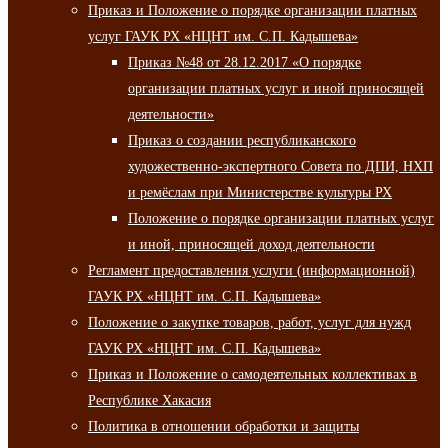
Приказ и Положение о порядке организации платных
услуг ГАУК РХ «НЦНТ им. С.П. Кадышева»
Приказ №48 от 28.12.2017 «О порядке
организации платных услуг и иной приносящей
деятельности»
Приказ о создании республиканского
художественно-экспертного Совета по ДПИ, НХП
и ремёслам при Министерстве культуры РХ
Положение о порядке организации платных услуг
и иной, приносящей доход деятельности
Регламент предоставления услуги (информационной)
ГАУК РХ «НЦНТ им. С.П. Кадышева»
Положение о закупке товаров, работ, услуг для нужд
ГАУК РХ «НЦНТ им. С.П. Кадышева»
Приказ и Положение о самодеятельных коллективах в
Республике Хакасия
Политика в отношении обработки и защиты