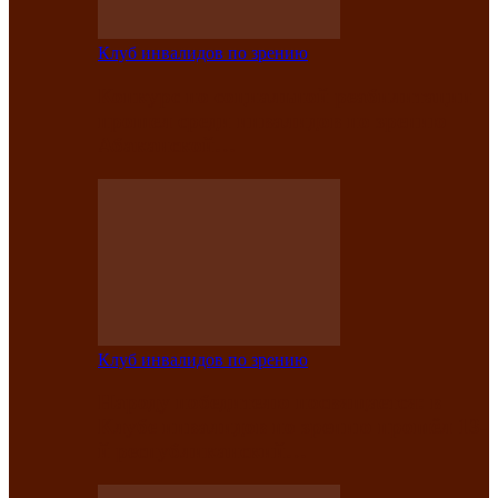
Клуб инвалидов по зрению
Конкурс по социальной реабилитации
прошел среди инвалидов по зрению
Абаканской…
Клуб инвалидов по зрению
Народу победителю посвящается: в
Клубе инвалидов по зрению прошёл 13-
й республиканский…