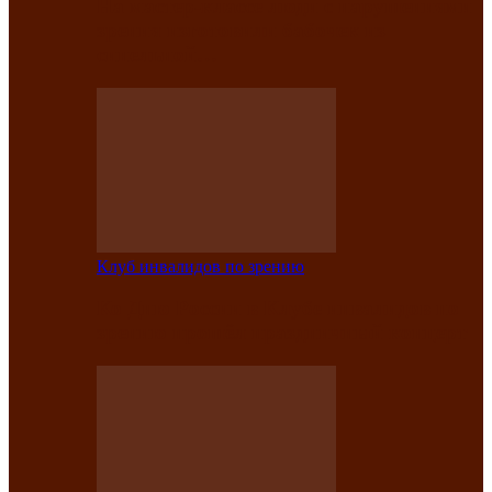
На мастер‑классе люди с нарушениями
зрения изготовили бабочек из
синельной…
Клуб инвалидов по зрению
Ко Дню России в Клубе инвалидов по
зрению прошёл праздничный концерт