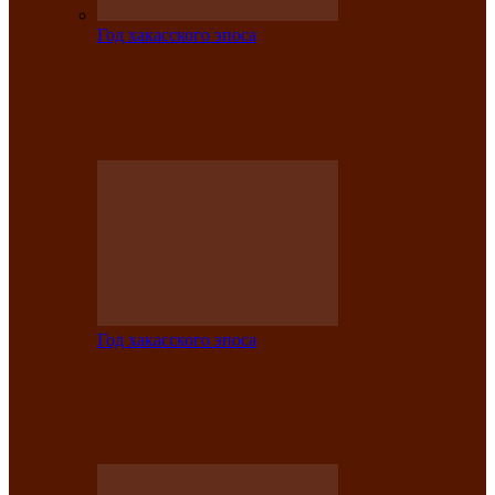
Год хакасского эпоса
Центру культуры и народного
творчества имени Кадышева присвоен
статус «национальный»
Год хакасского эпоса
В Хакасии определили лучших
исполнителей авторской песни «Хысхы
саӊнары-2021»