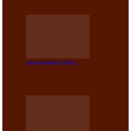
Елены Кызласовой
Арт-резиденция «АРОН»
Единство народов Саяно-Алтая: Гала-
концерт завершил Межрегиональный
фестиваль «Голос кочевника»