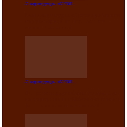
Арт-резиденция «АРОН»
Вокальная студия «Арон» приглашает
на премьерный концерт солистки
Елены Кызласовой
Арт-резиденция «АРОН»
Единство народов Саяно-Алтая: Гала-
концерт завершил Межрегиональный
фестиваль «Голос кочевника»