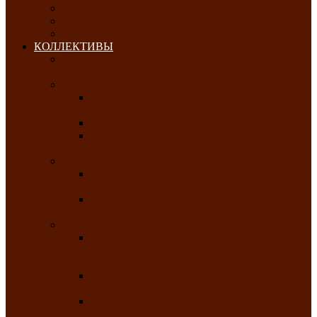
ОКТЯБРЬ-2026
НОЯБРЬ-2026
ДЕКАБРЬ-2026
КОЛЛЕКТИВЫ
РАСПИСАНИЕ ЗАНЯТИЙ ТВОРЧЕСКИХ
КОЛЛЕКТИВОВ НА 2025-2026 ГОДЫ
Хоровые
Народный ансамбль русской песни
«Медуница»
Русский народный хор им. Михаила Шрамко
Народный хор «Родные напевы» Клуба
инвалидов по зрению
Фольклорные
Хакасский народный фольклорный ансамбль
«Чон коглерi»
Хакасская фольклорная студия тахпахчи —
ансамбль «Хағба»
Хореографические
Заслуженный коллектив народного
творчества России детская хореографическая
студия «Айас»
Хакасский народный ансамбль песни и
танца «Жарки»
Заслуженный коллектив народного
творчества Республики Хакасия ансамбль