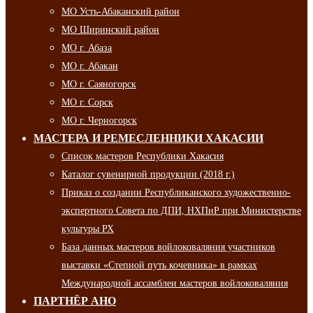
МО Усть-Абаканский район
МО Ширинский район
МО г. Абаза
МО г. Абакан
МО г. Саяногорск
МО г. Сорск
МО г. Черногорск
МАСТЕРА И РЕМЕСЛЕННИКИ ХАКАСИИ
Список мастеров Республики Хакасия
Каталог сувенирной продукции (2018 г.)
Приказ о создании Республиканского художественно-
экспертного Совета по ДПИ, НХПиР при Министерстве
культуры РХ
База данных мастеров войлоковаляния участников
выставки «Степной путь кочевника» в рамках
Международной ассамблеи мастеров войлоковаляния
ПАРТНЁР АНО