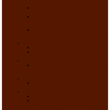
народного танца «Саяночка»
Образцовый ансамбль бального танца
«Тарина»
Заслуженный коллектив народного
творчества Российской Федерации
танцевальная студия «Ынархас»
Заслуженный коллектив народного
творчества России детская эстрадная студия
«Час ханат»
Театральные
Народный театр юного зрителя
Народная театральная студия «Горячие
сердца» Клуба инвалидов по зрению
Театр моды
Заслуженный коллектив народного
творчества Республики Хакасия театр моды
«Алтыр»
Эстрадные
Хакасская народная эстрадная группа
«Хайджи»
Любительские объединения
Республиканский фотоклуб «Саяны»
Любительское объединение по
традиционной культуре «Арба хоор» —
«Колесо времени»