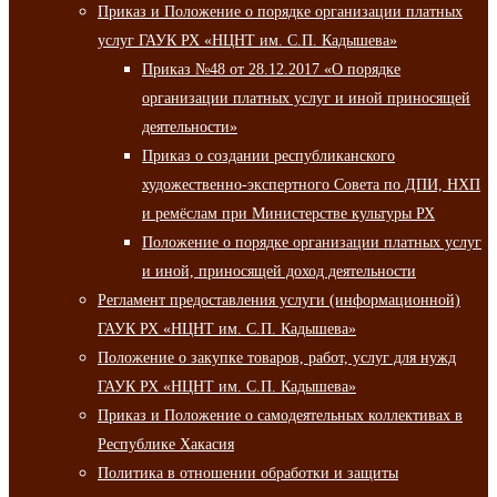
Приказ и Положение о порядке организации платных
услуг ГАУК РХ «НЦНТ им. С.П. Кадышева»
Приказ №48 от 28.12.2017 «О порядке
организации платных услуг и иной приносящей
деятельности»
Приказ о создании республиканского
художественно-экспертного Совета по ДПИ, НХП
и ремёслам при Министерстве культуры РХ
Положение о порядке организации платных услуг
и иной, приносящей доход деятельности
Регламент предоставления услуги (информационной)
ГАУК РХ «НЦНТ им. С.П. Кадышева»
Положение о закупке товаров, работ, услуг для нужд
ГАУК РХ «НЦНТ им. С.П. Кадышева»
Приказ и Положение о самодеятельных коллективах в
Республике Хакасия
Политика в отношении обработки и защиты