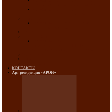
Республиканский конкурс национального
костюма «Алтын чазы»-«Золотая степь»
Республиканский конкурс на лучший
традиционный напиток «Айран пайы»
Июль 2026
Республиканский фестиваль семейного
творчества «Ромашка»
Август 2026
Сентябрь 2026
Республиканская выставка по
изобразительному и ДПИ, НХР и
фотоискусству «Традиции и современность»
Октябрь 2026
Ноябрь 2026
Декабрь 2026
КОНТАКТЫ
Арт-резиденция «АРОН»