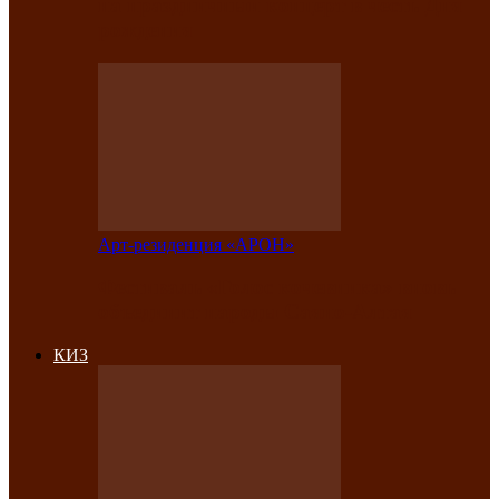
на праздничный концерт в честь Дня
рождения
Арт-резиденция «АРОН»
Фестиваль «Голос кочевника» вновь
объединит народы Саяно-Алтая
КИЗ