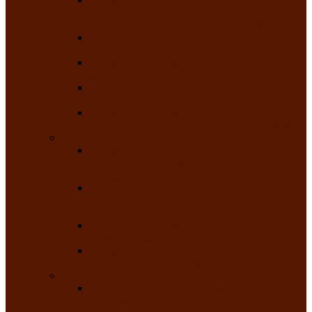
творчества детей ограниченными
возможностями здоровья «Мы всё можем!»
Республиканский фотоконкурс «Салют
Победы»
Республиканский конкурс чтецов «Поэзия
души»
Республиканский конкурс народно-
певческих коллективов «Родные напевы»
Республиканский фестиваль юмора среди
людей с нарушениями зрения «Море смеха»
Май 2026
Республиканский фестиваль творчества
среди людей с нарушениями зрения «Народу
победителю»
Республиканский фестиваль-конкурс
носителей и исполнителей традиционного
музыкального творчества «Айтыс»
Республиканский конкурс героических
сказаний имени С.П. Кадышева
Республиканский конкурс детского
творчества «Вот какое наше детство!»
Июнь 2026
Республиканский конкурс «Чайлаг»-
«Летняя усадьба»