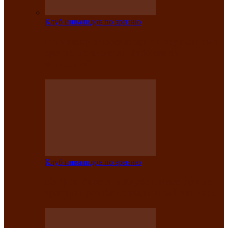
Клуб инвалидов по зрению
На мастер‑классе люди с нарушениями
зрения изготовили бабочек из
синельной…
Клуб инвалидов по зрению
Ко Дню России в Клубе инвалидов по
зрению прошёл праздничный концерт