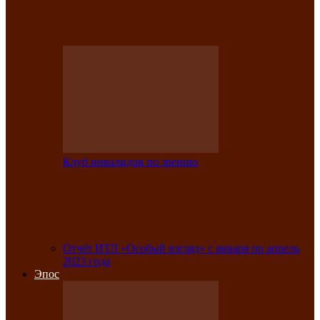
Клубе инвалидов по зрению прошёл 13-
й республиканский…
Клуб инвалидов по зрению
Участники Клуба инвалидов по зрению
заняли призовые места во
Всероссийской…
Отчёт ИТЛ «Особый взгляд» с января по апрель
2023 года
Эпос