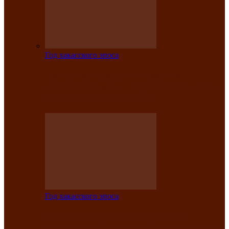
Год хакасского эпоса
Центру культуры и народного
творчества имени Кадышева присвоен
статус «национальный»
Год хакасского эпоса
В Хакасии определили лучших
исполнителей авторской песни «Хысхы