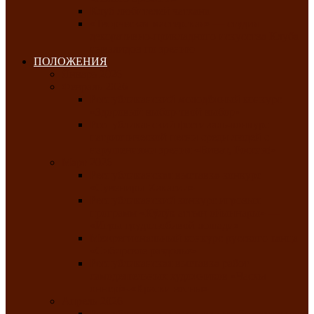
Клуб любителей чатхана
«Творческая мастерская» — студия
декоративно-прикладного искусства Клуба
инвалидов по зрению
ПОЛОЖЕНИЯ
Январь 2026
Февраль 2026
Республиканский молодёжный конкурс
«Здоровый выбор-твой выбор»
Республиканский фестиваль-конкурс
патриотической песни среди людей с
нарушениями зрения «Виват, Россия!»
Март 2026
Республиканская выставка-конкурс
«Сувениры Хакасии»
Республиканский конкурс игровых
программ «Кӱлӱк аттыӊ ойыннары» —
«Игры трудолюбивой лошади»
Межрегиональный конкурс русского танца
«Сибирское раздолье»
Республиканская выставка работ
самодеятельных художников «Часхы
оннерi»-«Краски весны»
Апрель 2026
Республиканская выставка изобразительного