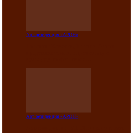
Арт-резиденция «АРОН»
Таланты Хакасии, Тывы и Алтая
представят свою национальную
культуру на фестивале…
Арт-резиденция «АРОН»
Арт-резиденция «АРОН» приглашает