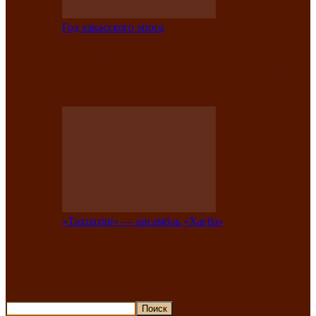
Год хакасского эпоса
В Хакасии состоится конкурс детской
национальной эстрадной песни «Час
ханат»
«Тахпахчи» — ансамбль «Хағба»
Известные тахпахчи Хакасии
приглашают на концерт любителей
традиционного народного тахпаха