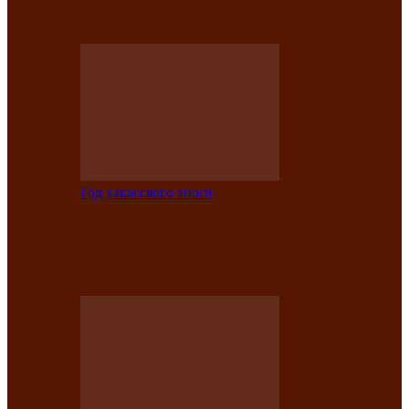
саӊнары-2021»
Год хакасского эпоса
В Центре культуры имени Кадышева
подвели итоги творческого проекта
«Вечера эпосов…