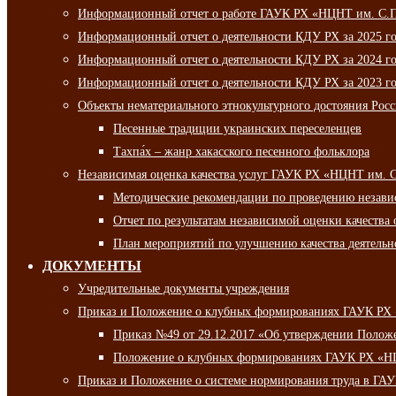
Информационный отчет о работе ГАУК РХ «НЦНТ им. С.П.
Информационный отчет о деятельности КДУ РХ за 2025 г
Информационный отчет о деятельности КДУ РХ за 2024 г
Информационный отчет о деятельности КДУ РХ за 2023 г
Объекты нематериального этнокультурного достояния Рос
Песенные традиции украинских переселенцев
Тахпа́х – жанр хакасского песенного фольклора
Независимая оценка качества услуг ГАУК РХ «НЦНТ им. 
Методические рекомендации по проведению независи
Отчет по результатам независимой оценки качества 
План мероприятий по улучшению качества деятельно
ДОКУМЕНТЫ
Учредительные документы учреждения
Приказ и Положение о клубных формированиях ГАУК РХ
Приказ №49 от 29.12.2017 «Об утверждении Полож
Положение о клубных формированиях ГАУК РХ «Н
Приказ и Положение о системе нормирования труда в Г