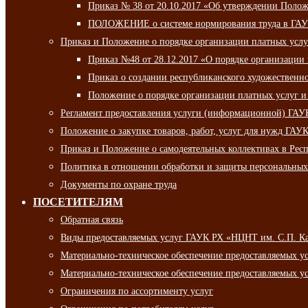
Приказ № 38 от 20.10.2017 «Об утверждении Полож
ПОЛОЖЕНИЕ о системе нормирования труда в ГАУ
Приказ и Положение о порядке организации платных ус
Приказ №48 от 28.12.2017 «О порядке организации
Приказ о создании республиканского художественн
Положение о порядке организации платных услуг и
Регламент предоставления услуги (информационной) ГА
Положение о закупке товаров, работ, услуг для нужд ГА
Приказ и Положение о самодеятельных коллективах в Рес
Политика в отношении обработки и защиты персональны
Документы по охране труда
ПОСЕТИТЕЛЯМ
Обратная связь
Виды предоставляемых услуг ГАУК РХ «НЦНТ им. С.П. К
Материально-техническое обеспечение предоставляемых 
Материально-техническое обеспечение предоставляемых 
Ограничения по ассортименту услуг