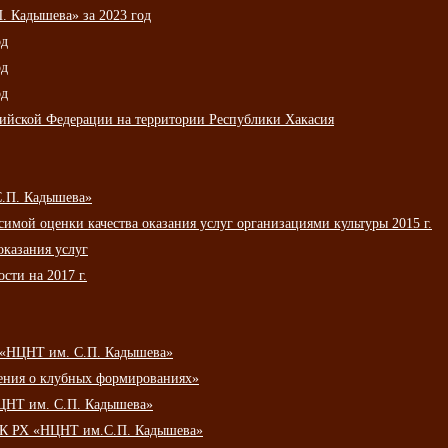
 Кадышева» за 2023 год
од
од
од
сийской Федерации на территории Республики Хакасия
С.П. Кадышева»
мой оценки качества оказания услуг организациями культуры 2015 г.
оказания услуг
сти на 2017 г.
 «НЦНТ им. С.П. Кадышева»
ения о клубных формированиях»
ЦНТ им. С.П. Кадышева»
АУК РХ «НЦНТ им.С.П. Кадышева»