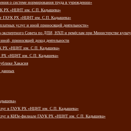
ения о системе нормирования труда в учреждении»
К РХ «НЦНТ им. С.П. Кадышева»
луг ГАУК РХ «НЦНТ им. С.П. Кадышева»
 платных услуг и иной приносящей деятельности»
о-экспертного Совета по ДПИ, НХП и ремёслам при Министерстве культ
 иной, приносящей доход деятельности
УК РХ «НЦНТ им. С.П. Кадышева»
УК РХ «НЦНТ им. С.П. Кадышева»
публике Хакасия
х данных
адышева»
услуг в ГАУК РХ «НЦНТ им. С.П. Кадышева»
услуг в КИЗе-филиале ГАУК РХ «НЦНТ им. С.П. Кадышева»