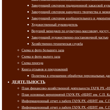
Заведующий сектором традиционной хакасской кул
Заведующий сектором народного творчества и межн
Заведующий сектором изобразительного и декорати
Художественный руководитель
Ведущий менеджер по культурно-массовому досугу 
Заведующий художественно-постановочной частью
Хозяйственно-техническая служба
Схема и фото большого зала
Схема и фото малого зала
Схема проезда
Книга отзывов и предложений
Политика в отношении обработки персональных да
ДЕЯТЕЛЬНОСТЬ
План финансово-хозяйственной деятельности ГАУК РХ «
План основных мероприятий ГАУК РХ «НЦНТ им. С.П. Ка
Информационный отчет о работе ГАУК РХ «НЦНТ им. С.П.
Информационный отчет о работе ГАУК РХ «НЦНТ им. С.П.