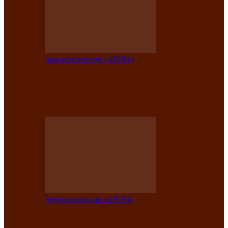
Арт-резиденция «АРОН»
Таланты Хакасии, Тывы и Алтая
представят свою национальную
культуру на фестивале…
Арт-резиденция «АРОН»
Арт-резиденция «АРОН» приглашает