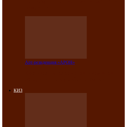
на праздничный концерт в честь Дня
рождения
Арт-резиденция «АРОН»
Фестиваль «Голос кочевника» вновь
объединит народы Саяно-Алтая
КИЗ