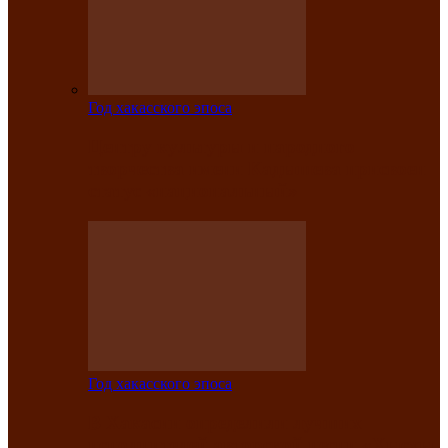
Год хакасского эпоса
Центру культуры и народного
творчества имени Кадышева присвоен
статус «национальный»
Год хакасского эпоса
В Хакасии определили лучших
исполнителей авторской песни «Хысхы