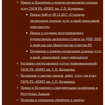
Приказ и Положение о порядке организации платных
услуг ГАУК РХ «НЦНТ им. С.П. Кадышева»
Приказ №48 от 28.12.2017 «О порядке
организации платных услуг и иной приносящей
деятельности»
Приказ о создании республиканского
художественно-экспертного Совета по ДПИ, НХП
и ремёслам при Министерстве культуры РХ
Положение о порядке организации платных услуг
и иной, приносящей доход деятельности
Регламент предоставления услуги (информационной)
ГАУК РХ «НЦНТ им. С.П. Кадышева»
Положение о закупке товаров, работ, услуг для нужд
ГАУК РХ «НЦНТ им. С.П. Кадышева»
Приказ и Положение о самодеятельных коллективах в
Республике Хакасия
Политика в отношении обработки и защиты