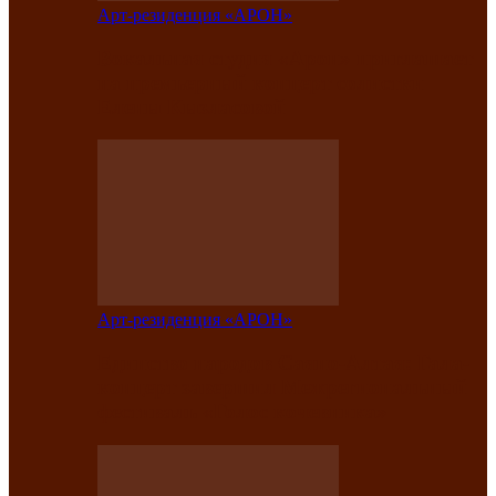
Арт-резиденция «АРОН»
Вокальная студия «Арон» приглашает
на премьерный концерт солистки
Елены Кызласовой
Арт-резиденция «АРОН»
Единство народов Саяно-Алтая: Гала-
концерт завершил Межрегиональный
фестиваль «Голос кочевника»