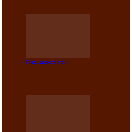
саӊнары-2021»
Год хакасского эпоса
В Центре культуры имени Кадышева
подвели итоги творческого проекта
«Вечера эпосов…