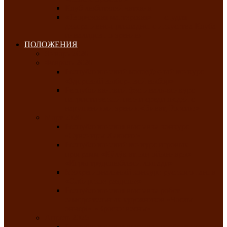
Клуб любителей чатхана
«Творческая мастерская» — студия
декоративно-прикладного искусства Клуба
инвалидов по зрению
ПОЛОЖЕНИЯ
Январь 2026
Февраль 2026
Республиканский молодёжный конкурс
«Здоровый выбор-твой выбор»
Республиканский фестиваль-конкурс
патриотической песни среди людей с
нарушениями зрения «Виват, Россия!»
Март 2026
Республиканская выставка-конкурс
«Сувениры Хакасии»
Республиканский конкурс игровых
программ «Кӱлӱк аттыӊ ойыннары» —
«Игры трудолюбивой лошади»
Межрегиональный конкурс русского танца
«Сибирское раздолье»
Республиканская выставка работ
самодеятельных художников «Часхы
оннерi»-«Краски весны»
Апрель 2026
Республиканская выставка изобразительного