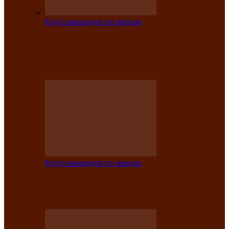
Клуб инвалидов по зрению
На мастер‑классе люди с нарушениями
зрения изготовили бабочек из
синельной…
Клуб инвалидов по зрению
Ко Дню России в Клубе инвалидов по
зрению прошёл праздничный концерт