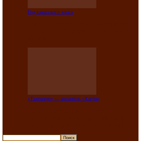
Год хакасского эпоса
В Хакасии состоится конкурс детской
национальной эстрадной песни «Час
ханат»
«Тахпахчи» — ансамбль «Хағба»
Известные тахпахчи Хакасии
приглашают на концерт любителей
традиционного народного тахпаха