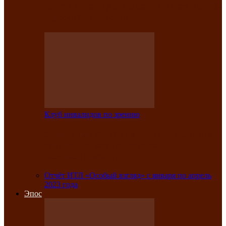
Клубе инвалидов по зрению прошёл 13-
й республиканский…
Клуб инвалидов по зрению
Участники Клуба инвалидов по зрению
заняли призовые места во
Всероссийской…
Отчёт ИТЛ «Особый взгляд» с января по апрель
2023 года
Эпос