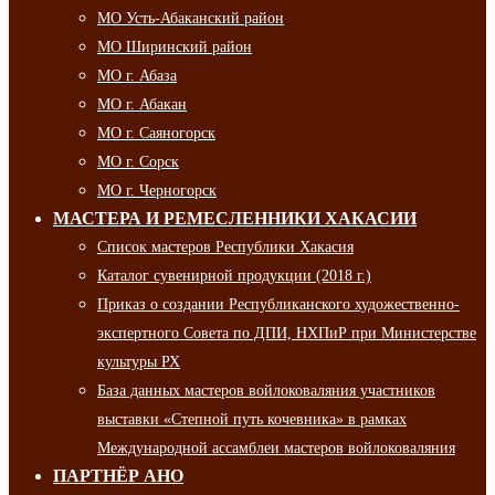
МО Усть-Абаканский район
МО Ширинский район
МО г. Абаза
МО г. Абакан
МО г. Саяногорск
МО г. Сорск
МО г. Черногорск
МАСТЕРА И РЕМЕСЛЕННИКИ ХАКАСИИ
Список мастеров Республики Хакасия
Каталог сувенирной продукции (2018 г.)
Приказ о создании Республиканского художественно-
экспертного Совета по ДПИ, НХПиР при Министерстве
культуры РХ
База данных мастеров войлоковаляния участников
выставки «Степной путь кочевника» в рамках
Международной ассамблеи мастеров войлоковаляния
ПАРТНЁР АНО