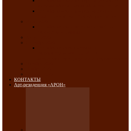
Республиканский конкурс национального
костюма «Алтын чазы»-«Золотая степь»
Республиканский конкурс на лучший
традиционный напиток «Айран пайы»
Июль 2026
Республиканский фестиваль семейного
творчества «Ромашка»
Август 2026
Сентябрь 2026
Республиканская выставка по
изобразительному и ДПИ, НХР и
фотоискусству «Традиции и современность»
Октябрь 2026
Ноябрь 2026
Декабрь 2026
КОНТАКТЫ
Арт-резиденция «АРОН»