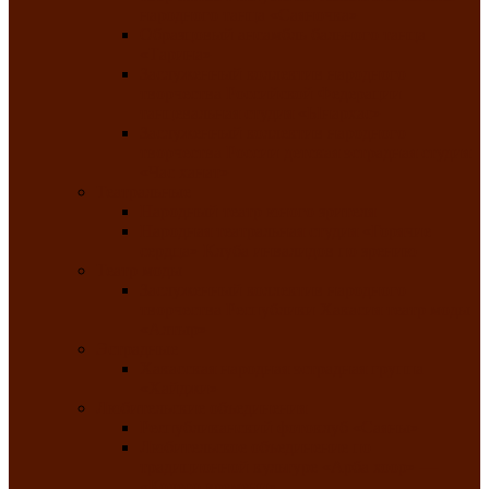
народного танца «Саяночка»
Образцовый ансамбль бального танца
«Тарина»
Заслуженный коллектив народного
творчества Российской Федерации
танцевальная студия «Ынархас»
Заслуженный коллектив народного
творчества России детская эстрадная студия
«Час ханат»
Театральные
Народный театр юного зрителя
Народная театральная студия «Горячие
сердца» Клуба инвалидов по зрению
Театр моды
Заслуженный коллектив народного
творчества Республики Хакасия театр моды
«Алтыр»
Эстрадные
Хакасская народная эстрадная группа
«Хайджи»
Любительские объединения
Республиканский фотоклуб «Саяны»
Любительское объединение по
традиционной культуре «Арба хоор» —
«Колесо времени»