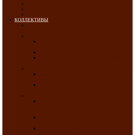
ОКТЯБРЬ-2026
НОЯБРЬ-2026
ДЕКАБРЬ-2026
КОЛЛЕКТИВЫ
РАСПИСАНИЕ ЗАНЯТИЙ ТВОРЧЕСКИХ
КОЛЛЕКТИВОВ НА 2025-2026 ГОДЫ
Хоровые
Народный ансамбль русской песни
«Медуница»
Русский народный хор им. Михаила Шрамко
Народный хор «Родные напевы» Клуба
инвалидов по зрению
Фольклорные
Хакасский народный фольклорный ансамбль
«Чон коглерi»
Хакасская фольклорная студия тахпахчи —
ансамбль «Хағба»
Хореографические
Заслуженный коллектив народного
творчества России детская хореографическая
студия «Айас»
Хакасский народный ансамбль песни и
танца «Жарки»
Заслуженный коллектив народного
творчества Республики Хакасия ансамбль