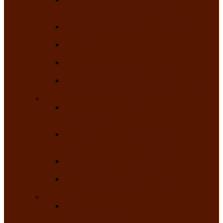
творчества детей ограниченными
возможностями здоровья «Мы всё можем!»
Республиканский фотоконкурс «Салют
Победы»
Республиканский конкурс чтецов «Поэзия
души»
Республиканский конкурс народно-
певческих коллективов «Родные напевы»
Республиканский фестиваль юмора среди
людей с нарушениями зрения «Море смеха»
Май 2026
Республиканский фестиваль творчества
среди людей с нарушениями зрения «Народу
победителю»
Республиканский фестиваль-конкурс
носителей и исполнителей традиционного
музыкального творчества «Айтыс»
Республиканский конкурс героических
сказаний имени С.П. Кадышева
Республиканский конкурс детского
творчества «Вот какое наше детство!»
Июнь 2026
Республиканский конкурс «Чайлаг»-
«Летняя усадьба»