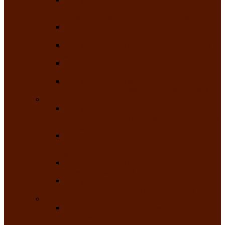
творчества детей ограниченными
возможностями здоровья «Мы всё можем!»
Республиканский фотоконкурс «Салют
Победы»
Республиканский конкурс чтецов «Поэзия
души»
Республиканский конкурс народно-
певческих коллективов «Родные напевы»
Республиканский фестиваль юмора среди
людей с нарушениями зрения «Море смеха»
Май 2026
Республиканский фестиваль творчества
среди людей с нарушениями зрения «Народу
победителю»
Республиканский фестиваль-конкурс
носителей и исполнителей традиционного
музыкального творчества «Айтыс»
Республиканский конкурс героических
сказаний имени С.П. Кадышева
Республиканский конкурс детского
творчества «Вот какое наше детство!»
Июнь 2026
Республиканский конкурс «Чайлаг»-
«Летняя усадьба»