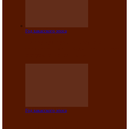
Год хакасского эпоса
Центру культуры и народного
творчества имени Кадышева присвоен
статус «национальный»
Год хакасского эпоса
В Хакасии определили лучших
исполнителей авторской песни «Хысхы