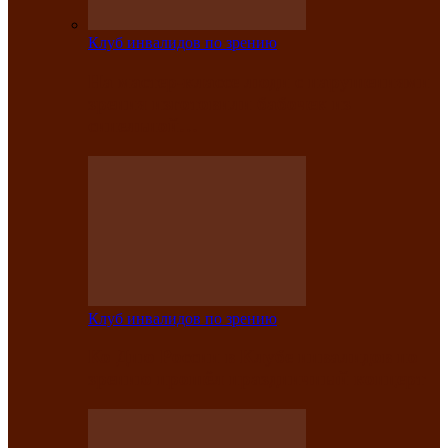
Клуб инвалидов по зрению
На мастер‑классе люди с нарушениями
зрения изготовили бабочек из
синельной…
Клуб инвалидов по зрению
Ко Дню России в Клубе инвалидов по
зрению прошёл праздничный концерт