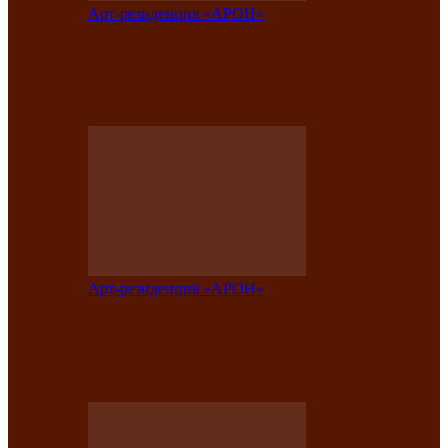
Арт-резиденция «АРОН»
Вокальная студия «Арон» приглашает
на премьерный концерт солистки
Елены Кызласовой
Арт-резиденция «АРОН»
Единство народов Саяно-Алтая: Гала-
концерт завершил Межрегиональный
фестиваль «Голос кочевника»