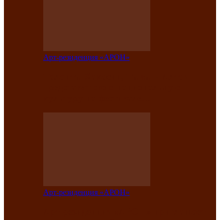
Арт-резиденция «АРОН»
Таланты Хакасии, Тывы и Алтая
представят свою национальную
культуру на фестивале…
Арт-резиденция «АРОН»
Арт-резиденция «АРОН» приглашает