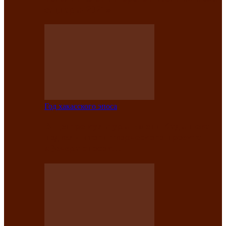
саӊнары-2021»
Год хакасского эпоса
В Центре культуры имени Кадышева
подвели итоги творческого проекта
«Вечера эпосов…