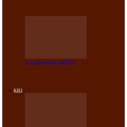
на праздничный концерт в честь Дня
рождения
Арт-резиденция «АРОН»
Фестиваль «Голос кочевника» вновь
объединит народы Саяно-Алтая
КИЗ