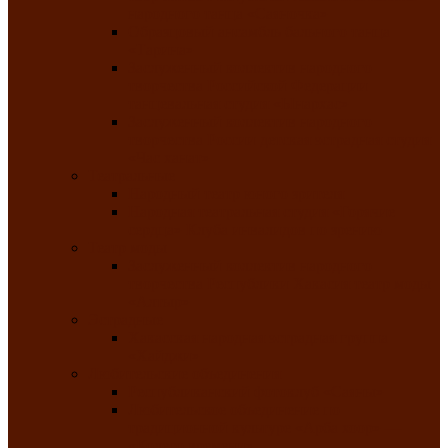
народного танца «Саяночка»
Образцовый ансамбль бального танца
«Тарина»
Заслуженный коллектив народного
творчества Российской Федерации
танцевальная студия «Ынархас»
Заслуженный коллектив народного
творчества России детская эстрадная студия
«Час ханат»
Театральные
Народный театр юного зрителя
Народная театральная студия «Горячие
сердца» Клуба инвалидов по зрению
Театр моды
Заслуженный коллектив народного
творчества Республики Хакасия театр моды
«Алтыр»
Эстрадные
Хакасская народная эстрадная группа
«Хайджи»
Любительские объединения
Республиканский фотоклуб «Саяны»
Любительское объединение по
традиционной культуре «Арба хоор» —
«Колесо времени»