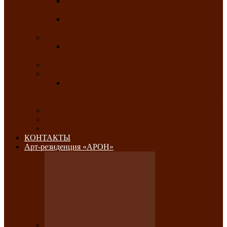
Республиканский конкурс национального
костюма «Алтын чазы»-«Золотая степь»
Республиканский конкурс на лучший
традиционный напиток «Айран пайы»
Июль 2026
Республиканский фестиваль семейного
творчества «Ромашка»
Август 2026
Сентябрь 2026
Республиканская выставка по
изобразительному и ДПИ, НХР и
фотоискусству «Традиции и современность»
Октябрь 2026
Ноябрь 2026
Декабрь 2026
КОНТАКТЫ
Арт-резиденция «АРОН»