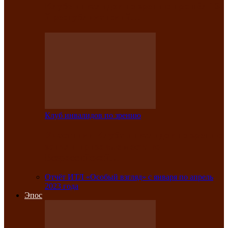
Клубе инвалидов по зрению прошёл 13-
й республиканский…
Клуб инвалидов по зрению
Участники Клуба инвалидов по зрению
заняли призовые места во
Всероссийской…
Отчёт ИТЛ «Особый взгляд» с января по апрель
2023 года
Эпос