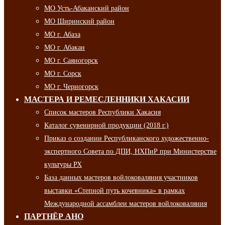
МО Усть-Абаканский район
МО Ширинский район
МО г. Абаза
МО г. Абакан
МО г. Саяногорск
МО г. Сорск
МО г. Черногорск
МАСТЕРА И РЕМЕСЛЕННИКИ ХАКАСИИ
Список мастеров Республики Хакасия
Каталог сувенирной продукции (2018 г.)
Приказ о создании Республиканского художественно-
экспертного Совета по ДПИ, НХПиР при Министерстве
культуры РХ
База данных мастеров войлоковаляния участников
выставки «Степной путь кочевника» в рамках
Международной ассамблеи мастеров войлоковаляния
ПАРТНЁР АНО