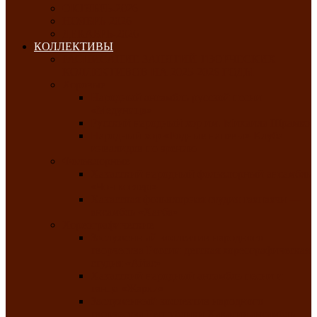
ОКТЯБРЬ-2026
НОЯБРЬ-2026
ДЕКАБРЬ-2026
КОЛЛЕКТИВЫ
РАСПИСАНИЕ ЗАНЯТИЙ ТВОРЧЕСКИХ
КОЛЛЕКТИВОВ НА 2025-2026 ГОДЫ
Хоровые
Народный ансамбль русской песни
«Медуница»
Русский народный хор им. Михаила Шрамко
Народный хор «Родные напевы» Клуба
инвалидов по зрению
Фольклорные
Хакасский народный фольклорный ансамбль
«Чон коглерi»
Хакасская фольклорная студия тахпахчи —
ансамбль «Хағба»
Хореографические
Заслуженный коллектив народного
творчества России детская хореографическая
студия «Айас»
Хакасский народный ансамбль песни и
танца «Жарки»
Заслуженный коллектив народного
творчества Республики Хакасия ансамбль