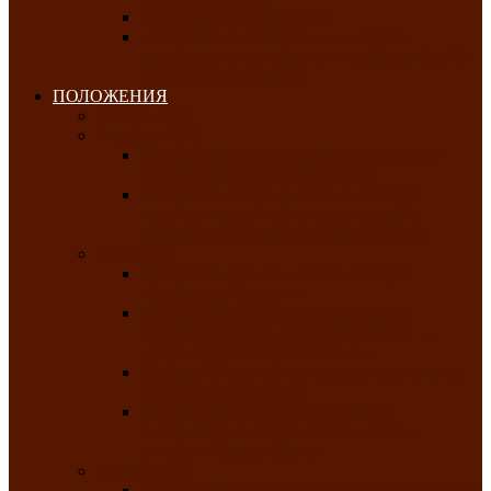
Клуб любителей чатхана
«Творческая мастерская» — студия
декоративно-прикладного искусства Клуба
инвалидов по зрению
ПОЛОЖЕНИЯ
Январь 2026
Февраль 2026
Республиканский молодёжный конкурс
«Здоровый выбор-твой выбор»
Республиканский фестиваль-конкурс
патриотической песни среди людей с
нарушениями зрения «Виват, Россия!»
Март 2026
Республиканская выставка-конкурс
«Сувениры Хакасии»
Республиканский конкурс игровых
программ «Кӱлӱк аттыӊ ойыннары» —
«Игры трудолюбивой лошади»
Межрегиональный конкурс русского танца
«Сибирское раздолье»
Республиканская выставка работ
самодеятельных художников «Часхы
оннерi»-«Краски весны»
Апрель 2026
Республиканская выставка изобразительного