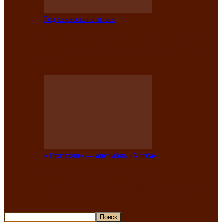
Год хакасского эпоса
В Хакасии состоится конкурс детской
национальной эстрадной песни «Час
ханат»
«Тахпахчи» — ансамбль «Хағба»
Известные тахпахчи Хакасии
приглашают на концерт любителей
традиционного народного тахпаха