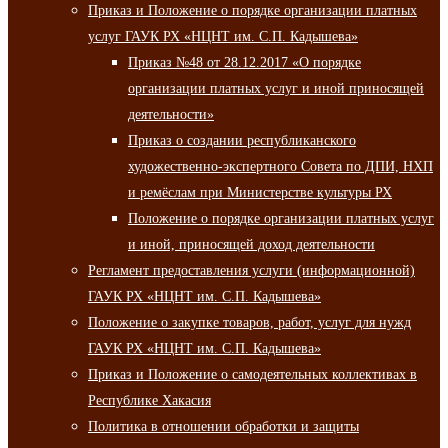
Приказ и Положение о порядке организации платных
услуг ГАУК РХ «НЦНТ им. С.П. Кадышева»
Приказ №48 от 28.12.2017 «О порядке
организации платных услуг и иной приносящей
деятельности»
Приказ о создании республиканского
художественно-экспертного Совета по ДПИ, НХП
и ремёслам при Министерстве культуры РХ
Положение о порядке организации платных услуг
и иной, приносящей доход деятельности
Регламент предоставления услуги (информационной)
ГАУК РХ «НЦНТ им. С.П. Кадышева»
Положение о закупке товаров, работ, услуг для нужд
ГАУК РХ «НЦНТ им. С.П. Кадышева»
Приказ и Положение о самодеятельных коллективах в
Республике Хакасия
Политика в отношении обработки и защиты