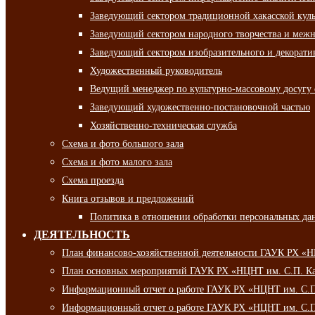
Заведующий сектором традиционной хакасской кул
Заведующий сектором народного творчества и межн
Заведующий сектором изобразительного и декорати
Художественный руководитель
Ведущий менеджер по культурно-массовому досугу 
Заведующий художественно-постановочной частью
Хозяйственно-техническая служба
Схема и фото большого зала
Схема и фото малого зала
Схема проезда
Книга отзывов и предложений
Политика в отношении обработки персональных да
ДЕЯТЕЛЬНОСТЬ
План финансово-хозяйственной деятельности ГАУК РХ «
План основных мероприятий ГАУК РХ «НЦНТ им. С.П. Ка
Информационный отчет о работе ГАУК РХ «НЦНТ им. С.П.
Информационный отчет о работе ГАУК РХ «НЦНТ им. С.П.