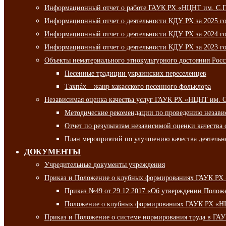
Информационный отчет о работе ГАУК РХ «НЦНТ им. С.П.
Информационный отчет о деятельности КДУ РХ за 2025 г
Информационный отчет о деятельности КДУ РХ за 2024 г
Информационный отчет о деятельности КДУ РХ за 2023 г
Объекты нематериального этнокультурного достояния Рос
Песенные традиции украинских переселенцев
Тахпа́х – жанр хакасского песенного фольклора
Независимая оценка качества услуг ГАУК РХ «НЦНТ им. 
Методические рекомендации по проведению независи
Отчет по результатам независимой оценки качества 
План мероприятий по улучшению качества деятельно
ДОКУМЕНТЫ
Учредительные документы учреждения
Приказ и Положение о клубных формированиях ГАУК РХ
Приказ №49 от 29.12.2017 «Об утверждении Полож
Положение о клубных формированиях ГАУК РХ «Н
Приказ и Положение о системе нормирования труда в Г