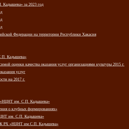
 Кадышева» за 2023 год
од
од
од
сийской Федерации на территории Республики Хакасия
С.П. Кадышева»
мой оценки качества оказания услуг организациями культуры 2015 г.
оказания услуг
сти на 2017 г.
 «НЦНТ им. С.П. Кадышева»
ения о клубных формированиях»
ЦНТ им. С.П. Кадышева»
АУК РХ «НЦНТ им.С.П. Кадышева»