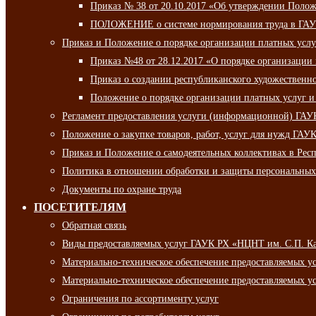
Приказ № 38 от 20.10.2017 «Об утверждении Полож
ПОЛОЖЕНИЕ о системе нормирования труда в ГАУ
Приказ и Положение о порядке организации платных ус
Приказ №48 от 28.12.2017 «О порядке организации
Приказ о создании республиканского художественн
Положение о порядке организации платных услуг и
Регламент предоставления услуги (информационной) ГА
Положение о закупке товаров, работ, услуг для нужд ГА
Приказ и Положение о самодеятельных коллективах в Рес
Политика в отношении обработки и защиты персональны
Документы по охране труда
ПОСЕТИТЕЛЯМ
Обратная связь
Виды предоставляемых услуг ГАУК РХ «НЦНТ им. С.П. К
Материально-техническое обеспечение предоставляемых 
Материально-техническое обеспечение предоставляемых 
Ограничения по ассортименту услуг