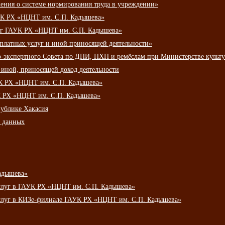
ения о системе нормирования труда в учреждении»
К РХ «НЦНТ им. С.П. Кадышева»
луг ГАУК РХ «НЦНТ им. С.П. Кадышева»
 платных услуг и иной приносящей деятельности»
о-экспертного Совета по ДПИ, НХП и ремёслам при Министерстве культ
 иной, приносящей доход деятельности
УК РХ «НЦНТ им. С.П. Кадышева»
УК РХ «НЦНТ им. С.П. Кадышева»
публике Хакасия
х данных
адышева»
услуг в ГАУК РХ «НЦНТ им. С.П. Кадышева»
услуг в КИЗе-филиале ГАУК РХ «НЦНТ им. С.П. Кадышева»