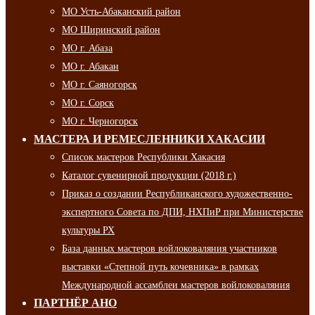
МО Усть-Абаканский район
МО Ширинский район
МО г. Абаза
МО г. Абакан
МО г. Саяногорск
МО г. Сорск
МО г. Черногорск
МАСТЕРА И РЕМЕСЛЕННИКИ ХАКАСИИ
Список мастеров Республики Хакасия
Каталог сувенирной продукции (2018 г.)
Приказ о создании Республиканского художественно-
экспертного Совета по ДПИ, НХПиР при Министерстве
культуры РХ
База данных мастеров войлоковаляния участников
выставки «Степной путь кочевника» в рамках
Международной ассамблеи мастеров войлоковаляния
ПАРТНЁР АНО