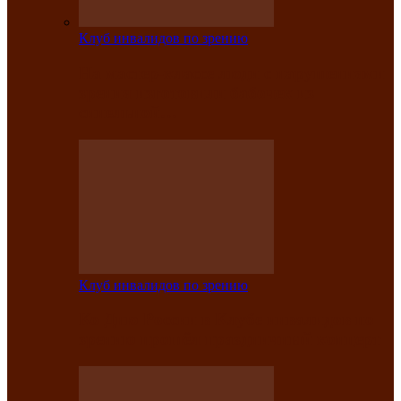
Клуб инвалидов по зрению
На мастер‑классе люди с нарушениями
зрения изготовили бабочек из
синельной…
Клуб инвалидов по зрению
Ко Дню России в Клубе инвалидов по
зрению прошёл праздничный концерт