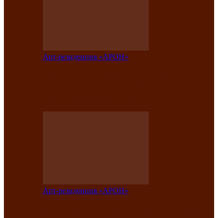
Арт-резиденция «АРОН»
Таланты Хакасии, Тывы и Алтая
представят свою национальную
культуру на фестивале…
Арт-резиденция «АРОН»
Арт-резиденция «АРОН» приглашает