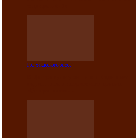
саӊнары-2021»
Год хакасского эпоса
В Центре культуры имени Кадышева
подвели итоги творческого проекта
«Вечера эпосов…