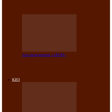
на праздничный концерт в честь Дня
рождения
Арт-резиденция «АРОН»
Фестиваль «Голос кочевника» вновь
объединит народы Саяно-Алтая
КИЗ