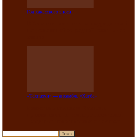
Год хакасского эпоса
В Хакасии состоится конкурс детской
национальной эстрадной песни «Час
ханат»
«Тахпахчи» — ансамбль «Хағба»
Известные тахпахчи Хакасии
приглашают на концерт любителей
традиционного народного тахпаха