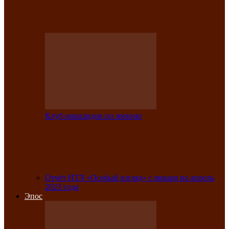
Клубе инвалидов по зрению прошёл 13-
й республиканский…
Клуб инвалидов по зрению
Участники Клуба инвалидов по зрению
заняли призовые места во
Всероссийской…
Отчёт ИТЛ «Особый взгляд» с января по апрель
2023 года
Эпос