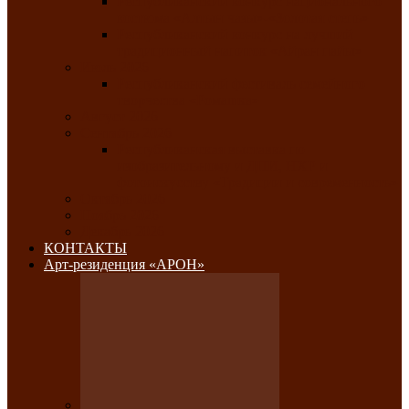
Республиканский конкурс национального
костюма «Алтын чазы»-«Золотая степь»
Республиканский конкурс на лучший
традиционный напиток «Айран пайы»
Июль 2026
Республиканский фестиваль семейного
творчества «Ромашка»
Август 2026
Сентябрь 2026
Республиканская выставка по
изобразительному и ДПИ, НХР и
фотоискусству «Традиции и современность»
Октябрь 2026
Ноябрь 2026
Декабрь 2026
КОНТАКТЫ
Арт-резиденция «АРОН»