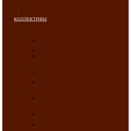
ОКТЯБРЬ-2026
НОЯБРЬ-2026
ДЕКАБРЬ-2026
КОЛЛЕКТИВЫ
РАСПИСАНИЕ ЗАНЯТИЙ ТВОРЧЕСКИХ
КОЛЛЕКТИВОВ НА 2025-2026 ГОДЫ
Хоровые
Народный ансамбль русской песни
«Медуница»
Русский народный хор им. Михаила Шрамко
Народный хор «Родные напевы» Клуба
инвалидов по зрению
Фольклорные
Хакасский народный фольклорный ансамбль
«Чон коглерi»
Хакасская фольклорная студия тахпахчи —
ансамбль «Хағба»
Хореографические
Заслуженный коллектив народного
творчества России детская хореографическая
студия «Айас»
Хакасский народный ансамбль песни и
танца «Жарки»
Заслуженный коллектив народного
творчества Республики Хакасия ансамбль