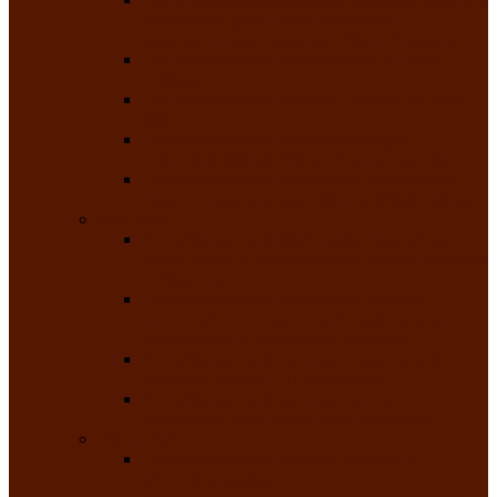
творчества детей ограниченными
возможностями здоровья «Мы всё можем!»
Республиканский фотоконкурс «Салют
Победы»
Республиканский конкурс чтецов «Поэзия
души»
Республиканский конкурс народно-
певческих коллективов «Родные напевы»
Республиканский фестиваль юмора среди
людей с нарушениями зрения «Море смеха»
Май 2026
Республиканский фестиваль творчества
среди людей с нарушениями зрения «Народу
победителю»
Республиканский фестиваль-конкурс
носителей и исполнителей традиционного
музыкального творчества «Айтыс»
Республиканский конкурс героических
сказаний имени С.П. Кадышева
Республиканский конкурс детского
творчества «Вот какое наше детство!»
Июнь 2026
Республиканский конкурс «Чайлаг»-
«Летняя усадьба»