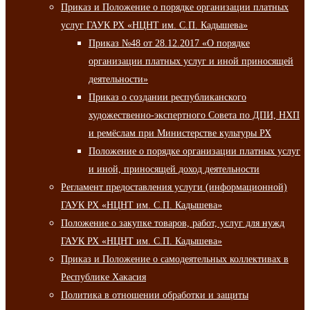
Приказ и Положение о порядке организации платных
услуг ГАУК РХ «НЦНТ им. С.П. Кадышева»
Приказ №48 от 28.12.2017 «О порядке
организации платных услуг и иной приносящей
деятельности»
Приказ о создании республиканского
художественно-экспертного Совета по ДПИ, НХП
и ремёслам при Министерстве культуры РХ
Положение о порядке организации платных услуг
и иной, приносящей доход деятельности
Регламент предоставления услуги (информационной)
ГАУК РХ «НЦНТ им. С.П. Кадышева»
Положение о закупке товаров, работ, услуг для нужд
ГАУК РХ «НЦНТ им. С.П. Кадышева»
Приказ и Положение о самодеятельных коллективах в
Республике Хакасия
Политика в отношении обработки и защиты