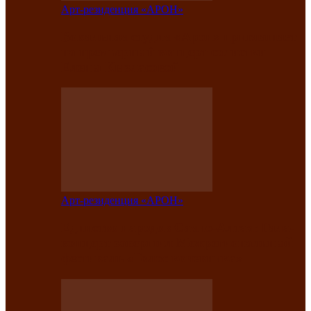
Арт-резиденция «АРОН»
Вокальная студия «Арон» приглашает
на премьерный концерт солистки
Елены Кызласовой
Арт-резиденция «АРОН»
Единство народов Саяно-Алтая: Гала-
концерт завершил Межрегиональный
фестиваль «Голос кочевника»