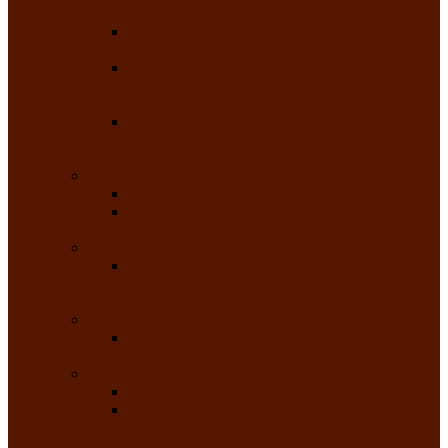
народного танца «Саяночка»
Образцовый ансамбль бального танца
«Тарина»
Заслуженный коллектив народного
творчества Российской Федерации
танцевальная студия «Ынархас»
Заслуженный коллектив народного
творчества России детская эстрадная студия
«Час ханат»
Театральные
Народный театр юного зрителя
Народная театральная студия «Горячие
сердца» Клуба инвалидов по зрению
Театр моды
Заслуженный коллектив народного
творчества Республики Хакасия театр моды
«Алтыр»
Эстрадные
Хакасская народная эстрадная группа
«Хайджи»
Любительские объединения
Республиканский фотоклуб «Саяны»
Любительское объединение по
традиционной культуре «Арба хоор» —
«Колесо времени»