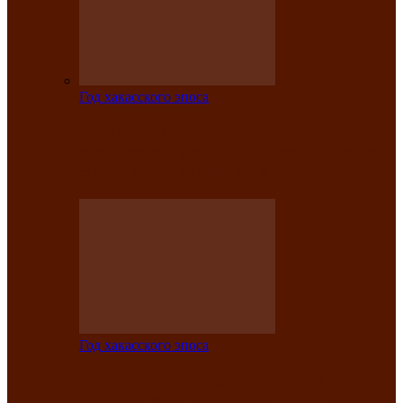
Год хакасского эпоса
Центру культуры и народного
творчества имени Кадышева присвоен
статус «национальный»
Год хакасского эпоса
В Хакасии определили лучших
исполнителей авторской песни «Хысхы