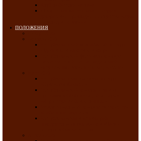
Клуб любителей чатхана
«Творческая мастерская» — студия
декоративно-прикладного искусства Клуба
инвалидов по зрению
ПОЛОЖЕНИЯ
Январь 2026
Февраль 2026
Республиканский молодёжный конкурс
«Здоровый выбор-твой выбор»
Республиканский фестиваль-конкурс
патриотической песни среди людей с
нарушениями зрения «Виват, Россия!»
Март 2026
Республиканская выставка-конкурс
«Сувениры Хакасии»
Республиканский конкурс игровых
программ «Кӱлӱк аттыӊ ойыннары» —
«Игры трудолюбивой лошади»
Межрегиональный конкурс русского танца
«Сибирское раздолье»
Республиканская выставка работ
самодеятельных художников «Часхы
оннерi»-«Краски весны»
Апрель 2026
Республиканская выставка изобразительного