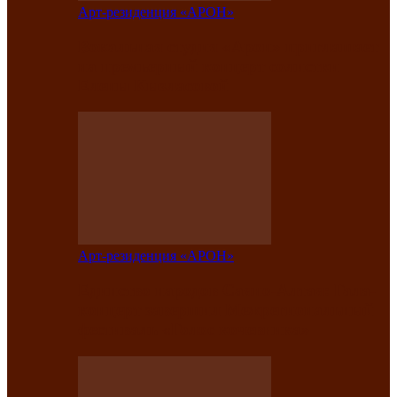
Арт-резиденция «АРОН»
Вокальная студия «Арон» приглашает
на премьерный концерт солистки
Елены Кызласовой
Арт-резиденция «АРОН»
Единство народов Саяно-Алтая: Гала-
концерт завершил Межрегиональный
фестиваль «Голос кочевника»