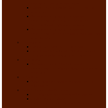
народного танца «Саяночка»
Образцовый ансамбль бального танца
«Тарина»
Заслуженный коллектив народного
творчества Российской Федерации
танцевальная студия «Ынархас»
Заслуженный коллектив народного
творчества России детская эстрадная студия
«Час ханат»
Театральные
Народный театр юного зрителя
Народная театральная студия «Горячие
сердца» Клуба инвалидов по зрению
Театр моды
Заслуженный коллектив народного
творчества Республики Хакасия театр моды
«Алтыр»
Эстрадные
Хакасская народная эстрадная группа
«Хайджи»
Любительские объединения
Республиканский фотоклуб «Саяны»
Любительское объединение по
традиционной культуре «Арба хоор» —
«Колесо времени»