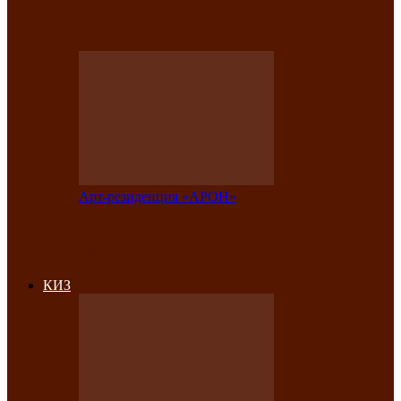
на праздничный концерт в честь Дня
рождения
Арт-резиденция «АРОН»
Фестиваль «Голос кочевника» вновь
объединит народы Саяно-Алтая
КИЗ