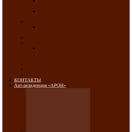
Республиканский конкурс национального
костюма «Алтын чазы»-«Золотая степь»
Республиканский конкурс на лучший
традиционный напиток «Айран пайы»
Июль 2026
Республиканский фестиваль семейного
творчества «Ромашка»
Август 2026
Сентябрь 2026
Республиканская выставка по
изобразительному и ДПИ, НХР и
фотоискусству «Традиции и современность»
Октябрь 2026
Ноябрь 2026
Декабрь 2026
КОНТАКТЫ
Арт-резиденция «АРОН»