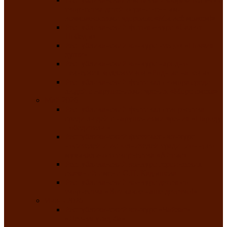
творчества детей ограниченными
возможностями здоровья «Мы всё можем!»
Республиканский фотоконкурс «Салют
Победы»
Республиканский конкурс чтецов «Поэзия
души»
Республиканский конкурс народно-
певческих коллективов «Родные напевы»
Республиканский фестиваль юмора среди
людей с нарушениями зрения «Море смеха»
Май 2026
Республиканский фестиваль творчества
среди людей с нарушениями зрения «Народу
победителю»
Республиканский фестиваль-конкурс
носителей и исполнителей традиционного
музыкального творчества «Айтыс»
Республиканский конкурс героических
сказаний имени С.П. Кадышева
Республиканский конкурс детского
творчества «Вот какое наше детство!»
Июнь 2026
Республиканский конкурс «Чайлаг»-
«Летняя усадьба»