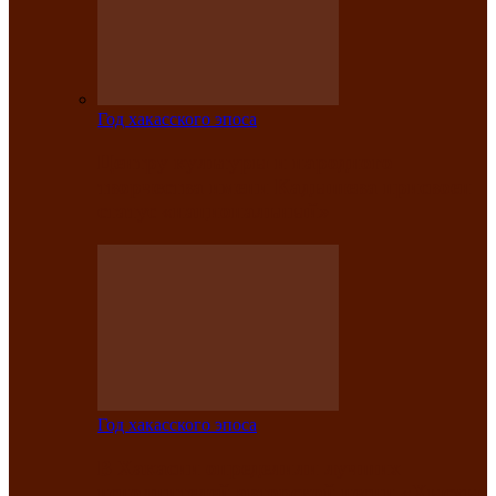
Год хакасского эпоса
Центру культуры и народного
творчества имени Кадышева присвоен
статус «национальный»
Год хакасского эпоса
В Хакасии определили лучших
исполнителей авторской песни «Хысхы