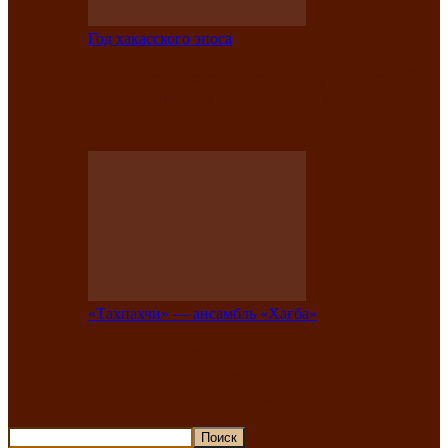
Год хакасского эпоса
В Хакасии состоится конкурс детской
национальной эстрадной песни «Час
ханат»
«Тахпахчи» — ансамбль «Хағба»
Известные тахпахчи Хакасии
приглашают на концерт любителей
традиционного народного тахпаха