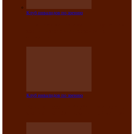
Клуб инвалидов по зрению
На мастер‑классе люди с нарушениями
зрения изготовили бабочек из
синельной…
Клуб инвалидов по зрению
Ко Дню России в Клубе инвалидов по
зрению прошёл праздничный концерт