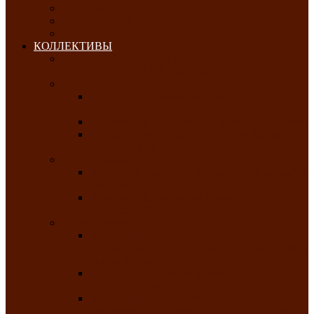
ОКТЯБРЬ-2026
НОЯБРЬ-2026
ДЕКАБРЬ-2026
КОЛЛЕКТИВЫ
РАСПИСАНИЕ ЗАНЯТИЙ ТВОРЧЕСКИХ
КОЛЛЕКТИВОВ НА 2025-2026 ГОДЫ
Хоровые
Народный ансамбль русской песни
«Медуница»
Русский народный хор им. Михаила Шрамко
Народный хор «Родные напевы» Клуба
инвалидов по зрению
Фольклорные
Хакасский народный фольклорный ансамбль
«Чон коглерi»
Хакасская фольклорная студия тахпахчи —
ансамбль «Хағба»
Хореографические
Заслуженный коллектив народного
творчества России детская хореографическая
студия «Айас»
Хакасский народный ансамбль песни и
танца «Жарки»
Заслуженный коллектив народного
творчества Республики Хакасия ансамбль