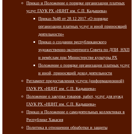
Приказ и Положение о порядке организации платных
услуг ГАУК РХ «НЦНТ им. С.П. Кадышева»
Приказ №48 от 28.12.2017 «О порядке
организации платных услуг и иной приносящей
деятельности»
Приказ о создании республиканского
художественно-экспертного Совета по ДПИ, НХП
и ремёслам при Министерстве культуры РХ
Положение о порядке организации платных услуг
и иной, приносящей доход деятельности
Регламент предоставления услуги (информационной)
ГАУК РХ «НЦНТ им. С.П. Кадышева»
Положение о закупке товаров, работ, услуг для нужд
ГАУК РХ «НЦНТ им. С.П. Кадышева»
Приказ и Положение о самодеятельных коллективах в
Республике Хакасия
Политика в отношении обработки и защиты