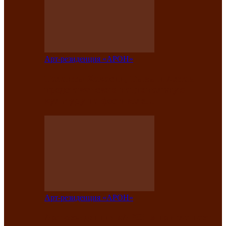
Арт-резиденция «АРОН»
Таланты Хакасии, Тывы и Алтая
представят свою национальную
культуру на фестивале…
Арт-резиденция «АРОН»
Арт-резиденция «АРОН» приглашает