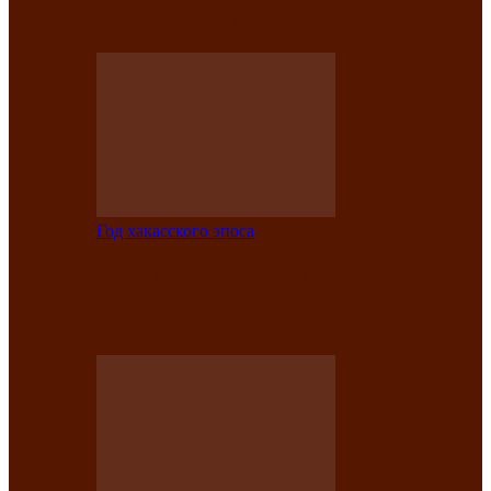
саӊнары-2021»
Год хакасского эпоса
В Центре культуры имени Кадышева
подвели итоги творческого проекта
«Вечера эпосов…