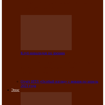
Клубе инвалидов по зрению прошёл 13-
й республиканский…
Клуб инвалидов по зрению
Участники Клуба инвалидов по зрению
заняли призовые места во
Всероссийской…
Отчёт ИТЛ «Особый взгляд» с января по апрель
2023 года
Эпос