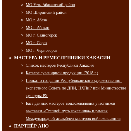
МО Усть-Абаканский район
МО Ширинский район
МО г. Абаза
МО г. Абакан
МО г. Саяногорск
МО г. Сорск
МО г. Черногорск
МАСТЕРА И РЕМЕСЛЕННИКИ ХАКАСИИ
Список мастеров Республики Хакасия
Каталог сувенирной продукции (2018 г.)
Приказ о создании Республиканского художественно-
экспертного Совета по ДПИ, НХПиР при Министерстве
культуры РХ
База данных мастеров войлоковаляния участников
выставки «Степной путь кочевника» в рамках
Международной ассамблеи мастеров войлоковаляния
ПАРТНЁР АНО