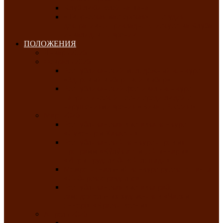
Клуб любителей чатхана
«Творческая мастерская» — студия
декоративно-прикладного искусства Клуба
инвалидов по зрению
ПОЛОЖЕНИЯ
Январь 2026
Февраль 2026
Республиканский молодёжный конкурс
«Здоровый выбор-твой выбор»
Республиканский фестиваль-конкурс
патриотической песни среди людей с
нарушениями зрения «Виват, Россия!»
Март 2026
Республиканская выставка-конкурс
«Сувениры Хакасии»
Республиканский конкурс игровых
программ «Кӱлӱк аттыӊ ойыннары» —
«Игры трудолюбивой лошади»
Межрегиональный конкурс русского танца
«Сибирское раздолье»
Республиканская выставка работ
самодеятельных художников «Часхы
оннерi»-«Краски весны»
Апрель 2026
Республиканская выставка изобразительного