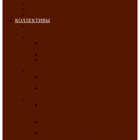
ОКТЯБРЬ-2026
НОЯБРЬ-2026
ДЕКАБРЬ-2026
КОЛЛЕКТИВЫ
РАСПИСАНИЕ ЗАНЯТИЙ ТВОРЧЕСКИХ
КОЛЛЕКТИВОВ НА 2025-2026 ГОДЫ
Хоровые
Народный ансамбль русской песни
«Медуница»
Русский народный хор им. Михаила Шрамко
Народный хор «Родные напевы» Клуба
инвалидов по зрению
Фольклорные
Хакасский народный фольклорный ансамбль
«Чон коглерi»
Хакасская фольклорная студия тахпахчи —
ансамбль «Хағба»
Хореографические
Заслуженный коллектив народного
творчества России детская хореографическая
студия «Айас»
Хакасский народный ансамбль песни и
танца «Жарки»
Заслуженный коллектив народного
творчества Республики Хакасия ансамбль