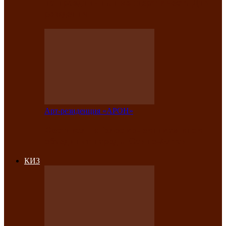
на праздничный концерт в честь Дня
рождения
Арт-резиденция «АРОН»
Фестиваль «Голос кочевника» вновь
объединит народы Саяно-Алтая
КИЗ