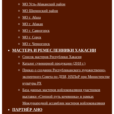
МО Усть-Абаканский район
МО Ширинский район
МО г. Абаза
МО г. Абакан
МО г. Саяногорск
МО г. Сорск
МО г. Черногорск
МАСТЕРА И РЕМЕСЛЕННИКИ ХАКАСИИ
Список мастеров Республики Хакасия
Каталог сувенирной продукции (2018 г.)
Приказ о создании Республиканского художественно-
экспертного Совета по ДПИ, НХПиР при Министерстве
культуры РХ
База данных мастеров войлоковаляния участников
выставки «Степной путь кочевника» в рамках
Международной ассамблеи мастеров войлоковаляния
ПАРТНЁР АНО