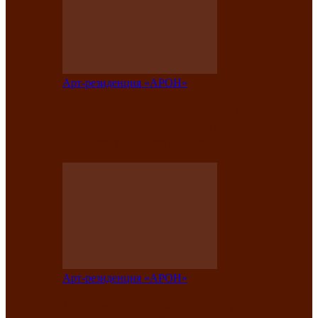
Арт-резиденция «АРОН»
Таланты Хакасии, Тывы и Алтая
представят свою национальную
культуру на фестивале…
Арт-резиденция «АРОН»
Арт-резиденция «АРОН» приглашает