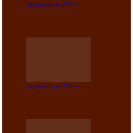
Арт-резиденция «АРОН»
Вокальная студия «Арон» приглашает
на премьерный концерт солистки
Елены Кызласовой
Арт-резиденция «АРОН»
Единство народов Саяно-Алтая: Гала-
концерт завершил Межрегиональный
фестиваль «Голос кочевника»