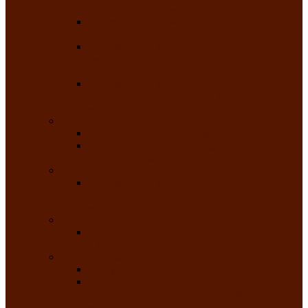
народного танца «Саяночка»
Образцовый ансамбль бального танца
«Тарина»
Заслуженный коллектив народного
творчества Российской Федерации
танцевальная студия «Ынархас»
Заслуженный коллектив народного
творчества России детская эстрадная студия
«Час ханат»
Театральные
Народный театр юного зрителя
Народная театральная студия «Горячие
сердца» Клуба инвалидов по зрению
Театр моды
Заслуженный коллектив народного
творчества Республики Хакасия театр моды
«Алтыр»
Эстрадные
Хакасская народная эстрадная группа
«Хайджи»
Любительские объединения
Республиканский фотоклуб «Саяны»
Любительское объединение по
традиционной культуре «Арба хоор» —
«Колесо времени»