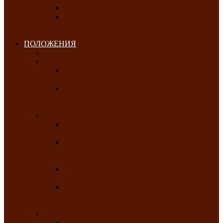
Клуб любителей чатхана
«Творческая мастерская» — студия
декоративно-прикладного искусства Клуба
инвалидов по зрению
ПОЛОЖЕНИЯ
Январь 2026
Февраль 2026
Республиканский молодёжный конкурс
«Здоровый выбор-твой выбор»
Республиканский фестиваль-конкурс
патриотической песни среди людей с
нарушениями зрения «Виват, Россия!»
Март 2026
Республиканская выставка-конкурс
«Сувениры Хакасии»
Республиканский конкурс игровых
программ «Кӱлӱк аттыӊ ойыннары» —
«Игры трудолюбивой лошади»
Межрегиональный конкурс русского танца
«Сибирское раздолье»
Республиканская выставка работ
самодеятельных художников «Часхы
оннерi»-«Краски весны»
Апрель 2026
Республиканская выставка изобразительного