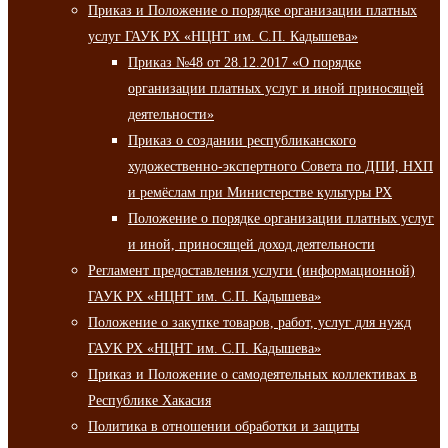
Приказ и Положение о порядке организации платных
услуг ГАУК РХ «НЦНТ им. С.П. Кадышева»
Приказ №48 от 28.12.2017 «О порядке
организации платных услуг и иной приносящей
деятельности»
Приказ о создании республиканского
художественно-экспертного Совета по ДПИ, НХП
и ремёслам при Министерстве культуры РХ
Положение о порядке организации платных услуг
и иной, приносящей доход деятельности
Регламент предоставления услуги (информационной)
ГАУК РХ «НЦНТ им. С.П. Кадышева»
Положение о закупке товаров, работ, услуг для нужд
ГАУК РХ «НЦНТ им. С.П. Кадышева»
Приказ и Положение о самодеятельных коллективах в
Республике Хакасия
Политика в отношении обработки и защиты