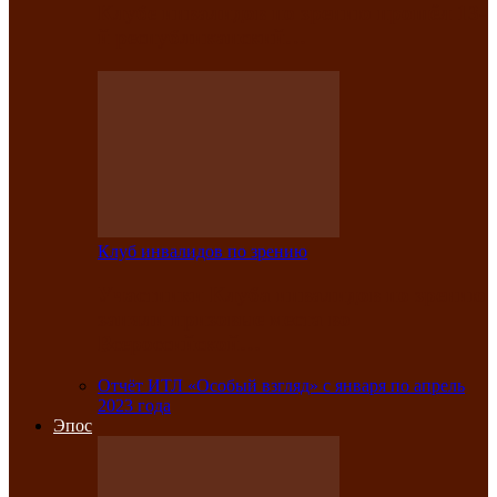
Клубе инвалидов по зрению прошёл 13-
й республиканский…
Клуб инвалидов по зрению
Участники Клуба инвалидов по зрению
заняли призовые места во
Всероссийской…
Отчёт ИТЛ «Особый взгляд» с января по апрель
2023 года
Эпос