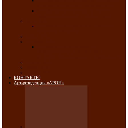
Республиканский конкурс национального
костюма «Алтын чазы»-«Золотая степь»
Республиканский конкурс на лучший
традиционный напиток «Айран пайы»
Июль 2026
Республиканский фестиваль семейного
творчества «Ромашка»
Август 2026
Сентябрь 2026
Республиканская выставка по
изобразительному и ДПИ, НХР и
фотоискусству «Традиции и современность»
Октябрь 2026
Ноябрь 2026
Декабрь 2026
КОНТАКТЫ
Арт-резиденция «АРОН»