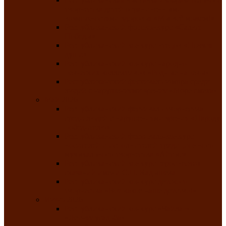
творчества детей ограниченными
возможностями здоровья «Мы всё можем!»
Республиканский фотоконкурс «Салют
Победы»
Республиканский конкурс чтецов «Поэзия
души»
Республиканский конкурс народно-
певческих коллективов «Родные напевы»
Республиканский фестиваль юмора среди
людей с нарушениями зрения «Море смеха»
Май 2026
Республиканский фестиваль творчества
среди людей с нарушениями зрения «Народу
победителю»
Республиканский фестиваль-конкурс
носителей и исполнителей традиционного
музыкального творчества «Айтыс»
Республиканский конкурс героических
сказаний имени С.П. Кадышева
Республиканский конкурс детского
творчества «Вот какое наше детство!»
Июнь 2026
Республиканский конкурс «Чайлаг»-
«Летняя усадьба»