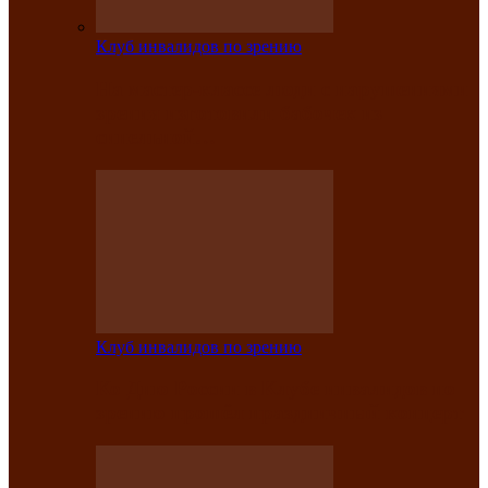
Клуб инвалидов по зрению
На мастер‑классе люди с нарушениями
зрения изготовили бабочек из
синельной…
Клуб инвалидов по зрению
Ко Дню России в Клубе инвалидов по
зрению прошёл праздничный концерт