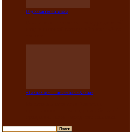
Год хакасского эпоса
В Хакасии состоится конкурс детской
национальной эстрадной песни «Час
ханат»
«Тахпахчи» — ансамбль «Хағба»
Известные тахпахчи Хакасии
приглашают на концерт любителей
традиционного народного тахпаха