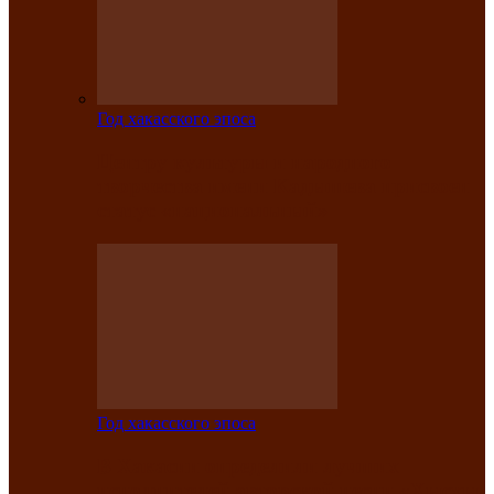
Год хакасского эпоса
Центру культуры и народного
творчества имени Кадышева присвоен
статус «национальный»
Год хакасского эпоса
В Хакасии определили лучших
исполнителей авторской песни «Хысхы