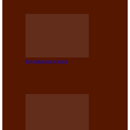
саӊнары-2021»
Год хакасского эпоса
В Центре культуры имени Кадышева
подвели итоги творческого проекта
«Вечера эпосов…