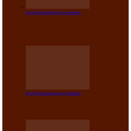
Клуб инвалидов по зрению
На мастер‑классе люди с нарушениями
зрения изготовили бабочек из
синельной…
Клуб инвалидов по зрению
Ко Дню России в Клубе инвалидов по
зрению прошёл праздничный концерт