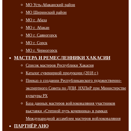
МО Усть-Абаканский район
МО Ширинский район
МО г. Абаза
МО г. Абакан
МО г. Саяногорск
МО г. Сорск
МО г. Черногорск
МАСТЕРА И РЕМЕСЛЕННИКИ ХАКАСИИ
Список мастеров Республики Хакасия
Каталог сувенирной продукции (2018 г.)
Приказ о создании Республиканского художественно-
экспертного Совета по ДПИ, НХПиР при Министерстве
культуры РХ
База данных мастеров войлоковаляния участников
выставки «Степной путь кочевника» в рамках
Международной ассамблеи мастеров войлоковаляния
ПАРТНЁР АНО