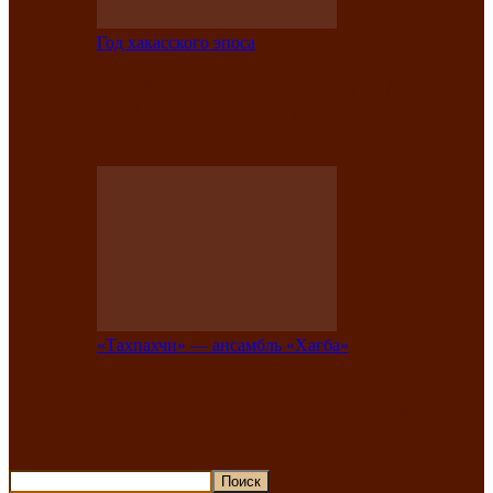
Год хакасского эпоса
В Хакасии состоится конкурс детской
национальной эстрадной песни «Час
ханат»
«Тахпахчи» — ансамбль «Хағба»
Известные тахпахчи Хакасии
приглашают на концерт любителей
традиционного народного тахпаха