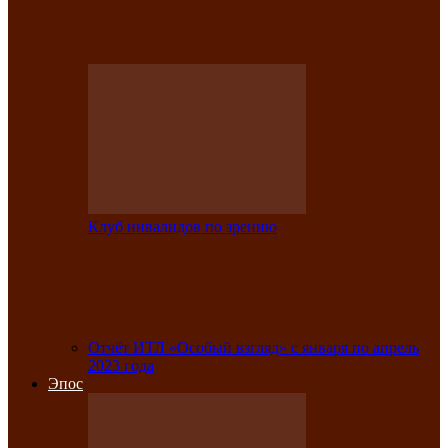
Клубе инвалидов по зрению прошёл 13-
й республиканский…
Клуб инвалидов по зрению
Участники Клуба инвалидов по зрению
заняли призовые места во
Всероссийской…
Отчёт ИТЛ «Особый взгляд» с января по апрель
2023 года
Эпос