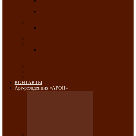
Республиканский конкурс национального
костюма «Алтын чазы»-«Золотая степь»
Республиканский конкурс на лучший
традиционный напиток «Айран пайы»
Июль 2026
Республиканский фестиваль семейного
творчества «Ромашка»
Август 2026
Сентябрь 2026
Республиканская выставка по
изобразительному и ДПИ, НХР и
фотоискусству «Традиции и современность»
Октябрь 2026
Ноябрь 2026
Декабрь 2026
КОНТАКТЫ
Арт-резиденция «АРОН»