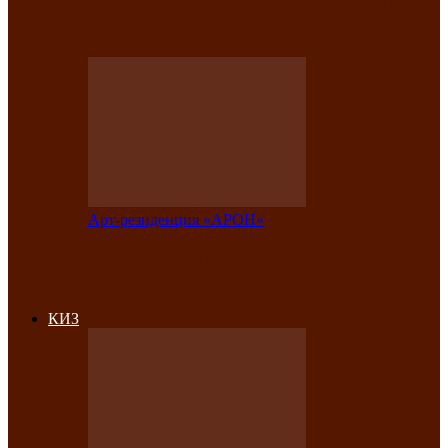
на праздничный концерт в честь Дня
рождения
Арт-резиденция «АРОН»
Фестиваль «Голос кочевника» вновь
объединит народы Саяно-Алтая
КИЗ