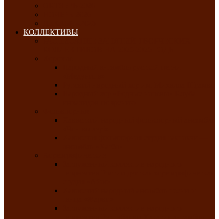
ОКТЯБРЬ-2026
НОЯБРЬ-2026
ДЕКАБРЬ-2026
КОЛЛЕКТИВЫ
РАСПИСАНИЕ ЗАНЯТИЙ ТВОРЧЕСКИХ
КОЛЛЕКТИВОВ НА 2025-2026 ГОДЫ
Хоровые
Народный ансамбль русской песни
«Медуница»
Русский народный хор им. Михаила Шрамко
Народный хор «Родные напевы» Клуба
инвалидов по зрению
Фольклорные
Хакасский народный фольклорный ансамбль
«Чон коглерi»
Хакасская фольклорная студия тахпахчи —
ансамбль «Хағба»
Хореографические
Заслуженный коллектив народного
творчества России детская хореографическая
студия «Айас»
Хакасский народный ансамбль песни и
танца «Жарки»
Заслуженный коллектив народного
творчества Республики Хакасия ансамбль