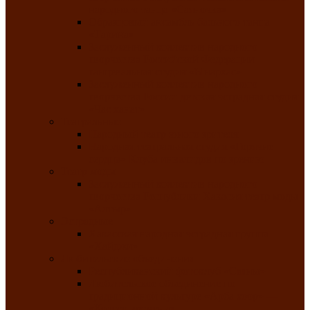
народного танца «Саяночка»
Образцовый ансамбль бального танца
«Тарина»
Заслуженный коллектив народного
творчества Российской Федерации
танцевальная студия «Ынархас»
Заслуженный коллектив народного
творчества России детская эстрадная студия
«Час ханат»
Театральные
Народный театр юного зрителя
Народная театральная студия «Горячие
сердца» Клуба инвалидов по зрению
Театр моды
Заслуженный коллектив народного
творчества Республики Хакасия театр моды
«Алтыр»
Эстрадные
Хакасская народная эстрадная группа
«Хайджи»
Любительские объединения
Республиканский фотоклуб «Саяны»
Любительское объединение по
традиционной культуре «Арба хоор» —
«Колесо времени»