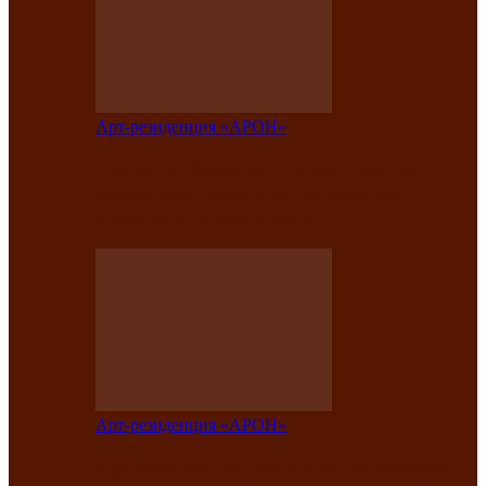
Арт-резиденция «АРОН»
Таланты Хакасии, Тывы и Алтая
представят свою национальную
культуру на фестивале…
Арт-резиденция «АРОН»
Арт-резиденция «АРОН» приглашает