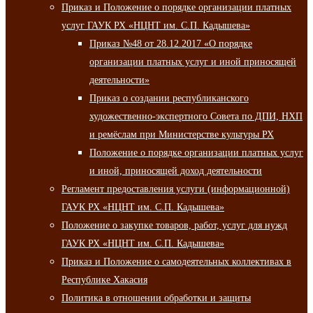
Приказ и Положение о порядке организации платных
услуг ГАУК РХ «НЦНТ им. С.П. Кадышева»
Приказ №48 от 28.12.2017 «О порядке
организации платных услуг и иной приносящей
деятельности»
Приказ о создании республиканского
художественно-экспертного Совета по ДПИ, НХП
и ремёслам при Министерстве культуры РХ
Положение о порядке организации платных услуг
и иной, приносящей доход деятельности
Регламент предоставления услуги (информационной)
ГАУК РХ «НЦНТ им. С.П. Кадышева»
Положение о закупке товаров, работ, услуг для нужд
ГАУК РХ «НЦНТ им. С.П. Кадышева»
Приказ и Положение о самодеятельных коллективах в
Республике Хакасия
Политика в отношении обработки и защиты