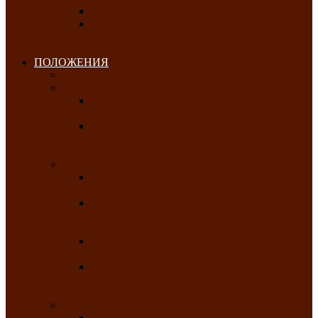
Клуб любителей чатхана
«Творческая мастерская» — студия
декоративно-прикладного искусства Клуба
инвалидов по зрению
ПОЛОЖЕНИЯ
Январь 2026
Февраль 2026
Республиканский молодёжный конкурс
«Здоровый выбор-твой выбор»
Республиканский фестиваль-конкурс
патриотической песни среди людей с
нарушениями зрения «Виват, Россия!»
Март 2026
Республиканская выставка-конкурс
«Сувениры Хакасии»
Республиканский конкурс игровых
программ «Кӱлӱк аттыӊ ойыннары» —
«Игры трудолюбивой лошади»
Межрегиональный конкурс русского танца
«Сибирское раздолье»
Республиканская выставка работ
самодеятельных художников «Часхы
оннерi»-«Краски весны»
Апрель 2026
Республиканская выставка изобразительного