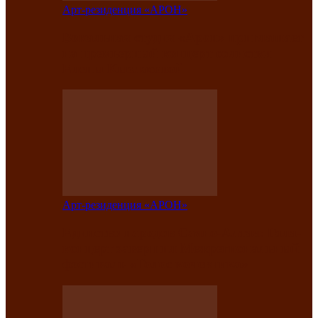
Арт-резиденция «АРОН»
Вокальная студия «Арон» приглашает
на премьерный концерт солистки
Елены Кызласовой
Арт-резиденция «АРОН»
Единство народов Саяно-Алтая: Гала-
концерт завершил Межрегиональный
фестиваль «Голос кочевника»