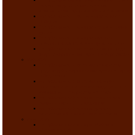
творчества детей ограниченными
возможностями здоровья «Мы всё можем!»
Республиканский фотоконкурс «Салют
Победы»
Республиканский конкурс чтецов «Поэзия
души»
Республиканский конкурс народно-
певческих коллективов «Родные напевы»
Республиканский фестиваль юмора среди
людей с нарушениями зрения «Море смеха»
Май 2026
Республиканский фестиваль творчества
среди людей с нарушениями зрения «Народу
победителю»
Республиканский фестиваль-конкурс
носителей и исполнителей традиционного
музыкального творчества «Айтыс»
Республиканский конкурс героических
сказаний имени С.П. Кадышева
Республиканский конкурс детского
творчества «Вот какое наше детство!»
Июнь 2026
Республиканский конкурс «Чайлаг»-
«Летняя усадьба»