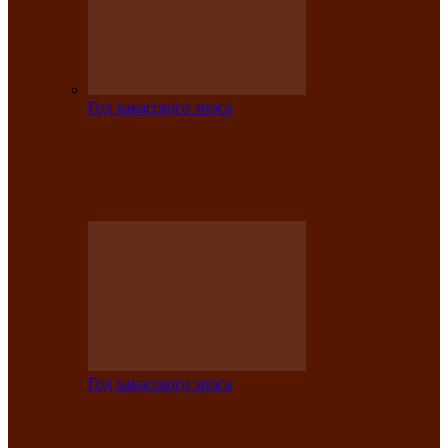
Год хакасского эпоса
Центру культуры и народного
творчества имени Кадышева присвоен
статус «национальный»
Год хакасского эпоса
В Хакасии определили лучших
исполнителей авторской песни «Хысхы