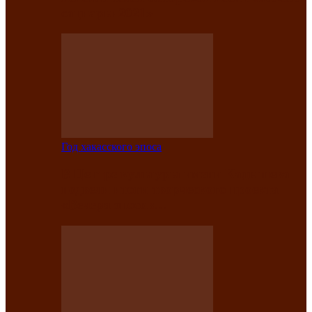
саӊнары-2021»
Год хакасского эпоса
В Центре культуры имени Кадышева
подвели итоги творческого проекта
«Вечера эпосов…