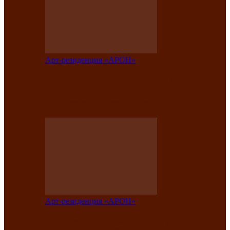
Арт-резиденция «АРОН»
Таланты Хакасии, Тывы и Алтая
представят свою национальную
культуру на фестивале…
Арт-резиденция «АРОН»
Арт-резиденция «АРОН» приглашает