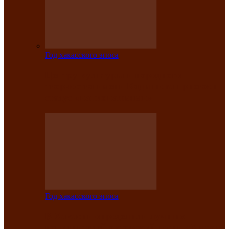
Год хакасского эпоса
Центру культуры и народного
творчества имени Кадышева присвоен
статус «национальный»
Год хакасского эпоса
В Хакасии определили лучших
исполнителей авторской песни «Хысхы