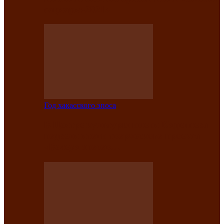
саӊнары-2021»
Год хакасского эпоса
В Центре культуры имени Кадышева
подвели итоги творческого проекта
«Вечера эпосов…