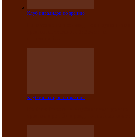
Клуб инвалидов по зрению
На мастер‑классе люди с нарушениями
зрения изготовили бабочек из
синельной…
Клуб инвалидов по зрению
Ко Дню России в Клубе инвалидов по
зрению прошёл праздничный концерт