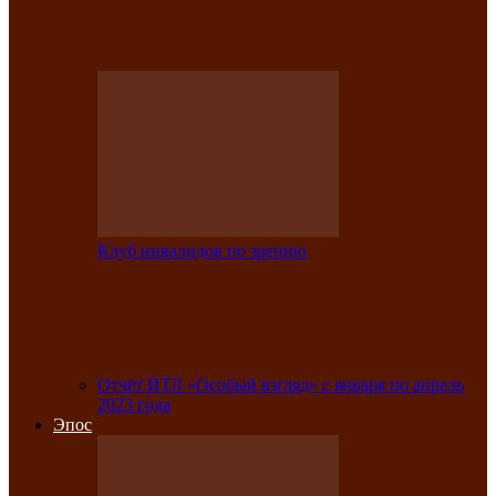
Клубе инвалидов по зрению прошёл 13-
й республиканский…
Клуб инвалидов по зрению
Участники Клуба инвалидов по зрению
заняли призовые места во
Всероссийской…
Отчёт ИТЛ «Особый взгляд» с января по апрель
2023 года
Эпос