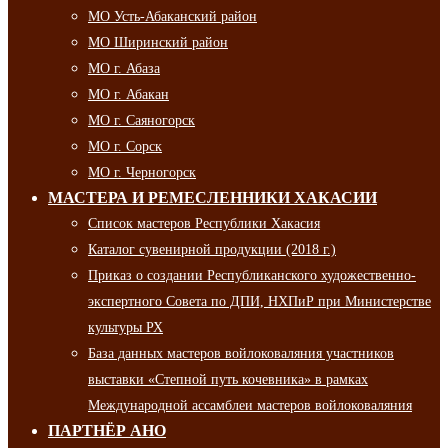
МО Усть-Абаканский район
МО Ширинский район
МО г. Абаза
МО г. Абакан
МО г. Саяногорск
МО г. Сорск
МО г. Черногорск
МАСТЕРА И РЕМЕСЛЕННИКИ ХАКАСИИ
Список мастеров Республики Хакасия
Каталог сувенирной продукции (2018 г.)
Приказ о создании Республиканского художественно-
экспертного Совета по ДПИ, НХПиР при Министерстве
культуры РХ
База данных мастеров войлоковаляния участников
выставки «Степной путь кочевника» в рамках
Международной ассамблеи мастеров войлоковаляния
ПАРТНЁР АНО