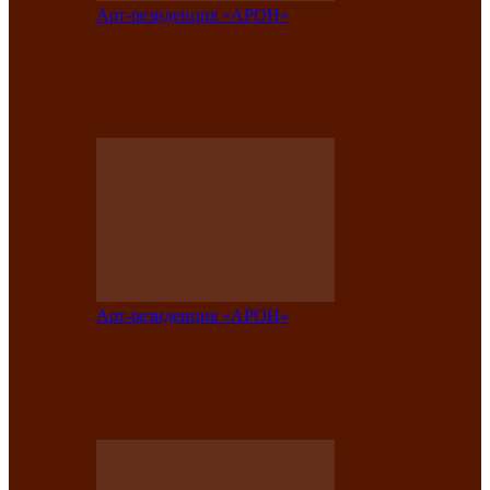
Арт-резиденция «АРОН»
Вокальная студия «Арон» приглашает
на премьерный концерт солистки
Елены Кызласовой
Арт-резиденция «АРОН»
Единство народов Саяно-Алтая: Гала-
концерт завершил Межрегиональный
фестиваль «Голос кочевника»