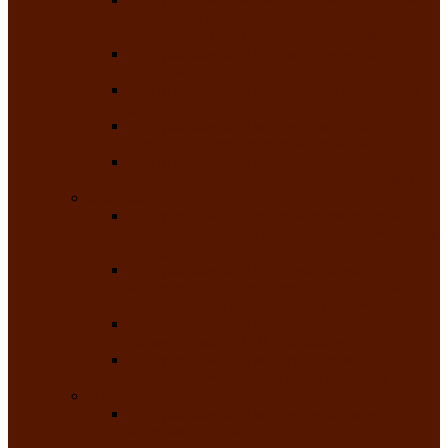
творчества детей ограниченными
возможностями здоровья «Мы всё можем!»
Республиканский фотоконкурс «Салют
Победы»
Республиканский конкурс чтецов «Поэзия
души»
Республиканский конкурс народно-
певческих коллективов «Родные напевы»
Республиканский фестиваль юмора среди
людей с нарушениями зрения «Море смеха»
Май 2026
Республиканский фестиваль творчества
среди людей с нарушениями зрения «Народу
победителю»
Республиканский фестиваль-конкурс
носителей и исполнителей традиционного
музыкального творчества «Айтыс»
Республиканский конкурс героических
сказаний имени С.П. Кадышева
Республиканский конкурс детского
творчества «Вот какое наше детство!»
Июнь 2026
Республиканский конкурс «Чайлаг»-
«Летняя усадьба»