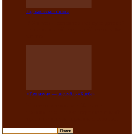
Год хакасского эпоса
В Хакасии состоится конкурс детской
национальной эстрадной песни «Час
ханат»
«Тахпахчи» — ансамбль «Хағба»
Известные тахпахчи Хакасии
приглашают на концерт любителей
традиционного народного тахпаха