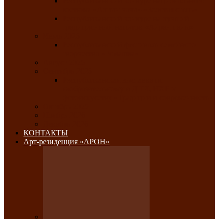
Республиканский конкурс национального
костюма «Алтын чазы»-«Золотая степь»
Республиканский конкурс на лучший
традиционный напиток «Айран пайы»
Июль 2026
Республиканский фестиваль семейного
творчества «Ромашка»
Август 2026
Сентябрь 2026
Республиканская выставка по
изобразительному и ДПИ, НХР и
фотоискусству «Традиции и современность»
Октябрь 2026
Ноябрь 2026
Декабрь 2026
КОНТАКТЫ
Арт-резиденция «АРОН»