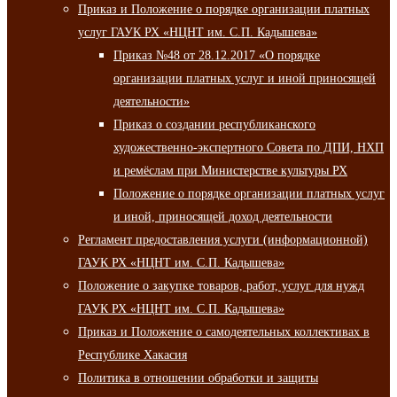
Приказ и Положение о порядке организации платных
услуг ГАУК РХ «НЦНТ им. С.П. Кадышева»
Приказ №48 от 28.12.2017 «О порядке
организации платных услуг и иной приносящей
деятельности»
Приказ о создании республиканского
художественно-экспертного Совета по ДПИ, НХП
и ремёслам при Министерстве культуры РХ
Положение о порядке организации платных услуг
и иной, приносящей доход деятельности
Регламент предоставления услуги (информационной)
ГАУК РХ «НЦНТ им. С.П. Кадышева»
Положение о закупке товаров, работ, услуг для нужд
ГАУК РХ «НЦНТ им. С.П. Кадышева»
Приказ и Положение о самодеятельных коллективах в
Республике Хакасия
Политика в отношении обработки и защиты