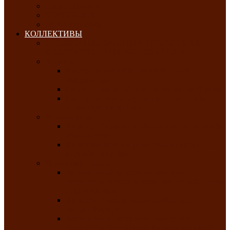
ОКТЯБРЬ-2026
НОЯБРЬ-2026
ДЕКАБРЬ-2026
КОЛЛЕКТИВЫ
РАСПИСАНИЕ ЗАНЯТИЙ ТВОРЧЕСКИХ
КОЛЛЕКТИВОВ НА 2025-2026 ГОДЫ
Хоровые
Народный ансамбль русской песни
«Медуница»
Русский народный хор им. Михаила Шрамко
Народный хор «Родные напевы» Клуба
инвалидов по зрению
Фольклорные
Хакасский народный фольклорный ансамбль
«Чон коглерi»
Хакасская фольклорная студия тахпахчи —
ансамбль «Хағба»
Хореографические
Заслуженный коллектив народного
творчества России детская хореографическая
студия «Айас»
Хакасский народный ансамбль песни и
танца «Жарки»
Заслуженный коллектив народного
творчества Республики Хакасия ансамбль