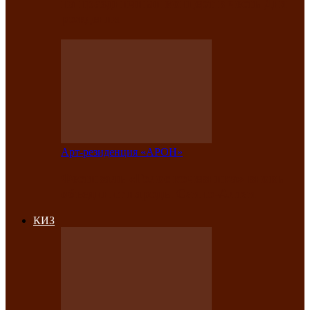
на праздничный концерт в честь Дня
рождения
Арт-резиденция «АРОН»
Фестиваль «Голос кочевника» вновь
объединит народы Саяно-Алтая
КИЗ