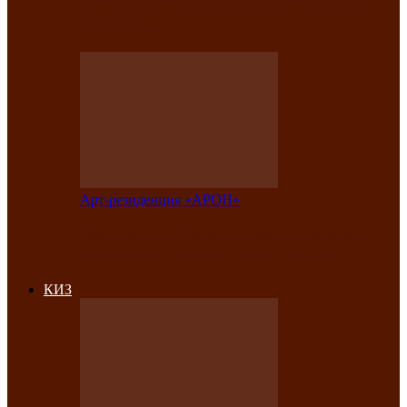
на праздничный концерт в честь Дня
рождения
Арт-резиденция «АРОН»
Фестиваль «Голос кочевника» вновь
объединит народы Саяно-Алтая
КИЗ