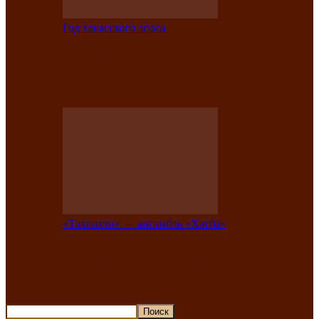
Год хакасского эпоса
В Хакасии состоится конкурс детской
национальной эстрадной песни «Час
ханат»
«Тахпахчи» — ансамбль «Хағба»
Известные тахпахчи Хакасии
приглашают на концерт любителей
традиционного народного тахпаха