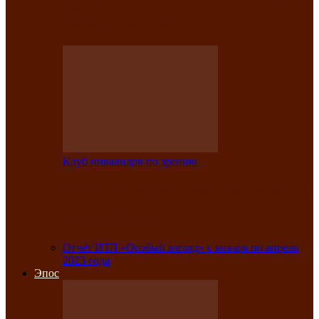
Клубе инвалидов по зрению прошёл 13-
й республиканский…
Клуб инвалидов по зрению
Участники Клуба инвалидов по зрению
заняли призовые места во
Всероссийской…
Отчёт ИТЛ «Особый взгляд» с января по апрель
2023 года
Эпос