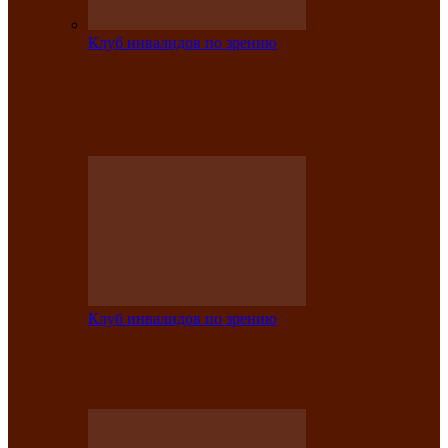
Клуб инвалидов по зрению
На мастер‑классе люди с нарушениями
зрения изготовили бабочек из
синельной…
Клуб инвалидов по зрению
Ко Дню России в Клубе инвалидов по
зрению прошёл праздничный концерт