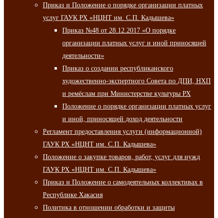
Приказ и Положение о порядке организации платных
услуг ГАУК РХ «НЦНТ им. С.П. Кадышева»
Приказ №48 от 28.12.2017 «О порядке
организации платных услуг и иной приносящей
деятельности»
Приказ о создании республиканского
художественно-экспертного Совета по ДПИ, НХП
и ремёслам при Министерстве культуры РХ
Положение о порядке организации платных услуг
и иной, приносящей доход деятельности
Регламент предоставления услуги (информационной)
ГАУК РХ «НЦНТ им. С.П. Кадышева»
Положение о закупке товаров, работ, услуг для нужд
ГАУК РХ «НЦНТ им. С.П. Кадышева»
Приказ и Положение о самодеятельных коллективах в
Республике Хакасия
Политика в отношении обработки и защиты