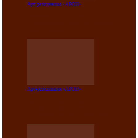
Арт-резиденция «АРОН»
Вокальная студия «Арон» приглашает
на премьерный концерт солистки
Елены Кызласовой
Арт-резиденция «АРОН»
Единство народов Саяно-Алтая: Гала-
концерт завершил Межрегиональный
фестиваль «Голос кочевника»