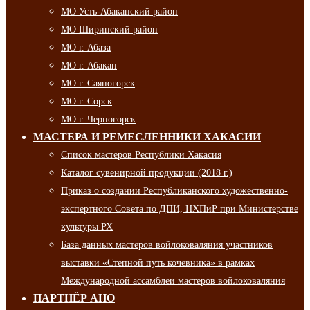
МО Усть-Абаканский район
МО Ширинский район
МО г. Абаза
МО г. Абакан
МО г. Саяногорск
МО г. Сорск
МО г. Черногорск
МАСТЕРА И РЕМЕСЛЕННИКИ ХАКАСИИ
Список мастеров Республики Хакасия
Каталог сувенирной продукции (2018 г.)
Приказ о создании Республиканского художественно-
экспертного Совета по ДПИ, НХПиР при Министерстве
культуры РХ
База данных мастеров войлоковаляния участников
выставки «Степной путь кочевника» в рамках
Международной ассамблеи мастеров войлоковаляния
ПАРТНЁР АНО