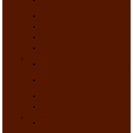
творчества детей ограниченными
возможностями здоровья «Мы всё можем!»
Республиканский фотоконкурс «Салют
Победы»
Республиканский конкурс чтецов «Поэзия
души»
Республиканский конкурс народно-
певческих коллективов «Родные напевы»
Республиканский фестиваль юмора среди
людей с нарушениями зрения «Море смеха»
Май 2026
Республиканский фестиваль творчества
среди людей с нарушениями зрения «Народу
победителю»
Республиканский фестиваль-конкурс
носителей и исполнителей традиционного
музыкального творчества «Айтыс»
Республиканский конкурс героических
сказаний имени С.П. Кадышева
Республиканский конкурс детского
творчества «Вот какое наше детство!»
Июнь 2026
Республиканский конкурс «Чайлаг»-
«Летняя усадьба»