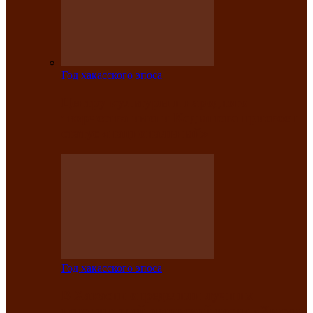
Год хакасского эпоса
Центру культуры и народного
творчества имени Кадышева присвоен
статус «национальный»
Год хакасского эпоса
В Хакасии определили лучших
исполнителей авторской песни «Хысхы