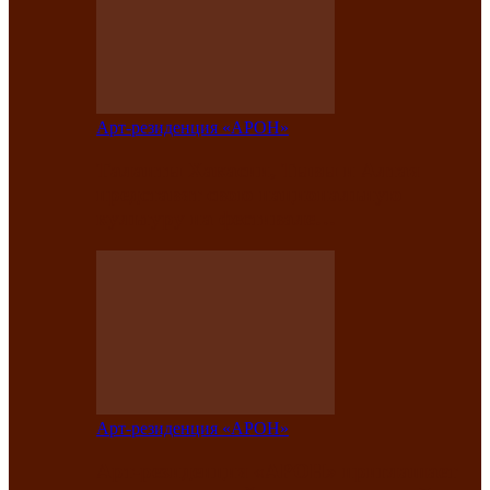
Арт-резиденция «АРОН»
Таланты Хакасии, Тывы и Алтая
представят свою национальную
культуру на фестивале…
Арт-резиденция «АРОН»
Арт-резиденция «АРОН» приглашает