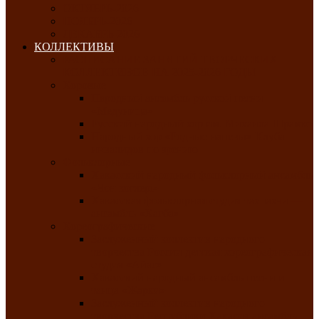
ОКТЯБРЬ-2026
НОЯБРЬ-2026
ДЕКАБРЬ-2026
КОЛЛЕКТИВЫ
РАСПИСАНИЕ ЗАНЯТИЙ ТВОРЧЕСКИХ
КОЛЛЕКТИВОВ НА 2025-2026 ГОДЫ
Хоровые
Народный ансамбль русской песни
«Медуница»
Русский народный хор им. Михаила Шрамко
Народный хор «Родные напевы» Клуба
инвалидов по зрению
Фольклорные
Хакасский народный фольклорный ансамбль
«Чон коглерi»
Хакасская фольклорная студия тахпахчи —
ансамбль «Хағба»
Хореографические
Заслуженный коллектив народного
творчества России детская хореографическая
студия «Айас»
Хакасский народный ансамбль песни и
танца «Жарки»
Заслуженный коллектив народного
творчества Республики Хакасия ансамбль