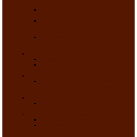
народного танца «Саяночка»
Образцовый ансамбль бального танца
«Тарина»
Заслуженный коллектив народного
творчества Российской Федерации
танцевальная студия «Ынархас»
Заслуженный коллектив народного
творчества России детская эстрадная студия
«Час ханат»
Театральные
Народный театр юного зрителя
Народная театральная студия «Горячие
сердца» Клуба инвалидов по зрению
Театр моды
Заслуженный коллектив народного
творчества Республики Хакасия театр моды
«Алтыр»
Эстрадные
Хакасская народная эстрадная группа
«Хайджи»
Любительские объединения
Республиканский фотоклуб «Саяны»
Любительское объединение по
традиционной культуре «Арба хоор» —
«Колесо времени»