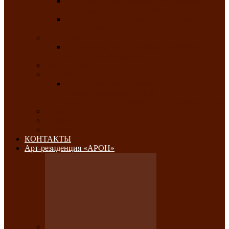
Республиканский конкурс национального
костюма «Алтын чазы»-«Золотая степь»
Республиканский конкурс на лучший
традиционный напиток «Айран пайы»
Июль 2026
Республиканский фестиваль семейного
творчества «Ромашка»
Август 2026
Сентябрь 2026
Республиканская выставка по
изобразительному и ДПИ, НХР и
фотоискусству «Традиции и современность»
Октябрь 2026
Ноябрь 2026
Декабрь 2026
КОНТАКТЫ
Арт-резиденция «АРОН»