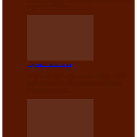
саӊнары-2021»
Год хакасского эпоса
В Центре культуры имени Кадышева
подвели итоги творческого проекта
«Вечера эпосов…