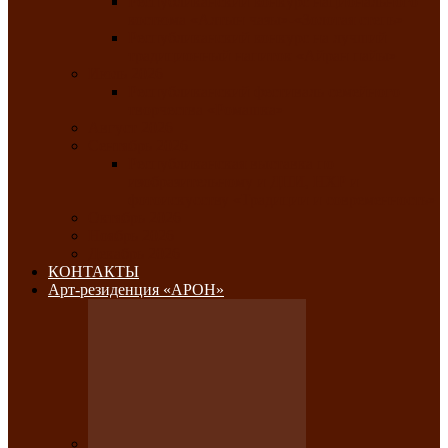
Республиканский конкурс национального
костюма «Алтын чазы»-«Золотая степь»
Республиканский конкурс на лучший
традиционный напиток «Айран пайы»
Июль 2026
Республиканский фестиваль семейного
творчества «Ромашка»
Август 2026
Сентябрь 2026
Республиканская выставка по
изобразительному и ДПИ, НХР и
фотоискусству «Традиции и современность»
Октябрь 2026
Ноябрь 2026
Декабрь 2026
КОНТАКТЫ
Арт-резиденция «АРОН»