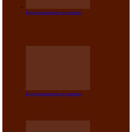
Клуб инвалидов по зрению
На мастер‑классе люди с нарушениями
зрения изготовили бабочек из
синельной…
Клуб инвалидов по зрению
Ко Дню России в Клубе инвалидов по
зрению прошёл праздничный концерт