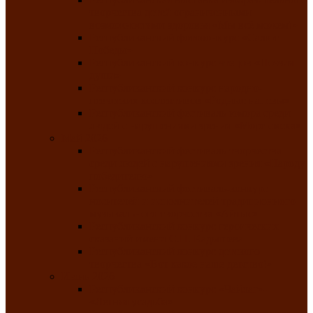
творчества детей ограниченными
возможностями здоровья «Мы всё можем!»
Республиканский фотоконкурс «Салют
Победы»
Республиканский конкурс чтецов «Поэзия
души»
Республиканский конкурс народно-
певческих коллективов «Родные напевы»
Республиканский фестиваль юмора среди
людей с нарушениями зрения «Море смеха»
Май 2026
Республиканский фестиваль творчества
среди людей с нарушениями зрения «Народу
победителю»
Республиканский фестиваль-конкурс
носителей и исполнителей традиционного
музыкального творчества «Айтыс»
Республиканский конкурс героических
сказаний имени С.П. Кадышева
Республиканский конкурс детского
творчества «Вот какое наше детство!»
Июнь 2026
Республиканский конкурс «Чайлаг»-
«Летняя усадьба»