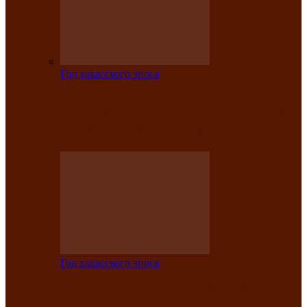
Год хакасского эпоса
Центру культуры и народного
творчества имени Кадышева присвоен
статус «национальный»
Год хакасского эпоса
В Хакасии определили лучших
исполнителей авторской песни «Хысхы