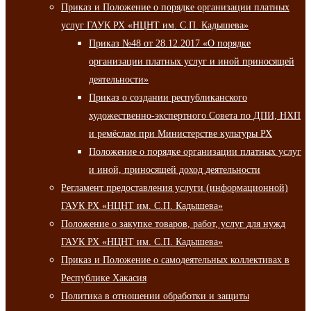
Приказ и Положение о порядке организации платных
услуг ГАУК РХ «НЦНТ им. С.П. Кадышева»
Приказ №48 от 28.12.2017 «О порядке
организации платных услуг и иной приносящей
деятельности»
Приказ о создании республиканского
художественно-экспертного Совета по ДПИ, НХП
и ремёслам при Министерстве культуры РХ
Положение о порядке организации платных услуг
и иной, приносящей доход деятельности
Регламент предоставления услуги (информационной)
ГАУК РХ «НЦНТ им. С.П. Кадышева»
Положение о закупке товаров, работ, услуг для нужд
ГАУК РХ «НЦНТ им. С.П. Кадышева»
Приказ и Положение о самодеятельных коллективах в
Республике Хакасия
Политика в отношении обработки и защиты