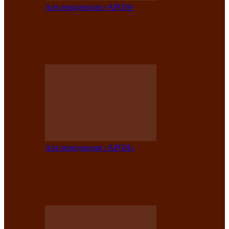
Арт-резиденция «АРОН»
Вокальная студия «Арон» приглашает
на премьерный концерт солистки
Елены Кызласовой
Арт-резиденция «АРОН»
Единство народов Саяно-Алтая: Гала-
концерт завершил Межрегиональный
фестиваль «Голос кочевника»