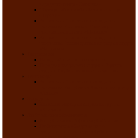
народного танца «Саяночка»
Образцовый ансамбль бального танца
«Тарина»
Заслуженный коллектив народного
творчества Российской Федерации
танцевальная студия «Ынархас»
Заслуженный коллектив народного
творчества России детская эстрадная студия
«Час ханат»
Театральные
Народный театр юного зрителя
Народная театральная студия «Горячие
сердца» Клуба инвалидов по зрению
Театр моды
Заслуженный коллектив народного
творчества Республики Хакасия театр моды
«Алтыр»
Эстрадные
Хакасская народная эстрадная группа
«Хайджи»
Любительские объединения
Республиканский фотоклуб «Саяны»
Любительское объединение по
традиционной культуре «Арба хоор» —
«Колесо времени»