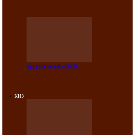
на праздничный концерт в честь Дня
рождения
Арт-резиденция «АРОН»
Фестиваль «Голос кочевника» вновь
объединит народы Саяно-Алтая
КИЗ