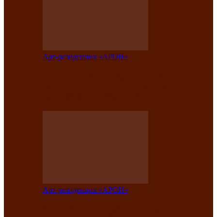
Арт-резиденция «АРОН»
Таланты Хакасии, Тывы и Алтая
представят свою национальную
культуру на фестивале…
Арт-резиденция «АРОН»
Арт-резиденция «АРОН» приглашает