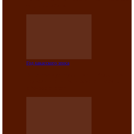
саӊнары-2021»
Год хакасского эпоса
В Центре культуры имени Кадышева
подвели итоги творческого проекта
«Вечера эпосов…