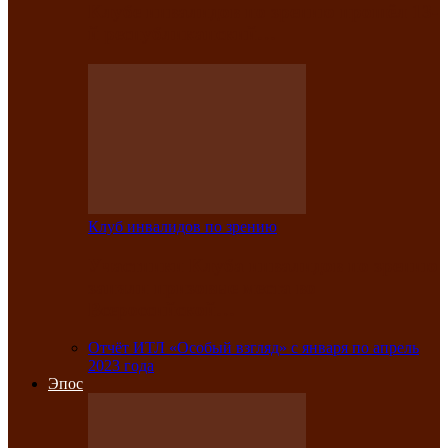
Клубе инвалидов по зрению прошёл 13-
й республиканский…
Клуб инвалидов по зрению
Участники Клуба инвалидов по зрению
заняли призовые места во
Всероссийской…
Отчёт ИТЛ «Особый взгляд» с января по апрель
2023 года
Эпос