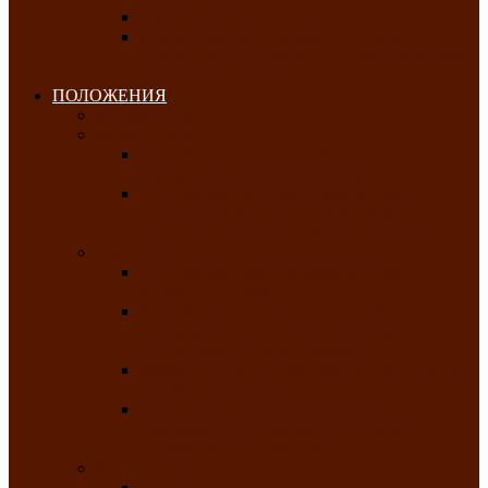
Клуб любителей чатхана
«Творческая мастерская» — студия
декоративно-прикладного искусства Клуба
инвалидов по зрению
ПОЛОЖЕНИЯ
Январь 2026
Февраль 2026
Республиканский молодёжный конкурс
«Здоровый выбор-твой выбор»
Республиканский фестиваль-конкурс
патриотической песни среди людей с
нарушениями зрения «Виват, Россия!»
Март 2026
Республиканская выставка-конкурс
«Сувениры Хакасии»
Республиканский конкурс игровых
программ «Кӱлӱк аттыӊ ойыннары» —
«Игры трудолюбивой лошади»
Межрегиональный конкурс русского танца
«Сибирское раздолье»
Республиканская выставка работ
самодеятельных художников «Часхы
оннерi»-«Краски весны»
Апрель 2026
Республиканская выставка изобразительного