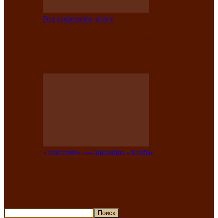
Год хакасского эпоса
В Хакасии состоится конкурс детской
национальной эстрадной песни «Час
ханат»
«Тахпахчи» — ансамбль «Хағба»
Известные тахпахчи Хакасии
приглашают на концерт любителей
традиционного народного тахпаха