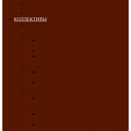
ОКТЯБРЬ-2026
НОЯБРЬ-2026
ДЕКАБРЬ-2026
КОЛЛЕКТИВЫ
РАСПИСАНИЕ ЗАНЯТИЙ ТВОРЧЕСКИХ
КОЛЛЕКТИВОВ НА 2025-2026 ГОДЫ
Хоровые
Народный ансамбль русской песни
«Медуница»
Русский народный хор им. Михаила Шрамко
Народный хор «Родные напевы» Клуба
инвалидов по зрению
Фольклорные
Хакасский народный фольклорный ансамбль
«Чон коглерi»
Хакасская фольклорная студия тахпахчи —
ансамбль «Хағба»
Хореографические
Заслуженный коллектив народного
творчества России детская хореографическая
студия «Айас»
Хакасский народный ансамбль песни и
танца «Жарки»
Заслуженный коллектив народного
творчества Республики Хакасия ансамбль