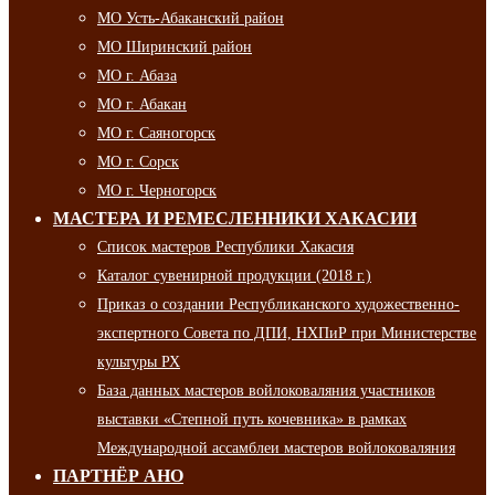
МО Усть-Абаканский район
МО Ширинский район
МО г. Абаза
МО г. Абакан
МО г. Саяногорск
МО г. Сорск
МО г. Черногорск
МАСТЕРА И РЕМЕСЛЕННИКИ ХАКАСИИ
Список мастеров Республики Хакасия
Каталог сувенирной продукции (2018 г.)
Приказ о создании Республиканского художественно-
экспертного Совета по ДПИ, НХПиР при Министерстве
культуры РХ
База данных мастеров войлоковаляния участников
выставки «Степной путь кочевника» в рамках
Международной ассамблеи мастеров войлоковаляния
ПАРТНЁР АНО