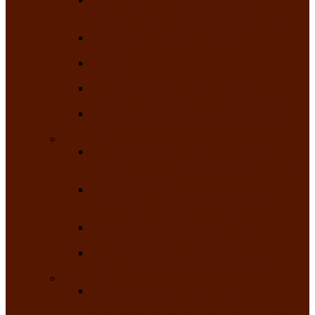
творчества детей ограниченными
возможностями здоровья «Мы всё можем!»
Республиканский фотоконкурс «Салют
Победы»
Республиканский конкурс чтецов «Поэзия
души»
Республиканский конкурс народно-
певческих коллективов «Родные напевы»
Республиканский фестиваль юмора среди
людей с нарушениями зрения «Море смеха»
Май 2026
Республиканский фестиваль творчества
среди людей с нарушениями зрения «Народу
победителю»
Республиканский фестиваль-конкурс
носителей и исполнителей традиционного
музыкального творчества «Айтыс»
Республиканский конкурс героических
сказаний имени С.П. Кадышева
Республиканский конкурс детского
творчества «Вот какое наше детство!»
Июнь 2026
Республиканский конкурс «Чайлаг»-
«Летняя усадьба»