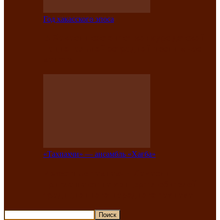
Год хакасского эпоса
В Хакасии состоится конкурс детской
национальной эстрадной песни «Час
ханат»
«Тахпахчи» — ансамбль «Хағба»
Известные тахпахчи Хакасии
приглашают на концерт любителей
традиционного народного тахпаха