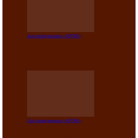
Арт-резиденция «АРОН»
Таланты Хакасии, Тывы и Алтая
представят свою национальную
культуру на фестивале…
Арт-резиденция «АРОН»
Арт-резиденция «АРОН» приглашает