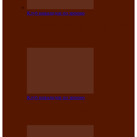
Клуб инвалидов по зрению
На мастер‑классе люди с нарушениями
зрения изготовили бабочек из
синельной…
Клуб инвалидов по зрению
Ко Дню России в Клубе инвалидов по
зрению прошёл праздничный концерт