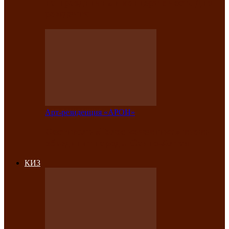
на праздничный концерт в честь Дня
рождения
Арт-резиденция «АРОН»
Фестиваль «Голос кочевника» вновь
объединит народы Саяно-Алтая
КИЗ