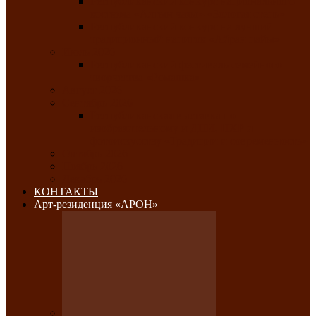
Республиканский конкурс национального
костюма «Алтын чазы»-«Золотая степь»
Республиканский конкурс на лучший
традиционный напиток «Айран пайы»
Июль 2026
Республиканский фестиваль семейного
творчества «Ромашка»
Август 2026
Сентябрь 2026
Республиканская выставка по
изобразительному и ДПИ, НХР и
фотоискусству «Традиции и современность»
Октябрь 2026
Ноябрь 2026
Декабрь 2026
КОНТАКТЫ
Арт-резиденция «АРОН»