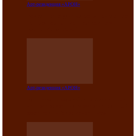
Арт-резиденция «АРОН»
Вокальная студия «Арон» приглашает
на премьерный концерт солистки
Елены Кызласовой
Арт-резиденция «АРОН»
Единство народов Саяно-Алтая: Гала-
концерт завершил Межрегиональный
фестиваль «Голос кочевника»