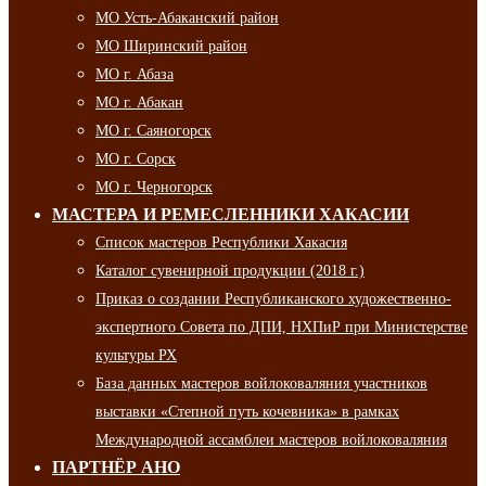
МО Усть-Абаканский район
МО Ширинский район
МО г. Абаза
МО г. Абакан
МО г. Саяногорск
МО г. Сорск
МО г. Черногорск
МАСТЕРА И РЕМЕСЛЕННИКИ ХАКАСИИ
Список мастеров Республики Хакасия
Каталог сувенирной продукции (2018 г.)
Приказ о создании Республиканского художественно-
экспертного Совета по ДПИ, НХПиР при Министерстве
культуры РХ
База данных мастеров войлоковаляния участников
выставки «Степной путь кочевника» в рамках
Международной ассамблеи мастеров войлоковаляния
ПАРТНЁР АНО