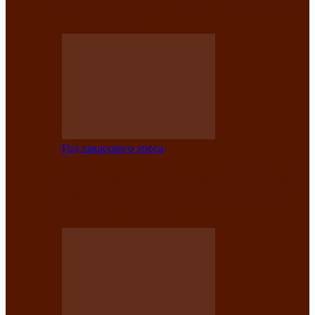
саӊнары-2021»
Год хакасского эпоса
В Центре культуры имени Кадышева
подвели итоги творческого проекта
«Вечера эпосов…