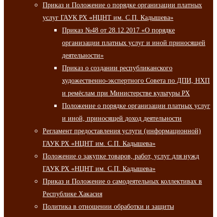
Приказ и Положение о порядке организации платных
услуг ГАУК РХ «НЦНТ им. С.П. Кадышева»
Приказ №48 от 28.12.2017 «О порядке
организации платных услуг и иной приносящей
деятельности»
Приказ о создании республиканского
художественно-экспертного Совета по ДПИ, НХП
и ремёслам при Министерстве культуры РХ
Положение о порядке организации платных услуг
и иной, приносящей доход деятельности
Регламент предоставления услуги (информационной)
ГАУК РХ «НЦНТ им. С.П. Кадышева»
Положение о закупке товаров, работ, услуг для нужд
ГАУК РХ «НЦНТ им. С.П. Кадышева»
Приказ и Положение о самодеятельных коллективах в
Республике Хакасия
Политика в отношении обработки и защиты