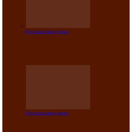
Год хакасского эпоса
Центру культуры и народного
творчества имени Кадышева присвоен
статус «национальный»
Год хакасского эпоса
В Хакасии определили лучших
исполнителей авторской песни «Хысхы