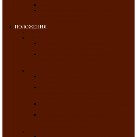
Клуб любителей чатхана
«Творческая мастерская» — студия
декоративно-прикладного искусства Клуба
инвалидов по зрению
ПОЛОЖЕНИЯ
Январь 2026
Февраль 2026
Республиканский молодёжный конкурс
«Здоровый выбор-твой выбор»
Республиканский фестиваль-конкурс
патриотической песни среди людей с
нарушениями зрения «Виват, Россия!»
Март 2026
Республиканская выставка-конкурс
«Сувениры Хакасии»
Республиканский конкурс игровых
программ «Кӱлӱк аттыӊ ойыннары» —
«Игры трудолюбивой лошади»
Межрегиональный конкурс русского танца
«Сибирское раздолье»
Республиканская выставка работ
самодеятельных художников «Часхы
оннерi»-«Краски весны»
Апрель 2026
Республиканская выставка изобразительного