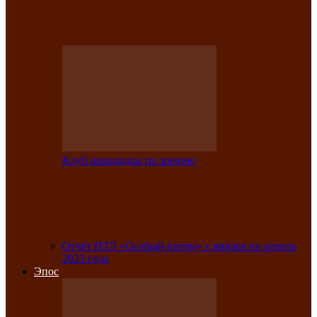
Клубе инвалидов по зрению прошёл 13-
й республиканский…
Клуб инвалидов по зрению
Участники Клуба инвалидов по зрению
заняли призовые места во
Всероссийской…
Отчёт ИТЛ «Особый взгляд» с января по апрель
2023 года
Эпос