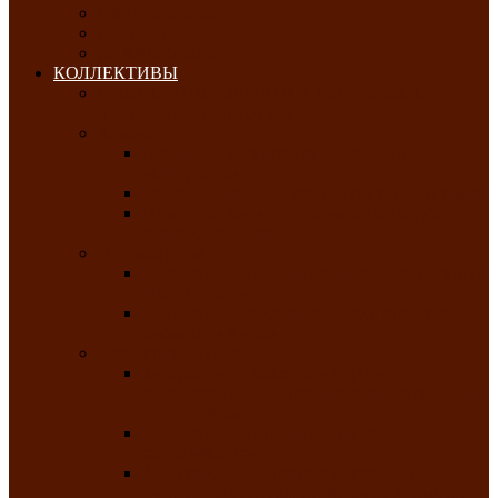
ОКТЯБРЬ-2026
НОЯБРЬ-2026
ДЕКАБРЬ-2026
КОЛЛЕКТИВЫ
РАСПИСАНИЕ ЗАНЯТИЙ ТВОРЧЕСКИХ
КОЛЛЕКТИВОВ НА 2025-2026 ГОДЫ
Хоровые
Народный ансамбль русской песни
«Медуница»
Русский народный хор им. Михаила Шрамко
Народный хор «Родные напевы» Клуба
инвалидов по зрению
Фольклорные
Хакасский народный фольклорный ансамбль
«Чон коглерi»
Хакасская фольклорная студия тахпахчи —
ансамбль «Хағба»
Хореографические
Заслуженный коллектив народного
творчества России детская хореографическая
студия «Айас»
Хакасский народный ансамбль песни и
танца «Жарки»
Заслуженный коллектив народного
творчества Республики Хакасия ансамбль