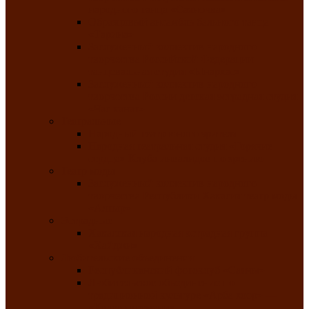
народного танца «Саяночка»
Образцовый ансамбль бального танца
«Тарина»
Заслуженный коллектив народного
творчества Российской Федерации
танцевальная студия «Ынархас»
Заслуженный коллектив народного
творчества России детская эстрадная студия
«Час ханат»
Театральные
Народный театр юного зрителя
Народная театральная студия «Горячие
сердца» Клуба инвалидов по зрению
Театр моды
Заслуженный коллектив народного
творчества Республики Хакасия театр моды
«Алтыр»
Эстрадные
Хакасская народная эстрадная группа
«Хайджи»
Любительские объединения
Республиканский фотоклуб «Саяны»
Любительское объединение по
традиционной культуре «Арба хоор» —
«Колесо времени»