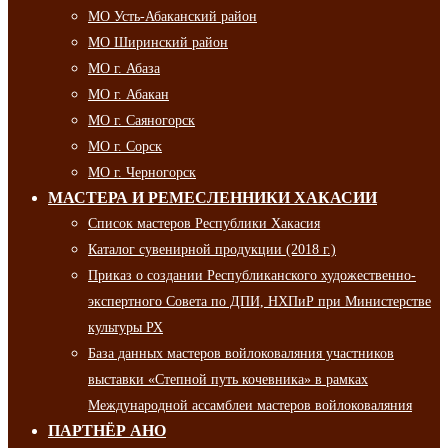
МО Усть-Абаканский район
МО Ширинский район
МО г. Абаза
МО г. Абакан
МО г. Саяногорск
МО г. Сорск
МО г. Черногорск
МАСТЕРА И РЕМЕСЛЕННИКИ ХАКАСИИ
Список мастеров Республики Хакасия
Каталог сувенирной продукции (2018 г.)
Приказ о создании Республиканского художественно-
экспертного Совета по ДПИ, НХПиР при Министерстве
культуры РХ
База данных мастеров войлоковаляния участников
выставки «Степной путь кочевника» в рамках
Международной ассамблеи мастеров войлоковаляния
ПАРТНЁР АНО