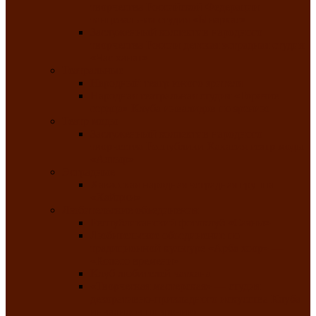
творчества Российской Федерации
танцевальная студия «Ынархас»
Заслуженный коллектив народного
творчества России детская эстрадная студия
«Час ханат»
Театральные
Народный театр юного зрителя
Народная театральная студия «Горячие
сердца» Клуба инвалидов по зрению
Театр моды
Заслуженный коллектив народного
творчества Республики Хакасия театр моды
«Алтыр»
Эстрадные
Хакасская народная эстрадная группа
«Хайджи»
Любительские объединения
Республиканский фотоклуб «Саяны»
Любительское объединение по
традиционной культуре «Арба хоор» —
«Колесо времени»
Клуб любителей чатхана
«Творческая мастерская» — студия
декоративно-прикладного искусства Клуба
инвалидов по зрению