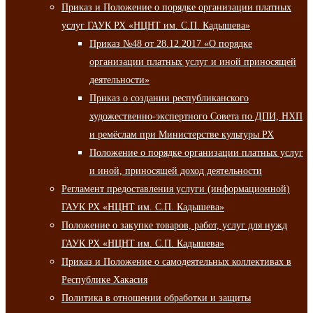
Приказ и Положение о порядке организации платных
услуг ГАУК РХ «НЦНТ им. С.П. Кадышева»
Приказ №48 от 28.12.2017 «О порядке
организации платных услуг и иной приносящей
деятельности»
Приказ о создании республиканского
художественно-экспертного Совета по ДПИ, НХП
и ремёслам при Министерстве культуры РХ
Положение о порядке организации платных услуг
и иной, приносящей доход деятельности
Регламент предоставления услуги (информационной)
ГАУК РХ «НЦНТ им. С.П. Кадышева»
Положение о закупке товаров, работ, услуг для нужд
ГАУК РХ «НЦНТ им. С.П. Кадышева»
Приказ и Положение о самодеятельных коллективах в
Республике Хакасия
Политика в отношении обработки и защиты