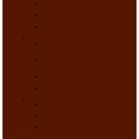
Республиканский конкурс чтецов «Поэзия
души»
Республиканский конкурс народно-
певческих коллективов «Родные напевы»
Республиканский фестиваль юмора среди
людей с нарушениями зрения «Море смеха»
Май 2026
Республиканский фестиваль творчества
среди людей с нарушениями зрения «Народу
победителю»
Республиканский фестиваль-конкурс
носителей и исполнителей традиционного
музыкального творчества «Айтыс»
Республиканский конкурс героических
сказаний имени С.П. Кадышева
Республиканский конкурс детского
творчества «Вот какое наше детство!»
Июнь 2026
Республиканский конкурс «Чайлаг»-
«Летняя усадьба»
Республиканский конкурс национального
костюма «Алтын чазы»-«Золотая степь»
Республиканский конкурс на лучший
традиционный напиток «Айран пайы»
Июль 2026