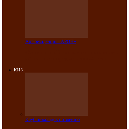
Арт-резиденция «АРОН»
Фестиваль «Голос кочевника» вновь
объединит народы Саяно-Алтая
КИЗ
Клуб инвалидов по зрению