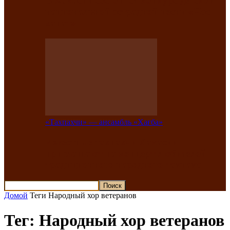
В Хакасии состоится конкурс детской
национальной эстрадной песни «Час
ханат»
«Тахпахчи» — ансамбль «Хағба»
Известные тахпахчи Хакасии
приглашают на концерт любителей
традиционного народного тахпаха
Домой
Теги
Народный хор ветеранов
Тег: Народный хор ветеранов