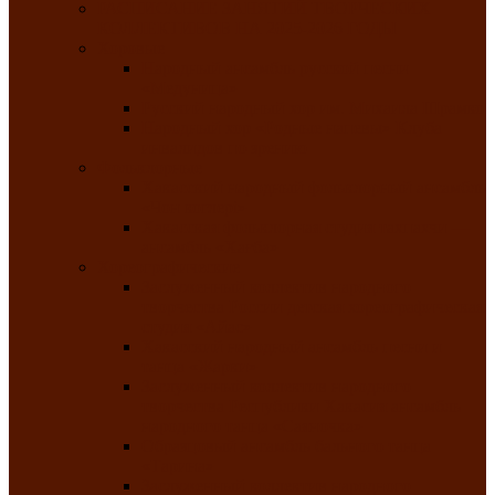
РАСПИСАНИЕ ЗАНЯТИЙ ТВОРЧЕСКИХ
КОЛЛЕКТИВОВ НА 2025-2026 ГОДЫ
Хоровые
Народный ансамбль русской песни
«Медуница»
Русский народный хор им. Михаила Шрамко
Народный хор «Родные напевы» Клуба
инвалидов по зрению
Фольклорные
Хакасский народный фольклорный ансамбль
«Чон коглерi»
Хакасская фольклорная студия тахпахчи —
ансамбль «Хағба»
Хореографические
Заслуженный коллектив народного
творчества России детская хореографическая
студия «Айас»
Хакасский народный ансамбль песни и
танца «Жарки»
Заслуженный коллектив народного
творчества Республики Хакасия ансамбль
народного танца «Саяночка»
Образцовый ансамбль бального танца
«Тарина»
Заслуженный коллектив народного