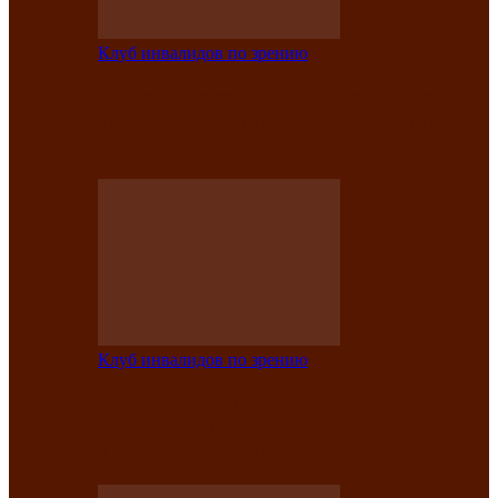
Клуб инвалидов по зрению
Конкурс по социальной реабилитации
прошел среди инвалидов по зрению
Абаканской…
Клуб инвалидов по зрению
Народу победителю посвящается: в
Клубе инвалидов по зрению прошёл 13-
й республиканский…