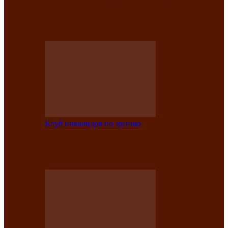
На мастер‑классе люди с нарушениями
зрения изготовили бабочек из
синельной…
Клуб инвалидов по зрению
Ко Дню России в Клубе инвалидов по
зрению прошёл праздничный концерт