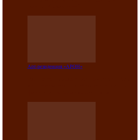
Елены Кызласовой
Арт-резиденция «АРОН»
Единство народов Саяно-Алтая: Гала-
концерт завершил Межрегиональный
фестиваль «Голос кочевника»