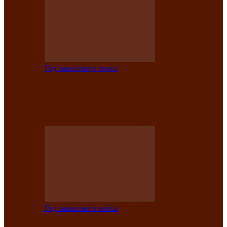
Год хакасского эпоса
В Центре культуры имени Кадышева
подвели итоги творческого проекта
«Вечера эпосов…
Год хакасского эпоса