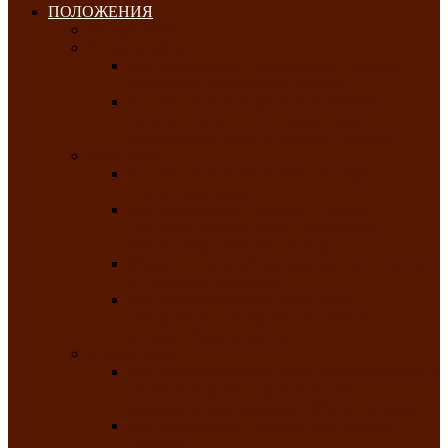
ПОЛОЖЕНИЯ
Январь 2026
Февраль 2026
Республиканский молодёжный конкурс
«Здоровый выбор-твой выбор»
Республиканский фестиваль-конкурс
патриотической песни среди людей с
нарушениями зрения «Виват, Россия!»
Март 2026
Республиканская выставка-конкурс
«Сувениры Хакасии»
Республиканский конкурс игровых
программ «Кӱлӱк аттыӊ ойыннары» —
«Игры трудолюбивой лошади»
Межрегиональный конкурс русского танца
«Сибирское раздолье»
Республиканская выставка работ
самодеятельных художников «Часхы
оннерi»-«Краски весны»
Апрель 2026
Республиканская выставка изобразительного
творчества детей ограниченными
возможностями здоровья «Мы всё можем!»
Республиканский фотоконкурс «Салют
Победы»