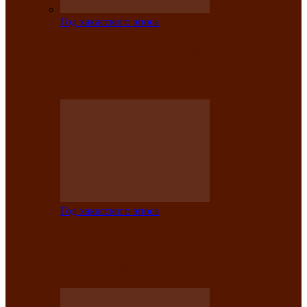
Год хакасского эпоса
Центру культуры и народного
творчества имени Кадышева присвоен
статус «национальный»
Год хакасского эпоса
В Хакасии определили лучших
исполнителей авторской песни «Хысхы
саӊнары-2021»