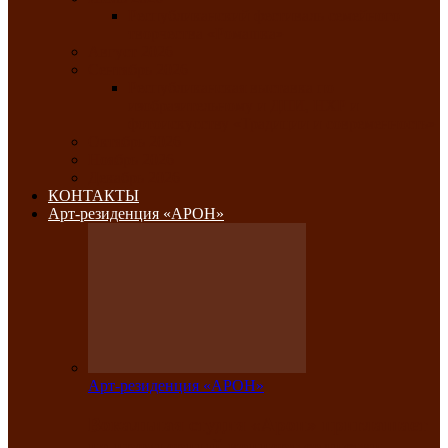
Республиканский фестиваль семейного
творчества «Ромашка»
Август 2026
Сентябрь 2026
Республиканская выставка по
изобразительному и ДПИ, НХР и
фотоискусству «Традиции и современность»
Октябрь 2026
Ноябрь 2026
Декабрь 2026
КОНТАКТЫ
Арт-резиденция «АРОН»
Арт-резиденция «АРОН»
Вокальная студия «Арон» приглашает
на премьерный концерт солистки