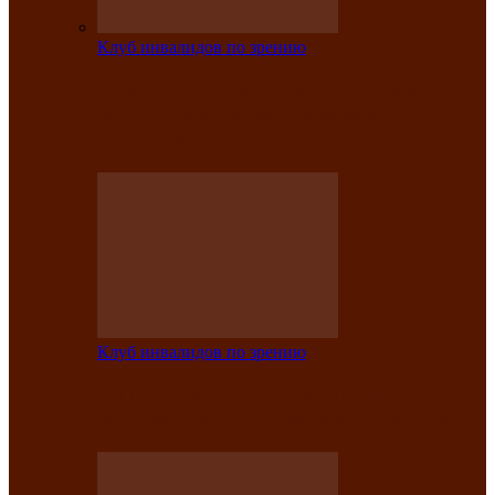
Клуб инвалидов по зрению
На мастер‑классе люди с нарушениями
зрения изготовили бабочек из
синельной…
Клуб инвалидов по зрению
Ко Дню России в Клубе инвалидов по
зрению прошёл праздничный концерт