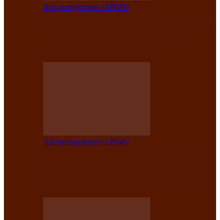
Арт-резиденция «АРОН»
Вокальная студия «Арон» приглашает
на премьерный концерт солистки
Елены Кызласовой
Арт-резиденция «АРОН»
Единство народов Саяно-Алтая: Гала-
концерт завершил Межрегиональный
фестиваль «Голос кочевника»