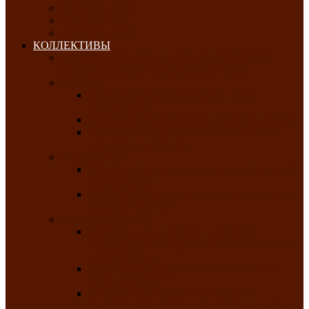
ОКТЯБРЬ-2026
НОЯБРЬ-2026
ДЕКАБРЬ-2026
КОЛЛЕКТИВЫ
РАСПИСАНИЕ ЗАНЯТИЙ ТВОРЧЕСКИХ
КОЛЛЕКТИВОВ НА 2025-2026 ГОДЫ
Хоровые
Народный ансамбль русской песни
«Медуница»
Русский народный хор им. Михаила Шрамко
Народный хор «Родные напевы» Клуба
инвалидов по зрению
Фольклорные
Хакасский народный фольклорный ансамбль
«Чон коглерi»
Хакасская фольклорная студия тахпахчи —
ансамбль «Хағба»
Хореографические
Заслуженный коллектив народного
творчества России детская хореографическая
студия «Айас»
Хакасский народный ансамбль песни и
танца «Жарки»
Заслуженный коллектив народного
творчества Республики Хакасия ансамбль