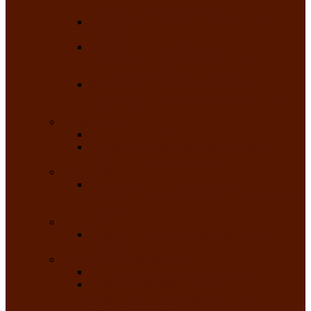
народного танца «Саяночка»
Образцовый ансамбль бального танца
«Тарина»
Заслуженный коллектив народного
творчества Российской Федерации
танцевальная студия «Ынархас»
Заслуженный коллектив народного
творчества России детская эстрадная студия
«Час ханат»
Театральные
Народный театр юного зрителя
Народная театральная студия «Горячие
сердца» Клуба инвалидов по зрению
Театр моды
Заслуженный коллектив народного
творчества Республики Хакасия театр моды
«Алтыр»
Эстрадные
Хакасская народная эстрадная группа
«Хайджи»
Любительские объединения
Республиканский фотоклуб «Саяны»
Любительское объединение по
традиционной культуре «Арба хоор» —
«Колесо времени»