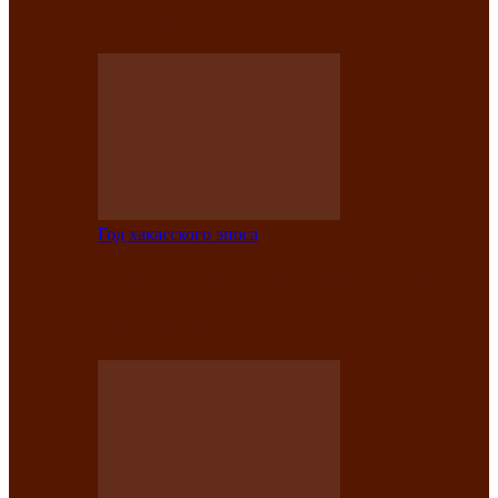
саӊнары-2021»
Год хакасского эпоса
В Центре культуры имени Кадышева
подвели итоги творческого проекта
«Вечера эпосов…