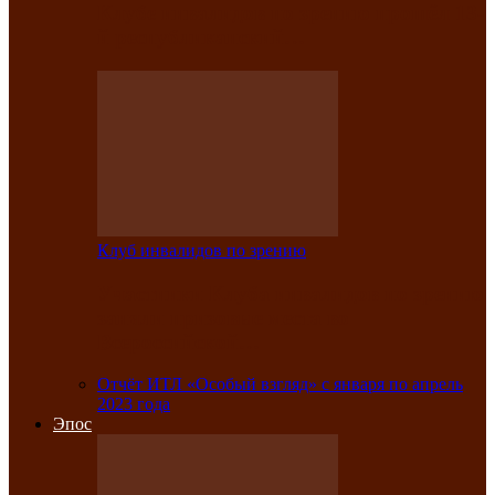
Клубе инвалидов по зрению прошёл 13-
й республиканский…
Клуб инвалидов по зрению
Участники Клуба инвалидов по зрению
заняли призовые места во
Всероссийской…
Отчёт ИТЛ «Особый взгляд» с января по апрель
2023 года
Эпос