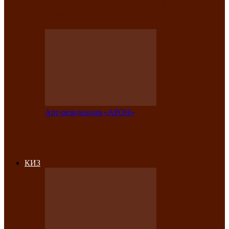
на праздничный концерт в честь Дня
рождения
Арт-резиденция «АРОН»
Фестиваль «Голос кочевника» вновь
объединит народы Саяно-Алтая
КИЗ