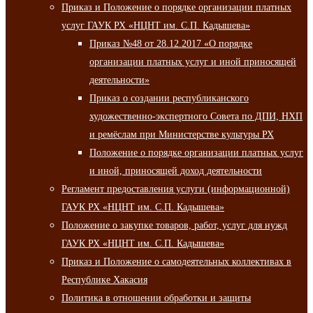
Приказ и Положение о порядке организации платных
услуг ГАУК РХ «НЦНТ им. С.П. Кадышева»
Приказ №48 от 28.12.2017 «О порядке
организации платных услуг и иной приносящей
деятельности»
Приказ о создании республиканского
художественно-экспертного Совета по ДПИ, НХП
и ремёслам при Министерстве культуры РХ
Положение о порядке организации платных услуг
и иной, приносящей доход деятельности
Регламент предоставления услуги (информационной)
ГАУК РХ «НЦНТ им. С.П. Кадышева»
Положение о закупке товаров, работ, услуг для нужд
ГАУК РХ «НЦНТ им. С.П. Кадышева»
Приказ и Положение о самодеятельных коллективах в
Республике Хакасия
Политика в отношении обработки и защиты