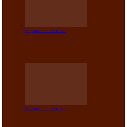
Год хакасского эпоса
Центру культуры и народного
творчества имени Кадышева присвоен
статус «национальный»
Год хакасского эпоса
В Хакасии определили лучших
исполнителей авторской песни «Хысхы