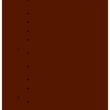
творчества детей ограниченными
возможностями здоровья «Мы всё можем!»
Республиканский фотоконкурс «Салют
Победы»
Республиканский конкурс чтецов «Поэзия
души»
Республиканский конкурс народно-
певческих коллективов «Родные напевы»
Республиканский фестиваль юмора среди
людей с нарушениями зрения «Море смеха»
Май 2026
Республиканский фестиваль творчества
среди людей с нарушениями зрения «Народу
победителю»
Республиканский фестиваль-конкурс
носителей и исполнителей традиционного
музыкального творчества «Айтыс»
Республиканский конкурс героических
сказаний имени С.П. Кадышева
Республиканский конкурс детского
творчества «Вот какое наше детство!»
Июнь 2026
Республиканский конкурс «Чайлаг»-
«Летняя усадьба»