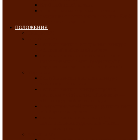
Клуб любителей чатхана
«Творческая мастерская» — студия
декоративно-прикладного искусства Клуба
инвалидов по зрению
ПОЛОЖЕНИЯ
Январь 2026
Февраль 2026
Республиканский молодёжный конкурс
«Здоровый выбор-твой выбор»
Республиканский фестиваль-конкурс
патриотической песни среди людей с
нарушениями зрения «Виват, Россия!»
Март 2026
Республиканская выставка-конкурс
«Сувениры Хакасии»
Республиканский конкурс игровых
программ «Кӱлӱк аттыӊ ойыннары» —
«Игры трудолюбивой лошади»
Межрегиональный конкурс русского танца
«Сибирское раздолье»
Республиканская выставка работ
самодеятельных художников «Часхы
оннерi»-«Краски весны»
Апрель 2026
Республиканская выставка изобразительного