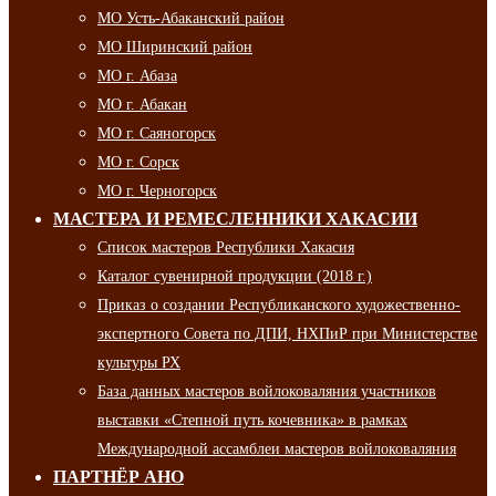
МО Усть-Абаканский район
МО Ширинский район
МО г. Абаза
МО г. Абакан
МО г. Саяногорск
МО г. Сорск
МО г. Черногорск
МАСТЕРА И РЕМЕСЛЕННИКИ ХАКАСИИ
Список мастеров Республики Хакасия
Каталог сувенирной продукции (2018 г.)
Приказ о создании Республиканского художественно-
экспертного Совета по ДПИ, НХПиР при Министерстве
культуры РХ
База данных мастеров войлоковаляния участников
выставки «Степной путь кочевника» в рамках
Международной ассамблеи мастеров войлоковаляния
ПАРТНЁР АНО