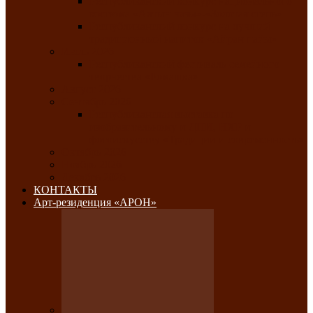
Республиканский конкурс национального
костюма «Алтын чазы»-«Золотая степь»
Республиканский конкурс на лучший
традиционный напиток «Айран пайы»
Июль 2026
Республиканский фестиваль семейного
творчества «Ромашка»
Август 2026
Сентябрь 2026
Республиканская выставка по
изобразительному и ДПИ, НХР и
фотоискусству «Традиции и современность»
Октябрь 2026
Ноябрь 2026
Декабрь 2026
КОНТАКТЫ
Арт-резиденция «АРОН»