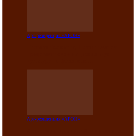
Арт-резиденция «АРОН»
Таланты Хакасии, Тывы и Алтая
представят свою национальную
культуру на фестивале…
Арт-резиденция «АРОН»
Арт-резиденция «АРОН» приглашает