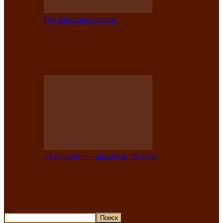
Год хакасского эпоса
В Хакасии состоится конкурс детской
национальной эстрадной песни «Час
ханат»
«Тахпахчи» — ансамбль «Хағба»
Известные тахпахчи Хакасии
приглашают на концерт любителей
традиционного народного тахпаха