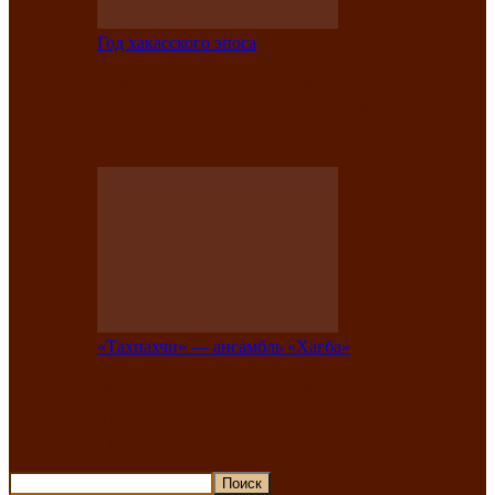
Год хакасского эпоса
В Хакасии состоится конкурс детской
национальной эстрадной песни «Час
ханат»
«Тахпахчи» — ансамбль «Хағба»
Известные тахпахчи Хакасии
приглашают на концерт любителей
традиционного народного тахпаха