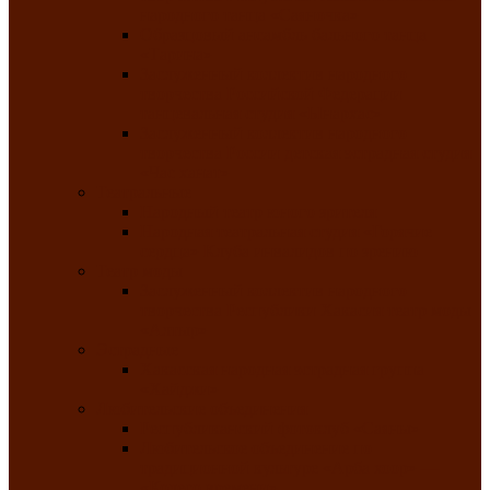
народного танца «Саяночка»
Образцовый ансамбль бального танца
«Тарина»
Заслуженный коллектив народного
творчества Российской Федерации
танцевальная студия «Ынархас»
Заслуженный коллектив народного
творчества России детская эстрадная студия
«Час ханат»
Театральные
Народный театр юного зрителя
Народная театральная студия «Горячие
сердца» Клуба инвалидов по зрению
Театр моды
Заслуженный коллектив народного
творчества Республики Хакасия театр моды
«Алтыр»
Эстрадные
Хакасская народная эстрадная группа
«Хайджи»
Любительские объединения
Республиканский фотоклуб «Саяны»
Любительское объединение по
традиционной культуре «Арба хоор» —
«Колесо времени»