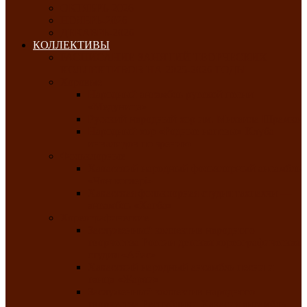
ОКТЯБРЬ-2026
НОЯБРЬ-2026
ДЕКАБРЬ-2026
КОЛЛЕКТИВЫ
РАСПИСАНИЕ ЗАНЯТИЙ ТВОРЧЕСКИХ
КОЛЛЕКТИВОВ НА 2025-2026 ГОДЫ
Хоровые
Народный ансамбль русской песни
«Медуница»
Русский народный хор им. Михаила Шрамко
Народный хор «Родные напевы» Клуба
инвалидов по зрению
Фольклорные
Хакасский народный фольклорный ансамбль
«Чон коглерi»
Хакасская фольклорная студия тахпахчи —
ансамбль «Хағба»
Хореографические
Заслуженный коллектив народного
творчества России детская хореографическая
студия «Айас»
Хакасский народный ансамбль песни и
танца «Жарки»
Заслуженный коллектив народного
творчества Республики Хакасия ансамбль