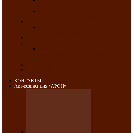
Республиканский конкурс национального
костюма «Алтын чазы»-«Золотая степь»
Республиканский конкурс на лучший
традиционный напиток «Айран пайы»
Июль 2026
Республиканский фестиваль семейного
творчества «Ромашка»
Август 2026
Сентябрь 2026
Республиканская выставка по
изобразительному и ДПИ, НХР и
фотоискусству «Традиции и современность»
Октябрь 2026
Ноябрь 2026
Декабрь 2026
КОНТАКТЫ
Арт-резиденция «АРОН»