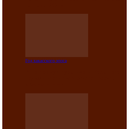
саӊнары-2021»
Год хакасского эпоса
В Центре культуры имени Кадышева
подвели итоги творческого проекта
«Вечера эпосов…