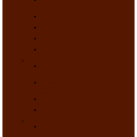
творчества детей ограниченными
возможностями здоровья «Мы всё можем!»
Республиканский фотоконкурс «Салют
Победы»
Республиканский конкурс чтецов «Поэзия
души»
Республиканский конкурс народно-
певческих коллективов «Родные напевы»
Республиканский фестиваль юмора среди
людей с нарушениями зрения «Море смеха»
Май 2026
Республиканский фестиваль творчества
среди людей с нарушениями зрения «Народу
победителю»
Республиканский фестиваль-конкурс
носителей и исполнителей традиционного
музыкального творчества «Айтыс»
Республиканский конкурс героических
сказаний имени С.П. Кадышева
Республиканский конкурс детского
творчества «Вот какое наше детство!»
Июнь 2026
Республиканский конкурс «Чайлаг»-
«Летняя усадьба»