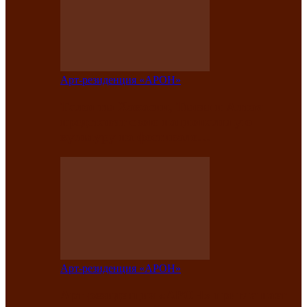
Арт-резиденция «АРОН»
Таланты Хакасии, Тывы и Алтая
представят свою национальную
культуру на фестивале…
Арт-резиденция «АРОН»
Арт-резиденция «АРОН» приглашает