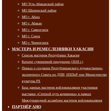
МО Усть-Абаканский район
МО Ширинский район
МО г. Абаза
МО г. Абакан
МО г. Саяногорск
МО г. Сорск
МО г. Черногорск
МАСТЕРА И РЕМЕСЛЕННИКИ ХАКАСИИ
Список мастеров Республики Хакасия
Каталог сувенирной продукции (2018 г.)
Приказ о создании Республиканского художественно-
экспертного Совета по ДПИ, НХПиР при Министерстве
культуры РХ
База данных мастеров войлоковаляния участников
выставки «Степной путь кочевника» в рамках
Международной ассамблеи мастеров войлоковаляния
ПАРТНЁР АНО