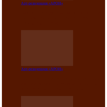
Арт-резиденция «АРОН»
Вокальная студия «Арон» приглашает
на премьерный концерт солистки
Елены Кызласовой
Арт-резиденция «АРОН»
Единство народов Саяно-Алтая: Гала-
концерт завершил Межрегиональный
фестиваль «Голос кочевника»