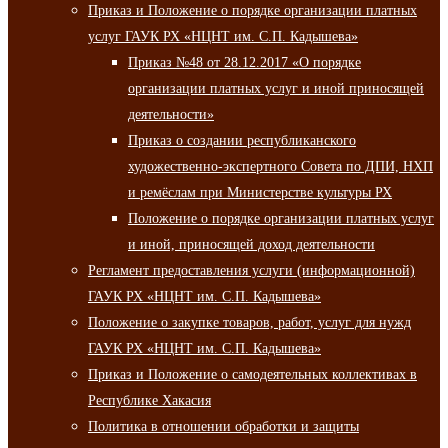
Приказ и Положение о порядке организации платных
услуг ГАУК РХ «НЦНТ им. С.П. Кадышева»
Приказ №48 от 28.12.2017 «О порядке
организации платных услуг и иной приносящей
деятельности»
Приказ о создании республиканского
художественно-экспертного Совета по ДПИ, НХП
и ремёслам при Министерстве культуры РХ
Положение о порядке организации платных услуг
и иной, приносящей доход деятельности
Регламент предоставления услуги (информационной)
ГАУК РХ «НЦНТ им. С.П. Кадышева»
Положение о закупке товаров, работ, услуг для нужд
ГАУК РХ «НЦНТ им. С.П. Кадышева»
Приказ и Положение о самодеятельных коллективах в
Республике Хакасия
Политика в отношении обработки и защиты