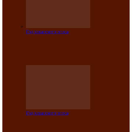
Год хакасского эпоса
Центру культуры и народного
творчества имени Кадышева присвоен
статус «национальный»
Год хакасского эпоса
В Хакасии определили лучших
исполнителей авторской песни «Хысхы