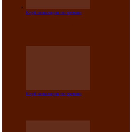
Клуб инвалидов по зрению
На мастер‑классе люди с нарушениями
зрения изготовили бабочек из
синельной…
Клуб инвалидов по зрению
Ко Дню России в Клубе инвалидов по
зрению прошёл праздничный концерт