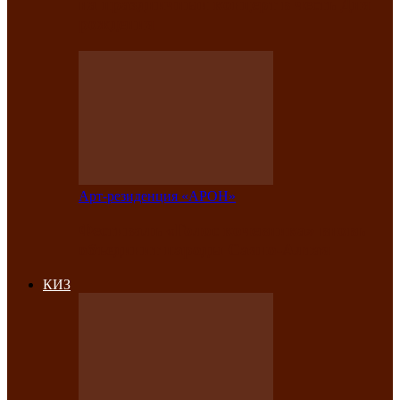
на праздничный концерт в честь Дня
рождения
Арт-резиденция «АРОН»
Фестиваль «Голос кочевника» вновь
объединит народы Саяно-Алтая
КИЗ