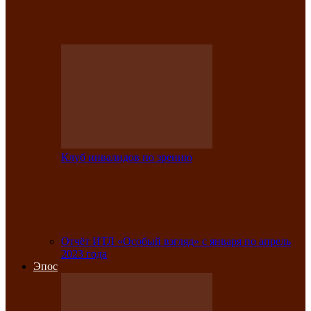
Клубе инвалидов по зрению прошёл 13-
й республиканский…
Клуб инвалидов по зрению
Участники Клуба инвалидов по зрению
заняли призовые места во
Всероссийской…
Отчёт ИТЛ «Особый взгляд» с января по апрель
2023 года
Эпос