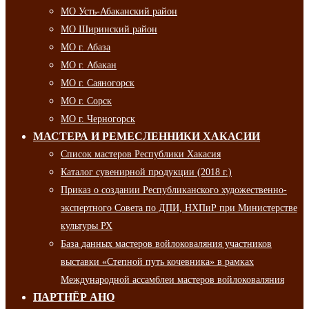
МО Усть-Абаканский район
МО Ширинский район
МО г. Абаза
МО г. Абакан
МО г. Саяногорск
МО г. Сорск
МО г. Черногорск
МАСТЕРА И РЕМЕСЛЕННИКИ ХАКАСИИ
Список мастеров Республики Хакасия
Каталог сувенирной продукции (2018 г.)
Приказ о создании Республиканского художественно-
экспертного Совета по ДПИ, НХПиР при Министерстве
культуры РХ
База данных мастеров войлоковаляния участников
выставки «Степной путь кочевника» в рамках
Международной ассамблеи мастеров войлоковаляния
ПАРТНЁР АНО