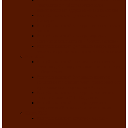
творчества детей ограниченными
возможностями здоровья «Мы всё можем!»
Республиканский фотоконкурс «Салют
Победы»
Республиканский конкурс чтецов «Поэзия
души»
Республиканский конкурс народно-
певческих коллективов «Родные напевы»
Республиканский фестиваль юмора среди
людей с нарушениями зрения «Море смеха»
Май 2026
Республиканский фестиваль творчества
среди людей с нарушениями зрения «Народу
победителю»
Республиканский фестиваль-конкурс
носителей и исполнителей традиционного
музыкального творчества «Айтыс»
Республиканский конкурс героических
сказаний имени С.П. Кадышева
Республиканский конкурс детского
творчества «Вот какое наше детство!»
Июнь 2026
Республиканский конкурс «Чайлаг»-
«Летняя усадьба»