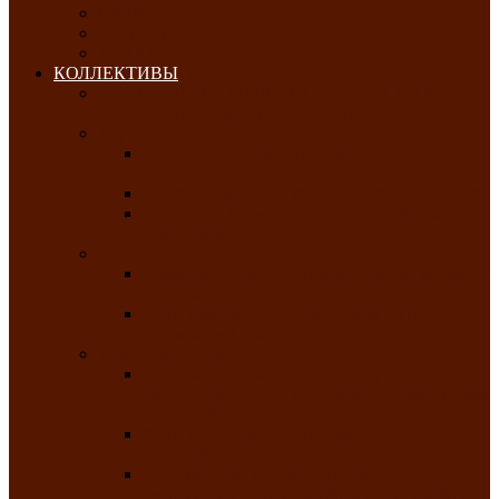
ОКТЯБРЬ-2026
НОЯБРЬ-2026
ДЕКАБРЬ-2026
КОЛЛЕКТИВЫ
РАСПИСАНИЕ ЗАНЯТИЙ ТВОРЧЕСКИХ
КОЛЛЕКТИВОВ НА 2025-2026 ГОДЫ
Хоровые
Народный ансамбль русской песни
«Медуница»
Русский народный хор им. Михаила Шрамко
Народный хор «Родные напевы» Клуба
инвалидов по зрению
Фольклорные
Хакасский народный фольклорный ансамбль
«Чон коглерi»
Хакасская фольклорная студия тахпахчи —
ансамбль «Хағба»
Хореографические
Заслуженный коллектив народного
творчества России детская хореографическая
студия «Айас»
Хакасский народный ансамбль песни и
танца «Жарки»
Заслуженный коллектив народного
творчества Республики Хакасия ансамбль