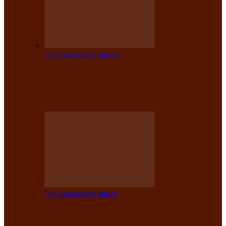
Год хакасского эпоса
Центру культуры и народного
творчества имени Кадышева присвоен
статус «национальный»
Год хакасского эпоса
В Хакасии определили лучших
исполнителей авторской песни «Хысхы