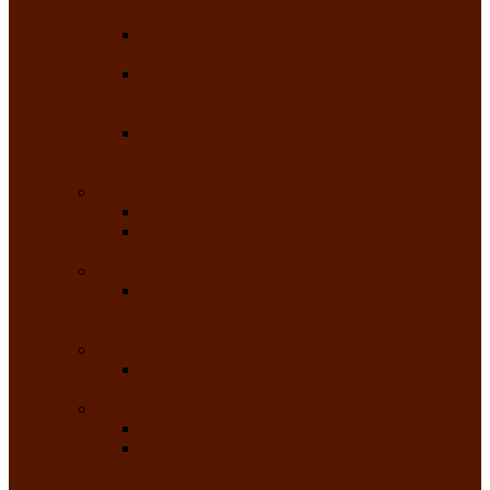
народного танца «Саяночка»
Образцовый ансамбль бального танца
«Тарина»
Заслуженный коллектив народного
творчества Российской Федерации
танцевальная студия «Ынархас»
Заслуженный коллектив народного
творчества России детская эстрадная студия
«Час ханат»
Театральные
Народный театр юного зрителя
Народная театральная студия «Горячие
сердца» Клуба инвалидов по зрению
Театр моды
Заслуженный коллектив народного
творчества Республики Хакасия театр моды
«Алтыр»
Эстрадные
Хакасская народная эстрадная группа
«Хайджи»
Любительские объединения
Республиканский фотоклуб «Саяны»
Любительское объединение по
традиционной культуре «Арба хоор» —
«Колесо времени»