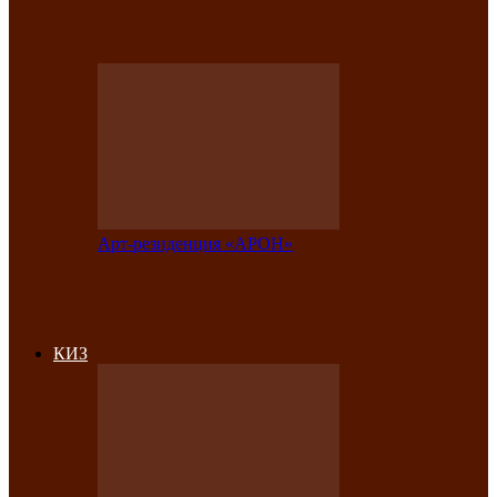
на праздничный концерт в честь Дня
рождения
Арт-резиденция «АРОН»
Фестиваль «Голос кочевника» вновь
объединит народы Саяно-Алтая
КИЗ