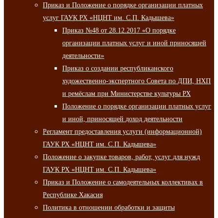
Приказ и Положение о порядке организации платных
услуг ГАУК РХ «НЦНТ им. С.П. Кадышева»
Приказ №48 от 28.12.2017 «О порядке
организации платных услуг и иной приносящей
деятельности»
Приказ о создании республиканского
художественно-экспертного Совета по ДПИ, НХП
и ремёслам при Министерстве культуры РХ
Положение о порядке организации платных услуг
и иной, приносящей доход деятельности
Регламент предоставления услуги (информационной)
ГАУК РХ «НЦНТ им. С.П. Кадышева»
Положение о закупке товаров, работ, услуг для нужд
ГАУК РХ «НЦНТ им. С.П. Кадышева»
Приказ и Положение о самодеятельных коллективах в
Республике Хакасия
Политика в отношении обработки и защиты