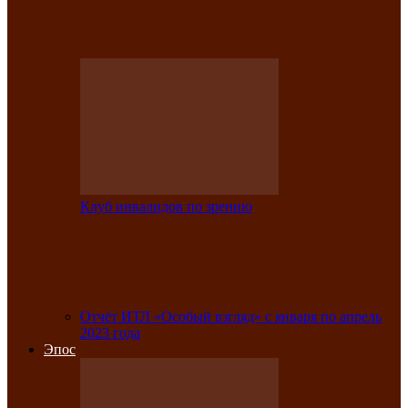
Клубе инвалидов по зрению прошёл 13-
й республиканский…
Клуб инвалидов по зрению
Участники Клуба инвалидов по зрению
заняли призовые места во
Всероссийской…
Отчёт ИТЛ «Особый взгляд» с января по апрель
2023 года
Эпос