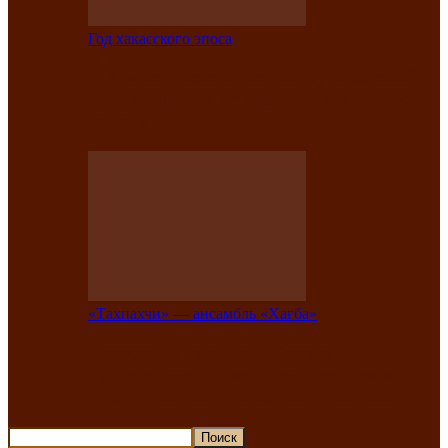
Год хакасского эпоса
В Хакасии состоится конкурс детской
национальной эстрадной песни «Час
ханат»
«Тахпахчи» — ансамбль «Хағба»
Известные тахпахчи Хакасии
приглашают на концерт любителей
традиционного народного тахпаха