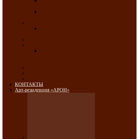
Республиканский конкурс национального
костюма «Алтын чазы»-«Золотая степь»
Республиканский конкурс на лучший
традиционный напиток «Айран пайы»
Июль 2026
Республиканский фестиваль семейного
творчества «Ромашка»
Август 2026
Сентябрь 2026
Республиканская выставка по
изобразительному и ДПИ, НХР и
фотоискусству «Традиции и современность»
Октябрь 2026
Ноябрь 2026
Декабрь 2026
КОНТАКТЫ
Арт-резиденция «АРОН»