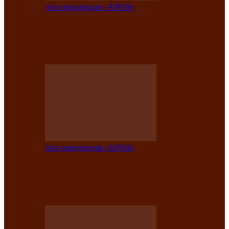
Арт-резиденция «АРОН»
Вокальная студия «Арон» приглашает
на премьерный концерт солистки
Елены Кызласовой
Арт-резиденция «АРОН»
Единство народов Саяно-Алтая: Гала-
концерт завершил Межрегиональный
фестиваль «Голос кочевника»