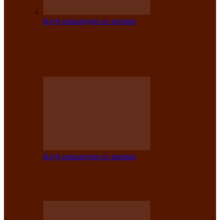
Клуб инвалидов по зрению
На мастер‑классе люди с нарушениями
зрения изготовили бабочек из
синельной…
Клуб инвалидов по зрению
Ко Дню России в Клубе инвалидов по
зрению прошёл праздничный концерт