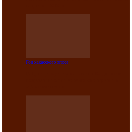
саӊнары-2021»
Год хакасского эпоса
В Центре культуры имени Кадышева
подвели итоги творческого проекта
«Вечера эпосов…