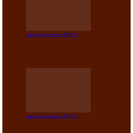
Арт-резиденция «АРОН»
Таланты Хакасии, Тывы и Алтая
представят свою национальную
культуру на фестивале…
Арт-резиденция «АРОН»
Арт-резиденция «АРОН» приглашает