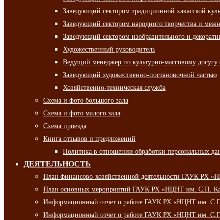
Заведующий сектором традиционной хакасской кул
Заведующий сектором народного творчества и межн
Заведующий сектором изобразительного и декорати
Художественный руководитель
Ведущий менеджер по культурно-массовому досугу 
Заведующий художественно-постановочной частью
Хозяйственно-техническая служба
Схема и фото большого зала
Схема и фото малого зала
Схема проезда
Книга отзывов и предложений
Политика в отношении обработки персональных да
ДЕЯТЕЛЬНОСТЬ
План финансово-хозяйственной деятельности ГАУК РХ «
План основных мероприятий ГАУК РХ «НЦНТ им. С.П. Ка
Информационный отчет о работе ГАУК РХ «НЦНТ им. С.П.
Информационный отчет о работе ГАУК РХ «НЦНТ им. С.П.