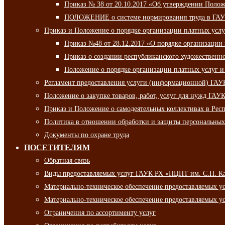
Приказ № 38 от 20.10.2017 «Об утверждении Полож
ПОЛОЖЕНИЕ о системе нормирования труда в ГАУ
Приказ и Положение о порядке организации платных ус
Приказ №48 от 28.12.2017 «О порядке организации
Приказ о создании республиканского художественн
Положение о порядке организации платных услуг и
Регламент предоставления услуги (информационной) ГА
Положение о закупке товаров, работ, услуг для нужд ГА
Приказ и Положение о самодеятельных коллективах в Рес
Политика в отношении обработки и защиты персональны
Документы по охране труда
ПОСЕТИТЕЛЯМ
Обратная связь
Виды предоставляемых услуг ГАУК РХ «НЦНТ им. С.П. К
Материально-техническое обеспечение предоставляемых 
Материально-техническое обеспечение предоставляемых 
Ограничения по ассортименту услуг