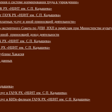
ения о системе нормирования труда в учреждении»
К РХ «НЦНТ им. С.П. Кадышева»
луг ГАУК РХ «НЦНТ им. С.П. Кадышева»
 платных услуг и иной приносящей деятельности»
о-экспертного Совета по ДПИ, НХП и ремёслам при Министерстве культ
 иной, приносящей доход деятельности
УК РХ «НЦНТ им. С.П. Кадышева»
УК РХ «НЦНТ им. С.П. Кадышева»
публике Хакасия
х данных
адышева»
услуг в ГАУК РХ «НЦНТ им. С.П. Кадышева»
услуг в КИЗе-филиале ГАУК РХ «НЦНТ им. С.П. Кадышева»