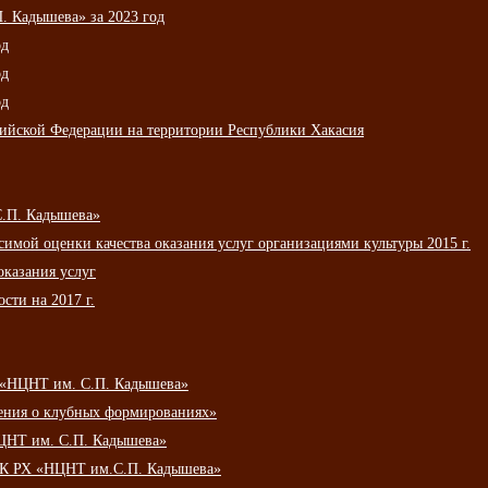
 Кадышева» за 2023 год
од
од
од
сийской Федерации на территории Республики Хакасия
С.П. Кадышева»
мой оценки качества оказания услуг организациями культуры 2015 г.
оказания услуг
сти на 2017 г.
 «НЦНТ им. С.П. Кадышева»
ения о клубных формированиях»
ЦНТ им. С.П. Кадышева»
АУК РХ «НЦНТ им.С.П. Кадышева»