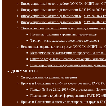
Информационный отчет о работе ГАУК РХ «НЦНТ им. С.П.
Информационный отчет о деятельности КДУ РХ за 2025 г
Информационный отчет о деятельности КДУ РХ за 2024 г
Информационный отчет о деятельности КДУ РХ за 2023 г
Объекты нематериального этнокультурного достояния Рос
Песенные традиции украинских переселенцев
Тахпа́х – жанр хакасского песенного фольклора
Независимая оценка качества услуг ГАУК РХ «НЦНТ им. 
Методические рекомендации по проведению независи
Отчет по результатам независимой оценки качества 
План мероприятий по улучшению качества деятельно
ДОКУМЕНТЫ
Учредительные документы учреждения
Приказ и Положение о клубных формированиях ГАУК РХ
Приказ №49 от 29.12.2017 «Об утверждении Полож
Положение о клубных формированиях ГАУК РХ «Н
Приказ и Положение о системе нормирования труда в Г