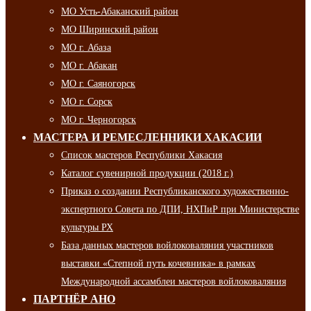
МО Усть-Абаканский район
МО Ширинский район
МО г. Абаза
МО г. Абакан
МО г. Саяногорск
МО г. Сорск
МО г. Черногорск
МАСТЕРА И РЕМЕСЛЕННИКИ ХАКАСИИ
Список мастеров Республики Хакасия
Каталог сувенирной продукции (2018 г.)
Приказ о создании Республиканского художественно-
экспертного Совета по ДПИ, НХПиР при Министерстве
культуры РХ
База данных мастеров войлоковаляния участников
выставки «Степной путь кочевника» в рамках
Международной ассамблеи мастеров войлоковаляния
ПАРТНЁР АНО