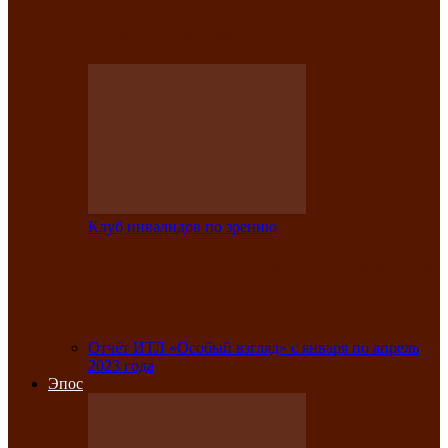
Клубе инвалидов по зрению прошёл 13-
й республиканский…
Клуб инвалидов по зрению
Участники Клуба инвалидов по зрению
заняли призовые места во
Всероссийской…
Отчёт ИТЛ «Особый взгляд» с января по апрель
2023 года
Эпос