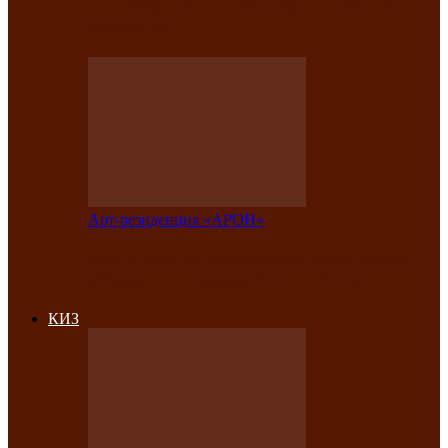
на праздничный концерт в честь Дня
рождения
Арт-резиденция «АРОН»
Фестиваль «Голос кочевника» вновь
объединит народы Саяно-Алтая
КИЗ