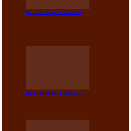
Клуб инвалидов по зрению
На мастер‑классе люди с нарушениями
зрения изготовили бабочек из
синельной…
Клуб инвалидов по зрению
Ко Дню России в Клубе инвалидов по
зрению прошёл праздничный концерт