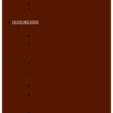
Клуб любителей чатхана
«Творческая мастерская» — студия
декоративно-прикладного искусства Клуба
инвалидов по зрению
ПОЛОЖЕНИЯ
Январь 2026
Февраль 2026
Республиканский молодёжный конкурс
«Здоровый выбор-твой выбор»
Республиканский фестиваль-конкурс
патриотической песни среди людей с
нарушениями зрения «Виват, Россия!»
Март 2026
Республиканская выставка-конкурс
«Сувениры Хакасии»
Республиканский конкурс игровых
программ «Кӱлӱк аттыӊ ойыннары» —
«Игры трудолюбивой лошади»
Межрегиональный конкурс русского танца
«Сибирское раздолье»
Республиканская выставка работ
самодеятельных художников «Часхы
оннерi»-«Краски весны»
Апрель 2026
Республиканская выставка изобразительного