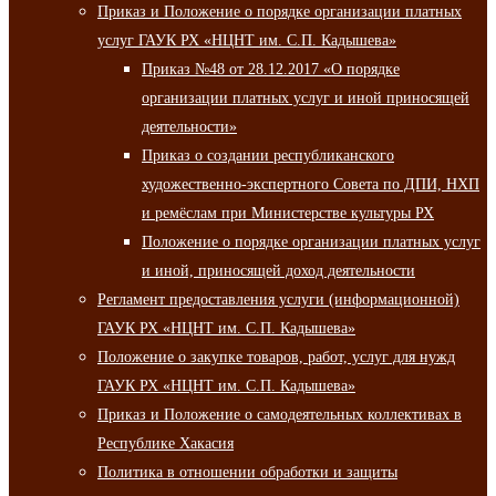
Приказ и Положение о порядке организации платных
услуг ГАУК РХ «НЦНТ им. С.П. Кадышева»
Приказ №48 от 28.12.2017 «О порядке
организации платных услуг и иной приносящей
деятельности»
Приказ о создании республиканского
художественно-экспертного Совета по ДПИ, НХП
и ремёслам при Министерстве культуры РХ
Положение о порядке организации платных услуг
и иной, приносящей доход деятельности
Регламент предоставления услуги (информационной)
ГАУК РХ «НЦНТ им. С.П. Кадышева»
Положение о закупке товаров, работ, услуг для нужд
ГАУК РХ «НЦНТ им. С.П. Кадышева»
Приказ и Положение о самодеятельных коллективах в
Республике Хакасия
Политика в отношении обработки и защиты