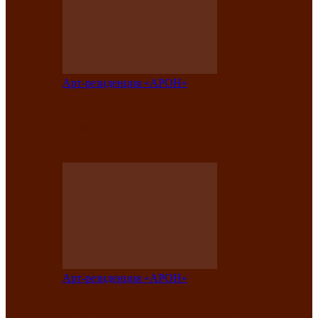
Арт-резиденция «АРОН»
Таланты Хакасии, Тывы и Алтая
представят свою национальную
культуру на фестивале…
Арт-резиденция «АРОН»
Арт-резиденция «АРОН» приглашает