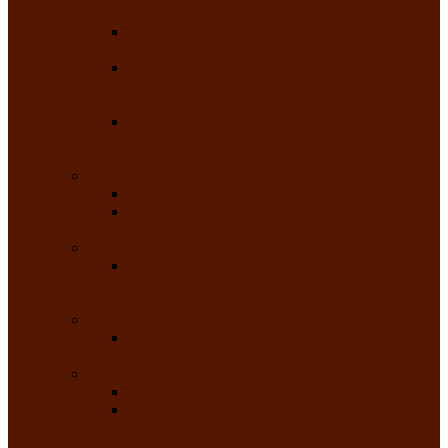
народного танца «Саяночка»
Образцовый ансамбль бального танца
«Тарина»
Заслуженный коллектив народного
творчества Российской Федерации
танцевальная студия «Ынархас»
Заслуженный коллектив народного
творчества России детская эстрадная студия
«Час ханат»
Театральные
Народный театр юного зрителя
Народная театральная студия «Горячие
сердца» Клуба инвалидов по зрению
Театр моды
Заслуженный коллектив народного
творчества Республики Хакасия театр моды
«Алтыр»
Эстрадные
Хакасская народная эстрадная группа
«Хайджи»
Любительские объединения
Республиканский фотоклуб «Саяны»
Любительское объединение по
традиционной культуре «Арба хоор» —
«Колесо времени»