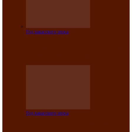
Год хакасского эпоса
Центру культуры и народного
творчества имени Кадышева присвоен
статус «национальный»
Год хакасского эпоса
В Хакасии определили лучших
исполнителей авторской песни «Хысхы