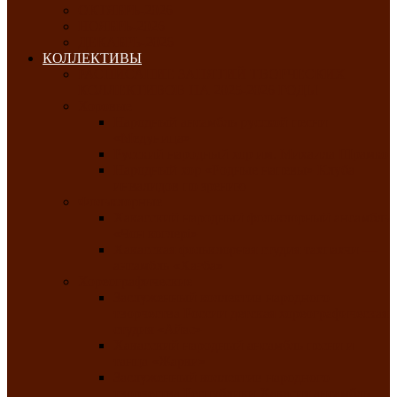
ОКТЯБРЬ-2026
НОЯБРЬ-2026
ДЕКАБРЬ-2026
КОЛЛЕКТИВЫ
РАСПИСАНИЕ ЗАНЯТИЙ ТВОРЧЕСКИХ
КОЛЛЕКТИВОВ НА 2025-2026 ГОДЫ
Хоровые
Народный ансамбль русской песни
«Медуница»
Русский народный хор им. Михаила Шрамко
Народный хор «Родные напевы» Клуба
инвалидов по зрению
Фольклорные
Хакасский народный фольклорный ансамбль
«Чон коглерi»
Хакасская фольклорная студия тахпахчи —
ансамбль «Хағба»
Хореографические
Заслуженный коллектив народного
творчества России детская хореографическая
студия «Айас»
Хакасский народный ансамбль песни и
танца «Жарки»
Заслуженный коллектив народного
творчества Республики Хакасия ансамбль