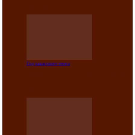
саӊнары-2021»
Год хакасского эпоса
В Центре культуры имени Кадышева
подвели итоги творческого проекта
«Вечера эпосов…