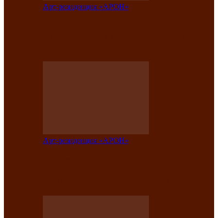
Арт-резиденция «АРОН»
Вокальная студия «Арон» приглашает
на премьерный концерт солистки
Елены Кызласовой
Арт-резиденция «АРОН»
Единство народов Саяно-Алтая: Гала-
концерт завершил Межрегиональный
фестиваль «Голос кочевника»