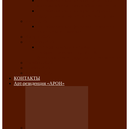
Республиканский конкурс национального
костюма «Алтын чазы»-«Золотая степь»
Республиканский конкурс на лучший
традиционный напиток «Айран пайы»
Июль 2026
Республиканский фестиваль семейного
творчества «Ромашка»
Август 2026
Сентябрь 2026
Республиканская выставка по
изобразительному и ДПИ, НХР и
фотоискусству «Традиции и современность»
Октябрь 2026
Ноябрь 2026
Декабрь 2026
КОНТАКТЫ
Арт-резиденция «АРОН»