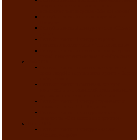
творчества детей ограниченными
возможностями здоровья «Мы всё можем!»
Республиканский фотоконкурс «Салют
Победы»
Республиканский конкурс чтецов «Поэзия
души»
Республиканский конкурс народно-
певческих коллективов «Родные напевы»
Республиканский фестиваль юмора среди
людей с нарушениями зрения «Море смеха»
Май 2026
Республиканский фестиваль творчества
среди людей с нарушениями зрения «Народу
победителю»
Республиканский фестиваль-конкурс
носителей и исполнителей традиционного
музыкального творчества «Айтыс»
Республиканский конкурс героических
сказаний имени С.П. Кадышева
Республиканский конкурс детского
творчества «Вот какое наше детство!»
Июнь 2026
Республиканский конкурс «Чайлаг»-
«Летняя усадьба»