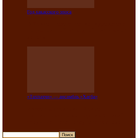
Год хакасского эпоса
В Хакасии состоится конкурс детской
национальной эстрадной песни «Час
ханат»
«Тахпахчи» — ансамбль «Хағба»
Известные тахпахчи Хакасии
приглашают на концерт любителей
традиционного народного тахпаха