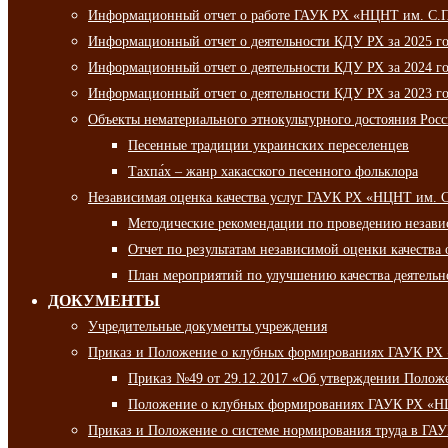
Информационный отчет о работе ГАУК РХ «НЦНТ им. С.П.
Информационный отчет о деятельности КДУ РХ за 2025 г
Информационный отчет о деятельности КДУ РХ за 2024 г
Информационный отчет о деятельности КДУ РХ за 2023 г
Объекты нематериального этнокультурного достояния Рос
Песенные традиции украинских переселенцев
Тахпа́х – жанр хакасского песенного фольклора
Независимая оценка качества услуг ГАУК РХ «НЦНТ им. 
Методические рекомендации по проведению независи
Отчет по результатам независимой оценки качества 
План мероприятий по улучшению качества деятельно
ДОКУМЕНТЫ
Учредительные документы учреждения
Приказ и Положение о клубных формированиях ГАУК РХ
Приказ №49 от 29.12.2017 «Об утверждении Полож
Положение о клубных формированиях ГАУК РХ «Н
Приказ и Положение о системе нормирования труда в Г