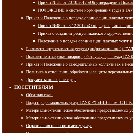
Приказ № 38 от 20.10.2017 «Об утверждении Полож
ПОЛОЖЕНИЕ о системе нормирования труда в ГАУ
Приказ и Положение о порядке организации платных ус
Приказ №48 от 28.12.2017 «О порядке организации
Приказ о создании республиканского художественн
Положение о порядке организации платных услуг и
Регламент предоставления услуги (информационной) ГА
Положение о закупке товаров, работ, услуг для нужд ГА
Приказ и Положение о самодеятельных коллективах в Рес
Политика в отношении обработки и защиты персональны
Документы по охране труда
ПОСЕТИТЕЛЯМ
Обратная связь
Виды предоставляемых услуг ГАУК РХ «НЦНТ им. С.П. К
Материально-техническое обеспечение предоставляемых 
Материально-техническое обеспечение предоставляемых 
Ограничения по ассортименту услуг