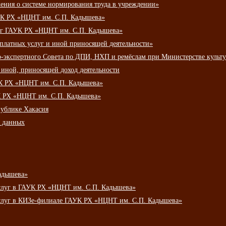
ения о системе нормирования труда в учреждении»
К РХ «НЦНТ им. С.П. Кадышева»
луг ГАУК РХ «НЦНТ им. С.П. Кадышева»
 платных услуг и иной приносящей деятельности»
о-экспертного Совета по ДПИ, НХП и ремёслам при Министерстве культ
 иной, приносящей доход деятельности
УК РХ «НЦНТ им. С.П. Кадышева»
УК РХ «НЦНТ им. С.П. Кадышева»
публике Хакасия
х данных
адышева»
услуг в ГАУК РХ «НЦНТ им. С.П. Кадышева»
услуг в КИЗе-филиале ГАУК РХ «НЦНТ им. С.П. Кадышева»