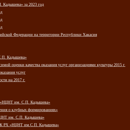
 Кадышева» за 2023 год
од
од
од
сийской Федерации на территории Республики Хакасия
С.П. Кадышева»
мой оценки качества оказания услуг организациями культуры 2015 г.
оказания услуг
сти на 2017 г.
 «НЦНТ им. С.П. Кадышева»
ения о клубных формированиях»
ЦНТ им. С.П. Кадышева»
АУК РХ «НЦНТ им.С.П. Кадышева»