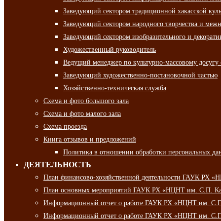
Заведующий сектором традиционной хакасской кул
Заведующий сектором народного творчества и межн
Заведующий сектором изобразительного и декорати
Художественный руководитель
Ведущий менеджер по культурно-массовому досугу 
Заведующий художественно-постановочной частью
Хозяйственно-техническая служба
Схема и фото большого зала
Схема и фото малого зала
Схема проезда
Книга отзывов и предложений
Политика в отношении обработки персональных да
ДЕЯТЕЛЬНОСТЬ
План финансово-хозяйственной деятельности ГАУК РХ «
План основных мероприятий ГАУК РХ «НЦНТ им. С.П. Ка
Информационный отчет о работе ГАУК РХ «НЦНТ им. С.П.
Информационный отчет о работе ГАУК РХ «НЦНТ им. С.П.