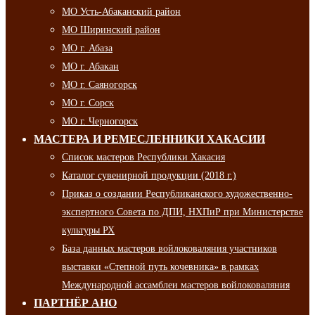
МО Усть-Абаканский район
МО Ширинский район
МО г. Абаза
МО г. Абакан
МО г. Саяногорск
МО г. Сорск
МО г. Черногорск
МАСТЕРА И РЕМЕСЛЕННИКИ ХАКАСИИ
Список мастеров Республики Хакасия
Каталог сувенирной продукции (2018 г.)
Приказ о создании Республиканского художественно-
экспертного Совета по ДПИ, НХПиР при Министерстве
культуры РХ
База данных мастеров войлоковаляния участников
выставки «Степной путь кочевника» в рамках
Международной ассамблеи мастеров войлоковаляния
ПАРТНЁР АНО