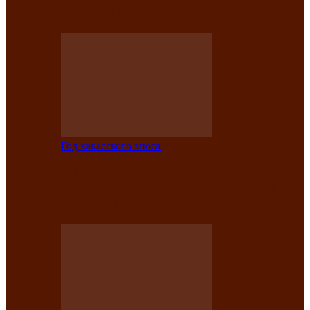
саӊнары-2021»
Год хакасского эпоса
В Центре культуры имени Кадышева
подвели итоги творческого проекта
«Вечера эпосов…