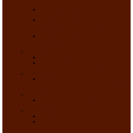
народного танца «Саяночка»
Образцовый ансамбль бального танца
«Тарина»
Заслуженный коллектив народного
творчества Российской Федерации
танцевальная студия «Ынархас»
Заслуженный коллектив народного
творчества России детская эстрадная студия
«Час ханат»
Театральные
Народный театр юного зрителя
Народная театральная студия «Горячие
сердца» Клуба инвалидов по зрению
Театр моды
Заслуженный коллектив народного
творчества Республики Хакасия театр моды
«Алтыр»
Эстрадные
Хакасская народная эстрадная группа
«Хайджи»
Любительские объединения
Республиканский фотоклуб «Саяны»
Любительское объединение по
традиционной культуре «Арба хоор» —
«Колесо времени»