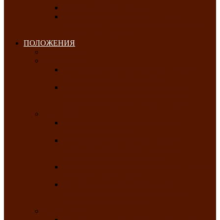
Клуб любителей чатхана
«Творческая мастерская» — студия
декоративно-прикладного искусства Клуба
инвалидов по зрению
ПОЛОЖЕНИЯ
Январь 2026
Февраль 2026
Республиканский молодёжный конкурс
«Здоровый выбор-твой выбор»
Республиканский фестиваль-конкурс
патриотической песни среди людей с
нарушениями зрения «Виват, Россия!»
Март 2026
Республиканская выставка-конкурс
«Сувениры Хакасии»
Республиканский конкурс игровых
программ «Кӱлӱк аттыӊ ойыннары» —
«Игры трудолюбивой лошади»
Межрегиональный конкурс русского танца
«Сибирское раздолье»
Республиканская выставка работ
самодеятельных художников «Часхы
оннерi»-«Краски весны»
Апрель 2026
Республиканская выставка изобразительного