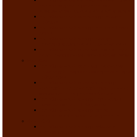
творчества детей ограниченными
возможностями здоровья «Мы всё можем!»
Республиканский фотоконкурс «Салют
Победы»
Республиканский конкурс чтецов «Поэзия
души»
Республиканский конкурс народно-
певческих коллективов «Родные напевы»
Республиканский фестиваль юмора среди
людей с нарушениями зрения «Море смеха»
Май 2026
Республиканский фестиваль творчества
среди людей с нарушениями зрения «Народу
победителю»
Республиканский фестиваль-конкурс
носителей и исполнителей традиционного
музыкального творчества «Айтыс»
Республиканский конкурс героических
сказаний имени С.П. Кадышева
Республиканский конкурс детского
творчества «Вот какое наше детство!»
Июнь 2026
Республиканский конкурс «Чайлаг»-
«Летняя усадьба»