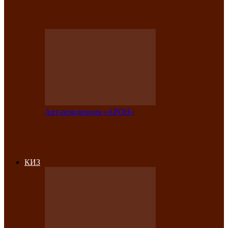
на праздничный концерт в честь Дня
рождения
Арт-резиденция «АРОН»
Фестиваль «Голос кочевника» вновь
объединит народы Саяно-Алтая
КИЗ