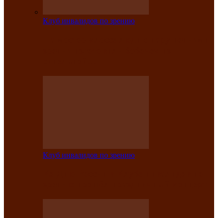
Клуб инвалидов по зрению
На мастер‑классе люди с нарушениями
зрения изготовили бабочек из
синельной…
Клуб инвалидов по зрению
Ко Дню России в Клубе инвалидов по
зрению прошёл праздничный концерт