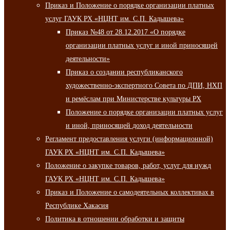
Приказ и Положение о порядке организации платных
услуг ГАУК РХ «НЦНТ им. С.П. Кадышева»
Приказ №48 от 28.12.2017 «О порядке
организации платных услуг и иной приносящей
деятельности»
Приказ о создании республиканского
художественно-экспертного Совета по ДПИ, НХП
и ремёслам при Министерстве культуры РХ
Положение о порядке организации платных услуг
и иной, приносящей доход деятельности
Регламент предоставления услуги (информационной)
ГАУК РХ «НЦНТ им. С.П. Кадышева»
Положение о закупке товаров, работ, услуг для нужд
ГАУК РХ «НЦНТ им. С.П. Кадышева»
Приказ и Положение о самодеятельных коллективах в
Республике Хакасия
Политика в отношении обработки и защиты