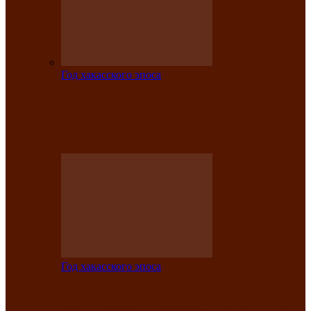
Год хакасского эпоса
Центру культуры и народного
творчества имени Кадышева присвоен
статус «национальный»
Год хакасского эпоса
В Хакасии определили лучших
исполнителей авторской песни «Хысхы