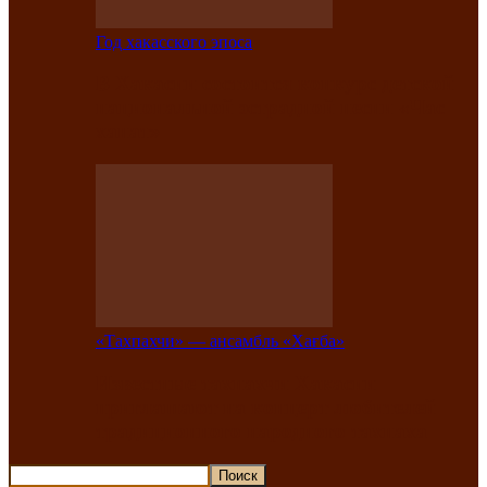
Год хакасского эпоса
В Хакасии состоится конкурс детской
национальной эстрадной песни «Час
ханат»
«Тахпахчи» — ансамбль «Хағба»
Известные тахпахчи Хакасии
приглашают на концерт любителей
традиционного народного тахпаха