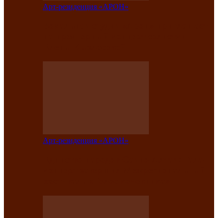
Арт-резиденция «АРОН»
Вокальная студия «Арон» приглашает
на премьерный концерт солистки
Елены Кызласовой
Арт-резиденция «АРОН»
Единство народов Саяно-Алтая: Гала-
концерт завершил Межрегиональный
фестиваль «Голос кочевника»