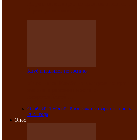
Клубе инвалидов по зрению прошёл 13-
й республиканский…
Клуб инвалидов по зрению
Участники Клуба инвалидов по зрению
заняли призовые места во
Всероссийской…
Отчёт ИТЛ «Особый взгляд» с января по апрель
2023 года
Эпос