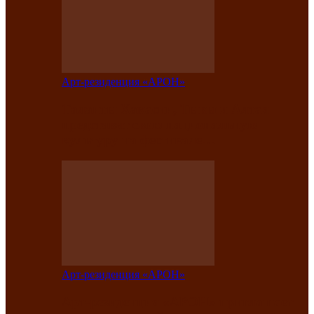
Арт-резиденция «АРОН»
Таланты Хакасии, Тывы и Алтая
представят свою национальную
культуру на фестивале…
Арт-резиденция «АРОН»
Арт-резиденция «АРОН» приглашает