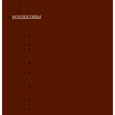
ОКТЯБРЬ-2026
НОЯБРЬ-2026
ДЕКАБРЬ-2026
КОЛЛЕКТИВЫ
РАСПИСАНИЕ ЗАНЯТИЙ ТВОРЧЕСКИХ
КОЛЛЕКТИВОВ НА 2025-2026 ГОДЫ
Хоровые
Народный ансамбль русской песни
«Медуница»
Русский народный хор им. Михаила Шрамко
Народный хор «Родные напевы» Клуба
инвалидов по зрению
Фольклорные
Хакасский народный фольклорный ансамбль
«Чон коглерi»
Хакасская фольклорная студия тахпахчи —
ансамбль «Хағба»
Хореографические
Заслуженный коллектив народного
творчества России детская хореографическая
студия «Айас»
Хакасский народный ансамбль песни и
танца «Жарки»
Заслуженный коллектив народного
творчества Республики Хакасия ансамбль