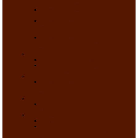
народного танца «Саяночка»
Образцовый ансамбль бального танца
«Тарина»
Заслуженный коллектив народного
творчества Российской Федерации
танцевальная студия «Ынархас»
Заслуженный коллектив народного
творчества России детская эстрадная студия
«Час ханат»
Театральные
Народный театр юного зрителя
Народная театральная студия «Горячие
сердца» Клуба инвалидов по зрению
Театр моды
Заслуженный коллектив народного
творчества Республики Хакасия театр моды
«Алтыр»
Эстрадные
Хакасская народная эстрадная группа
«Хайджи»
Любительские объединения
Республиканский фотоклуб «Саяны»
Любительское объединение по
традиционной культуре «Арба хоор» —
«Колесо времени»