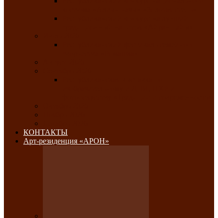
Республиканский конкурс национального
костюма «Алтын чазы»-«Золотая степь»
Республиканский конкурс на лучший
традиционный напиток «Айран пайы»
Июль 2026
Республиканский фестиваль семейного
творчества «Ромашка»
Август 2026
Сентябрь 2026
Республиканская выставка по
изобразительному и ДПИ, НХР и
фотоискусству «Традиции и современность»
Октябрь 2026
Ноябрь 2026
Декабрь 2026
КОНТАКТЫ
Арт-резиденция «АРОН»