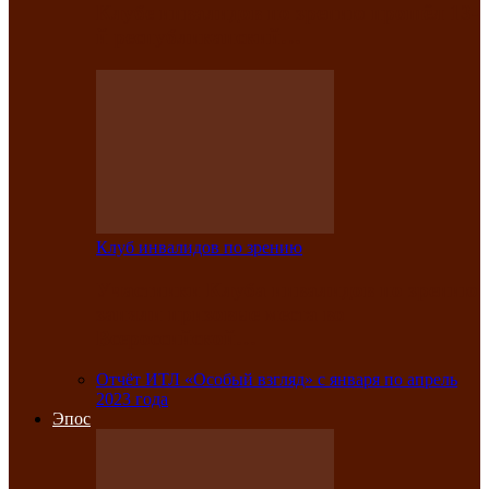
Клубе инвалидов по зрению прошёл 13-
й республиканский…
Клуб инвалидов по зрению
Участники Клуба инвалидов по зрению
заняли призовые места во
Всероссийской…
Отчёт ИТЛ «Особый взгляд» с января по апрель
2023 года
Эпос