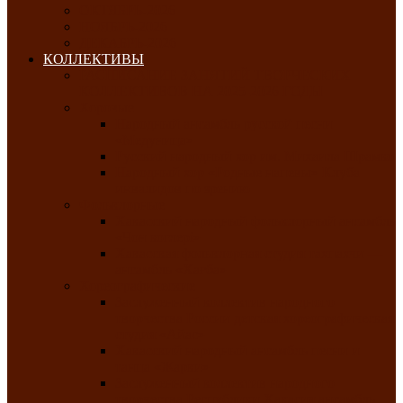
ОКТЯБРЬ-2026
НОЯБРЬ-2026
ДЕКАБРЬ-2026
КОЛЛЕКТИВЫ
РАСПИСАНИЕ ЗАНЯТИЙ ТВОРЧЕСКИХ
КОЛЛЕКТИВОВ НА 2025-2026 ГОДЫ
Хоровые
Народный ансамбль русской песни
«Медуница»
Русский народный хор им. Михаила Шрамко
Народный хор «Родные напевы» Клуба
инвалидов по зрению
Фольклорные
Хакасский народный фольклорный ансамбль
«Чон коглерi»
Хакасская фольклорная студия тахпахчи —
ансамбль «Хағба»
Хореографические
Заслуженный коллектив народного
творчества России детская хореографическая
студия «Айас»
Хакасский народный ансамбль песни и
танца «Жарки»
Заслуженный коллектив народного
творчества Республики Хакасия ансамбль