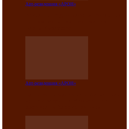
Арт-резиденция «АРОН»
Вокальная студия «Арон» приглашает
на премьерный концерт солистки
Елены Кызласовой
Арт-резиденция «АРОН»
Единство народов Саяно-Алтая: Гала-
концерт завершил Межрегиональный
фестиваль «Голос кочевника»