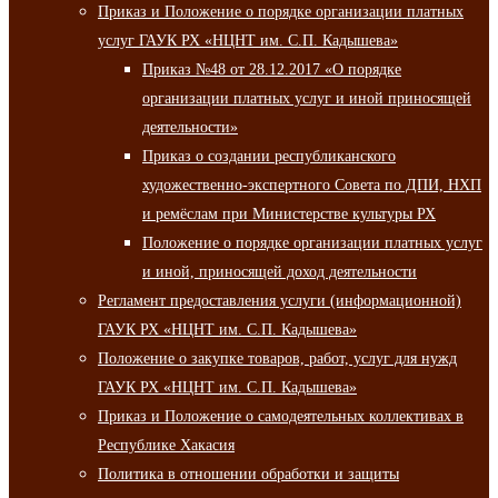
Приказ и Положение о порядке организации платных
услуг ГАУК РХ «НЦНТ им. С.П. Кадышева»
Приказ №48 от 28.12.2017 «О порядке
организации платных услуг и иной приносящей
деятельности»
Приказ о создании республиканского
художественно-экспертного Совета по ДПИ, НХП
и ремёслам при Министерстве культуры РХ
Положение о порядке организации платных услуг
и иной, приносящей доход деятельности
Регламент предоставления услуги (информационной)
ГАУК РХ «НЦНТ им. С.П. Кадышева»
Положение о закупке товаров, работ, услуг для нужд
ГАУК РХ «НЦНТ им. С.П. Кадышева»
Приказ и Положение о самодеятельных коллективах в
Республике Хакасия
Политика в отношении обработки и защиты