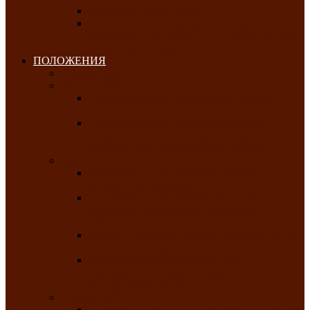
Клуб любителей чатхана
«Творческая мастерская» — студия
декоративно-прикладного искусства Клуба
инвалидов по зрению
ПОЛОЖЕНИЯ
Январь 2026
Февраль 2026
Республиканский молодёжный конкурс
«Здоровый выбор-твой выбор»
Республиканский фестиваль-конкурс
патриотической песни среди людей с
нарушениями зрения «Виват, Россия!»
Март 2026
Республиканская выставка-конкурс
«Сувениры Хакасии»
Республиканский конкурс игровых
программ «Кӱлӱк аттыӊ ойыннары» —
«Игры трудолюбивой лошади»
Межрегиональный конкурс русского танца
«Сибирское раздолье»
Республиканская выставка работ
самодеятельных художников «Часхы
оннерi»-«Краски весны»
Апрель 2026
Республиканская выставка изобразительного