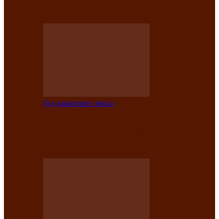
саӊнары-2021»
Год хакасского эпоса
В Центре культуры имени Кадышева
подвели итоги творческого проекта
«Вечера эпосов…