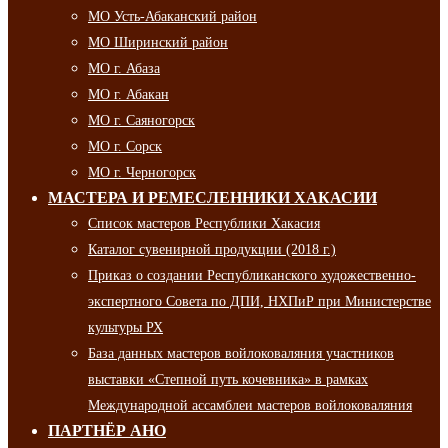
МО Усть-Абаканский район
МО Ширинский район
МО г. Абаза
МО г. Абакан
МО г. Саяногорск
МО г. Сорск
МО г. Черногорск
МАСТЕРА И РЕМЕСЛЕННИКИ ХАКАСИИ
Список мастеров Республики Хакасия
Каталог сувенирной продукции (2018 г.)
Приказ о создании Республиканского художественно-
экспертного Совета по ДПИ, НХПиР при Министерстве
культуры РХ
База данных мастеров войлоковаляния участников
выставки «Степной путь кочевника» в рамках
Международной ассамблеи мастеров войлоковаляния
ПАРТНЁР АНО