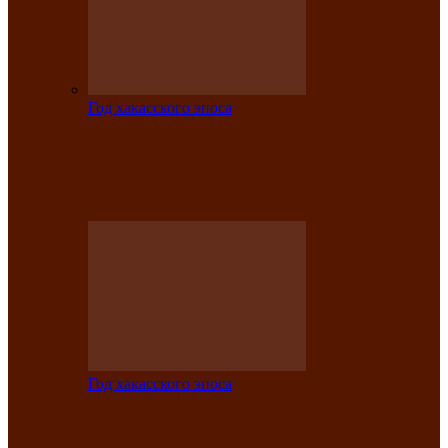
Год хакасского эпоса
Центру культуры и народного
творчества имени Кадышева присвоен
статус «национальный»
Год хакасского эпоса
В Хакасии определили лучших
исполнителей авторской песни «Хысхы