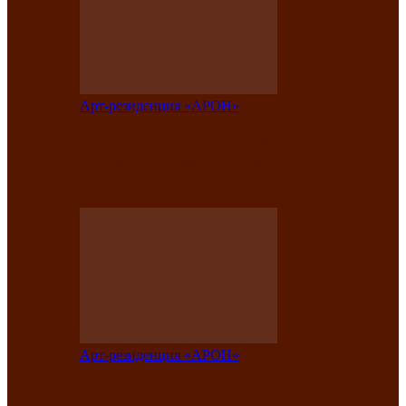
Арт-резиденция «АРОН»
Таланты Хакасии, Тывы и Алтая
представят свою национальную
культуру на фестивале…
Арт-резиденция «АРОН»
Арт-резиденция «АРОН» приглашает