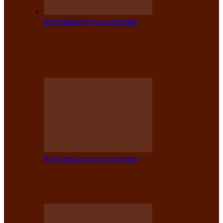
Клуб инвалидов по зрению
На мастер‑классе люди с нарушениями
зрения изготовили бабочек из
синельной…
Клуб инвалидов по зрению
Ко Дню России в Клубе инвалидов по
зрению прошёл праздничный концерт