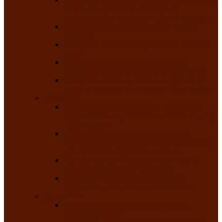
творчества детей ограниченными
возможностями здоровья «Мы всё можем!»
Республиканский фотоконкурс «Салют
Победы»
Республиканский конкурс чтецов «Поэзия
души»
Республиканский конкурс народно-
певческих коллективов «Родные напевы»
Республиканский фестиваль юмора среди
людей с нарушениями зрения «Море смеха»
Май 2026
Республиканский фестиваль творчества
среди людей с нарушениями зрения «Народу
победителю»
Республиканский фестиваль-конкурс
носителей и исполнителей традиционного
музыкального творчества «Айтыс»
Республиканский конкурс героических
сказаний имени С.П. Кадышева
Республиканский конкурс детского
творчества «Вот какое наше детство!»
Июнь 2026
Республиканский конкурс «Чайлаг»-
«Летняя усадьба»