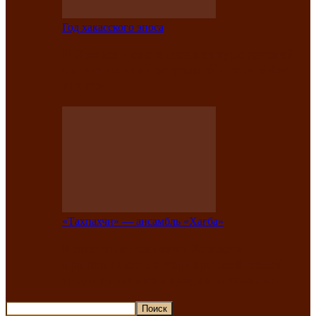
Год хакасского эпоса
В Хакасии состоится конкурс детской
национальной эстрадной песни «Час
ханат»
«Тахпахчи» — ансамбль «Хағба»
Известные тахпахчи Хакасии
приглашают на концерт любителей
традиционного народного тахпаха