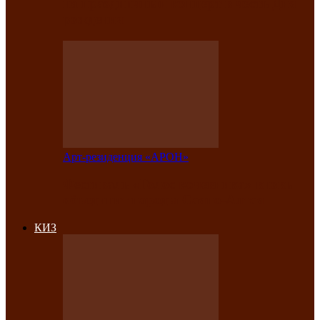
на праздничный концерт в честь Дня
рождения
Арт-резиденция «АРОН»
Фестиваль «Голос кочевника» вновь
объединит народы Саяно-Алтая
КИЗ