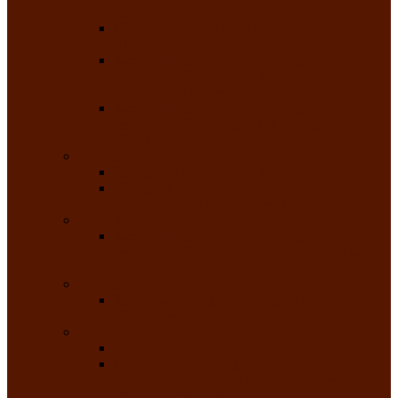
народного танца «Саяночка»
Образцовый ансамбль бального танца
«Тарина»
Заслуженный коллектив народного
творчества Российской Федерации
танцевальная студия «Ынархас»
Заслуженный коллектив народного
творчества России детская эстрадная студия
«Час ханат»
Театральные
Народный театр юного зрителя
Народная театральная студия «Горячие
сердца» Клуба инвалидов по зрению
Театр моды
Заслуженный коллектив народного
творчества Республики Хакасия театр моды
«Алтыр»
Эстрадные
Хакасская народная эстрадная группа
«Хайджи»
Любительские объединения
Республиканский фотоклуб «Саяны»
Любительское объединение по
традиционной культуре «Арба хоор» —
«Колесо времени»