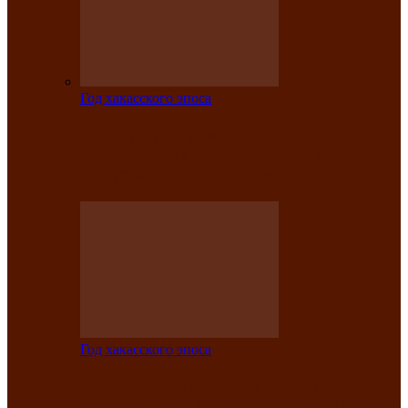
Год хакасского эпоса
Центру культуры и народного
творчества имени Кадышева присвоен
статус «национальный»
Год хакасского эпоса
В Хакасии определили лучших
исполнителей авторской песни «Хысхы