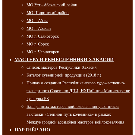
МО Усть-Абаканский район
МО Ширинский район
МО г. Абаза
МО г. Абакан
МО г. Саяногорск
МО г. Сорск
МО г. Черногорск
МАСТЕРА И РЕМЕСЛЕННИКИ ХАКАСИИ
Список мастеров Республики Хакасия
Каталог сувенирной продукции (2018 г.)
Приказ о создании Республиканского художественно-
экспертного Совета по ДПИ, НХПиР при Министерстве
культуры РХ
База данных мастеров войлоковаляния участников
выставки «Степной путь кочевника» в рамках
Международной ассамблеи мастеров войлоковаляния
ПАРТНЁР АНО