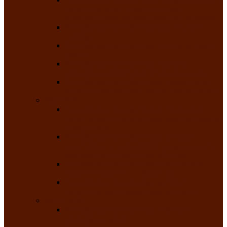
творчества детей ограниченными
возможностями здоровья «Мы всё можем!»
Республиканский фотоконкурс «Салют
Победы»
Республиканский конкурс чтецов «Поэзия
души»
Республиканский конкурс народно-
певческих коллективов «Родные напевы»
Республиканский фестиваль юмора среди
людей с нарушениями зрения «Море смеха»
Май 2026
Республиканский фестиваль творчества
среди людей с нарушениями зрения «Народу
победителю»
Республиканский фестиваль-конкурс
носителей и исполнителей традиционного
музыкального творчества «Айтыс»
Республиканский конкурс героических
сказаний имени С.П. Кадышева
Республиканский конкурс детского
творчества «Вот какое наше детство!»
Июнь 2026
Республиканский конкурс «Чайлаг»-
«Летняя усадьба»