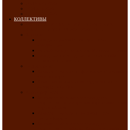
ОКТЯБРЬ-2026
НОЯБРЬ-2026
ДЕКАБРЬ-2026
КОЛЛЕКТИВЫ
РАСПИСАНИЕ ЗАНЯТИЙ ТВОРЧЕСКИХ
КОЛЛЕКТИВОВ НА 2025-2026 ГОДЫ
Хоровые
Народный ансамбль русской песни
«Медуница»
Русский народный хор им. Михаила Шрамко
Народный хор «Родные напевы» Клуба
инвалидов по зрению
Фольклорные
Хакасский народный фольклорный ансамбль
«Чон коглерi»
Хакасская фольклорная студия тахпахчи —
ансамбль «Хағба»
Хореографические
Заслуженный коллектив народного
творчества России детская хореографическая
студия «Айас»
Хакасский народный ансамбль песни и
танца «Жарки»
Заслуженный коллектив народного
творчества Республики Хакасия ансамбль