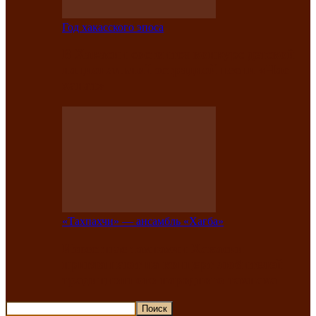
Год хакасского эпоса
В Хакасии состоится конкурс детской
национальной эстрадной песни «Час
ханат»
«Тахпахчи» — ансамбль «Хағба»
Известные тахпахчи Хакасии
приглашают на концерт любителей
традиционного народного тахпаха