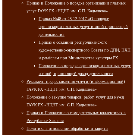
Приказ и Положение о порядке организации платных
услуг ГАУК РХ «НЦНТ им. С.П. Кадышева»
Приказ №48 от 28.12.2017 «О порядке
организации платных услуг и иной приносящей
деятельности»
Приказ о создании республиканского
художественно-экспертного Совета по ДПИ, НХП
и ремёслам при Министерстве культуры РХ
Положение о порядке организации платных услуг
и иной, приносящей доход деятельности
Регламент предоставления услуги (информационной)
ГАУК РХ «НЦНТ им. С.П. Кадышева»
Положение о закупке товаров, работ, услуг для нужд
ГАУК РХ «НЦНТ им. С.П. Кадышева»
Приказ и Положение о самодеятельных коллективах в
Республике Хакасия
Политика в отношении обработки и защиты