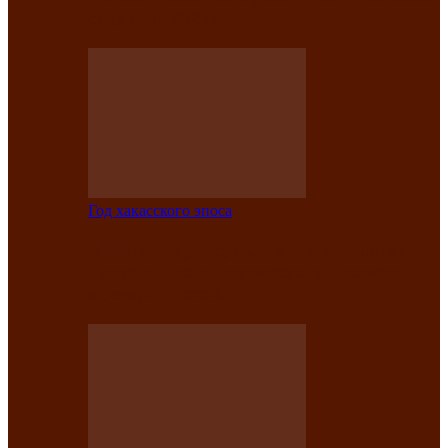
саӊнары-2021»
Год хакасского эпоса
В Центре культуры имени Кадышева
подвели итоги творческого проекта
«Вечера эпосов…