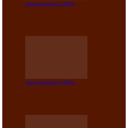
Арт-резиденция «АРОН»
Вокальная студия «Арон» приглашает
на премьерный концерт солистки
Елены Кызласовой
Арт-резиденция «АРОН»
Единство народов Саяно-Алтая: Гала-
концерт завершил Межрегиональный
фестиваль «Голос кочевника»