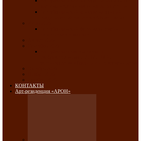
Республиканский конкурс национального
костюма «Алтын чазы»-«Золотая степь»
Республиканский конкурс на лучший
традиционный напиток «Айран пайы»
Июль 2026
Республиканский фестиваль семейного
творчества «Ромашка»
Август 2026
Сентябрь 2026
Республиканская выставка по
изобразительному и ДПИ, НХР и
фотоискусству «Традиции и современность»
Октябрь 2026
Ноябрь 2026
Декабрь 2026
КОНТАКТЫ
Арт-резиденция «АРОН»