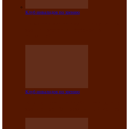
Клуб инвалидов по зрению
На мастер‑классе люди с нарушениями
зрения изготовили бабочек из
синельной…
Клуб инвалидов по зрению
Ко Дню России в Клубе инвалидов по
зрению прошёл праздничный концерт