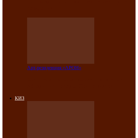
на праздничный концерт в честь Дня
рождения
Арт-резиденция «АРОН»
Фестиваль «Голос кочевника» вновь
объединит народы Саяно-Алтая
КИЗ