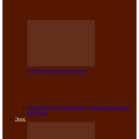
Клубе инвалидов по зрению прошёл 13-
й республиканский…
Клуб инвалидов по зрению
Участники Клуба инвалидов по зрению
заняли призовые места во
Всероссийской…
Отчёт ИТЛ «Особый взгляд» с января по апрель
2023 года
Эпос