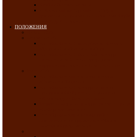
Клуб любителей чатхана
«Творческая мастерская» — студия
декоративно-прикладного искусства Клуба
инвалидов по зрению
ПОЛОЖЕНИЯ
Январь 2026
Февраль 2026
Республиканский молодёжный конкурс
«Здоровый выбор-твой выбор»
Республиканский фестиваль-конкурс
патриотической песни среди людей с
нарушениями зрения «Виват, Россия!»
Март 2026
Республиканская выставка-конкурс
«Сувениры Хакасии»
Республиканский конкурс игровых
программ «Кӱлӱк аттыӊ ойыннары» —
«Игры трудолюбивой лошади»
Межрегиональный конкурс русского танца
«Сибирское раздолье»
Республиканская выставка работ
самодеятельных художников «Часхы
оннерi»-«Краски весны»
Апрель 2026
Республиканская выставка изобразительного