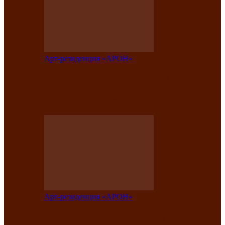
Арт-резиденция «АРОН»
Таланты Хакасии, Тывы и Алтая
представят свою национальную
культуру на фестивале…
Арт-резиденция «АРОН»
Арт-резиденция «АРОН» приглашает