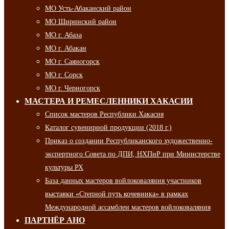
МО Усть-Абаканский район
МО Ширинский район
МО г. Абаза
МО г. Абакан
МО г. Саяногорск
МО г. Сорск
МО г. Черногорск
МАСТЕРА И РЕМЕСЛЕННИКИ ХАКАСИИ
Список мастеров Республики Хакасия
Каталог сувенирной продукции (2018 г.)
Приказ о создании Республиканского художественно-
экспертного Совета по ДПИ, НХПиР при Министерстве
культуры РХ
База данных мастеров войлоковаляния участников
выставки «Степной путь кочевника» в рамках
Международной ассамблеи мастеров войлоковаляния
ПАРТНЁР АНО