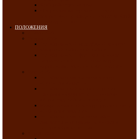
Клуб любителей чатхана
«Творческая мастерская» — студия
декоративно-прикладного искусства Клуба
инвалидов по зрению
ПОЛОЖЕНИЯ
Январь 2026
Февраль 2026
Республиканский молодёжный конкурс
«Здоровый выбор-твой выбор»
Республиканский фестиваль-конкурс
патриотической песни среди людей с
нарушениями зрения «Виват, Россия!»
Март 2026
Республиканская выставка-конкурс
«Сувениры Хакасии»
Республиканский конкурс игровых
программ «Кӱлӱк аттыӊ ойыннары» —
«Игры трудолюбивой лошади»
Межрегиональный конкурс русского танца
«Сибирское раздолье»
Республиканская выставка работ
самодеятельных художников «Часхы
оннерi»-«Краски весны»
Апрель 2026
Республиканская выставка изобразительного