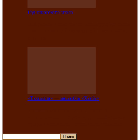
Год хакасского эпоса
В Хакасии состоится конкурс детской
национальной эстрадной песни «Час
ханат»
«Тахпахчи» — ансамбль «Хағба»
Известные тахпахчи Хакасии
приглашают на концерт любителей
традиционного народного тахпаха