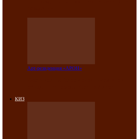
на праздничный концерт в честь Дня
рождения
Арт-резиденция «АРОН»
Фестиваль «Голос кочевника» вновь
объединит народы Саяно-Алтая
КИЗ