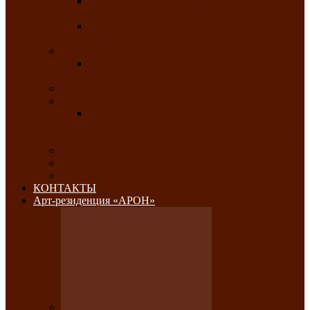
Республиканский конкурс национального
костюма «Алтын чазы»-«Золотая степь»
Республиканский конкурс на лучший
традиционный напиток «Айран пайы»
Июль 2026
Республиканский фестиваль семейного
творчества «Ромашка»
Август 2026
Сентябрь 2026
Республиканская выставка по
изобразительному и ДПИ, НХР и
фотоискусству «Традиции и современность»
Октябрь 2026
Ноябрь 2026
Декабрь 2026
КОНТАКТЫ
Арт-резиденция «АРОН»