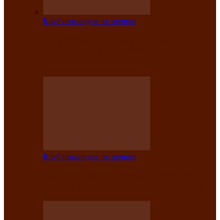
Клуб инвалидов по зрению
На мастер‑классе люди с нарушениями
зрения изготовили бабочек из
синельной…
Клуб инвалидов по зрению
Ко Дню России в Клубе инвалидов по
зрению прошёл праздничный концерт