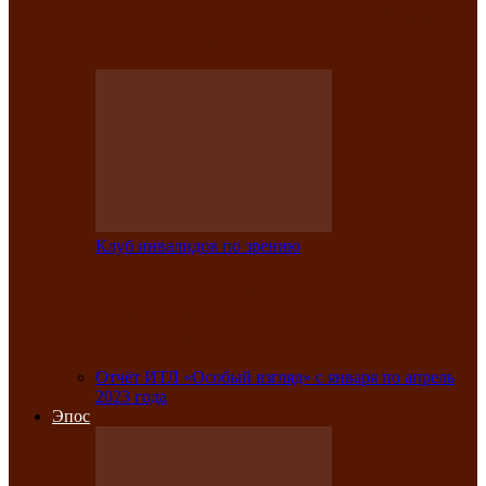
Клубе инвалидов по зрению прошёл 13-
й республиканский…
Клуб инвалидов по зрению
Участники Клуба инвалидов по зрению
заняли призовые места во
Всероссийской…
Отчёт ИТЛ «Особый взгляд» с января по апрель
2023 года
Эпос