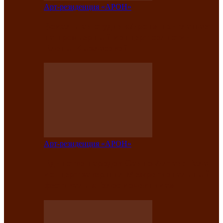
Арт-резиденция «АРОН»
Вокальная студия «Арон» приглашает
на премьерный концерт солистки
Елены Кызласовой
Арт-резиденция «АРОН»
Единство народов Саяно-Алтая: Гала-
концерт завершил Межрегиональный
фестиваль «Голос кочевника»