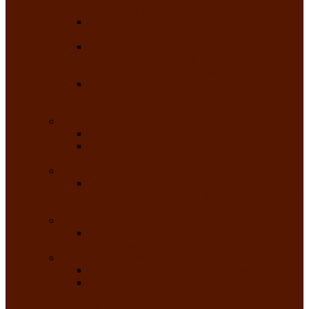
народного танца «Саяночка»
Образцовый ансамбль бального танца
«Тарина»
Заслуженный коллектив народного
творчества Российской Федерации
танцевальная студия «Ынархас»
Заслуженный коллектив народного
творчества России детская эстрадная студия
«Час ханат»
Театральные
Народный театр юного зрителя
Народная театральная студия «Горячие
сердца» Клуба инвалидов по зрению
Театр моды
Заслуженный коллектив народного
творчества Республики Хакасия театр моды
«Алтыр»
Эстрадные
Хакасская народная эстрадная группа
«Хайджи»
Любительские объединения
Республиканский фотоклуб «Саяны»
Любительское объединение по
традиционной культуре «Арба хоор» —
«Колесо времени»