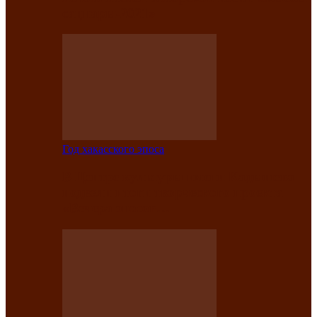
саӊнары-2021»
Год хакасского эпоса
В Центре культуры имени Кадышева
подвели итоги творческого проекта
«Вечера эпосов…