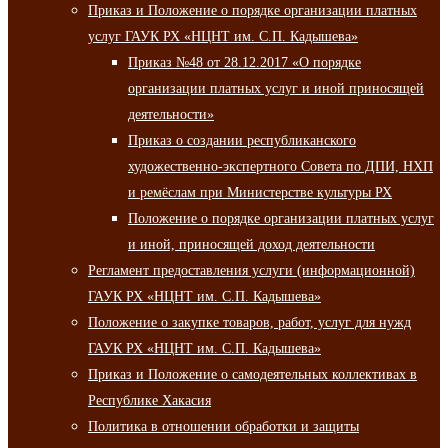
Приказ и Положение о порядке организации платных
услуг ГАУК РХ «НЦНТ им. С.П. Кадышева»
Приказ №48 от 28.12.2017 «О порядке
организации платных услуг и иной приносящей
деятельности»
Приказ о создании республиканского
художественно-экспертного Совета по ДПИ, НХП
и ремёслам при Министерстве культуры РХ
Положение о порядке организации платных услуг
и иной, приносящей доход деятельности
Регламент предоставления услуги (информационной)
ГАУК РХ «НЦНТ им. С.П. Кадышева»
Положение о закупке товаров, работ, услуг для нужд
ГАУК РХ «НЦНТ им. С.П. Кадышева»
Приказ и Положение о самодеятельных коллективах в
Республике Хакасия
Политика в отношении обработки и защиты