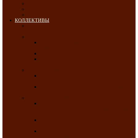
ОКТЯБРЬ-2026
НОЯБРЬ-2026
ДЕКАБРЬ-2026
КОЛЛЕКТИВЫ
РАСПИСАНИЕ ЗАНЯТИЙ ТВОРЧЕСКИХ
КОЛЛЕКТИВОВ НА 2025-2026 ГОДЫ
Хоровые
Народный ансамбль русской песни
«Медуница»
Русский народный хор им. Михаила Шрамко
Народный хор «Родные напевы» Клуба
инвалидов по зрению
Фольклорные
Хакасский народный фольклорный ансамбль
«Чон коглерi»
Хакасская фольклорная студия тахпахчи —
ансамбль «Хағба»
Хореографические
Заслуженный коллектив народного
творчества России детская хореографическая
студия «Айас»
Хакасский народный ансамбль песни и
танца «Жарки»
Заслуженный коллектив народного
творчества Республики Хакасия ансамбль