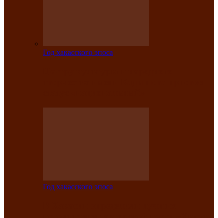
Год хакасского эпоса
Центру культуры и народного
творчества имени Кадышева присвоен
статус «национальный»
Год хакасского эпоса
В Хакасии определили лучших
исполнителей авторской песни «Хысхы