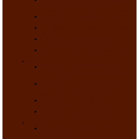
творчества детей ограниченными
возможностями здоровья «Мы всё можем!»
Республиканский фотоконкурс «Салют
Победы»
Республиканский конкурс чтецов «Поэзия
души»
Республиканский конкурс народно-
певческих коллективов «Родные напевы»
Республиканский фестиваль юмора среди
людей с нарушениями зрения «Море смеха»
Май 2026
Республиканский фестиваль творчества
среди людей с нарушениями зрения «Народу
победителю»
Республиканский фестиваль-конкурс
носителей и исполнителей традиционного
музыкального творчества «Айтыс»
Республиканский конкурс героических
сказаний имени С.П. Кадышева
Республиканский конкурс детского
творчества «Вот какое наше детство!»
Июнь 2026
Республиканский конкурс «Чайлаг»-
«Летняя усадьба»