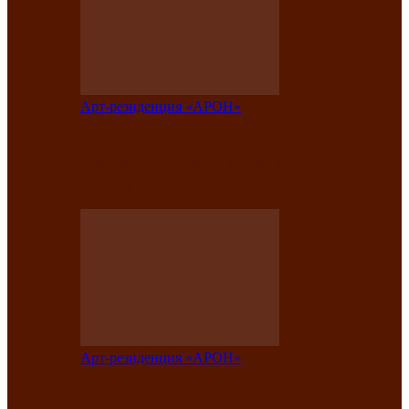
Арт-резиденция «АРОН»
Таланты Хакасии, Тывы и Алтая
представят свою национальную
культуру на фестивале…
Арт-резиденция «АРОН»
Арт-резиденция «АРОН» приглашает