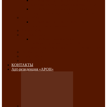
Республиканский конкурс национального
костюма «Алтын чазы»-«Золотая степь»
Республиканский конкурс на лучший
традиционный напиток «Айран пайы»
Июль 2026
Республиканский фестиваль семейного
творчества «Ромашка»
Август 2026
Сентябрь 2026
Республиканская выставка по
изобразительному и ДПИ, НХР и
фотоискусству «Традиции и современность»
Октябрь 2026
Ноябрь 2026
Декабрь 2026
КОНТАКТЫ
Арт-резиденция «АРОН»