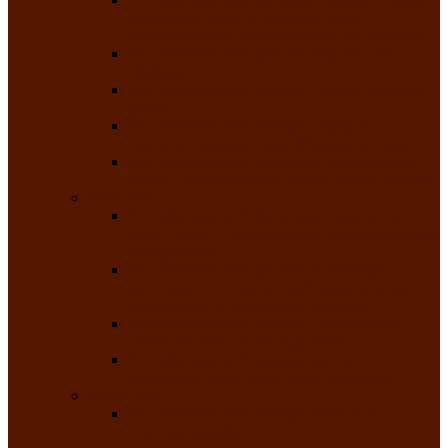
творчества детей ограниченными
возможностями здоровья «Мы всё можем!»
Республиканский фотоконкурс «Салют
Победы»
Республиканский конкурс чтецов «Поэзия
души»
Республиканский конкурс народно-
певческих коллективов «Родные напевы»
Республиканский фестиваль юмора среди
людей с нарушениями зрения «Море смеха»
Май 2026
Республиканский фестиваль творчества
среди людей с нарушениями зрения «Народу
победителю»
Республиканский фестиваль-конкурс
носителей и исполнителей традиционного
музыкального творчества «Айтыс»
Республиканский конкурс героических
сказаний имени С.П. Кадышева
Республиканский конкурс детского
творчества «Вот какое наше детство!»
Июнь 2026
Республиканский конкурс «Чайлаг»-
«Летняя усадьба»