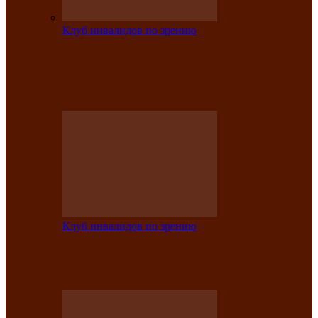
Клуб инвалидов по зрению
На мастер‑классе люди с нарушениями
зрения изготовили бабочек из
синельной…
Клуб инвалидов по зрению
Ко Дню России в Клубе инвалидов по
зрению прошёл праздничный концерт