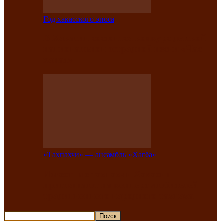
Год хакасского эпоса
В Хакасии состоится конкурс детской
национальной эстрадной песни «Час
ханат»
«Тахпахчи» — ансамбль «Хағба»
Известные тахпахчи Хакасии
приглашают на концерт любителей
традиционного народного тахпаха