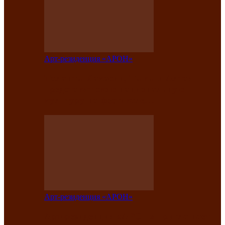
Арт-резиденция «АРОН»
Таланты Хакасии, Тывы и Алтая
представят свою национальную
культуру на фестивале…
Арт-резиденция «АРОН»
Арт-резиденция «АРОН» приглашает