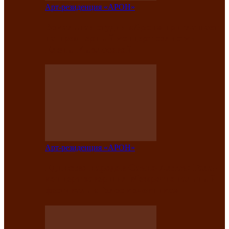
Арт-резиденция «АРОН»
Вокальная студия «Арон» приглашает
на премьерный концерт солистки
Елены Кызласовой
Арт-резиденция «АРОН»
Единство народов Саяно-Алтая: Гала-
концерт завершил Межрегиональный
фестиваль «Голос кочевника»