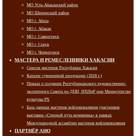
МО Усть-Абаканский район
МО Ширинский район
МО г. Абаза
МО г. Абакан
МО г. Саяногорск
МО г. Сорск
МО г. Черногорск
МАСТЕРА И РЕМЕСЛЕННИКИ ХАКАСИИ
Список мастеров Республики Хакасия
Каталог сувенирной продукции (2018 г.)
Приказ о создании Республиканского художественно-
экспертного Совета по ДПИ, НХПиР при Министерстве
культуры РХ
База данных мастеров войлоковаляния участников
выставки «Степной путь кочевника» в рамках
Международной ассамблеи мастеров войлоковаляния
ПАРТНЁР АНО