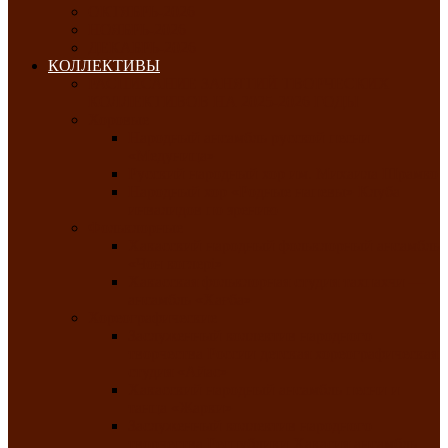
ОКТЯБРЬ-2026
НОЯБРЬ-2026
ДЕКАБРЬ-2026
КОЛЛЕКТИВЫ
РАСПИСАНИЕ ЗАНЯТИЙ ТВОРЧЕСКИХ
КОЛЛЕКТИВОВ НА 2025-2026 ГОДЫ
Хоровые
Народный ансамбль русской песни
«Медуница»
Русский народный хор им. Михаила Шрамко
Народный хор «Родные напевы» Клуба
инвалидов по зрению
Фольклорные
Хакасский народный фольклорный ансамбль
«Чон коглерi»
Хакасская фольклорная студия тахпахчи —
ансамбль «Хағба»
Хореографические
Заслуженный коллектив народного
творчества России детская хореографическая
студия «Айас»
Хакасский народный ансамбль песни и
танца «Жарки»
Заслуженный коллектив народного
творчества Республики Хакасия ансамбль