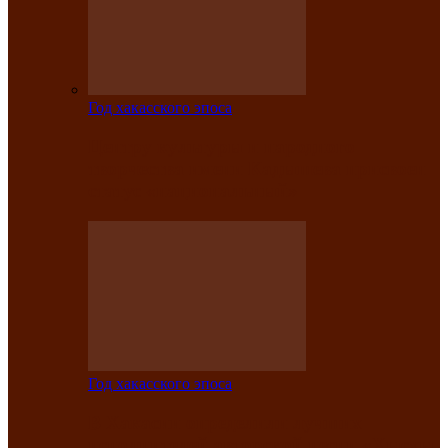
Год хакасского эпоса
Центру культуры и народного
творчества имени Кадышева присвоен
статус «национальный»
Год хакасского эпоса
В Хакасии определили лучших
исполнителей авторской песни «Хысхы