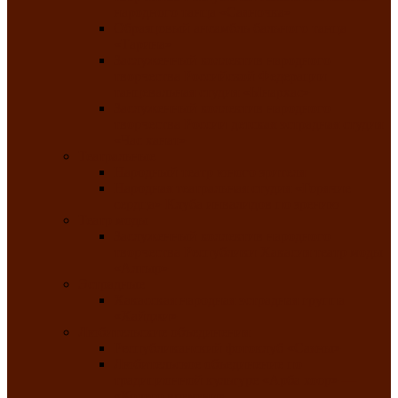
народного танца «Саяночка»
Образцовый ансамбль бального танца
«Тарина»
Заслуженный коллектив народного
творчества Российской Федерации
танцевальная студия «Ынархас»
Заслуженный коллектив народного
творчества России детская эстрадная студия
«Час ханат»
Театральные
Народный театр юного зрителя
Народная театральная студия «Горячие
сердца» Клуба инвалидов по зрению
Театр моды
Заслуженный коллектив народного
творчества Республики Хакасия театр моды
«Алтыр»
Эстрадные
Хакасская народная эстрадная группа
«Хайджи»
Любительские объединения
Республиканский фотоклуб «Саяны»
Любительское объединение по
традиционной культуре «Арба хоор» —
«Колесо времени»