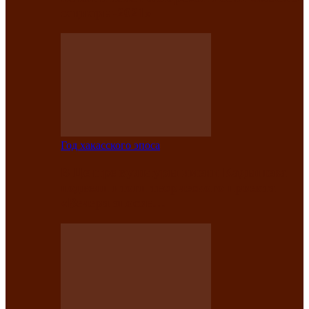
саӊнары-2021»
Год хакасского эпоса
В Центре культуры имени Кадышева
подвели итоги творческого проекта
«Вечера эпосов…