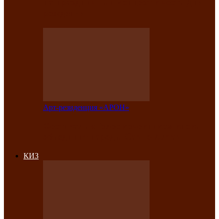
на праздничный концерт в честь Дня
рождения
Арт-резиденция «АРОН»
Фестиваль «Голос кочевника» вновь
объединит народы Саяно-Алтая
КИЗ