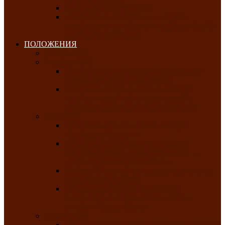
Клуб любителей чатхана
«Творческая мастерская» — студия
декоративно-прикладного искусства Клуба
инвалидов по зрению
ПОЛОЖЕНИЯ
Январь 2026
Февраль 2026
Республиканский молодёжный конкурс
«Здоровый выбор-твой выбор»
Республиканский фестиваль-конкурс
патриотической песни среди людей с
нарушениями зрения «Виват, Россия!»
Март 2026
Республиканская выставка-конкурс
«Сувениры Хакасии»
Республиканский конкурс игровых
программ «Кӱлӱк аттыӊ ойыннары» —
«Игры трудолюбивой лошади»
Межрегиональный конкурс русского танца
«Сибирское раздолье»
Республиканская выставка работ
самодеятельных художников «Часхы
оннерi»-«Краски весны»
Апрель 2026
Республиканская выставка изобразительного