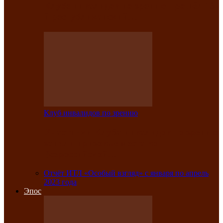
Клубе инвалидов по зрению прошёл 13-
й республиканский…
Клуб инвалидов по зрению
Участники Клуба инвалидов по зрению
заняли призовые места во
Всероссийской…
Отчёт ИТЛ «Особый взгляд» с января по апрель
2023 года
Эпос