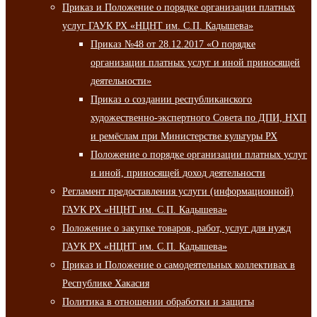
Приказ и Положение о порядке организации платных
услуг ГАУК РХ «НЦНТ им. С.П. Кадышева»
Приказ №48 от 28.12.2017 «О порядке
организации платных услуг и иной приносящей
деятельности»
Приказ о создании республиканского
художественно-экспертного Совета по ДПИ, НХП
и ремёслам при Министерстве культуры РХ
Положение о порядке организации платных услуг
и иной, приносящей доход деятельности
Регламент предоставления услуги (информационной)
ГАУК РХ «НЦНТ им. С.П. Кадышева»
Положение о закупке товаров, работ, услуг для нужд
ГАУК РХ «НЦНТ им. С.П. Кадышева»
Приказ и Положение о самодеятельных коллективах в
Республике Хакасия
Политика в отношении обработки и защиты