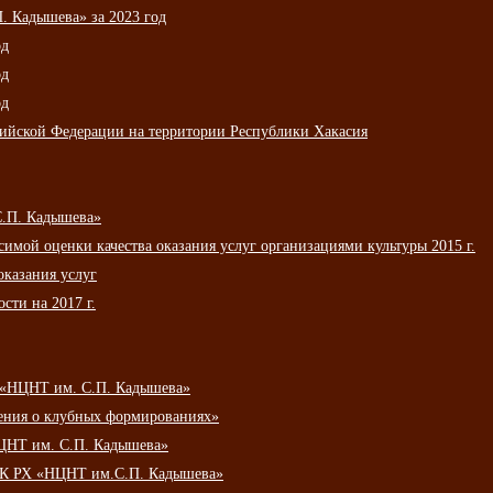
 Кадышева» за 2023 год
од
од
од
сийской Федерации на территории Республики Хакасия
С.П. Кадышева»
мой оценки качества оказания услуг организациями культуры 2015 г.
оказания услуг
сти на 2017 г.
 «НЦНТ им. С.П. Кадышева»
ения о клубных формированиях»
ЦНТ им. С.П. Кадышева»
АУК РХ «НЦНТ им.С.П. Кадышева»