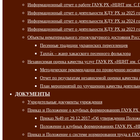
Информационный отчет о работе ГАУК РХ «НЦНТ им. С.П.
Информационный отчет о деятельности КДУ РХ за 2025 г
Информационный отчет о деятельности КДУ РХ за 2024 г
Информационный отчет о деятельности КДУ РХ за 2023 г
Объекты нематериального этнокультурного достояния Рос
Песенные традиции украинских переселенцев
Тахпа́х – жанр хакасского песенного фольклора
Независимая оценка качества услуг ГАУК РХ «НЦНТ им. 
Методические рекомендации по проведению независи
Отчет по результатам независимой оценки качества 
План мероприятий по улучшению качества деятельно
ДОКУМЕНТЫ
Учредительные документы учреждения
Приказ и Положение о клубных формированиях ГАУК РХ
Приказ №49 от 29.12.2017 «Об утверждении Полож
Положение о клубных формированиях ГАУК РХ «Н
Приказ и Положение о системе нормирования труда в Г