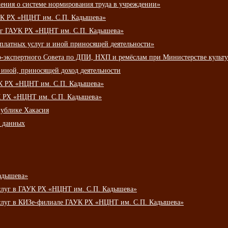
ения о системе нормирования труда в учреждении»
К РХ «НЦНТ им. С.П. Кадышева»
луг ГАУК РХ «НЦНТ им. С.П. Кадышева»
 платных услуг и иной приносящей деятельности»
о-экспертного Совета по ДПИ, НХП и ремёслам при Министерстве культ
 иной, приносящей доход деятельности
УК РХ «НЦНТ им. С.П. Кадышева»
УК РХ «НЦНТ им. С.П. Кадышева»
публике Хакасия
х данных
адышева»
услуг в ГАУК РХ «НЦНТ им. С.П. Кадышева»
услуг в КИЗе-филиале ГАУК РХ «НЦНТ им. С.П. Кадышева»