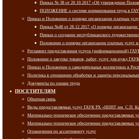
Приказ № 38 от 20.10.2017 «Об утверждении Полож
ПОЛОЖЕНИЕ о системе нормирования труда в ГАУ
Приказ и Положение о порядке организации платных ус
Приказ №48 от 28.12.2017 «О порядке организации
Приказ о создании республиканского художественн
Положение о порядке организации платных услуг и
Регламент предоставления услуги (информационной) ГА
Положение о закупке товаров, работ, услуг для нужд ГА
Приказ и Положение о самодеятельных коллективах в Рес
Политика в отношении обработки и защиты персональны
Документы по охране труда
ПОСЕТИТЕЛЯМ
Обратная связь
Виды предоставляемых услуг ГАУК РХ «НЦНТ им. С.П. К
Материально-техническое обеспечение предоставляемых 
Материально-техническое обеспечение предоставляемых 
Ограничения по ассортименту услуг