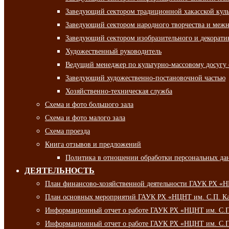
Заведующий сектором традиционной хакасской кул
Заведующий сектором народного творчества и межн
Заведующий сектором изобразительного и декорати
Художественный руководитель
Ведущий менеджер по культурно-массовому досугу 
Заведующий художественно-постановочной частью
Хозяйственно-техническая служба
Схема и фото большого зала
Схема и фото малого зала
Схема проезда
Книга отзывов и предложений
Политика в отношении обработки персональных да
ДЕЯТЕЛЬНОСТЬ
План финансово-хозяйственной деятельности ГАУК РХ «
План основных мероприятий ГАУК РХ «НЦНТ им. С.П. Ка
Информационный отчет о работе ГАУК РХ «НЦНТ им. С.П.
Информационный отчет о работе ГАУК РХ «НЦНТ им. С.П.