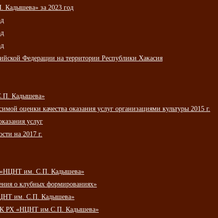
 Кадышева» за 2023 год
од
од
од
сийской Федерации на территории Республики Хакасия
С.П. Кадышева»
мой оценки качества оказания услуг организациями культуры 2015 г.
оказания услуг
сти на 2017 г.
 «НЦНТ им. С.П. Кадышева»
ения о клубных формированиях»
ЦНТ им. С.П. Кадышева»
АУК РХ «НЦНТ им.С.П. Кадышева»