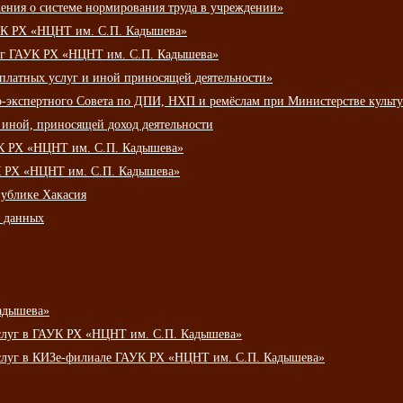
ения о системе нормирования труда в учреждении»
К РХ «НЦНТ им. С.П. Кадышева»
луг ГАУК РХ «НЦНТ им. С.П. Кадышева»
 платных услуг и иной приносящей деятельности»
о-экспертного Совета по ДПИ, НХП и ремёслам при Министерстве культ
 иной, приносящей доход деятельности
УК РХ «НЦНТ им. С.П. Кадышева»
УК РХ «НЦНТ им. С.П. Кадышева»
публике Хакасия
х данных
адышева»
услуг в ГАУК РХ «НЦНТ им. С.П. Кадышева»
услуг в КИЗе-филиале ГАУК РХ «НЦНТ им. С.П. Кадышева»