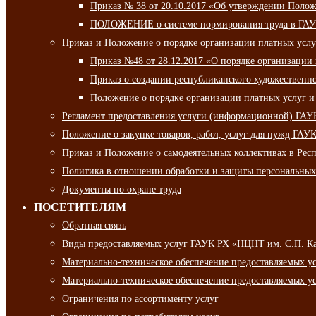
Приказ № 38 от 20.10.2017 «Об утверждении Полож
ПОЛОЖЕНИЕ о системе нормирования труда в ГАУ
Приказ и Положение о порядке организации платных ус
Приказ №48 от 28.12.2017 «О порядке организации
Приказ о создании республиканского художественн
Положение о порядке организации платных услуг и
Регламент предоставления услуги (информационной) ГА
Положение о закупке товаров, работ, услуг для нужд ГА
Приказ и Положение о самодеятельных коллективах в Рес
Политика в отношении обработки и защиты персональны
Документы по охране труда
ПОСЕТИТЕЛЯМ
Обратная связь
Виды предоставляемых услуг ГАУК РХ «НЦНТ им. С.П. К
Материально-техническое обеспечение предоставляемых 
Материально-техническое обеспечение предоставляемых 
Ограничения по ассортименту услуг