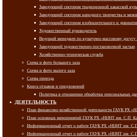
Заведующий сектором традиционной хакасской кул
Заведующий сектором народного творчества и межн
Заведующий сектором изобразительного и декорати
Художественный руководитель
Ведущий менеджер по культурно-массовому досугу 
Заведующий художественно-постановочной частью
Хозяйственно-техническая служба
Схема и фото большого зала
Схема и фото малого зала
Схема проезда
Книга отзывов и предложений
Политика в отношении обработки персональных да
ДЕЯТЕЛЬНОСТЬ
План финансово-хозяйственной деятельности ГАУК РХ «
План основных мероприятий ГАУК РХ «НЦНТ им. С.П. Ка
Информационный отчет о работе ГАУК РХ «НЦНТ им. С.П.
Информационный отчет о работе ГАУК РХ «НЦНТ им. С.П.