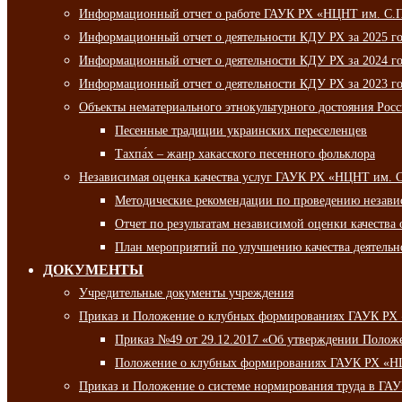
Информационный отчет о работе ГАУК РХ «НЦНТ им. С.П.
Информационный отчет о деятельности КДУ РХ за 2025 г
Информационный отчет о деятельности КДУ РХ за 2024 г
Информационный отчет о деятельности КДУ РХ за 2023 г
Объекты нематериального этнокультурного достояния Рос
Песенные традиции украинских переселенцев
Тахпа́х – жанр хакасского песенного фольклора
Независимая оценка качества услуг ГАУК РХ «НЦНТ им. 
Методические рекомендации по проведению независи
Отчет по результатам независимой оценки качества 
План мероприятий по улучшению качества деятельно
ДОКУМЕНТЫ
Учредительные документы учреждения
Приказ и Положение о клубных формированиях ГАУК РХ
Приказ №49 от 29.12.2017 «Об утверждении Полож
Положение о клубных формированиях ГАУК РХ «Н
Приказ и Положение о системе нормирования труда в Г