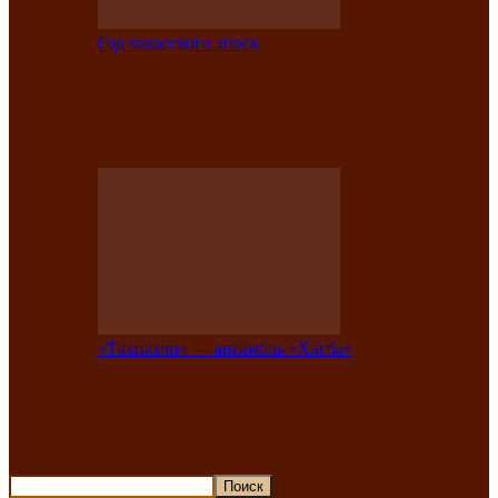
Год хакасского эпоса
В Хакасии состоится конкурс детской
национальной эстрадной песни «Час
ханат»
«Тахпахчи» — ансамбль «Хағба»
Известные тахпахчи Хакасии
приглашают на концерт любителей
традиционного народного тахпаха