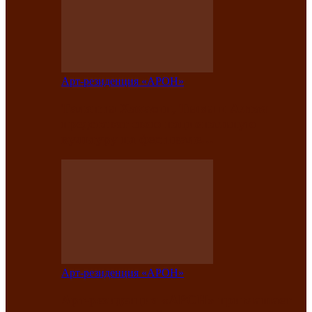
Арт-резиденция «АРОН»
Таланты Хакасии, Тывы и Алтая
представят свою национальную
культуру на фестивале…
Арт-резиденция «АРОН»
Арт-резиденция «АРОН» приглашает