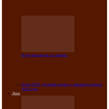
Клубе инвалидов по зрению прошёл 13-
й республиканский…
Клуб инвалидов по зрению
Участники Клуба инвалидов по зрению
заняли призовые места во
Всероссийской…
Отчёт ИТЛ «Особый взгляд» с января по апрель
2023 года
Эпос