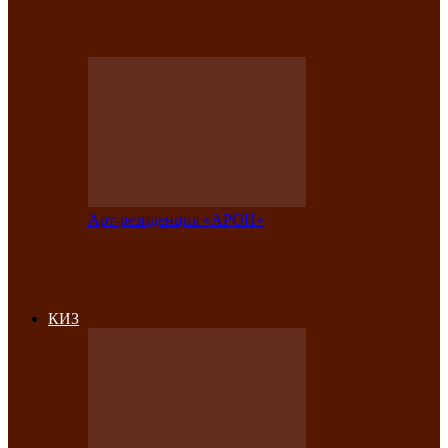
на праздничный концерт в честь Дня
рождения
Арт-резиденция «АРОН»
Фестиваль «Голос кочевника» вновь
объединит народы Саяно-Алтая
КИЗ