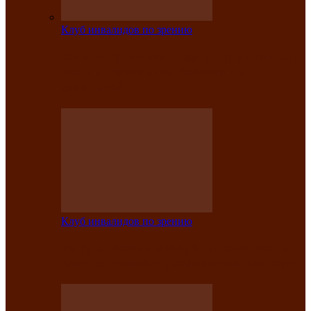
Клуб инвалидов по зрению
На мастер‑классе люди с нарушениями
зрения изготовили бабочек из
синельной…
Клуб инвалидов по зрению
Ко Дню России в Клубе инвалидов по
зрению прошёл праздничный концерт