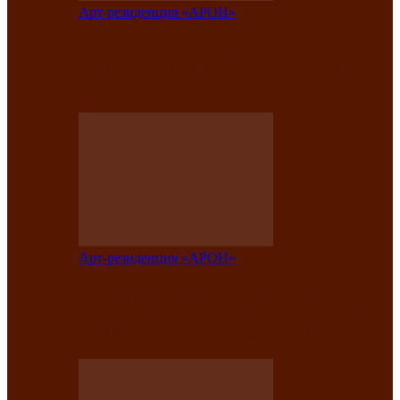
Арт-резиденция «АРОН»
Вокальная студия «Арон» приглашает
на премьерный концерт солистки
Елены Кызласовой
Арт-резиденция «АРОН»
Единство народов Саяно-Алтая: Гала-
концерт завершил Межрегиональный
фестиваль «Голос кочевника»