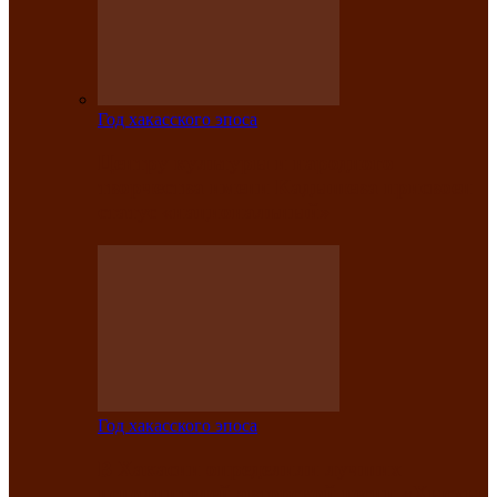
Год хакасского эпоса
Центру культуры и народного
творчества имени Кадышева присвоен
статус «национальный»
Год хакасского эпоса
В Хакасии определили лучших
исполнителей авторской песни «Хысхы