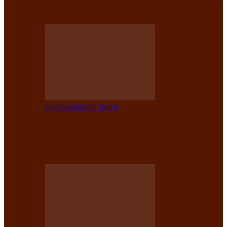
саӊнары-2021»
Год хакасского эпоса
В Центре культуры имени Кадышева
подвели итоги творческого проекта
«Вечера эпосов…