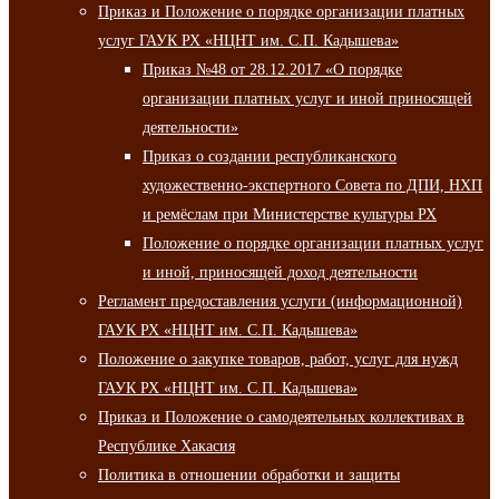
Приказ и Положение о порядке организации платных
услуг ГАУК РХ «НЦНТ им. С.П. Кадышева»
Приказ №48 от 28.12.2017 «О порядке
организации платных услуг и иной приносящей
деятельности»
Приказ о создании республиканского
художественно-экспертного Совета по ДПИ, НХП
и ремёслам при Министерстве культуры РХ
Положение о порядке организации платных услуг
и иной, приносящей доход деятельности
Регламент предоставления услуги (информационной)
ГАУК РХ «НЦНТ им. С.П. Кадышева»
Положение о закупке товаров, работ, услуг для нужд
ГАУК РХ «НЦНТ им. С.П. Кадышева»
Приказ и Положение о самодеятельных коллективах в
Республике Хакасия
Политика в отношении обработки и защиты