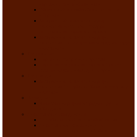
народного танца «Саяночка»
Образцовый ансамбль бального танца
«Тарина»
Заслуженный коллектив народного
творчества Российской Федерации
танцевальная студия «Ынархас»
Заслуженный коллектив народного
творчества России детская эстрадная студия
«Час ханат»
Театральные
Народный театр юного зрителя
Народная театральная студия «Горячие
сердца» Клуба инвалидов по зрению
Театр моды
Заслуженный коллектив народного
творчества Республики Хакасия театр моды
«Алтыр»
Эстрадные
Хакасская народная эстрадная группа
«Хайджи»
Любительские объединения
Республиканский фотоклуб «Саяны»
Любительское объединение по
традиционной культуре «Арба хоор» —
«Колесо времени»