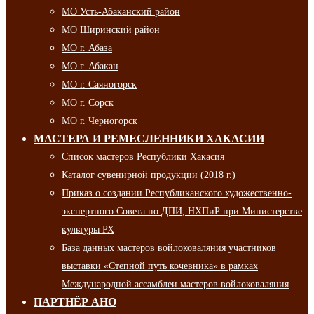
МО Усть-Абаканский район
МО Ширинский район
МО г. Абаза
МО г. Абакан
МО г. Саяногорск
МО г. Сорск
МО г. Черногорск
МАСТЕРА И РЕМЕСЛЕННИКИ ХАКАСИИ
Список мастеров Республики Хакасия
Каталог сувенирной продукции (2018 г.)
Приказ о создании Республиканского художественно-
экспертного Совета по ДПИ, НХПиР при Министерстве
культуры РХ
База данных мастеров войлоковаляния участников
выставки «Степной путь кочевника» в рамках
Международной ассамблеи мастеров войлоковаляния
ПАРТНЁР АНО