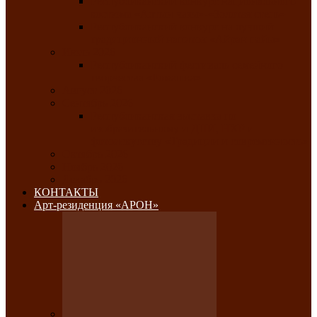
Республиканский конкурс национального
костюма «Алтын чазы»-«Золотая степь»
Республиканский конкурс на лучший
традиционный напиток «Айран пайы»
Июль 2026
Республиканский фестиваль семейного
творчества «Ромашка»
Август 2026
Сентябрь 2026
Республиканская выставка по
изобразительному и ДПИ, НХР и
фотоискусству «Традиции и современность»
Октябрь 2026
Ноябрь 2026
Декабрь 2026
КОНТАКТЫ
Арт-резиденция «АРОН»