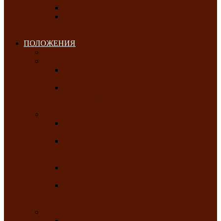
Клуб любителей чатхана
«Творческая мастерская» — студия
декоративно-прикладного искусства Клуба
инвалидов по зрению
ПОЛОЖЕНИЯ
Январь 2026
Февраль 2026
Республиканский молодёжный конкурс
«Здоровый выбор-твой выбор»
Республиканский фестиваль-конкурс
патриотической песни среди людей с
нарушениями зрения «Виват, Россия!»
Март 2026
Республиканская выставка-конкурс
«Сувениры Хакасии»
Республиканский конкурс игровых
программ «Кӱлӱк аттыӊ ойыннары» —
«Игры трудолюбивой лошади»
Межрегиональный конкурс русского танца
«Сибирское раздолье»
Республиканская выставка работ
самодеятельных художников «Часхы
оннерi»-«Краски весны»
Апрель 2026
Республиканская выставка изобразительного