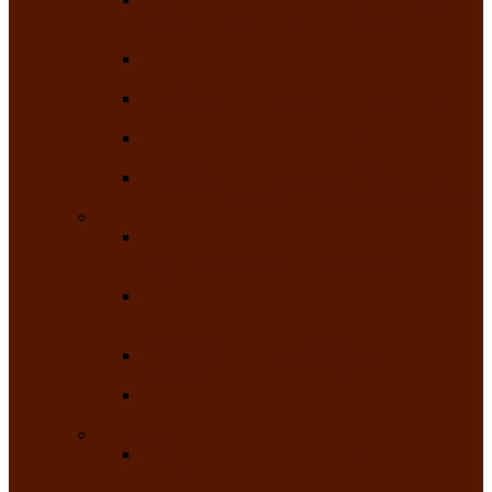
творчества детей ограниченными
возможностями здоровья «Мы всё можем!»
Республиканский фотоконкурс «Салют
Победы»
Республиканский конкурс чтецов «Поэзия
души»
Республиканский конкурс народно-
певческих коллективов «Родные напевы»
Республиканский фестиваль юмора среди
людей с нарушениями зрения «Море смеха»
Май 2026
Республиканский фестиваль творчества
среди людей с нарушениями зрения «Народу
победителю»
Республиканский фестиваль-конкурс
носителей и исполнителей традиционного
музыкального творчества «Айтыс»
Республиканский конкурс героических
сказаний имени С.П. Кадышева
Республиканский конкурс детского
творчества «Вот какое наше детство!»
Июнь 2026
Республиканский конкурс «Чайлаг»-
«Летняя усадьба»