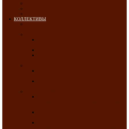
ОКТЯБРЬ-2026
НОЯБРЬ-2026
ДЕКАБРЬ-2026
КОЛЛЕКТИВЫ
РАСПИСАНИЕ ЗАНЯТИЙ ТВОРЧЕСКИХ
КОЛЛЕКТИВОВ НА 2025-2026 ГОДЫ
Хоровые
Народный ансамбль русской песни
«Медуница»
Русский народный хор им. Михаила Шрамко
Народный хор «Родные напевы» Клуба
инвалидов по зрению
Фольклорные
Хакасский народный фольклорный ансамбль
«Чон коглерi»
Хакасская фольклорная студия тахпахчи —
ансамбль «Хағба»
Хореографические
Заслуженный коллектив народного
творчества России детская хореографическая
студия «Айас»
Хакасский народный ансамбль песни и
танца «Жарки»
Заслуженный коллектив народного
творчества Республики Хакасия ансамбль