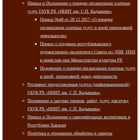
Приказ и Положение о порядке организации платных
услуг ГАУК РХ «НЦНТ им. С.П. Кадышева»
Приказ №48 от 28.12.2017 «О порядке
организации платных услуг и иной приносящей
деятельности»
Приказ о создании республиканского
художественно-экспертного Совета по ДПИ, НХП
и ремёслам при Министерстве культуры РХ
Положение о порядке организации платных услуг
и иной, приносящей доход деятельности
Регламент предоставления услуги (информационной)
ГАУК РХ «НЦНТ им. С.П. Кадышева»
Положение о закупке товаров, работ, услуг для нужд
ГАУК РХ «НЦНТ им. С.П. Кадышева»
Приказ и Положение о самодеятельных коллективах в
Республике Хакасия
Политика в отношении обработки и защиты