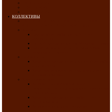
ОКТЯБРЬ-2026
НОЯБРЬ-2026
ДЕКАБРЬ-2026
КОЛЛЕКТИВЫ
РАСПИСАНИЕ ЗАНЯТИЙ ТВОРЧЕСКИХ
КОЛЛЕКТИВОВ НА 2025-2026 ГОДЫ
Хоровые
Народный ансамбль русской песни
«Медуница»
Русский народный хор им. Михаила Шрамко
Народный хор «Родные напевы» Клуба
инвалидов по зрению
Фольклорные
Хакасский народный фольклорный ансамбль
«Чон коглерi»
Хакасская фольклорная студия тахпахчи —
ансамбль «Хағба»
Хореографические
Заслуженный коллектив народного
творчества России детская хореографическая
студия «Айас»
Хакасский народный ансамбль песни и
танца «Жарки»
Заслуженный коллектив народного
творчества Республики Хакасия ансамбль