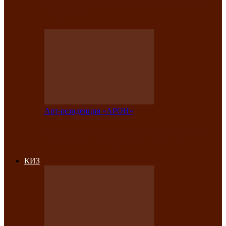
на праздничный концерт в честь Дня
рождения
Арт-резиденция «АРОН»
Фестиваль «Голос кочевника» вновь
объединит народы Саяно-Алтая
КИЗ