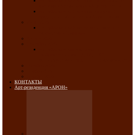
Республиканский конкурс национального
костюма «Алтын чазы»-«Золотая степь»
Республиканский конкурс на лучший
традиционный напиток «Айран пайы»
Июль 2026
Республиканский фестиваль семейного
творчества «Ромашка»
Август 2026
Сентябрь 2026
Республиканская выставка по
изобразительному и ДПИ, НХР и
фотоискусству «Традиции и современность»
Октябрь 2026
Ноябрь 2026
Декабрь 2026
КОНТАКТЫ
Арт-резиденция «АРОН»