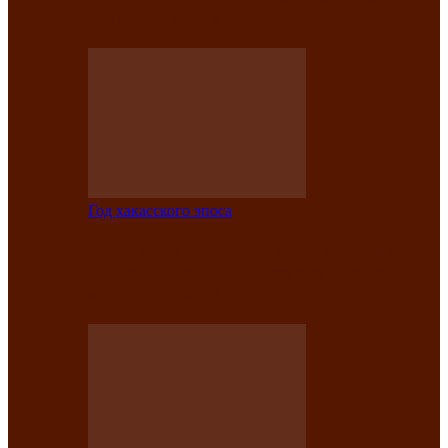
саӊнары-2021»
Год хакасского эпоса
В Центре культуры имени Кадышева
подвели итоги творческого проекта
«Вечера эпосов…