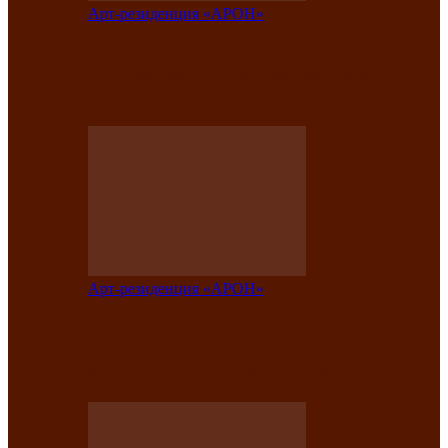
Арт-резиденция «АРОН»
Вокальная студия «Арон» приглашает
на премьерный концерт солистки
Елены Кызласовой
Арт-резиденция «АРОН»
Единство народов Саяно-Алтая: Гала-
концерт завершил Межрегиональный
фестиваль «Голос кочевника»