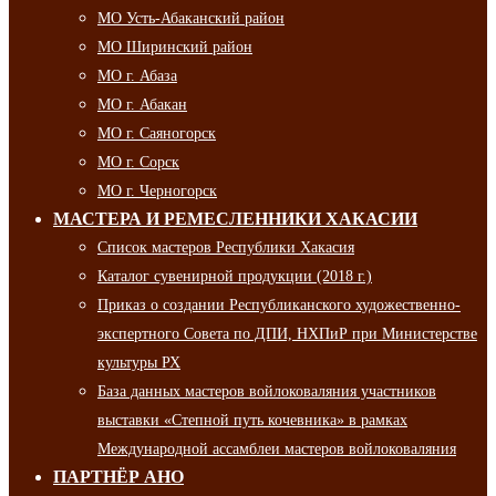
МО Усть-Абаканский район
МО Ширинский район
МО г. Абаза
МО г. Абакан
МО г. Саяногорск
МО г. Сорск
МО г. Черногорск
МАСТЕРА И РЕМЕСЛЕННИКИ ХАКАСИИ
Список мастеров Республики Хакасия
Каталог сувенирной продукции (2018 г.)
Приказ о создании Республиканского художественно-
экспертного Совета по ДПИ, НХПиР при Министерстве
культуры РХ
База данных мастеров войлоковаляния участников
выставки «Степной путь кочевника» в рамках
Международной ассамблеи мастеров войлоковаляния
ПАРТНЁР АНО