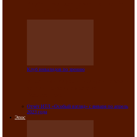
Клубе инвалидов по зрению прошёл 13-
й республиканский…
Клуб инвалидов по зрению
Участники Клуба инвалидов по зрению
заняли призовые места во
Всероссийской…
Отчёт ИТЛ «Особый взгляд» с января по апрель
2023 года
Эпос