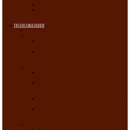
Клуб любителей чатхана
«Творческая мастерская» — студия
декоративно-прикладного искусства Клуба
инвалидов по зрению
ПОЛОЖЕНИЯ
Январь 2026
Февраль 2026
Республиканский молодёжный конкурс
«Здоровый выбор-твой выбор»
Республиканский фестиваль-конкурс
патриотической песни среди людей с
нарушениями зрения «Виват, Россия!»
Март 2026
Республиканская выставка-конкурс
«Сувениры Хакасии»
Республиканский конкурс игровых
программ «Кӱлӱк аттыӊ ойыннары» —
«Игры трудолюбивой лошади»
Межрегиональный конкурс русского танца
«Сибирское раздолье»
Республиканская выставка работ
самодеятельных художников «Часхы
оннерi»-«Краски весны»
Апрель 2026
Республиканская выставка изобразительного