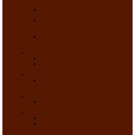
народного танца «Саяночка»
Образцовый ансамбль бального танца
«Тарина»
Заслуженный коллектив народного
творчества Российской Федерации
танцевальная студия «Ынархас»
Заслуженный коллектив народного
творчества России детская эстрадная студия
«Час ханат»
Театральные
Народный театр юного зрителя
Народная театральная студия «Горячие
сердца» Клуба инвалидов по зрению
Театр моды
Заслуженный коллектив народного
творчества Республики Хакасия театр моды
«Алтыр»
Эстрадные
Хакасская народная эстрадная группа
«Хайджи»
Любительские объединения
Республиканский фотоклуб «Саяны»
Любительское объединение по
традиционной культуре «Арба хоор» —
«Колесо времени»