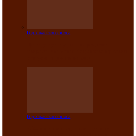
Год хакасского эпоса
Центру культуры и народного
творчества имени Кадышева присвоен
статус «национальный»
Год хакасского эпоса
В Хакасии определили лучших
исполнителей авторской песни «Хысхы