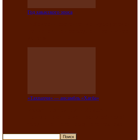
Год хакасского эпоса
В Хакасии состоится конкурс детской
национальной эстрадной песни «Час
ханат»
«Тахпахчи» — ансамбль «Хағба»
Известные тахпахчи Хакасии
приглашают на концерт любителей
традиционного народного тахпаха