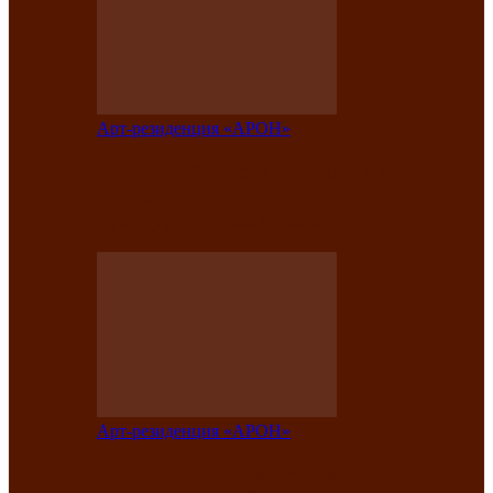
Арт-резиденция «АРОН»
Таланты Хакасии, Тывы и Алтая
представят свою национальную
культуру на фестивале…
Арт-резиденция «АРОН»
Арт-резиденция «АРОН» приглашает