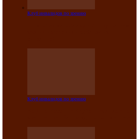
Клуб инвалидов по зрению
На мастер‑классе люди с нарушениями
зрения изготовили бабочек из
синельной…
Клуб инвалидов по зрению
Ко Дню России в Клубе инвалидов по
зрению прошёл праздничный концерт