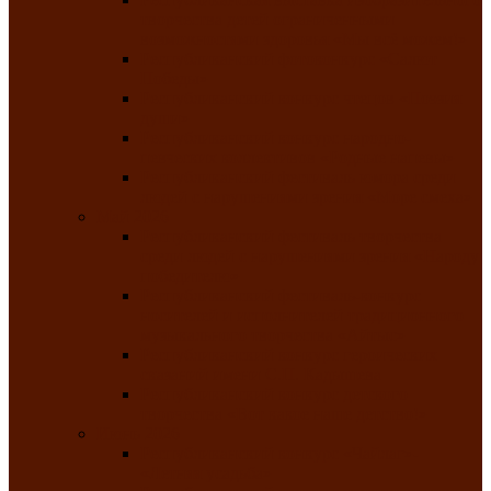
творчества детей ограниченными
возможностями здоровья «Мы всё можем!»
Республиканский фотоконкурс «Салют
Победы»
Республиканский конкурс чтецов «Поэзия
души»
Республиканский конкурс народно-
певческих коллективов «Родные напевы»
Республиканский фестиваль юмора среди
людей с нарушениями зрения «Море смеха»
Май 2026
Республиканский фестиваль творчества
среди людей с нарушениями зрения «Народу
победителю»
Республиканский фестиваль-конкурс
носителей и исполнителей традиционного
музыкального творчества «Айтыс»
Республиканский конкурс героических
сказаний имени С.П. Кадышева
Республиканский конкурс детского
творчества «Вот какое наше детство!»
Июнь 2026
Республиканский конкурс «Чайлаг»-
«Летняя усадьба»