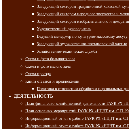
Заведующий сектором традиционной хакасской кул
Заведующий сектором народного творчества и межн
Заведующий сектором изобразительного и декорати
Художественный руководитель
Ведущий менеджер по культурно-массовому досугу 
Заведующий художественно-постановочной частью
Хозяйственно-техническая служба
Схема и фото большого зала
Схема и фото малого зала
Схема проезда
Книга отзывов и предложений
Политика в отношении обработки персональных да
ДЕЯТЕЛЬНОСТЬ
План финансово-хозяйственной деятельности ГАУК РХ «
План основных мероприятий ГАУК РХ «НЦНТ им. С.П. Ка
Информационный отчет о работе ГАУК РХ «НЦНТ им. С.П.
Информационный отчет о работе ГАУК РХ «НЦНТ им. С.П.