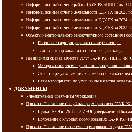
Информационный отчет о работе ГАУК РХ «НЦНТ им. С.П.
Информационный отчет о деятельности КДУ РХ за 2025 г
Информационный отчет о деятельности КДУ РХ за 2024 г
Информационный отчет о деятельности КДУ РХ за 2023 г
Объекты нематериального этнокультурного достояния Рос
Песенные традиции украинских переселенцев
Тахпа́х – жанр хакасского песенного фольклора
Независимая оценка качества услуг ГАУК РХ «НЦНТ им. 
Методические рекомендации по проведению независи
Отчет по результатам независимой оценки качества 
План мероприятий по улучшению качества деятельно
ДОКУМЕНТЫ
Учредительные документы учреждения
Приказ и Положение о клубных формированиях ГАУК РХ
Приказ №49 от 29.12.2017 «Об утверждении Полож
Положение о клубных формированиях ГАУК РХ «Н
Приказ и Положение о системе нормирования труда в Г