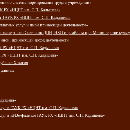
ения о системе нормирования труда в учреждении»
К РХ «НЦНТ им. С.П. Кадышева»
луг ГАУК РХ «НЦНТ им. С.П. Кадышева»
 платных услуг и иной приносящей деятельности»
о-экспертного Совета по ДПИ, НХП и ремёслам при Министерстве культ
 иной, приносящей доход деятельности
УК РХ «НЦНТ им. С.П. Кадышева»
УК РХ «НЦНТ им. С.П. Кадышева»
публике Хакасия
х данных
адышева»
услуг в ГАУК РХ «НЦНТ им. С.П. Кадышева»
услуг в КИЗе-филиале ГАУК РХ «НЦНТ им. С.П. Кадышева»