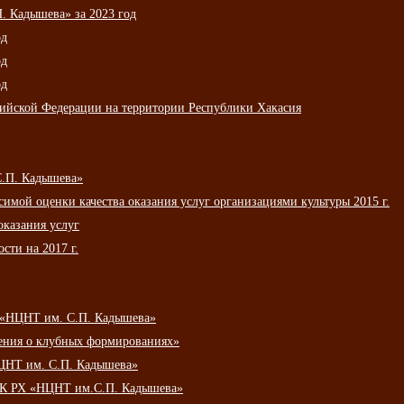
 Кадышева» за 2023 год
од
од
од
сийской Федерации на территории Республики Хакасия
С.П. Кадышева»
мой оценки качества оказания услуг организациями культуры 2015 г.
оказания услуг
сти на 2017 г.
 «НЦНТ им. С.П. Кадышева»
ения о клубных формированиях»
ЦНТ им. С.П. Кадышева»
АУК РХ «НЦНТ им.С.П. Кадышева»