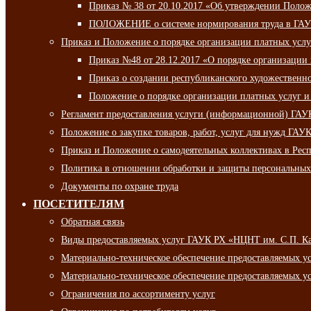
Приказ № 38 от 20.10.2017 «Об утверждении Полож
ПОЛОЖЕНИЕ о системе нормирования труда в ГАУ
Приказ и Положение о порядке организации платных ус
Приказ №48 от 28.12.2017 «О порядке организации
Приказ о создании республиканского художественн
Положение о порядке организации платных услуг и
Регламент предоставления услуги (информационной) ГА
Положение о закупке товаров, работ, услуг для нужд ГА
Приказ и Положение о самодеятельных коллективах в Рес
Политика в отношении обработки и защиты персональны
Документы по охране труда
ПОСЕТИТЕЛЯМ
Обратная связь
Виды предоставляемых услуг ГАУК РХ «НЦНТ им. С.П. К
Материально-техническое обеспечение предоставляемых 
Материально-техническое обеспечение предоставляемых 
Ограничения по ассортименту услуг