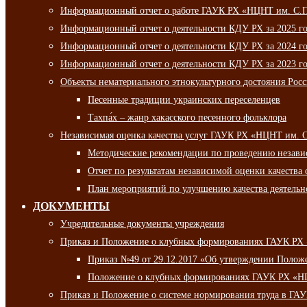
Информационный отчет о работе ГАУК РХ «НЦНТ им. С.П.
Информационный отчет о деятельности КДУ РХ за 2025 г
Информационный отчет о деятельности КДУ РХ за 2024 г
Информационный отчет о деятельности КДУ РХ за 2023 г
Объекты нематериального этнокультурного достояния Рос
Песенные традиции украинских переселенцев
Тахпа́х – жанр хакасского песенного фольклора
Независимая оценка качества услуг ГАУК РХ «НЦНТ им. 
Методические рекомендации по проведению независи
Отчет по результатам независимой оценки качества 
План мероприятий по улучшению качества деятельно
ДОКУМЕНТЫ
Учредительные документы учреждения
Приказ и Положение о клубных формированиях ГАУК РХ
Приказ №49 от 29.12.2017 «Об утверждении Полож
Положение о клубных формированиях ГАУК РХ «Н
Приказ и Положение о системе нормирования труда в Г