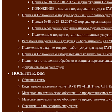
Приказ № 38 от 20.10.2017 «Об утверждении Полож
ПОЛОЖЕНИЕ о системе нормирования труда в ГАУ
Приказ и Положение о порядке организации платных ус
Приказ №48 от 28.12.2017 «О порядке организации
Приказ о создании республиканского художественн
Положение о порядке организации платных услуг и
Регламент предоставления услуги (информационной) ГА
Положение о закупке товаров, работ, услуг для нужд ГА
Приказ и Положение о самодеятельных коллективах в Рес
Политика в отношении обработки и защиты персональны
Документы по охране труда
ПОСЕТИТЕЛЯМ
Обратная связь
Виды предоставляемых услуг ГАУК РХ «НЦНТ им. С.П. К
Материально-техническое обеспечение предоставляемых 
Материально-техническое обеспечение предоставляемых 
Ограничения по ассортименту услуг