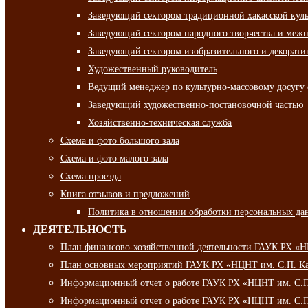
Заведующий сектором традиционной хакасской кул
Заведующий сектором народного творчества и межн
Заведующий сектором изобразительного и декорати
Художественный руководитель
Ведущий менеджер по культурно-массовому досугу 
Заведующий художественно-постановочной частью
Хозяйственно-техническая служба
Схема и фото большого зала
Схема и фото малого зала
Схема проезда
Книга отзывов и предложений
Политика в отношении обработки персональных да
ДЕЯТЕЛЬНОСТЬ
План финансово-хозяйственной деятельности ГАУК РХ «
План основных мероприятий ГАУК РХ «НЦНТ им. С.П. Ка
Информационный отчет о работе ГАУК РХ «НЦНТ им. С.П.
Информационный отчет о работе ГАУК РХ «НЦНТ им. С.П.