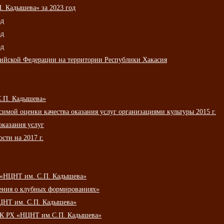
 Кадышева» за 2023 год
од
од
од
сийской Федерации на территории Республики Хакасия
С.П. Кадышева»
мой оценки качества оказания услуг организациями культуры 2015 г.
оказания услуг
сти на 2017 г.
 «НЦНТ им. С.П. Кадышева»
ения о клубных формированиях»
ЦНТ им. С.П. Кадышева»
АУК РХ «НЦНТ им.С.П. Кадышева»