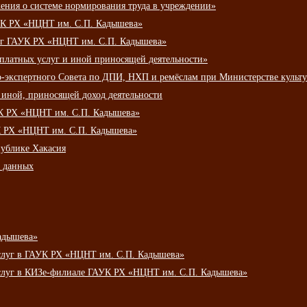
ения о системе нормирования труда в учреждении»
К РХ «НЦНТ им. С.П. Кадышева»
луг ГАУК РХ «НЦНТ им. С.П. Кадышева»
 платных услуг и иной приносящей деятельности»
о-экспертного Совета по ДПИ, НХП и ремёслам при Министерстве культ
 иной, приносящей доход деятельности
УК РХ «НЦНТ им. С.П. Кадышева»
УК РХ «НЦНТ им. С.П. Кадышева»
публике Хакасия
х данных
адышева»
услуг в ГАУК РХ «НЦНТ им. С.П. Кадышева»
услуг в КИЗе-филиале ГАУК РХ «НЦНТ им. С.П. Кадышева»