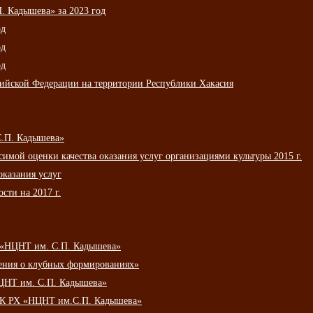
 Кадышева» за 2023 год
од
од
од
сийской Федерации на территории Республики Хакасия
С.П. Кадышева»
мой оценки качества оказания услуг организациями культуры 2015 г.
оказания услуг
сти на 2017 г.
 «НЦНТ им. С.П. Кадышева»
ения о клубных формированиях»
ЦНТ им. С.П. Кадышева»
АУК РХ «НЦНТ им.С.П. Кадышева»