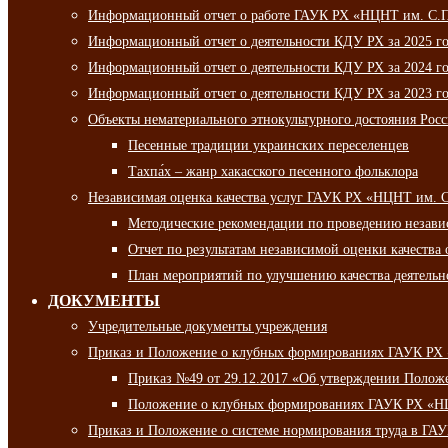
Информационный отчет о работе ГАУК РХ «НЦНТ им. С.П.
Информационный отчет о деятельности КДУ РХ за 2025 г
Информационный отчет о деятельности КДУ РХ за 2024 г
Информационный отчет о деятельности КДУ РХ за 2023 г
Объекты нематериального этнокультурного достояния Рос
Песенные традиции украинских переселенцев
Тахпа́х – жанр хакасского песенного фольклора
Независимая оценка качества услуг ГАУК РХ «НЦНТ им. 
Методические рекомендации по проведению независи
Отчет по результатам независимой оценки качества 
План мероприятий по улучшению качества деятельно
ДОКУМЕНТЫ
Учредительные документы учреждения
Приказ и Положение о клубных формированиях ГАУК РХ
Приказ №49 от 29.12.2017 «Об утверждении Полож
Положение о клубных формированиях ГАУК РХ «Н
Приказ и Положение о системе нормирования труда в Г