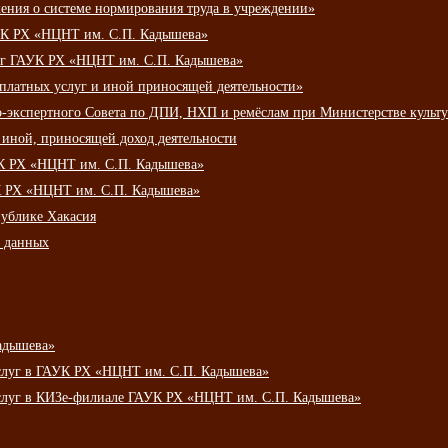
ения о системе нормирования труда в учреждении»
К РХ «НЦНТ им. С.П. Кадышева»
луг ГАУК РХ «НЦНТ им. С.П. Кадышева»
 платных услуг и иной приносящей деятельности»
о-экспертного Совета по ДПИ, НХП и ремёслам при Министерстве культ
 иной, приносящей доход деятельности
УК РХ «НЦНТ им. С.П. Кадышева»
УК РХ «НЦНТ им. С.П. Кадышева»
публике Хакасия
х данных
адышева»
услуг в ГАУК РХ «НЦНТ им. С.П. Кадышева»
услуг в КИЗе-филиале ГАУК РХ «НЦНТ им. С.П. Кадышева»