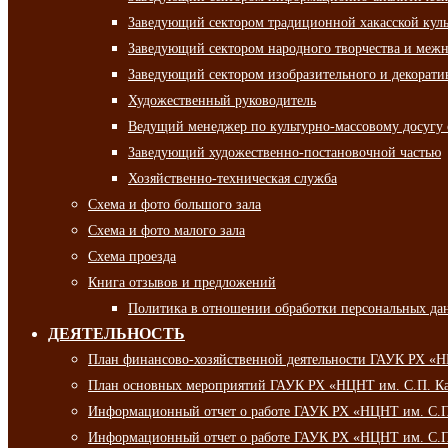
Заведующий сектором традиционной хакасской кул
Заведующий сектором народного творчества и межн
Заведующий сектором изобразительного и декорати
Художественный руководитель
Ведущий менеджер по культурно-массовому досугу 
Заведующий художественно-постановочной частью
Хозяйственно-техническая служба
Схема и фото большого зала
Схема и фото малого зала
Схема проезда
Книга отзывов и предложений
Политика в отношении обработки персональных да
ДЕЯТЕЛЬНОСТЬ
План финансово-хозяйственной деятельности ГАУК РХ «
План основных мероприятий ГАУК РХ «НЦНТ им. С.П. Ка
Информационный отчет о работе ГАУК РХ «НЦНТ им. С.П.
Информационный отчет о работе ГАУК РХ «НЦНТ им. С.П.