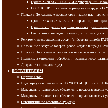
Приказ № 38 от 20.10.2017 «Об утверждении Полож
ПОЛОЖЕНИЕ о системе нормирования труда в ГАУ
Приказ и Положение о порядке организации платных ус
Приказ №48 от 28.12.2017 «О порядке организации
Приказ о создании республиканского художественн
Положение о порядке организации платных услуг и
Регламент предоставления услуги (информационной) ГА
Положение о закупке товаров, работ, услуг для нужд ГА
Приказ и Положение о самодеятельных коллективах в Рес
Политика в отношении обработки и защиты персональны
Документы по охране труда
ПОСЕТИТЕЛЯМ
Обратная связь
Виды предоставляемых услуг ГАУК РХ «НЦНТ им. С.П. К
Материально-техническое обеспечение предоставляемых 
Материально-техническое обеспечение предоставляемых 
Ограничения по ассортименту услуг