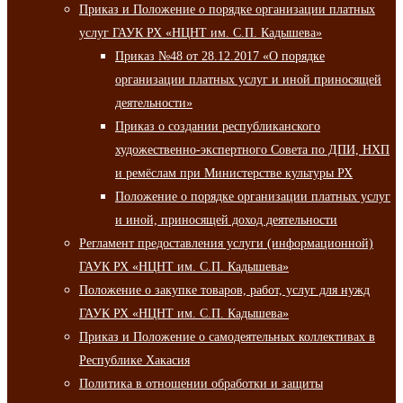
Приказ и Положение о порядке организации платных
услуг ГАУК РХ «НЦНТ им. С.П. Кадышева»
Приказ №48 от 28.12.2017 «О порядке
организации платных услуг и иной приносящей
деятельности»
Приказ о создании республиканского
художественно-экспертного Совета по ДПИ, НХП
и ремёслам при Министерстве культуры РХ
Положение о порядке организации платных услуг
и иной, приносящей доход деятельности
Регламент предоставления услуги (информационной)
ГАУК РХ «НЦНТ им. С.П. Кадышева»
Положение о закупке товаров, работ, услуг для нужд
ГАУК РХ «НЦНТ им. С.П. Кадышева»
Приказ и Положение о самодеятельных коллективах в
Республике Хакасия
Политика в отношении обработки и защиты