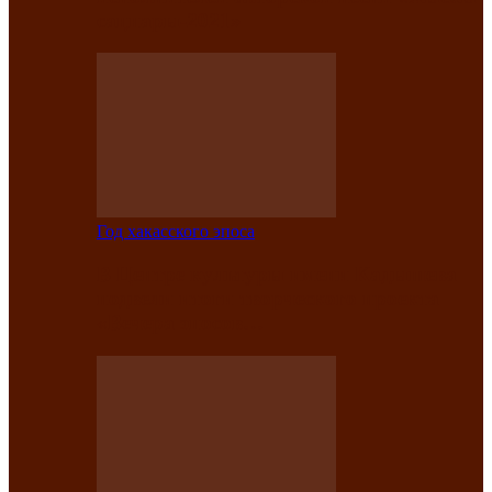
саӊнары-2021»
Год хакасского эпоса
В Центре культуры имени Кадышева
подвели итоги творческого проекта
«Вечера эпосов…