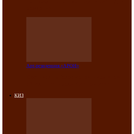
на праздничный концерт в честь Дня
рождения
Арт-резиденция «АРОН»
Фестиваль «Голос кочевника» вновь
объединит народы Саяно-Алтая
КИЗ