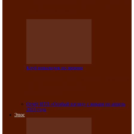
Клубе инвалидов по зрению прошёл 13-
й республиканский…
Клуб инвалидов по зрению
Участники Клуба инвалидов по зрению
заняли призовые места во
Всероссийской…
Отчёт ИТЛ «Особый взгляд» с января по апрель
2023 года
Эпос