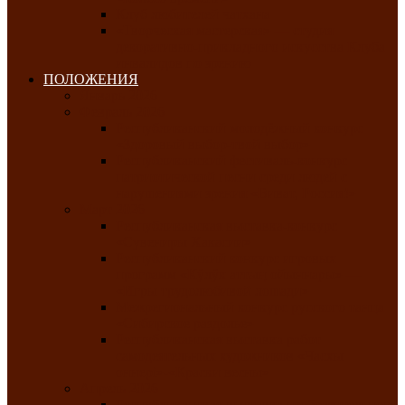
Клуб любителей чатхана
«Творческая мастерская» — студия
декоративно-прикладного искусства Клуба
инвалидов по зрению
ПОЛОЖЕНИЯ
Январь 2026
Февраль 2026
Республиканский молодёжный конкурс
«Здоровый выбор-твой выбор»
Республиканский фестиваль-конкурс
патриотической песни среди людей с
нарушениями зрения «Виват, Россия!»
Март 2026
Республиканская выставка-конкурс
«Сувениры Хакасии»
Республиканский конкурс игровых
программ «Кӱлӱк аттыӊ ойыннары» —
«Игры трудолюбивой лошади»
Межрегиональный конкурс русского танца
«Сибирское раздолье»
Республиканская выставка работ
самодеятельных художников «Часхы
оннерi»-«Краски весны»
Апрель 2026
Республиканская выставка изобразительного