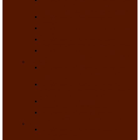
творчества детей ограниченными
возможностями здоровья «Мы всё можем!»
Республиканский фотоконкурс «Салют
Победы»
Республиканский конкурс чтецов «Поэзия
души»
Республиканский конкурс народно-
певческих коллективов «Родные напевы»
Республиканский фестиваль юмора среди
людей с нарушениями зрения «Море смеха»
Май 2026
Республиканский фестиваль творчества
среди людей с нарушениями зрения «Народу
победителю»
Республиканский фестиваль-конкурс
носителей и исполнителей традиционного
музыкального творчества «Айтыс»
Республиканский конкурс героических
сказаний имени С.П. Кадышева
Республиканский конкурс детского
творчества «Вот какое наше детство!»
Июнь 2026
Республиканский конкурс «Чайлаг»-
«Летняя усадьба»