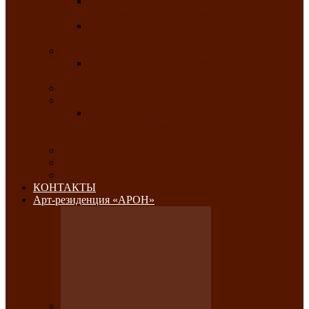
Республиканский конкурс национального
костюма «Алтын чазы»-«Золотая степь»
Республиканский конкурс на лучший
традиционный напиток «Айран пайы»
Июль 2026
Республиканский фестиваль семейного
творчества «Ромашка»
Август 2026
Сентябрь 2026
Республиканская выставка по
изобразительному и ДПИ, НХР и
фотоискусству «Традиции и современность»
Октябрь 2026
Ноябрь 2026
Декабрь 2026
КОНТАКТЫ
Арт-резиденция «АРОН»