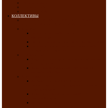
ОКТЯБРЬ-2026
НОЯБРЬ-2026
ДЕКАБРЬ-2026
КОЛЛЕКТИВЫ
РАСПИСАНИЕ ЗАНЯТИЙ ТВОРЧЕСКИХ
КОЛЛЕКТИВОВ НА 2025-2026 ГОДЫ
Хоровые
Народный ансамбль русской песни
«Медуница»
Русский народный хор им. Михаила Шрамко
Народный хор «Родные напевы» Клуба
инвалидов по зрению
Фольклорные
Хакасский народный фольклорный ансамбль
«Чон коглерi»
Хакасская фольклорная студия тахпахчи —
ансамбль «Хағба»
Хореографические
Заслуженный коллектив народного
творчества России детская хореографическая
студия «Айас»
Хакасский народный ансамбль песни и
танца «Жарки»
Заслуженный коллектив народного
творчества Республики Хакасия ансамбль