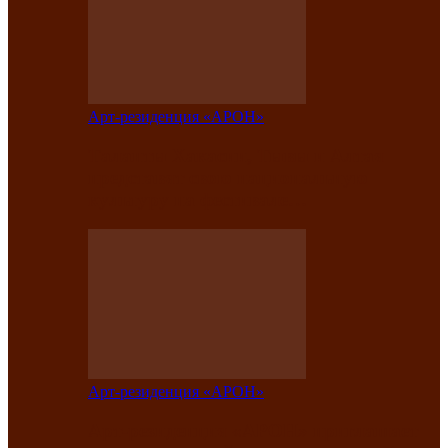
Арт-резиденция «АРОН»
Таланты Хакасии, Тывы и Алтая
представят свою национальную
культуру на фестивале…
Арт-резиденция «АРОН»
Арт-резиденция «АРОН» приглашает