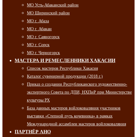
МО Усть-Абаканский район
МО Ширинский район
МО г. Абаза
МО г. Абакан
МО г. Саяногорск
МО г. Сорск
МО г. Черногорск
МАСТЕРА И РЕМЕСЛЕННИКИ ХАКАСИИ
Список мастеров Республики Хакасия
Каталог сувенирной продукции (2018 г.)
Приказ о создании Республиканского художественно-
экспертного Совета по ДПИ, НХПиР при Министерстве
культуры РХ
База данных мастеров войлоковаляния участников
выставки «Степной путь кочевника» в рамках
Международной ассамблеи мастеров войлоковаляния
ПАРТНЁР АНО