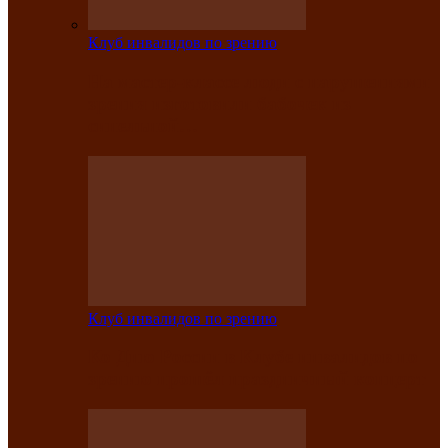
Клуб инвалидов по зрению
На мастер‑классе люди с нарушениями
зрения изготовили бабочек из
синельной…
Клуб инвалидов по зрению
Ко Дню России в Клубе инвалидов по
зрению прошёл праздничный концерт