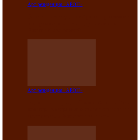
Арт-резиденция «АРОН»
Вокальная студия «Арон» приглашает
на премьерный концерт солистки
Елены Кызласовой
Арт-резиденция «АРОН»
Единство народов Саяно-Алтая: Гала-
концерт завершил Межрегиональный
фестиваль «Голос кочевника»