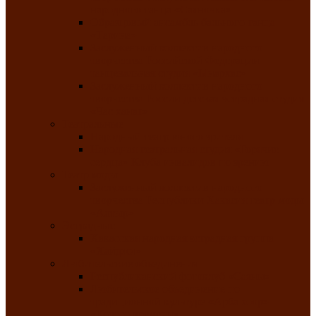
народного танца «Саяночка»
Образцовый ансамбль бального танца
«Тарина»
Заслуженный коллектив народного
творчества Российской Федерации
танцевальная студия «Ынархас»
Заслуженный коллектив народного
творчества России детская эстрадная студия
«Час ханат»
Театральные
Народный театр юного зрителя
Народная театральная студия «Горячие
сердца» Клуба инвалидов по зрению
Театр моды
Заслуженный коллектив народного
творчества Республики Хакасия театр моды
«Алтыр»
Эстрадные
Хакасская народная эстрадная группа
«Хайджи»
Любительские объединения
Республиканский фотоклуб «Саяны»
Любительское объединение по
традиционной культуре «Арба хоор» —
«Колесо времени»