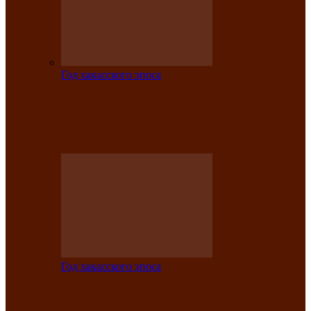
Год хакасского эпоса
Центру культуры и народного
творчества имени Кадышева присвоен
статус «национальный»
Год хакасского эпоса
В Хакасии определили лучших
исполнителей авторской песни «Хысхы