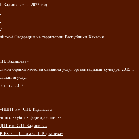
 Кадышева» за 2023 год
од
од
од
сийской Федерации на территории Республики Хакасия
С.П. Кадышева»
мой оценки качества оказания услуг организациями культуры 2015 г.
оказания услуг
сти на 2017 г.
 «НЦНТ им. С.П. Кадышева»
ения о клубных формированиях»
ЦНТ им. С.П. Кадышева»
АУК РХ «НЦНТ им.С.П. Кадышева»