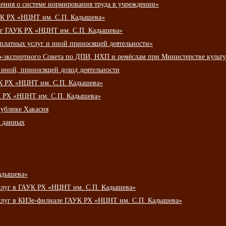
ения о системе нормирования труда в учреждении»
К РХ «НЦНТ им. С.П. Кадышева»
луг ГАУК РХ «НЦНТ им. С.П. Кадышева»
 платных услуг и иной приносящей деятельности»
о-экспертного Совета по ДПИ, НХП и ремёслам при Министерстве культ
 иной, приносящей доход деятельности
УК РХ «НЦНТ им. С.П. Кадышева»
УК РХ «НЦНТ им. С.П. Кадышева»
публике Хакасия
х данных
адышева»
услуг в ГАУК РХ «НЦНТ им. С.П. Кадышева»
услуг в КИЗе-филиале ГАУК РХ «НЦНТ им. С.П. Кадышева»