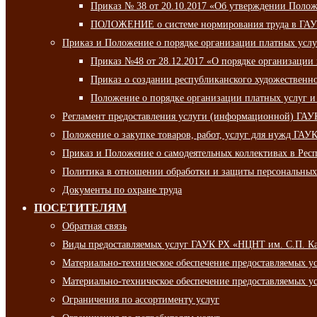
Приказ № 38 от 20.10.2017 «Об утверждении Полож
ПОЛОЖЕНИЕ о системе нормирования труда в ГАУ
Приказ и Положение о порядке организации платных ус
Приказ №48 от 28.12.2017 «О порядке организации
Приказ о создании республиканского художественн
Положение о порядке организации платных услуг и
Регламент предоставления услуги (информационной) ГА
Положение о закупке товаров, работ, услуг для нужд ГА
Приказ и Положение о самодеятельных коллективах в Рес
Политика в отношении обработки и защиты персональны
Документы по охране труда
ПОСЕТИТЕЛЯМ
Обратная связь
Виды предоставляемых услуг ГАУК РХ «НЦНТ им. С.П. К
Материально-техническое обеспечение предоставляемых 
Материально-техническое обеспечение предоставляемых 
Ограничения по ассортименту услуг