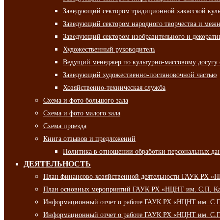
Заведующий сектором традиционной хакасской кул
Заведующий сектором народного творчества и межн
Заведующий сектором изобразительного и декорати
Художественный руководитель
Ведущий менеджер по культурно-массовому досугу 
Заведующий художественно-постановочной частью
Хозяйственно-техническая служба
Схема и фото большого зала
Схема и фото малого зала
Схема проезда
Книга отзывов и предложений
Политика в отношении обработки персональных да
ДЕЯТЕЛЬНОСТЬ
План финансово-хозяйственной деятельности ГАУК РХ «
План основных мероприятий ГАУК РХ «НЦНТ им. С.П. Ка
Информационный отчет о работе ГАУК РХ «НЦНТ им. С.П.
Информационный отчет о работе ГАУК РХ «НЦНТ им. С.П.