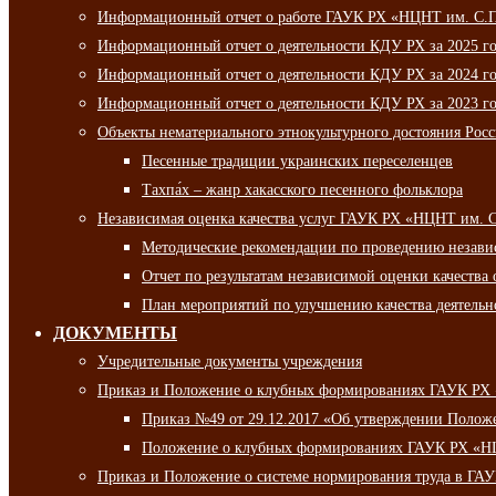
Информационный отчет о работе ГАУК РХ «НЦНТ им. С.П.
Информационный отчет о деятельности КДУ РХ за 2025 г
Информационный отчет о деятельности КДУ РХ за 2024 г
Информационный отчет о деятельности КДУ РХ за 2023 г
Объекты нематериального этнокультурного достояния Рос
Песенные традиции украинских переселенцев
Тахпа́х – жанр хакасского песенного фольклора
Независимая оценка качества услуг ГАУК РХ «НЦНТ им. 
Методические рекомендации по проведению независи
Отчет по результатам независимой оценки качества 
План мероприятий по улучшению качества деятельно
ДОКУМЕНТЫ
Учредительные документы учреждения
Приказ и Положение о клубных формированиях ГАУК РХ
Приказ №49 от 29.12.2017 «Об утверждении Полож
Положение о клубных формированиях ГАУК РХ «Н
Приказ и Положение о системе нормирования труда в Г