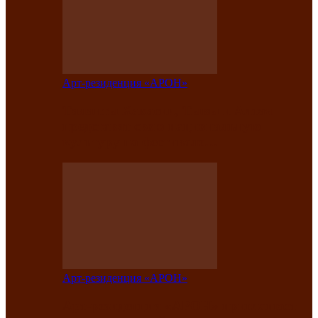
Арт-резиденция «АРОН»
Таланты Хакасии, Тывы и Алтая
представят свою национальную
культуру на фестивале…
Арт-резиденция «АРОН»
Арт-резиденция «АРОН» приглашает