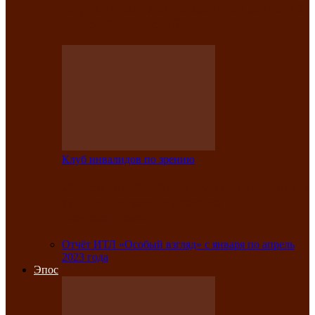
Клубе инвалидов по зрению прошёл 13-
й республиканский…
Клуб инвалидов по зрению
Участники Клуба инвалидов по зрению
заняли призовые места во
Всероссийской…
Отчёт ИТЛ «Особый взгляд» с января по апрель
2023 года
Эпос