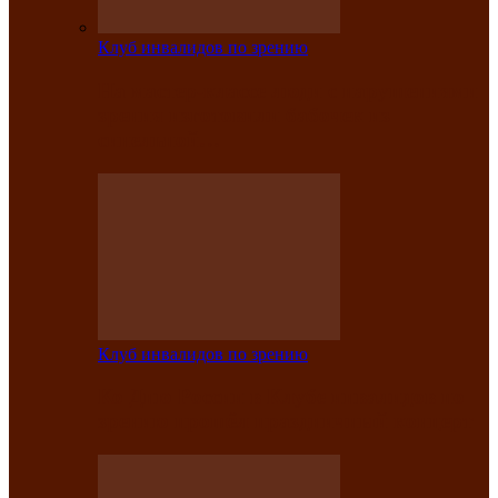
Клуб инвалидов по зрению
На мастер‑классе люди с нарушениями
зрения изготовили бабочек из
синельной…
Клуб инвалидов по зрению
Ко Дню России в Клубе инвалидов по
зрению прошёл праздничный концерт