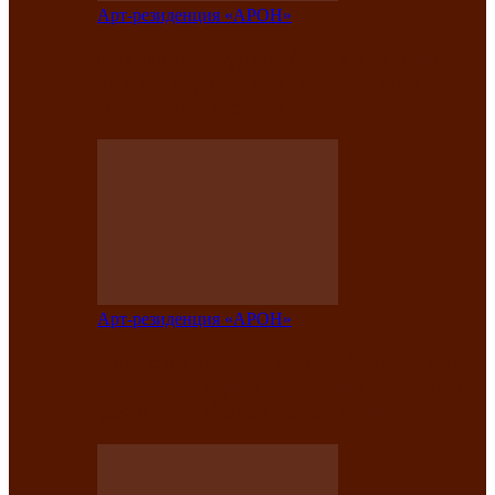
Арт-резиденция «АРОН»
Вокальная студия «Арон» приглашает
на премьерный концерт солистки
Елены Кызласовой
Арт-резиденция «АРОН»
Единство народов Саяно-Алтая: Гала-
концерт завершил Межрегиональный
фестиваль «Голос кочевника»