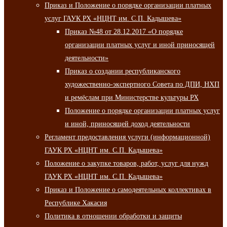
Приказ и Положение о порядке организации платных
услуг ГАУК РХ «НЦНТ им. С.П. Кадышева»
Приказ №48 от 28.12.2017 «О порядке
организации платных услуг и иной приносящей
деятельности»
Приказ о создании республиканского
художественно-экспертного Совета по ДПИ, НХП
и ремёслам при Министерстве культуры РХ
Положение о порядке организации платных услуг
и иной, приносящей доход деятельности
Регламент предоставления услуги (информационной)
ГАУК РХ «НЦНТ им. С.П. Кадышева»
Положение о закупке товаров, работ, услуг для нужд
ГАУК РХ «НЦНТ им. С.П. Кадышева»
Приказ и Положение о самодеятельных коллективах в
Республике Хакасия
Политика в отношении обработки и защиты