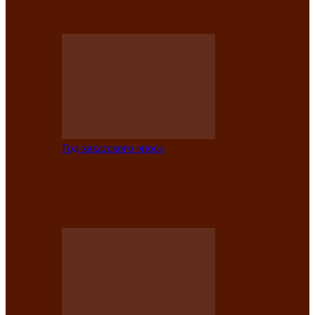
саӊнары-2021»
Год хакасского эпоса
В Центре культуры имени Кадышева
подвели итоги творческого проекта
«Вечера эпосов…