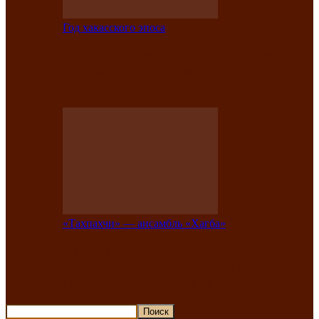
Год хакасского эпоса
В Хакасии состоится конкурс детской
национальной эстрадной песни «Час
ханат»
«Тахпахчи» — ансамбль «Хағба»
Известные тахпахчи Хакасии
приглашают на концерт любителей
традиционного народного тахпаха