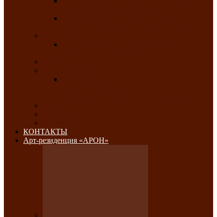
Республиканский конкурс национального
костюма «Алтын чазы»-«Золотая степь»
Республиканский конкурс на лучший
традиционный напиток «Айран пайы»
Июль 2026
Республиканский фестиваль семейного
творчества «Ромашка»
Август 2026
Сентябрь 2026
Республиканская выставка по
изобразительному и ДПИ, НХР и
фотоискусству «Традиции и современность»
Октябрь 2026
Ноябрь 2026
Декабрь 2026
КОНТАКТЫ
Арт-резиденция «АРОН»