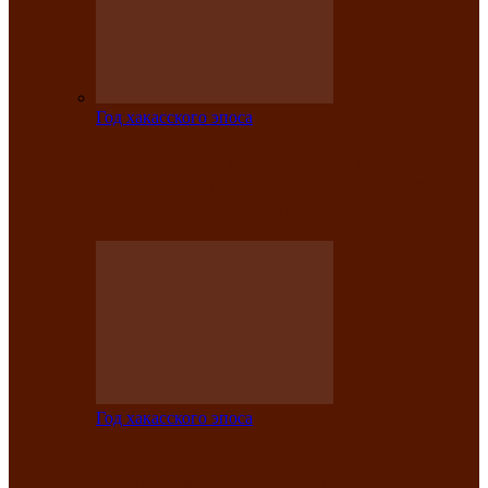
Год хакасского эпоса
Центру культуры и народного
творчества имени Кадышева присвоен
статус «национальный»
Год хакасского эпоса
В Хакасии определили лучших
исполнителей авторской песни «Хысхы