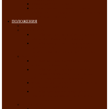
Клуб любителей чатхана
«Творческая мастерская» — студия
декоративно-прикладного искусства Клуба
инвалидов по зрению
ПОЛОЖЕНИЯ
Январь 2026
Февраль 2026
Республиканский молодёжный конкурс
«Здоровый выбор-твой выбор»
Республиканский фестиваль-конкурс
патриотической песни среди людей с
нарушениями зрения «Виват, Россия!»
Март 2026
Республиканская выставка-конкурс
«Сувениры Хакасии»
Республиканский конкурс игровых
программ «Кӱлӱк аттыӊ ойыннары» —
«Игры трудолюбивой лошади»
Межрегиональный конкурс русского танца
«Сибирское раздолье»
Республиканская выставка работ
самодеятельных художников «Часхы
оннерi»-«Краски весны»
Апрель 2026
Республиканская выставка изобразительного