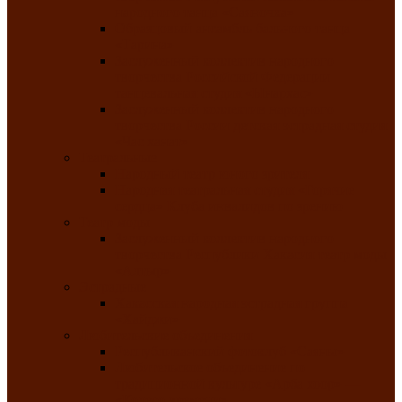
народного танца «Саяночка»
Образцовый ансамбль бального танца
«Тарина»
Заслуженный коллектив народного
творчества Российской Федерации
танцевальная студия «Ынархас»
Заслуженный коллектив народного
творчества России детская эстрадная студия
«Час ханат»
Театральные
Народный театр юного зрителя
Народная театральная студия «Горячие
сердца» Клуба инвалидов по зрению
Театр моды
Заслуженный коллектив народного
творчества Республики Хакасия театр моды
«Алтыр»
Эстрадные
Хакасская народная эстрадная группа
«Хайджи»
Любительские объединения
Республиканский фотоклуб «Саяны»
Любительское объединение по
традиционной культуре «Арба хоор» —
«Колесо времени»