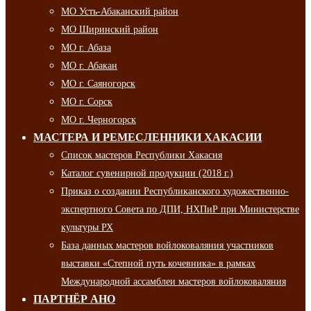
МО Усть-Абаканский район
МО Ширинский район
МО г. Абаза
МО г. Абакан
МО г. Саяногорск
МО г. Сорск
МО г. Черногорск
МАСТЕРА И РЕМЕСЛЕННИКИ ХАКАСИИ
Список мастеров Республики Хакасия
Каталог сувенирной продукции (2018 г.)
Приказ о создании Республиканского художественно-
экспертного Совета по ДПИ, НХПиР при Министерстве
культуры РХ
База данных мастеров войлоковаляния участников
выставки «Степной путь кочевника» в рамках
Международной ассамблеи мастеров войлоковаляния
ПАРТНЁР АНО