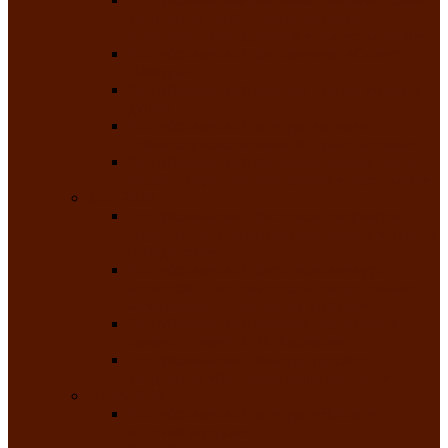
творчества детей ограниченными
возможностями здоровья «Мы всё можем!»
Республиканский фотоконкурс «Салют
Победы»
Республиканский конкурс чтецов «Поэзия
души»
Республиканский конкурс народно-
певческих коллективов «Родные напевы»
Республиканский фестиваль юмора среди
людей с нарушениями зрения «Море смеха»
Май 2026
Республиканский фестиваль творчества
среди людей с нарушениями зрения «Народу
победителю»
Республиканский фестиваль-конкурс
носителей и исполнителей традиционного
музыкального творчества «Айтыс»
Республиканский конкурс героических
сказаний имени С.П. Кадышева
Республиканский конкурс детского
творчества «Вот какое наше детство!»
Июнь 2026
Республиканский конкурс «Чайлаг»-
«Летняя усадьба»