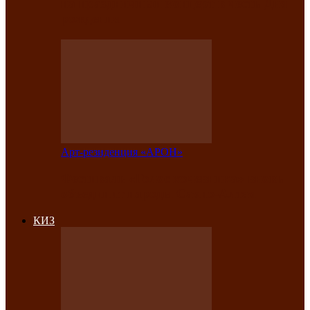
на праздничный концерт в честь Дня
рождения
Арт-резиденция «АРОН»
Фестиваль «Голос кочевника» вновь
объединит народы Саяно-Алтая
КИЗ