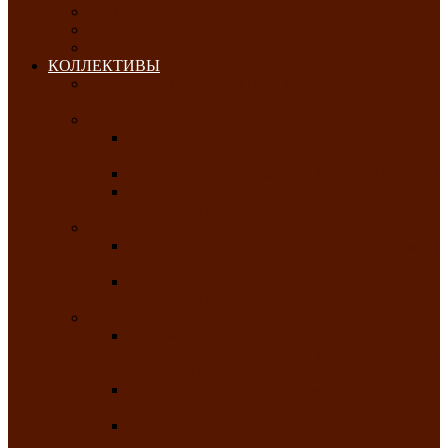
ОКТЯБРЬ-2026
НОЯБРЬ-2026
ДЕКАБРЬ-2026
КОЛЛЕКТИВЫ
РАСПИСАНИЕ ЗАНЯТИЙ ТВОРЧЕСКИХ
КОЛЛЕКТИВОВ НА 2025-2026 ГОДЫ
Хоровые
Народный ансамбль русской песни
«Медуница»
Русский народный хор им. Михаила Шрамко
Народный хор «Родные напевы» Клуба
инвалидов по зрению
Фольклорные
Хакасский народный фольклорный ансамбль
«Чон коглерi»
Хакасская фольклорная студия тахпахчи —
ансамбль «Хағба»
Хореографические
Заслуженный коллектив народного
творчества России детская хореографическая
студия «Айас»
Хакасский народный ансамбль песни и
танца «Жарки»
Заслуженный коллектив народного
творчества Республики Хакасия ансамбль