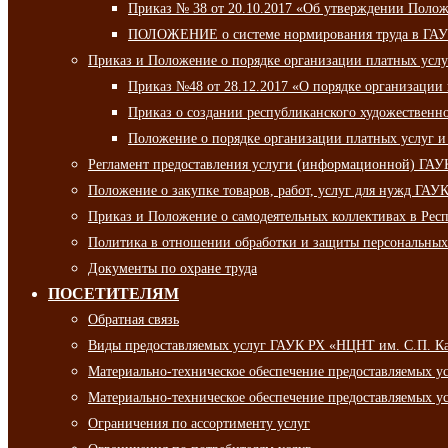
Приказ № 38 от 20.10.2017 «Об утверждении Полож
ПОЛОЖЕНИЕ о системе нормирования труда в ГАУ
Приказ и Положение о порядке организации платных ус
Приказ №48 от 28.12.2017 «О порядке организации
Приказ о создании республиканского художественн
Положение о порядке организации платных услуг и
Регламент предоставления услуги (информационной) ГА
Положение о закупке товаров, работ, услуг для нужд ГА
Приказ и Положение о самодеятельных коллективах в Рес
Политика в отношении обработки и защиты персональны
Документы по охране труда
ПОСЕТИТЕЛЯМ
Обратная связь
Виды предоставляемых услуг ГАУК РХ «НЦНТ им. С.П. К
Материально-техническое обеспечение предоставляемых 
Материально-техническое обеспечение предоставляемых 
Ограничения по ассортименту услуг