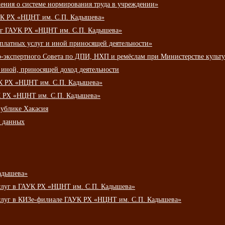
ения о системе нормирования труда в учреждении»
К РХ «НЦНТ им. С.П. Кадышева»
луг ГАУК РХ «НЦНТ им. С.П. Кадышева»
 платных услуг и иной приносящей деятельности»
о-экспертного Совета по ДПИ, НХП и ремёслам при Министерстве культ
 иной, приносящей доход деятельности
УК РХ «НЦНТ им. С.П. Кадышева»
УК РХ «НЦНТ им. С.П. Кадышева»
публике Хакасия
х данных
адышева»
услуг в ГАУК РХ «НЦНТ им. С.П. Кадышева»
услуг в КИЗе-филиале ГАУК РХ «НЦНТ им. С.П. Кадышева»