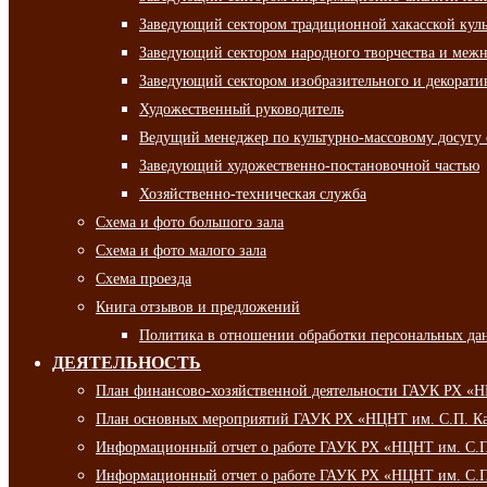
Заведующий сектором традиционной хакасской кул
Заведующий сектором народного творчества и межн
Заведующий сектором изобразительного и декорати
Художественный руководитель
Ведущий менеджер по культурно-массовому досугу 
Заведующий художественно-постановочной частью
Хозяйственно-техническая служба
Схема и фото большого зала
Схема и фото малого зала
Схема проезда
Книга отзывов и предложений
Политика в отношении обработки персональных да
ДЕЯТЕЛЬНОСТЬ
План финансово-хозяйственной деятельности ГАУК РХ «
План основных мероприятий ГАУК РХ «НЦНТ им. С.П. Ка
Информационный отчет о работе ГАУК РХ «НЦНТ им. С.П.
Информационный отчет о работе ГАУК РХ «НЦНТ им. С.П.