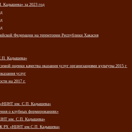
 Кадышева» за 2023 год
од
од
од
сийской Федерации на территории Республики Хакасия
С.П. Кадышева»
мой оценки качества оказания услуг организациями культуры 2015 г.
оказания услуг
сти на 2017 г.
 «НЦНТ им. С.П. Кадышева»
ения о клубных формированиях»
ЦНТ им. С.П. Кадышева»
АУК РХ «НЦНТ им.С.П. Кадышева»