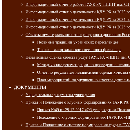
Информационный отчет о работе ГАУК РХ «НЦНТ им. С.П.
Информационный отчет о деятельности КДУ РХ за 2025 г
Информационный отчет о деятельности КДУ РХ за 2024 г
Информационный отчет о деятельности КДУ РХ за 2023 г
Объекты нематериального этнокультурного достояния Рос
Песенные традиции украинских переселенцев
Тахпа́х – жанр хакасского песенного фольклора
Независимая оценка качества услуг ГАУК РХ «НЦНТ им. 
Методические рекомендации по проведению независи
Отчет по результатам независимой оценки качества 
План мероприятий по улучшению качества деятельно
ДОКУМЕНТЫ
Учредительные документы учреждения
Приказ и Положение о клубных формированиях ГАУК РХ
Приказ №49 от 29.12.2017 «Об утверждении Полож
Положение о клубных формированиях ГАУК РХ «Н
Приказ и Положение о системе нормирования труда в Г